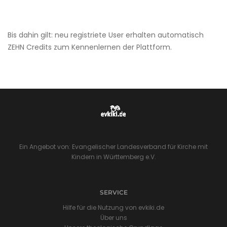
Bis dahin gilt: neu registriete User erhalten automatisch
ZEHN Credits zum Kennenlernen der Plattform.
Ein Angebot von: Evangelischer Landesverband für Kirche mit
Kindern in Württemberg e.V.
SERVICE
Hilfe für die Nutzung von evkiki.de
Über uns