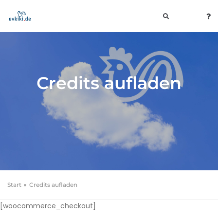
toggle
navigation
Credits aufladen
Start
Credits aufladen
[woocommerce_checkout]