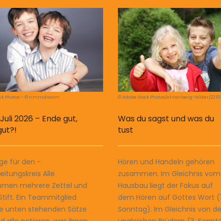
ock Photos – © rimmdream
© Adobe Stock Photos/ehrenberg-bilder/226
 Juli 2026 – Ende gut,
Was du sagst und was du
gut?!
tust
e für den ­
Hören und Handeln gehören
eitungskreis Alle
zusammen. Im Gleichnis vom
men mehrere Zettel und
Hausbau liegt der Fokus auf
Stift. Ein Teammitglied
dem Hören auf Gottes Wort (1
die unten stehenden Sätze
Sonntag). Im Gleichnis von d
nd alle notieren, was ihnen