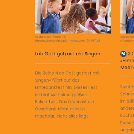
Adobe Stock Photos – ©
Adobe Sto
NinaLawrenson/peopleimages.com/596671218
NinaLawr
Lob Gott getrost mit Singen
20
»Himm
Meer
Die Reihe »Lob Gott getrost mit
Singen« führt auf das
Spiel: 
Erntedankfest hin. Dieses Fest
Schok
erfreut sich einer großen
im Sti
Beliebtheit. Das Leben ist ein
andere
Geschenk. Nicht alles ist
Buchst
machbar, nicht alles liegt
Perso
angeko