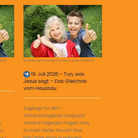
15209
© Adobe Stock Photos/ehrenberg-bilder/22615209
19. Juli 2026 – Tun, was
Jesus sagt – Das Gleichnis
vom Hausbau
Zugänge für den ­
Vorbereitungskreis Gespräch
anhand folgender Fragen: Was
.
ist mein fester Grund? Was
en
hält/trägt mich in meinem