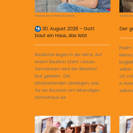
©Adobe Stock Photos/S.Kobold
Adobe Sto
30. August 2026 – Gott
Der g
baut ein Haus, das lebt
Psalm 
Bauklötze liegen in der Mitte. Auf
Mensc
einem Bauklotz steht »Jesus«.
beglei
Gemeinsam wird der Bibeltext
selbs
laut gelesen. Die
oft mi
Mitarbeitenden überlegen, was
in ihr
für ein Baustein am lebendigen
selbst
Gotteshaus sie