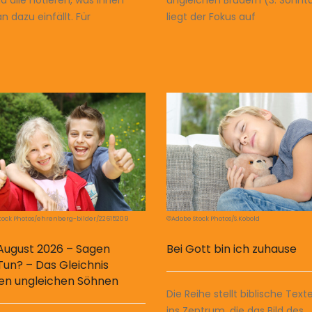
ungleichen Brüdern (3. Sonnt
n dazu einfällt. Für
liegt der Fokus auf
tock Photos/ehrenberg-bilder/22615209
©Adobe Stock Photos/S.Kobold
August 2026 – Sagen
Bei Gott bin ich zuhause
Tun? – Das Gleichnis
en ungleichen Söhnen
Die Reihe stellt biblische Text
ins Zentrum, die das Bild des