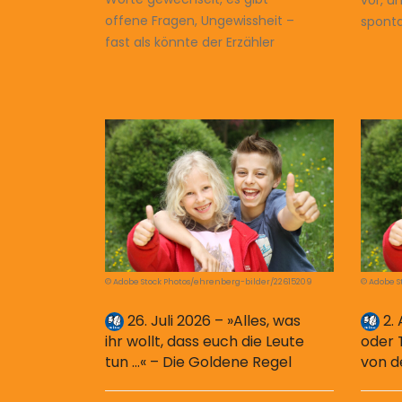
offene Fragen, Ungewissheit –
sponta
fast als könnte der Erzähler
© Adobe Stock Photos/ehrenberg-bilder/22615209
© Adobe S
26. Juli 2026 – »Alles, was
2. 
ihr wollt, dass euch die Leute
oder 
tun …« – Die Goldene Regel
von d