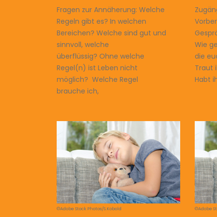
Fragen zur Annäherung: Welche
Zugäng
Regeln gibt es? In welchen
Vorber
Bereichen? Welche sind gut und
Gesprä
sinnvoll, welche
Wie ge
überflüssig? Ohne welche
die e
Regel(n) ist Leben nicht
Traut 
möglich? Welche Regel
Habt i
brauche ich,
©Adobe Stock Photos/S.Kobold
©Adobe St