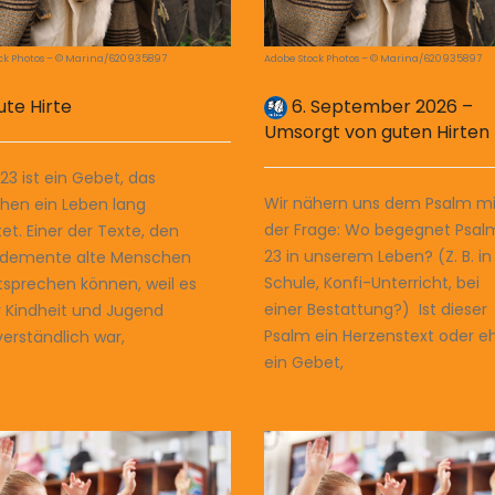
ck Photos – © Marina/620935897
Adobe Stock Photos – © Marina/620935897
ute Hirte
6. September 2026 –
Umsorgt von guten Hirten
23 ist ein Gebet, das
Wir nähern uns dem Psalm mi
hen ein Leben lang
der Frage: Wo begegnet Psal
tet. Einer der Texte, den
23 in unserem Leben? (Z. B. in
t demente alte Menschen
Schule, Konfi-Unterricht, bei
tsprechen können, weil es
einer Bestattung?) Ist dieser
er Kindheit und Jugend
Psalm ein Herzenstext oder e
verständlich war,
ein Gebet,