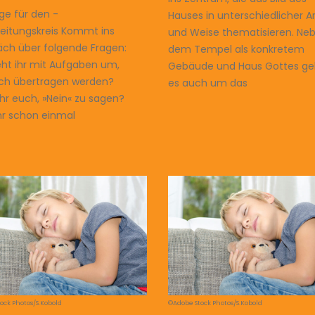
e für den ­
Hauses in unterschiedlicher A
eitungskreis Kommt ins
und Weise thematisieren. Ne
ch über folgende Fragen:
dem Tempel als konkretem
ht ihr mit Aufgaben um,
Gebäude und Haus Gottes ge
uch übertragen werden?
es auch um das
ihr euch, »Nein« zu sagen?
hr schon einmal
ock Photos/S.Kobold
©Adobe Stock Photos/S.Kobold