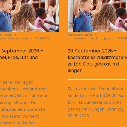
ck Photos – ©
Adobe Stock Photos – ©
enson/peopleimages.com/596671218
NinaLawrenson/peopleimages.com/5966712
. September 2026 –
20. September 2026 –
kostenfreies Zusatzmateri
el, Erde, Luft und
zu Lob Gott getrost mit
«
Singen
In der Mitte liegen
Zusatzmaterial Evangelische
obonbons. Jemand sagt
Kinderkirche Heft 3/2026 Psa
llen das ABC auf. Jemand
104,1–13; Zur Reihe: Lob Gott
s sagt »Stopp«. Der
getrost mit Singen; Sonntag,
abe, bei dem die erste
20.09.2026
n in diesem Moment
mmen ist, ist der