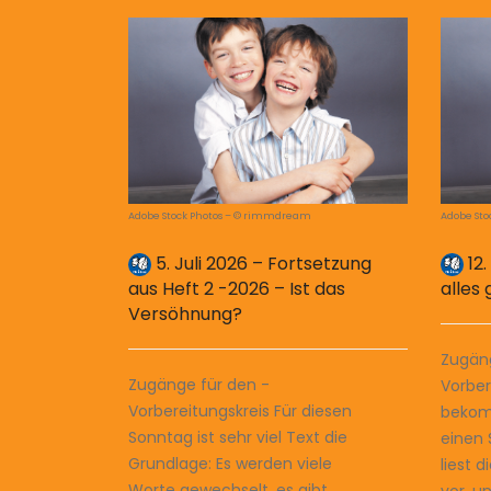
Adobe Stock Photos – © rimmdream
Adobe St
5. Juli 2026 – Fortsetzung
12.
aus Heft 2 -2026 – Ist das
alles 
Versöhnung?
Zugäng
Zugänge für den ­
Vorber
Vorbereitungskreis Für diesen
bekom
Sonntag ist sehr viel Text die
einen 
Grundlage: Es werden viele
liest 
Worte gewechselt, es gibt
vor, u