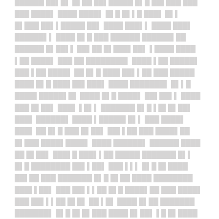
██████ ██▌█▌ █▌██ ██▌█████ █▌█ ██▌███ ███
███ ████▌ ████ ████▌ █▌█ █▌▌█ ███▌ █▌▌
█▌███ ██▌▌█████ ██▌ ████ ███▌▌ ████ ███▌
██████▌▌ ████ █▌█ ███ ██████ ██████▌██
██████ █▌██▌▌ ██▌██ █▌███▌██▌ ▌████ ████
▌██ ████▌ ███ ██ ████████▌ ████ ▌██ █████▌
███ ▌██ ████▌ ██ █▌█ ███▌██▌▌██ ███ █████
████ █▌█ ███▌██▌███▌ ████ ███████▌ █▌▌█
████▌█████▌█▌ ████ █▌█ ████▌ ██▌██▌▌ ████
███ █▌██▌ ███▌ ▌█▌▌ ███████ █▌█ ▌█▌█▌██▌
███▌ ██████▌ ████ ▌█████▌█▌▌ ███ ████▌
███▌ ██ █▌█ ███ █▌██▌ ██▌▌██ ███ ████▌██
█▌███ ████▌████▌ ████ ██████▌ ██████ ████
██ █▌██▌ ███▌█ ███▌▌██ █████ ███████ █▌▌
█▌█ ████████ ██▌▌██▌ ███ ▌▌▌ █▌█ █▌████
██▌██ ███ ███████ █▌█ █▌██ ████ ████████
███▌▌██▌ ███ ██▌▌▌██ █▌█ ████▌██ ███ ████▌
███ ██▌▌▌██ █▌█▌ ██ ▌█▌ ████ █▌██ ███████
███████▌ █▌█ █▌█▌███ ████ █▌██▌ ▌█ █▌████