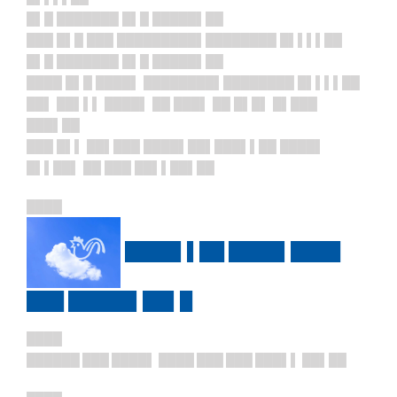
█▌█ ███████ █▌█ █████▌██
███ █▌█ ███ █████████▌██
██████ █▌▌▌▌██
█▌█ ███████ █▌█ █████▌██
████ █▌█ ████▌ ████████▌██
██████ █▌▌▌▌██
██▌ ██▌▌▌ ████▌ ██ ███▌ ██ █▌█▌ █▌███
███▌██
███ █▌▌ ██▌███ ████▌██▌███▌▌██ ████▌
█▌▌██▌ ██ ███ ██▌▌██▌██
████
████▌▌██ ████▌████
███ █████▌██▌█
████
██████ ███ ████▌ ████ ███ ███ ███▌▌ ██▌██