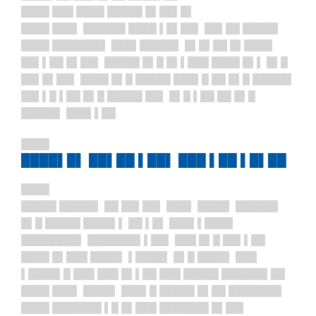
████ ███ ████ █████ █▌██▌█▌
████ ███▌ ██████ ████ ▌█▌██▌ ██▌██ █████
████ ███████▌ ███▌█████▌ █▌█▌██ █▌████
██▌▌██ █▌██▌ █████ █▌█ █▌▌███ ████ █▌▌ █▌█
██▌█▌██▌ ████ █▌█ █████ ███▌█ ██ █▌█ █████▌
██▌▌█ ▌██ █▌█ █████ ██▌ █▌█ ▌██ ██ █▌█
█████▌ ███▌▌██
████
████▌█▌ ██▌██ ▌██▌ ███ ▌██ ▌█▌██
████
█████ █████▌ ██ ██▌██▌ ███▌ ████▌ ██████
█▌█ █████ ████▌▌ ██ ▌█▌ ███▌▌████
████████▌ ███████▌▌██▌ ███ █▌█ ██▌▌██
████ █▌███ ████▌ ▌████▌ █▌█ ████▌ ███
▌████▌█ ███ ███ █▌▌██ ███ █████ ██████▌██
████ ███▌ ████▌ ███▌█ █████ █▌██ ███████▌
████ ███████ ▌█ █▌███ ███████ █▌██▌