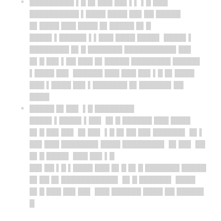
█████████ ▌█ █▌███ ██▌▌▌ ▌█ ███
██████████ ▌████ ████ ██▌██ █████
█▌████ ███ ████ █▌█████ █▌█
████▌▌█████▌▌▌███ ████ ████▌ ████▌▌
████████ █▌█ ███████ ██████████▌██▌
█▌█ ██▌▌██ ███ █▌█████ ████████ █████▌
▌████ ██▌ ██████ ███ ███ ██▌▌█ █▌████
███ ▌████ ██▌▌███████ █▌██████▌██
████
█████ █▌██▌ ▌█ ████████
████▌▌████▌▌██▌ █▌█ ██████ ███ ████
█▌█ ██▌██▌ █▌██▌ ▌█ █▌██ ██▌██████▌ █▌▌
██▌███ ███████▌████ ████████▌ █▌██▌ ██
█▌█ ████▌ ███ ██▌▌█
██▌██ ▌█ ▌████ ███ █▌█ █▌█ ███████ █████
█▌██ █▌███████████▌ █▌█ ██████▌ ████
█▌█ ███ ██▌██▌ ███ ██████ ████ ██ █████▌
█