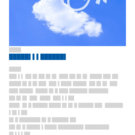
████
█████▌▌▌██████▌
████
██▌▌▌ ██ █▌██ █▌█▌ ███ ██ █▌█▌ ████ ██▌██
████ █▌█ █▌██▌ ██▌▌███▌████▌ ██ █▌█▌ ██▌
███ ████▌ ████ █▌█ ███ ██████ ██████▌
██ █▌█▌ ██▌ ███▌ ██▌▌▌██
███▌ █▌█ █████ ████ █▌█▌█ █████ ██▌ ██████
▌█▌▌██
█▌█ ███████ █▌█ █████▌██
██ █▌█ ████▌▌████ ████████▌██
██████
█▌▌▌▌██