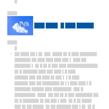
█
████
███ ███▌ █ ███ █████
████
█
██ ███▌██ ▌█▌ ██▌ ████ █▌█ ███ ███████
██████▌██ ███ ███ ███ ██▌▌ ███ ██
██████▌▌ █▌█ █▌█ ██▌███ ████████████▌
█▌█ ██████ ███ ██▌███ ▌█ ███
█████▌██▌██ ███ █▌██▌▌ ▌█ ███
█████▌██▌██ ███████ █▌▌▌███ ███ ▌█
██████▌█████ ███ ███████▌ ██▌█
████████▌ ███▌ ██ ██ █▌█ ██▌███████ ██
█▌█ ██████▌█▌██ ██▌▌██▌ █▌█ █▌████
██▌█▌██ ████▌ █▌██ ██████ ██▌▌█▌ █▌█