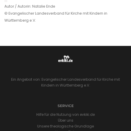
Autor / Autorin: Natalie Ende
© Evangelischer Landesverband für Kirche mit Kindern in
Württemberg e.V.
Ein Angebot von: Evangelischer Landesverband für Kirche mit
Kindern in Württemberg e.V.
SERVICE
Hilfe für die Nutzung von evkiki.de
Über uns
Unsere theologische Grundlage