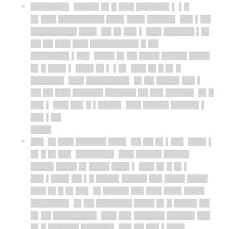
███████▌ █████ █▌█ ███ ██████▌▌ ▌█
█▌███ █████████ ███▌███▌█████▌ ██▌▌██
█████████ ███▌ ██ █▌██▌▌ ███ ██████ ▌█▌
██ ██ ███ ███ █████████▌█ ██
███████▌▌██▌ ████ █▌██ ████ █████ ████
█▌█ ███▌▌ ███▌█▌▌ ▌█▌ ███ █▌█ █▌█
██████▌ ███ ████████▌ █▌██ ████▌██▌▌
██ ██ ███ ██████ ██████ ██ ██▌█████▌ █▌█
██▌▌ ███ ██▌█ ▌████▌ ███ █████ █████▌▌
██▌▌██
████
██▌ █▌███ ██████ ███▌ ██ ██ █▌▌██▌ ███▌▌
█▌█ █▌██▌ ███████▌ ███ █████ █████
████▌████ █▌████ ███▌▌ ███ █▌█ █▌▌
██▌▌███▌██ ▌█ ████▌█████ ██▌████ ████
███ █▌█ █▌██▌ █▌█████ ██▌███ ███▌████
███████▌ █▌██ ███████ ████ █▌█ ████▌██
█▌██ ████████▌ ███ ██▌██████ █████▌██▌
█▌█ ██████ ██████▌ ██▌██ ██▌▌███▌