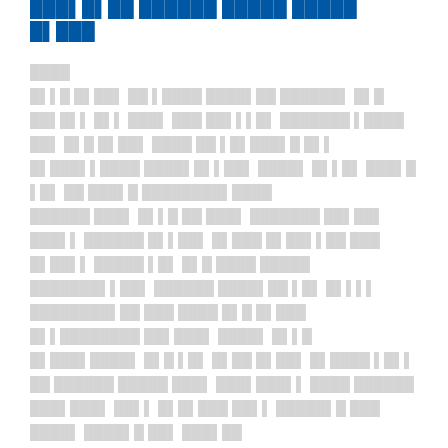
███▌█▌██ ██████ █████ █████
█▌███
████
█▌▌█ █▌██▌ ██ ▌████ ████▌██ ██████▌ █▌█
██▌█▌▌ █▌▌ ███▌ ███ ██▌▌▌█▌ ███████ ▌████
██▌ █▌█ █▌██▌ ████ ██ ▌█▌███▌█ █▌▌
█▌███▌▌████ ████▌█▌▌██▌ ████▌ █▌▌█▌ ███▌█
▌█▌ ██ ███▌█ ████████▌████
██████ ███▌ █▌▌█ ██ ███▌ ███████ ██▌██▌
███▌▌ ██████ █▌▌██▌ █▌███ █▌██▌▌██ ███
█▌██▌▌ █████ ▌█▌ █▌█ ████ █████
███████▌▌██▌ ██████ ████▌██ ▌█▌ █▌▌▌▌
████████▌██ ███ ████ █▌█ █▌███
█▌▌████████ ██▌███▌ ████▌ █▌▌█
█▌███▌████▌ █▌█ ▌█▌ █▌██ █▌██▌ █▌████ ▌█▌▌
██ ██████ █████ ███▌ ███▌███▌▌ ████ ██████
███▌███▌ ██▌▌ █▌█▌███ ██▌▌ █████▌█ ███
████▌ ████▌█ ██▌ ███▌██