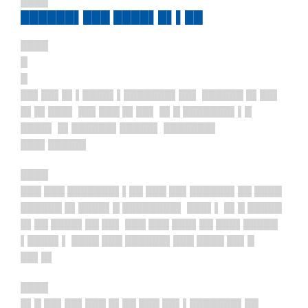
████
██████▌███ ████▌█▌▌██
████
█
█
██▌██▌█▌▌
████▌▌███████▌██▌ ██████ █▌██▌
█▌█▌███▌ ██▌███ █▌██▌ █▌█ ███████▌▌█
████▌ █▌██████▌█████▌ ███████▌
███▌█████▌
████
███ ███ ███████▌▌██ ███ ██▌██████▌██ ████
██████ █▌████▌█ ████████▌ ███▌▌ █▌█ █████
█▌██ ████▌██ ██▌ ███ ███ ███▌██ ███▌█████
▌████▌▌ ████ ███ ██████▌███ ████ ██▌█
██▌█▌
████
█▌█ ██▌██▌███ █▌██ ███ ██▌▌███████▌██