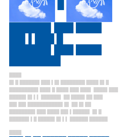
█
██████▌███ ████
██▌▌███ █
██████▌███ ████
████████
████
█▌█ ██████▌███ ▌█▌████
████ ████ █▌█
█████████
▌███▌█ ████ ███ ███▌ ████▌███
█████▌█▌▌▌ ██████▌ ██ ████▌██ ███
██▌██▌███████████▌█▌ ██ █▌██
████████▌███ ████ ██▌▌█████▌ █▌█
██████▌▌█ █████▌█▌▌▌ ██████ ██████
████