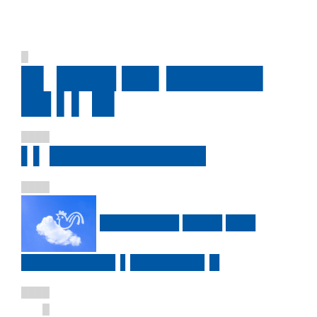
█
█▌ ████ ██▌██████▌
██ ▌▌ █▌
████
▌▌ █████████████
████
████████ ████ ███
█████████▌▌███████▌█
████
█