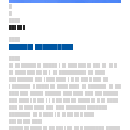
█
█
████
██▌█▌▌
████
██████▌██████████
████
█▌██ █████ █▌█████ ▌█▌ ███ ██▌█▌██▌█▌ █▌█
█▌████ ██▌██ █▌▌ █▌█████████▌██ ███▌
██▌█████▌██▌▌███ ███▌▌█ █▌██▌█ ██▌ █▌
▌██████▌ ▌████▌█▌ ███▌███▌ █▌██████▌ █▌██
███▌██▌ ████▌█████▌ ███ ███▌███ ██▌█████
███ ███▌▌█ ██▌▌▌█ ██ ██▌█▌ ████ █▌█ █▌████
███ █▌███ ███▌██▌ ███ ███████ ███████
███████▌ █▌█ ███▌▌█ █▌██ █▌█ ███▌
██▌█▌██▌███▌
█████ █▌████ █▌██ ██▌▌█▌ █▌█ ███████ █████