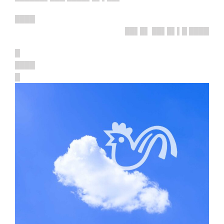
████
██▌█▌ ██▌█▌▌█ ████
█
████
█