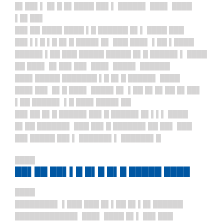
█▌██▌▌ █▌█ █▌████ ██▌▌ █████▌ ███▌ ████
▌█▌██▌
██▌██ ████ ████ ▌█ ██████ █▌▌ ████ ███
██▌▌▌█ ▌█ █▌█ ████▌█▌ ███ ███▌ ▌██ ▌████
█████▌▌██ ███ █████ █████ █▌█ █████▌▌ ████
██ ███▌ █▌██▌██▌ ███▌ ████▌ ██████
███▌█████ ███████ ▌█ █▌█ █████▌ ████
███▌██▌ █▌█ ███▌ ████▌█▌ ▌██ █▌█▌██ █▌██▌
▌██ █████▌ ▌█ ███▌████▌██
██▌██ █▌█ █████▌██▌█ █████▌█▌▌▌▌ ████
█▌██ ██████▌ ███ ██▌█ ██████▌██ ██▌ ███
██▌█████ ██▌▌ ██████▌▌ ██████▌█
████
██▌██ ██▌▌█ █▌█ █▌█ █████ ████
████
████████▌ ▌███ ███ █▌▌██ █▌▌█▌██████
████████████▌ ███▌ ████ █▌▌ ██▌███