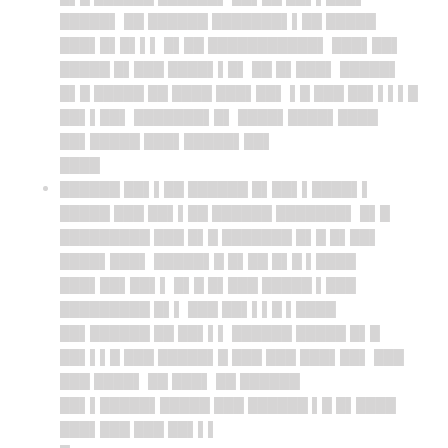
█████▌ ██ ██████ ███████▌▌██ █████
███▌█▌█▌▌▌ █▌██ ███████████▌ ███▌██▌
█████ █▌███ ████▌▌█▌ ██ █▌███▌ █████▌
█▌█ █████ ██ ████ ███▌██▌ ▌█ ███ ██▌▌▌▌█
██▌▌██▌ ███████▌█▌ ████▌████▌████
██▌█████ ███▌█████▌██▌
████
██████ ██▌▌██ ██████ █▌██▌▌████▌▌
█████ ███ ██▌▌██ ██████ ███████▌ █▌█
█████████ ███ █▌█ ███████ █▌█ █▌██▌
████▌███▌ █████▌█ █▌██ █▌█ ▌████
███▌██▌██▌▌ █▌█ █▌███ █████ ▌███
█████████ █▌▌ ███ ██▌▌▌█ ▌████
██▌██████ ██ ██▌▌▌ ██████ █████ █▌█
██▌▌▌█ ███ █████▌█ ███ ███ ███▌██▌ ███
███ ████▌ ██ ███▌ ██ ██████
██▌▌█████▌█████ ███ ██████ ▌█ █▌████
███▌███ ███ ██▌▌▌