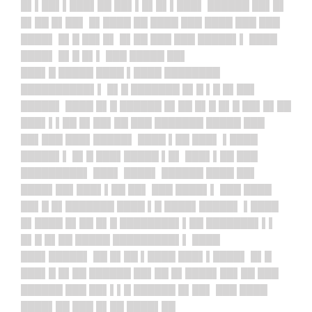
█▌▌██▌▌███▌██ ██▌▌█▌█▌▌███▌ ██████ ██▌█▌
█▌██ █▌██▌ █▌████ ██ ████ ███ ████ ███ ███
████▌ █▌█ ██▌█▌ █▌██ ███ ███ █████▌▌ ████
████▌ █▌█ █▌▌ ███ █████ ██▌
███▌█ █████ ████ ▌████ ████████
██████████▌▌ █▌█ ███████ █▌█ ▌█ █▌██▌
█████▌ ████ █▌█ ██████ █▌██ █▌█ █▌█ ██▌█▌██
███▌▌▌██ █▌██▌██ ███ ███████ █████ ███
██▌███ ███▌█████▌ ████ ▌██ ███▌ ▌████
█████▌▌ █▌█ ███▌█████ ▌█▌ ███▌▌██ ███
█████████▌ ███▌ ████▌ ██████ ████ ██▌
████▌██▌███▌▌██ ██▌ ███ ████▌▌ ███ ████
██▌█ █▌███████ ████ ▌█ ████▌█████▌ ▌████
█▌████ █▌██ █▌█ ████████▌▌██ ███████▌▌▌
█▌█ █▌██ █████ █████████▌▌ ████
███▌█████▌ ██ █▌██ ▌████ ███▌▌████▌ █▌█
███▌█ █▌██ ██████ ██▌██ █▌████▌██▌██ ███
██████ ███ ██▌▌▌█ ██████ █▌██▌ ███ ████
████▌██ ███ █▌██ ████▌██