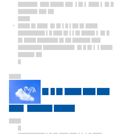
██████▌ ███ ████▌██▌ ▌█▌▌ ███▌▌ █▌█
██████▌██▌██
████
████ █▌███▌ █▌█▌▌█ ▌██ █▌████
█████████ ▌█ ███ █▌▌▌█▌████▌▌ █▌█
█▌████ ███████ █▌██ ██████ ███
████████ ██████████▌ █▌█ █▌▌ ▌████
█████▌██
█
████
█▌█ █▌████ ███ ███
███▌ ██████ █████
████
█