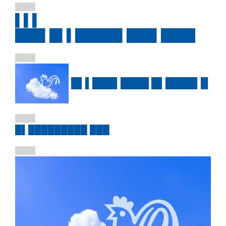
████
▌▌▌
███▌█▌▌█████▌███▌████
████
█▌▌███▌████ █▌████▌█
████
█▌█████████ ███
████