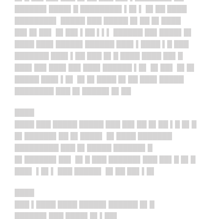
██████▌████▌█ ████████▌▌█▌▌ █▌██ ████
████████▌ █████ ███ █████ █▌██ █▌████
██▌█▌██▌ █▌██▌▌██ ▌▌▌ ██████ ██▌████▌█▌
████ ███▌█████▌██████ ███▌▌████ ▌█ ███
███████ ███▌▌██ ███ █▌█ ████ ████ ██▌█
███▌██▌██
█▌██▌██
█▌██████ ▌█▌ █▌██▌ █▌█▌
█████ ███▌▌█▌ █▌█▌████ █▌██ ███▌█████
████████ ███ █▌█████▌█▌██
████
████ ███ █████ █████ ███ ██▌██ █▌██ ▌█ █▌█
█▌██████▌██ █▌████▌ █▌████ ███████
█████████ ███ █▌█████ ██████▌█
█▌██████▌██▌ █▌█ ███ ██████▌███ ██▌█ █▌█
███▌ ▌█▌▌ ███ █████▌ █▌██ ██▌▌█▌
████
███ ▌████ ████ █████▌██████ █▌█
██████▌███ ████▌█▌▌██▌