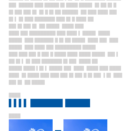
██▌ █████ ███ █████ █▌████ ████▌ █▌██ █▌█
█▌██▌██▌█▌ █▌█ █▌██ █████▌ ██ ███ ███▌██▌
█▌▌ █▌███ ███████ ███ █▌█ ███▌██
██▌█▌██▌█▌ ██ ████▌ ████ ███
███▌██▌█████████ ███ ███▌▌ ████▌ ████
████▌ ███ ██████▌█ █▌██ ████▌ ███▌██▌ ███
████▌ ███ ███▌██▌█████████ ████▌
███ ███ ██▌█ ██▌█ ████ ███▌████ ████▌ ██▌▌
██ █▌▌ █▌███ ███████ █▌██▌ ████ ██
████▌████ ▌█▌▌ ████▌██▌ ███▌ ████ ███ ████
███▌ █▌████ ███ ███ ██▌█▌██▌█ █▌██▌ ▌█▌ ███
██▌█▌ ██ ████▌
████
▌▌▌▌ ██████▌█████
████