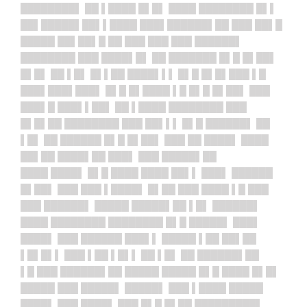
████████▌ ██ ▌████ █▌█▌ ████ ████████ █▌▌
██▌█████▌██▌▌████ ███▌██████▌██ ███ ██▌█
█████ ██▌██▌█ ██ ███ ███ ███ ██████▌
████████ ███ ████▌█▌ ██ ███████ █▌█ █▌██▌
█▌█▌ ██ ▌█▌ █▌▌██ ████▌▌▌ █▌█ █▌█▌███ ▌█
███▌███▌███▌ █▌█ █▌████ ▌█ █▌█ █▌██▌ ███
███▌█ ███▌▌██▌ ██ ▌████ ████████ ███
█▌█▌██ ████████ ███ ██▌▌▌ █▌█ ██████▌ ██
▌█▌ ██ ██████ █▌█ █▌██▌ ███ ██ ████▌ ████
██▌██ ████▌██ ███▌ ███ █████▌██
████ ████▌ █▌█ ████ ████ ██▌▌ ███▌ ██████
█▌██▌ ███ ███ ▌████▌ █▌██ ███ ████ ▌█ ███
███ ██████▌ █████ █████▌██ ▌█▌ ██████▌
████ ████████ ████████ █▌█ █████▌ ███▌
████▌ ███ ██████ ███▌▌ █████ ▌██ ██▌██
▌█▌█▌▌ ███ ▌██ ▌█▌▌ ██ ▌█▌ ██ ██████▌██
▌█ ███ ██████▌██ █████ █████ █▌█ ████ █▌█▌
█████ ███ █████▌ █████▌ ███ ▌████ █████
████▌ ███ ████▌ ███ █▌█ █▌██ █████████▌