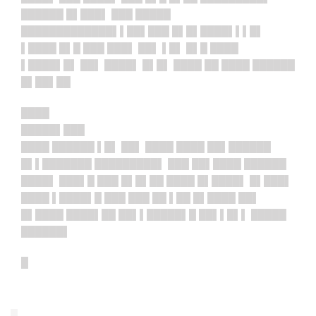
██████ █▌███▌ ███ █████
██████
███
████▌▌██▌███ █▌█▌████▌▌▌█▌
▌████ █▌█ ███ ███▌ ██▌ ▌█▌ █▌█ ████
▌████▌█▌ ██▌ ████▌ █▌█▌ ████ ██ ████ ██████
█▌██▌██
████
█████▌███
████ ██████ ▌█▌ ██▌ ████ ████ ██▌██████
█▌▌███████ █████████▌ ███ ██▌████ ██████
████▌ ███▌█ ███ █▌█▌██ ████ █▌████▌ █▌███▌
████ ▌████▌█ ███ ███ ██ ▌██ █▌████ ██▌
█▌████ ████▌██ ██▌▌█████▌█ ██▌▌█▌▌ █████
██████▌
█
█