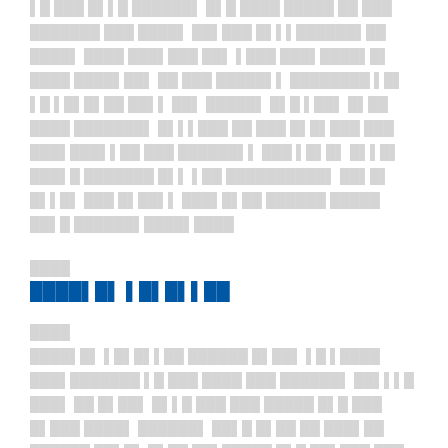
▌█ ███ █▌▌█ ██████▌ █▌█ ████ █████ ██ ███
███████ ███ ████▌ ██▌███ █▌▌▌██████▌██
████▌ ████ ███▌███ ██▌ ▌███ ███▌████▌█▌
████ ████▌██▌ ██ ███ █████▌▌ ████████ ▌█▌
▌█ ▌█▌█▌██ ██▌▌ ██▌ █████▌ █▌█ ▌██▌ █▌██
████ ███████▌ █▌▌▌███ ██ ███ █▌█▌███ ███
███▌███▌▌██ ███ ██████▌▌ ███ ▌█▌█▌ █▌▌█▌
███▌█ ███████ █▌▌ ▌██ ██████████▌ ██▌█▌
█▌▌█▌ ███ █▌██▌▌ ███▌█▌██ ██████ █████
██▌█ ██████▌████▌████
████
████▌█▌ ▌█▌█▌▌██
████
████▌█▌ ▌█▌█▌▌██ ██████ █▌██▌ ▌█ ▌████
███▌███████ ▌█ ███ ████ ███ ██████▌ ██▌▌▌█
███▌ ██ █▌██▌ █▌▌█ ███ ███ █████ █▌█ ███
█▌███ ████▌ ██████▌ ██▌█ █▌██ ██ ███▌██