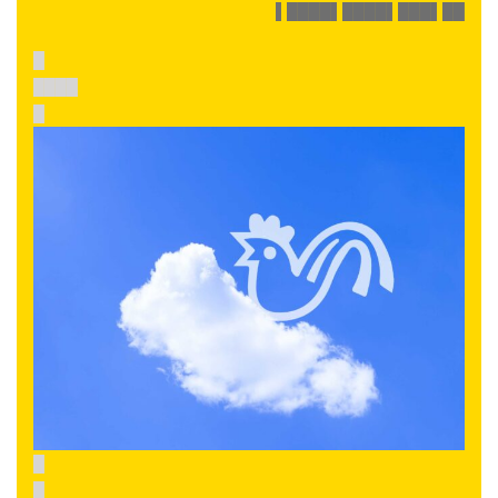
▌████▌████▌███▌██
█
████
█
█
█