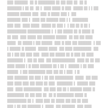
██▌█████▌ █▌█ ███████ █▌██ ██▌█▌ █▌█
██████ ▌█▌█▌ █▌▌ ███ ███▌█ ██▌ ████ █▌▌▌██
█████ ████▌██▌ ██▌█ ███▌██▌▌ ██
█████▌██▌▌ ███ ██ █████ ██▌▌▌ ██████▌
██▌██▌ ███ ███▌ ████ █▌██▌▌ ▌██ █▌█ █▌▌
████████ █████████▌▌ ▌██ ████ █▌█ ███▌█
█▌██▌ ██▌███▌██ █████ ████▌ █▌██ ██ ███
███▌ █▌████ ▌██ ████▌ ██▌█ ██▌██ █████▌ ▌██
▌████▌█ ████▌ ████ ███▌ ██ ███ ███████▌ ██
█▌▌██ ██ ██▌██▌ ███ ██ ████ █▌█ ██▌█▌███
██████▌▌ ██ █▌██▌ ██ █████████▌ ███ █▌█▌██
███ ████ ▌█ ███ █████ █▌▌█▌▌ ████▌▌█▌██▌
████▌ ▌██ ███████ ██▌██ █▌▌██▌ ▌█
██▌█████▌██ ██▌▌█▌██ ███████▌ ███▌ ██ ██▌
██▌███ ██▌██ ███ █▌██▌ ██████▌▌ ████▌██▌
██▌ ███ ███████▌ ██ ██▌██ █▌▌█████ ███▌█
███████ █▌██ ██▌█▌ █▌█ ███████ ███▌█
████████ █▌▌ ███ ██▌█▌███▌██ ██ █▌██▌
██▌▌█▌██ █████▌▌ ███▌ ██ █████▌ ██▌███