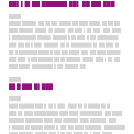
██▌▌█▌██ ██████▌██▌ ██ ██▌███
████
████ ████▌ ██ █▌██ ████ ██ ███ ███▌ █▌█▌██
███ ████▌ ███▌ █▌███▌ ██ ██▌▌█▌██▌ ██▌███
▌████████ ████▌ ████▌▌█▌██▌ ▌██ ███████
██▌██ █▌▌██▌ ████▌ █▌█ ███████ █▌██ ██▌█▌
█▌█ ██████ ███▌█ ██ ██ ███▌██▌██ ███ ████▌
██▌██▌ ▌██ █████ █▌█▌████▌ ███▌ ██▌▌█▌██
███ ███▌ ███████ ▌██ ████▌██
████
█▌█ ██▌█▌███
████
███ █████ ██▌▌ █▌▌██▌ ███ █▌█ ████ █▌█
██▌█▌███ ████████ ███ ███ ███████▌ ██ ███▌
█████ ██████ ███ ██▌█████ ███ █████▌ ██▌
▌████ █▌████ ███▌▌ ██ ██ ███ █████▌ ███████