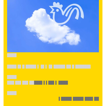
████
████ █▌█ ████▌▌ █▌▌ █▌█████ ██ █ ██████▌
████
███ ██▌██▌██
███▌▌▌██▌▌ ████
████
▌████▌████▌███▌██