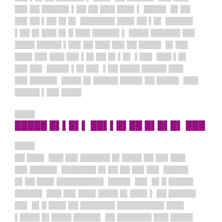
██▌██ █████▌▌██ ██ ███ ███▌▌ ████▌ █▌██
██▌██ ▌██ █▌█▌ ███████ ███▌██ ▌█▌ █████▌
▌██ █▌███ █▌█ ███ █████▌▌ ████ ██████ ██▌
████ █████ ▌██▌██ ███ ██▌██ ████▌ █▌██▌
███▌██▌███ ██▌▌█▌██ █▌▌█▌ ▌██▌ ███ ▌█▌
██▌██▌ ████▌▌█▌██▌ ▌██ ████ █████ ███
██▌█████▌ ████ █▌█████ ████▌██ ████▌ ███
█████ ▌██▌████
████
█████ █▌▌█▌▌ ██▌▌█▌██ █▌█▌█▌ ███
████
██ ███▌ ███ ██▌██████ █▌████ ██ ██▌███
██▌█████▌ ███████ █▌██ ██ ██▌██▌ █████
█▌██ ███▌█████████▌ ████▌ ██▌ █▌█ █████
█████▌ ███ ██▌███▌████ █▌███▌▌ ██ █████▌
██▌ █▌█ ███▌██ ███████ █████████▌███▌
▌████ █▌████ █████▌ ██ ███████ ███ ████▌