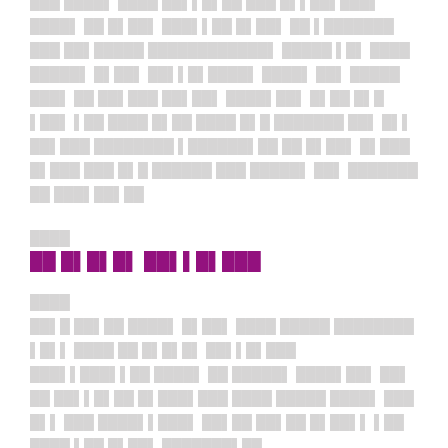
███ ████▌ ████ ██▌▌█▌██ ███ █▌▌██▌███▌
████▌ ██ █▌██▌ ███▌▌██ █▌██▌ ██ ▌███████
███ ██▌█████ ████████████▌ █████ ▌█▌ ████
█████▌ █▌██▌ ██▌▌█▌████▌ ████▌ ██▌ █████
███▌ ██ ██▌███ ██▌██▌ ████▌██▌ █▌██ █▌█
▌██▌ ▌██ ████ █▌██ ████ █▌█ ███████ ██▌ █▌▌
██▌███ ████████ ▌██████▌██ ██ █▌██▌ █▌███
█▌███ ███ █▌█ ██████ ███ █████▌ ██▌ ███████
██ ███▌██▌██
████
██ █▌█▌█▌ ██▌▌█▌███
████
██▌█ ██▌██ ████▌ █▌██▌ ████ █████ ████████
▌█▌▌ ████ ██ █▌█▌█▌ ██▌▌█▌███
███▌▌███▌▌██ ████▌ ██ █████▌ ████▌██▌ ██▌
██ ██▌▌█▌██ █▌███▌███ ████ █████ ████▌ ███
█▌▌ ███ ████▌▌███▌ ██▌██ ██▌██ █▌██▌▌ ▌██
████ ▌██ █▌██▌ ███████▌██