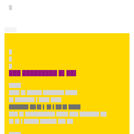
█
████
█
█
█
███ █████████ █▌██▌
████
███▌█▌█████ ███████ ████
█▌██████▌▌███▌███▌
██████▌██ █▌▌ █▌▌██ █▌████
███ █▌██████████ ████ ███ ██████▌██
█▌█▌▌█████ █████▌██▌██