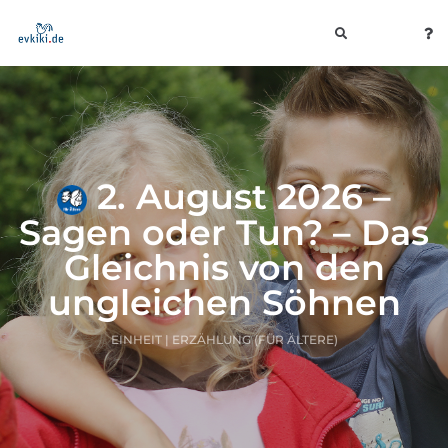
toggle
navigation
2. August 2026 –
Sagen oder Tun? – Das
Gleichnis von den
ungleichen Söhnen
EINHEIT | ERZÄHLUNG (FÜR ÄLTERE)