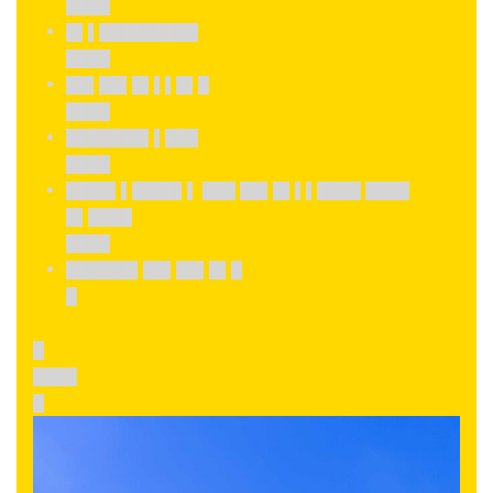
████
█▌▌█████████
████
██▌██▌█▌▌▌█▌█
████
███████▌▌███
████
████▌▌████▌▌ ███ ██▌█▌▌▌████ ████
█▌████
████
██████▌██▌██▌█▌█
█
█
████
█