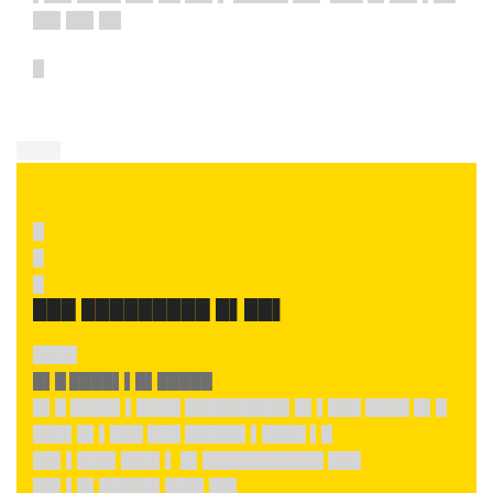
██▌██▌██
█
████
█
█
█
███ █████████ █▌██▌
████
█▌█ ████▌▌█▌█████
█▌█ ████▌▌████ █████████▌█▌▌███ ████ █▌█
███▌█▌▌███ ███ █████▌▌████ ▌█
██▌▌███▌███▌▌ █▌███████████ ███
██▌▌█▌█████▌███▌██▌