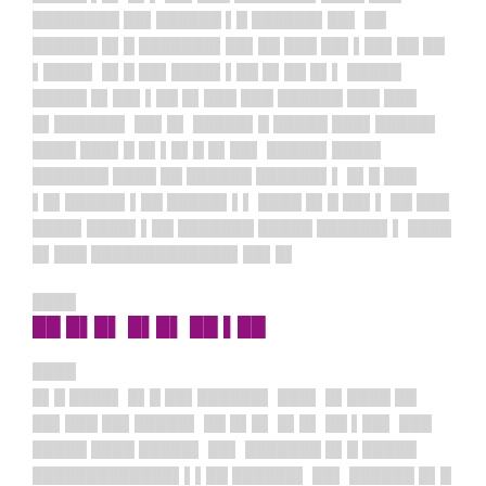
████████ ██▌██████ ▌█ ██████▌██▌ ██
██████ █▌█ ███████▌██▌██ ███ ██▌▌██▌██ ██
▌████▌ █▌█ ██▌████▌▌██ █▌██ █▌▌ █████
█████ █▌██▌▌██ █▌███ ███ ██████ ███ ███
█▌██████▌ ██▌█▌ █████▌█ █████ ███▌█████▌
████ ███▌█ █▌▌█▌█ █▌██▌ █████▌████▌
███████ ████ ██ ██████ ██████▌▌ █▌█ ███
▌█▌█████▌▌██ █████▌▌▌ ████ █▌█ ██▌▌ ██ ███
████▌████▌▌██ ███████ █████ ██████▌▌ ████
█▌███ █████████████▌██▌█▌
████
██ █▌█▌ █▌█▌ ██ ▌██
████
█▌█ ████▌ █▌█ ██▌██████▌ ███▌ █▌████ ██
██▌███ ██▌█████▌ ██ █▌█▌ █▌█▌ ██ ▌██▌ ███
█████ ████ █████▌ ██▌ ███████ █▌█ █████
█████████████▌▌▌██ ██████▌ ██▌ ██████ █▌█