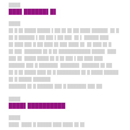
████
███▌██████▌█▌
████
█▌█ █▌████ ████▌▌██ █▌█▌██ ███▌█████▌ █▌█
█▌█ █████▌▌██ ██▌▌██ ██▌ █▌▌ █████ ███
█▌███ ██▌█ ██ ███ █▌██▌███▌█▌ █▌███ █▌█
█▌██▌ ██████ █▌█ █▌███████████ ████▌ ███
██▌█▌ ████ ████ █▌█ █▌██▌▌██ ███ ███
█████▌██▌█ ██████▌ ██████▌ ██████ █▌██
█▌█ █▌████ ███ █▌█ ████████ █▌█ ████ █████
█▌█ ████▌██████
██████ █▌█ █████▌██▌█ ██████▌██▌██
████
████▌██████████
████
███▌ ███▌█ █████ ███ ███▌█▌█▌