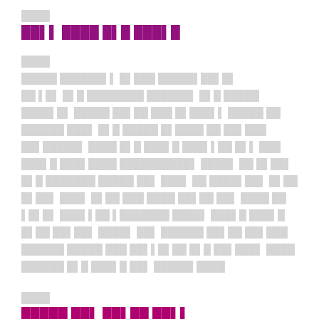
████
██▌▌ ████ █▌█ ███▌█
████
█████ ██████▌▌ █▌███ █████▌██▌█▌
██ ▌█▌ █▌█ ████████ ██████▌ █▌█ █████
████▌█▌ █████ ██▌██ ███ █▌███▌▌ █████ ██
██████ ███▌ █▌█ █████ █▌████ ██ ██▌███
██▌█████▌ ████ █▌█ ███▌█ ███▌▌██ █▌▌ ███
███▌█ ███▌████ ██████████▌ ████▌ ██ █▌██▌
█▌█ ███████ █████ ██▌ ███▌ ██ ████▌██▌ █▌██
█▌██▌ ███▌ █▌██ ███ ████ ██▌██ ██▌ ████ ██
▌█▌█▌ ███▌▌██ ▌███████ ████▌ ███▌█ ███▌█
█▌██ ██▌██▌ ████▌ ██▌ ██████ ██▌██ ██▌███
██████ █████ ███ ██▌▌█▌██ █▌█ ██▌███▌ ████
██████ █▌█ ███▌█ ██▌ █████▌████
████
█████ ██▌ ██▌██ ██▌▌