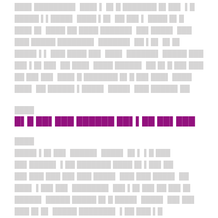
███▌████████▌ ███▌▌ █▌█ ███████ █▌██▌ ▌█
█████ ▌▌████▌ ████ ▌█▌ ██ ██▌▌ ████ █▌█
███▌█▌ ████ ██ ████ ██████▌ ██▌████▌ ███
███ █████ ███████▌ ██████▌ ██ ▌█▌ █▌█▌
████▌▌▌ ███ ████ ██▌ ███▌ ██████▌ █████ ███
██▌▌█▌██▌ ██ ███▌ ████ █████▌ ██ █▌█ ██▌███
██ ██▌██▌ ███▌█ ███████ █▌█ ██▌███▌ ████
███▌ ██ █████▌▌████▌ ████▌ ███ █████▌██
████
█▌█ ██▌███ ██████ ██▌▌██ ██▌███
████
████▌▌█▌██▌ █████▌ ████▌ █▌▌ ▌█ ███
██▌█████▌ ▌██ ███████ ████ █▌▌██▌██
██▌███ ███ ██▌███ ████▌ ███ ███ ████▌ ██
███▌ ▌██▌██▌ ███████▌ ██▌▌█▌██▌██ ██▌█▌
█████▌ █████ █████ █▌█ ████▌ ████▌ ██▌██▌
███ █▌█▌ █████ ███████▌ ▌██ ███ ▌█