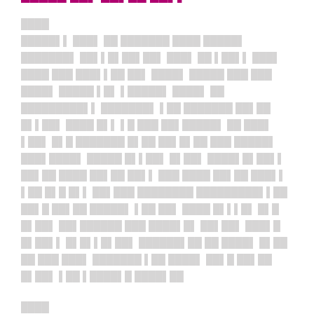
████
█████▌▌ ███▌ ██ ███████ ████ █████▌
███████▌ ██▌▌█▌██▌██▌ ███▌ ██ ▌██▌▌ ███▌
████ ███ ███▌▌██ ██▌ ████▌ █████ ███ ███
████▌ █████ ▌█▌ ▌█████▌ ████▌ ██
█████████▌▌ ███████▌ ▌██ ███████ ██▌██
█▌▌██▌ ████ █▌▌ ▌█ ███ ██▌█████▌ ██ ███▌
▌██▌ █▌█ ███████ █▌██ ██▌█▌██ ███ █████▌
███▌████▌ █████ █▌▌██▌ █▌██▌ ████▌█▌██▌▌
██▌██ ████ ██▌██ ██▌▌ ███ ████ ██▌██ ███▌▌
▌██ █▌█ █▌▌ ██▌███ ████████ █████████▌▌██
██▌█ ██▌██ █████▌ ▌██ ██▌ ████ █▌▌▌█▌ █▌█
█▌██▌ ██▌██████ ███ ████▌█▌ ██▌██▌ ███▌█
█▌██▌▌ █▌█▌▌█▌██▌ ██████▌██ ██ ████▌ █▌██
██ ███ ███▌ ███████ ▌██ ████▌ ██▌█ ██▌██
█▌██▌ ▌██ ▌████▌█ ████▌██
████