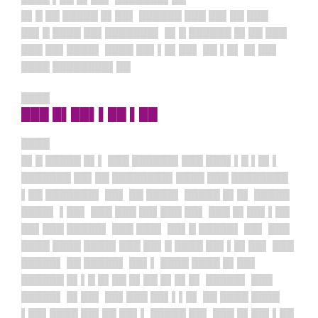
█▌█ ██ █████ █▌██▌ ██████ ███ ██▌██ ███
██▌█ ████ ██▌███████▌ █▌█ ██████ █▌██ ███
███ ██▌████▌ ████ ██▌▌█▌██▌ ██ ▌█▌ █▌██▌
████ ████████▌██
████
███ █▌██▌▌██ ▌██
████
█▌█ █████ █▌▌ ███ ██████▌███ ███▌▌█ ▌█▌▌
███████ ██▌██ ████████▌████ ███ ████████
▌██ ███████▌ ██▌ ██ ████▌ █████ █▌█▌ █████
████▌ ▌██▌ ███ ███ ██▌███ ██▌ ███ █▌██▌▌██
██▌███ █████▌ ███ ███▌ ██▌█ █████▌ ██▌ ███
████ ████ ████▌███ ██▌█ ████ ██▌▌█▌██▌ ███
█████▌ ██ █████▌ ██▌▌ ████ ████ █▌██▌
██████ █▌▌█ █▌██ █▌██ █▌█▌█▌ █████▌ ███
█████▌ █▌██▌ ██▌███ ██▌▌▌█▌ ██ ████ ████
▌██▌████ ██▌██ ██▌▌ █████ ██▌ ███ █▌██▌▌██