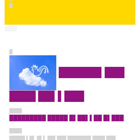
█
████
█
██████▌███
████ ██▌▌███
████
█████████ █████ █▌██▌▌██ █▌███
████
█████ ▌█▌ █▌▌ ██▌███ ███████▌████ ███