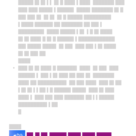
█████ █▌█▌▌▌ █▌█ ███▌▌███▌ ███████ ███
███ ███ ████▌▌█████▌ ████▌███████ █▌█
██▌██▌█▌ █▌█▌ █▌█ █████ █████████
▌████ ██████ ██ ███████ ██ ██▌▌
████████▌ ████ █████ ▌█▌ ▌█ █▌████
█▌█▌███▌█ █▌█ █████▌▌████████████
██▌████▌████▌ █▌██▌ ███ ██▌▌█▌████
█▌█▌██▌██
████
███ █▌█▌███▌█ ██████▌ ███▌ █▌██▌ ███
█████▌▌ ██▌▌█▌███ ██ ██▌█▌ ███████
███▌██ █████████▌ ██ ██▌███▌ ███ █▌██
▌█▌█▌▌▌██ ▌█ █████▌████▌ ███ █▌███
███▌▌ ███ ██▌███ ██████▌██ ▌▌█████
█████████▌▌██
█
████
█▌█ █▌████ ███ ███ ███▌