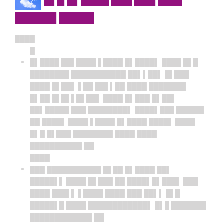
██████ █████
████
█
█▌████ ██▌████ ▌████ █▌████▌ ████ █▌█
████████ ███████████ ██▌▌██▌ █▌███
████ █▌██▌ ▌██ ██▌▌██ ████ ███████▌
█▌██ █▌█▌▌█▌██▌ ████ █▌███ █▌██▌
██▌█████ ███ ████████▌ ████▌███ █████▌
██ ████▌ ████ ▌████ █▌████ ████▌ ████
█▌█ █▌███ ████████ ████ ████
██████████▌██
████
███ ███████████ █▌██ █▌████ ██▌
█████▌▌ ████ █▌███ ██ ████▌█▌███▌ ███
████ ███▌▌ ▌████ ████ ███ ██▌▌ █▌█
█████▌█ ████ ████████████▌ █▌█ ███████
████████████▌██