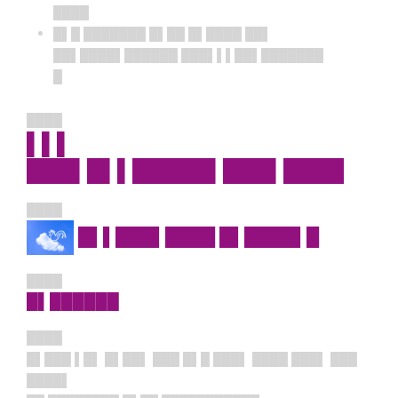
████
█▌█ ███████ █▌██ █▌████ ██▌
██▌████▌██████ ███▌▌▌██▌███████
█
████
▌▌▌
███▌█▌▌█████▌███▌████
████
█▌▌███▌████ █▌████▌█
████
█▌██████
████
█▌███ ▌█▌ █▌██▌ ███ █▌█ ███▌ ████ ███▌ ███
████▌