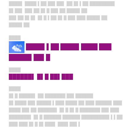
████▌ ████ ▌██ ██▌██▌ ██ █▌▌██ ████████▌
█▌██▌ ██▌██ █▌█ ██▌██ ████▌██
██▌██ █▌█▌ █▌█ ▌██ █▌█ ██▌███ ████▌██
████▌██
████
████▌▌██ ████▌████ ███
█████▌██▌█
████
██████▌ █▌█ ██▌███
████
█▌█ █████▌ ██ ███████ ██▌██████
█▌████ ██▌█████ ▌███ ████ ██ ███ █████▌███
████ ██▌██ ██████▌ █▌█ █▌█ ███████ ██▌███
███████▌ █▌█ ██████ ██████ █████████▌▌▌██
███ ███ █▌█ █▌███▌ ███▌██▌▌