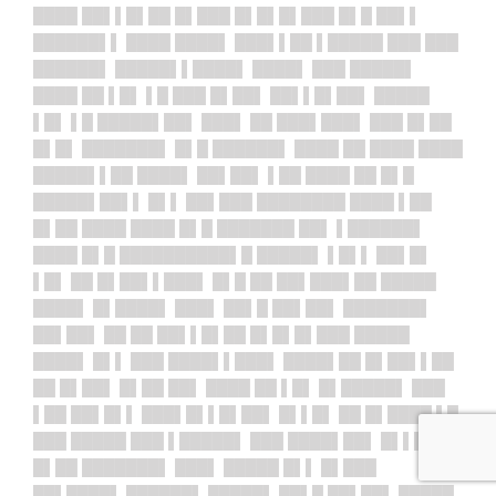
████ ██▌▌█▌██ █▌███ █▌█▌█▌███ █▌█ ██▌▌
██████▌▌ ████ ████▌ ███▌▌██ ▌█████ ███ ███
██████▌ █████▌▌████▌ ████▌ ███ █████▌
████ ██ ▌█▌ ▌█ ███ █▌██▌ ██▌▌█▌██▌ █████
▌█▌ ▌█ █████▌██▌ ███▌ ██ ███▌███▌ ███ █▌██
█▌█▌ ███████▌ █▌█ ██████▌ ████ ██ ████ ████
█████▌▌██ ████▌ ██▌██▌ ▌██ ████ ██ █▌█
█████▌██▌▌ █▌▌ ██▌███ ████████ ████ ▌██
█▌██ ████ ████ █▌█ ███████ ██▌ ▌██████▌
████ █▌█ ██████████▌█ █████▌ ▌█▌▌ ██▌█▌
▌█▌ ██ █▌██▌▌███▌ █▌█ ██ ██▌███▌██ █████
████▌ █▌████▌ ███▌ ██▌█ ██▌██▌ ███████▌
██▌██▌ ██ ██ ██▌▌█▌██ █▌█▌█▌███ █████
████▌ █▌▌ ███ ████▌▌███▌ ████▌██ █▌██▌▌██
██ █▌██▌ █▌██ ██▌ ████ ██ ▌█▌ █▌█████▌ ███
▌██ ██▌█▌▌ ███▌█▌▌█▌██▌ █▌▌█▌ ██ █▌████ ▌█
███ █████ ███ ▌█████▌ ███ ████▌██▌ █▌▌██ ██
█▌██ ███████▌ ███▌ █████ █▌▌ █▌███
██▌████▌ ██████▌ █████▌ ██▌█ ██▌██▌ █████