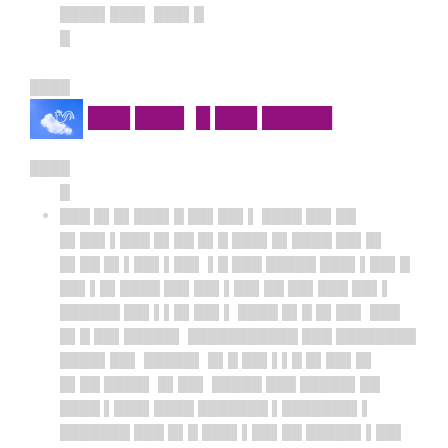
████▌███▌ ███▌█
█
████
███ ███▌ █ ███ █████
████
█
███ █▌█▌███▌█ ██▌██▌▌ ████ ██▌██
█▌██▌▌███ █▌██ █▌█ ███▌█▌████ ██▌█▌
█▌██ █▌▌██▌▌██▌ ▌█ ███ █████ ███▌▌██▌█
██▌▌█▌████ ██▌██▌▌██▌██ ██▌███ ██▌▌
██████ ██▌▌▌█▌██▌▌ ████ █▌█ █▌██▌ ███
█▌█ ██▌█████▌ ███████████ ███ ████████
████▌██▌ █████▌ █▌█ ██▌▌▌█ █▌██▌█▌
█▌██ ████▌ █▌██▌ █████ ███ █████▌██
████ ▌███▌████ ███████ ▌███████▌▌
███████ ███ █▌█ ███▌▌██▌██ █████▌▌██▌