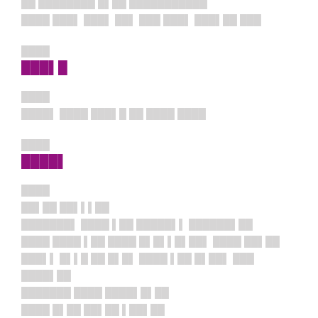
██ ████████ █▌██ ███████████
████ ███▌ ███▌ ██▌ ███ ███▌ ███▌██ ███
████
███▌█
████
████▌ ████ ███▌█ ██ ████ ████
████
████▌
████
██▌██ ██▌▌▌██
███████▌ ████ ▌██ █████▌▌ ██████▌██
████ ████ ▌██ ████ █▌█▌▌█▌██▌ ████ ██▌██
███▌▌ █▌▌█ ██ █▌█▌ ████ ▌██ █▌██▌ ███
████▌██
███████ ████ ████▌█▌██
████ █▌██ ██▌██ ▌██▌██