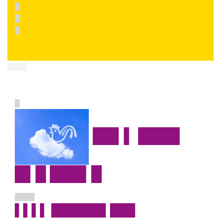
█
█
█
████
█
██▌▌ ████
█▌█ ███▌█
████
▌▌▌▌ ██████▌███