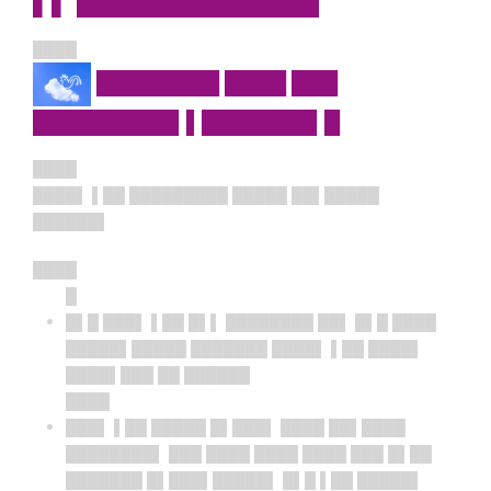
▌▌ █████████████
████
████████ ████ ███
█████████▌▌███████▌█
████
████▌ ▌██ █████████ █████ ██▌█████
██████▌
████
█
█▌█ ███▌ ▌██ █▌▌ ████████ ██▌ █▌█ ████
█████▌█████ ███████ ████▌ ▌██ ████▌
████▌███ ██ ██████
████
███▌ ▌██ █████ █▌███▌ ████ ██▌████
████████▌ ███ ████ ████ ████ ███ █▌██
███████ █▌███▌█████▌ █▌█ ▌██ █████▌