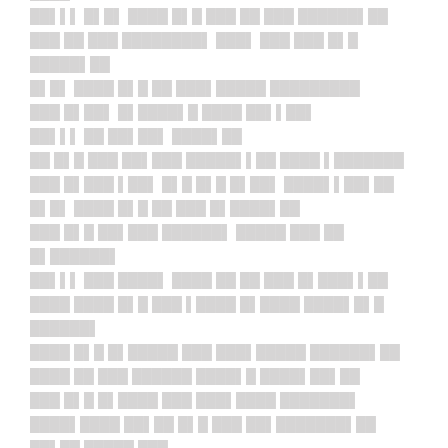
██▌▌▌ █▌█▌ ████ █▌█ ███ ██ ███ ██████▌██
███ ██ ███ ████████▌ ███▌ ███ ███ █▌█
█████▌██
█▌█▌ ████ █▌█ ██ ███▌█████ █████████
███ █▌██▌ █▌████▌█ ████ ██▌▌██▌
██▌▌▌ ██ ██▌██▌ ████▌██
██ █▌█ ███ ██▌███ █████▌▌██ ████ ▌███████
███ █▌███ ▌██▌ █▌█ █▌█ █▌██▌ ████▌▌██▌██
█▌█▌ ████ █▌█ ██ ███ █▌████▌██
███ █▌█ ██▌███ ██████▌ █████ ███ ██
█▌██████▌
██▌▌▌ ███ ████▌ ████ ██ ██ ███ █▌███▌▌██
████ ████ █▌█ ███ ▌████ █▌████ ████▌█▌█
██████▌
████ █▌█ █▌█████ ███ ███▌█████ ██████▌██
████ ██ ███ ██████ ████▌█ ████▌██▌██
███ █▌█ █▌████ ███ ███▌████ ███████▌
████▌████ ██▌██ █▌█ ███ ██▌███████▌██