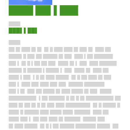
████ ██▌▌███
████
███▌▌██▌
████
██ █▌███ █▌█▌ █▌█ ███ ███ █▌██▌█▌ ███ ██
████▌█ ██▌██ █████ █▌██▌ ███ ▌██ ██████▌
██▌▌ █▌█ ▌██ ██ ██▌ ███▌█▌▌ ██▌ ███ ██████
████▌█ █████ ▌████▌▌ ██▌ ███▌█▌ ███ ██
███▌▌██▌ ▌█ █▌███ ████▌ █▌█ ██ ███ █▌██▌
██▌▌ ███ ██▌███ ██▌██▌ █████ ███████
██▌▌█▌ ██▌██ ████ █▌███ ████ █▌██▌ ████
█████████▌ ▌██ █████▌█ █▌█ █▌█████████▌██
███ █▌██ █▌█ █▌██▌███ ████████▌ █▌█ ████▌█
███▌█ █████ ███ ████ ███▌█████▌ ███ ██
███▌██▌▌ ██ ██▌███ █▌█████▌ ████▌██▌
█▌███ ████▌ █▌█ ▌██ █████ ███████ ████▌ ██