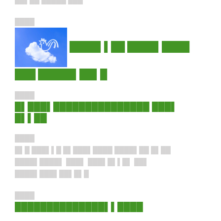
██▌██ █████ ███
████
████▌▌██ ████▌████
███ █████▌██▌█
████
█▌███▌███████████████ ███▌
█▌▌██
████
█▌█ ███▌▌█ █▌███▌████ ████▌██ █▌██
████▌████▌ ███▌ ███▌█▌▌█▌ ██▌
████▌███▌██▌█▌█
████
██████████████▌▌████