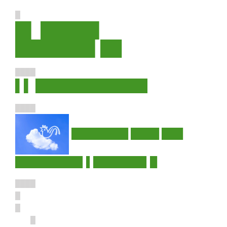
█
█▌ █████▌
███████▌██
████
▌▌ █████████████
████
████████ ████ ███
█████████▌▌███████▌█
████
█
█
█