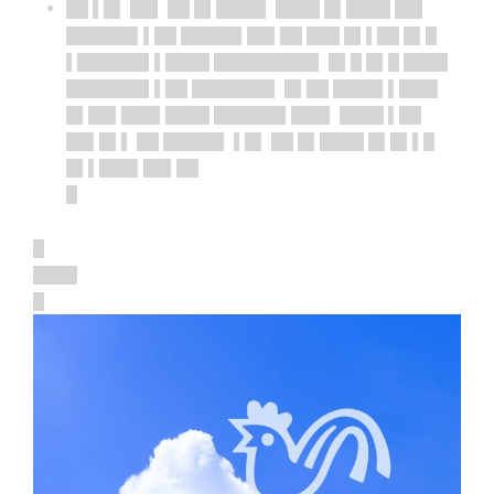
██ ▌█▌ ██▌ ██ █▌████▌ ████ █▌████ ██▌
██████▌▌██ █████▌██▌██ ███ █▌▌██ █▌█
▌██████▌▌████ █████████▌ █▌█ █▌█ ████
███████▌▌██ ███████▌ █▌██ ████▌▌███▌
█▌██▌███▌████ ██████▌███▌ ████ ▌██
██▌█▌▌ ██ █████▌ ▌█▌ ██ █▌████ █▌█▌▌█
█▌▌███▌██▌██
█
█
████
█