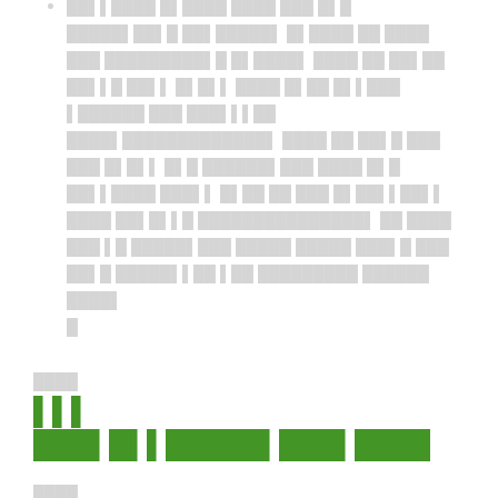
██▌▌████ █▌████ ████ ███ █▌█
█████▌██▌█ ██▌█████▌ █▌████ ██ ████
███ █████████▌█ █▌████▌ ████ ██ ██▌██
██▌▌█ ██▌▌ █▌█▌▌ ████ █▌██ █▌▌███
▌██████ ███ ███▌▌▌██
████▌█████████████▌ ████ ██ ██▌█ ███
███ █▌█▌▌ █▌█ ██████▌███ ████ █▌█
██▌▌████ ███▌▌ █▌██ ██ ███ █▌██▌▌██▌▌
████ ██▌█▌▌█ ███████████████▌ ██ ████
███ ▌█ █████▌███ █████ █████ ███▌█ ███
██▌█ █████▌▌██ ▌██ █████████ ██████
████▌
█
████
▌▌▌
███▌█▌▌█████▌███▌████
████