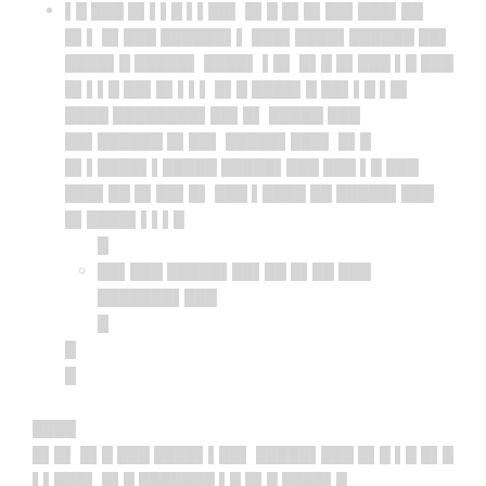
▌█ ███ █▌▌▌█ ▌▌██▌ █▌█ █▌█▌██▌███▌██
█▌▌ █▌███ ██████▌▌ ███▌████▌██████ ██▌
████▌█ █████▌ ████▌ ▌█▌ █▌█ █▌███ ▌█ ███
█▌▌▌█ ██▌█▌▌▌▌ █▌█ ████▌█ ██▌▌█ ▌█▌
████ ████████▌██▌█▌ █████ ███
██▌██████ █▌██▌ █████▌███▌ █▌█
█▌▌████▌▌█████ █████▌███ ███ ▌█ ███
███▌██ █▌██▌█▌ ███ ▌████ ██ █████▌███
█▌████▌▌▌▌█
█
██▌███ █████▌██▌██ █▌██ ███
███████▌███
█
█
█
████
█▌█▌ █▌█ ███ ████▌▌██▌ █████▌███ █▌█ ▌█ █▌█
▌▌███▌ █▌█ ███████ ▌█ █▌█ ████▌█