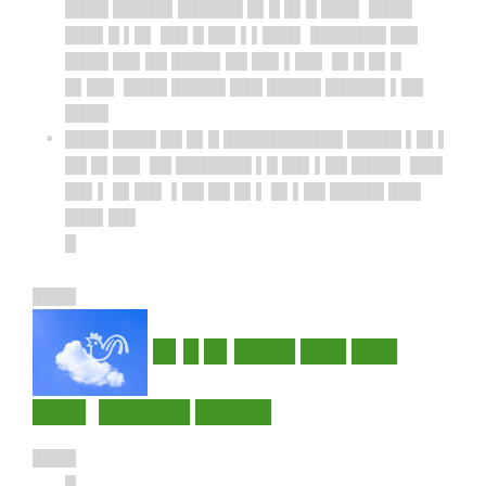
████ █████▌██████ █▌█ █▌█ ███▌ ████
███▌█ ▌█▌ ██▌█ ██▌▌▌███▌ ███████ ██▌
████ ██▌██ ████▌██ ██▌▌██▌ █▌█ █▌█
█▌██▌ ████ █████ ███ █████ █████▌▌██
████
████ ████ ██ █▌█ ███████████ █████ ▌█▌▌
██ █▌██▌ ██ ███████ ▌█ ██▌▌██ ████▌ ███
██▌▌ █▌██▌ ▌██ ██ █▌▌ █▌▌██ █████ ███
███▌██▌
█
████
█▌█ █▌████ ███ ███
███▌ ██████ █████
████
█