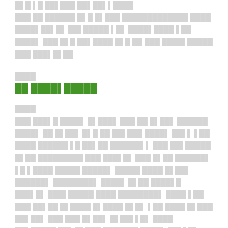
█▌█ ▌█ ██▌███ ██▌██▌▌████
███ ██ ██████ █▌█ █▌███ █████████████ ████
████▌██▌█▌ ██▌█████ ▌█▌ ████▌████ ▌██
████▌ ███ █▌█ ██▌████ █▌█ ██ ███ ████▌█████
███ ███▌█▌██
████
██ ████▌█████
████
███ ███▌█ ████▌ █▌███▌ ███ ██ █▌██▌ ██████
████▌ ██ █▌██▌ █▌█ ██ ██▌███ ████▌ ██▌▌ ▌██
████ ██████ ▌█ ██▌██ ██████▌▌ ███ ██▌█████
█▌██ █████████ ███ ███▌█▌ ███ █▌██ ██████▌
▌█ ▌████ █████ █████▌ █████ ████ █▌██▌
██████▌ ████████▌ ████▌ █▌██ ████▌█
███▌█▌ ███▌█████ ████ ████████▌ ████ ▌██
███ ██▌██ █▌████ █▌████ █▌█▌ ▌██ ████ █▌███
██▌██▌ ███ ███ █▌██▌ █▌██▌▌█▌ ████