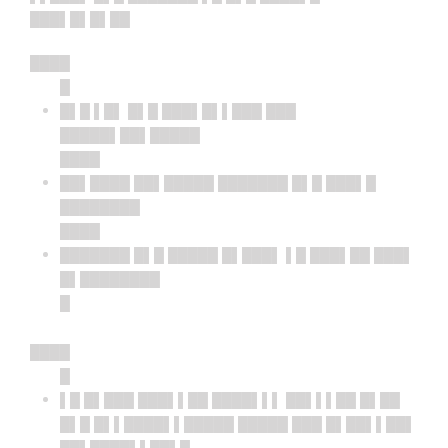
███▌█▌█▌██
████
█
█▌█ ▌█▌ █▌█ ███▌█▌▌███ ███
█████▌██▌█████
████
██▌████ ██▌█████ ███████ █▌█ ███▌█
████████
████
███████ █▌█ █████ █▌███▌ ▌█ ███▌██ ███▌
█▌████████
█
████
█
▌█ █▌███ ███▌▌██ ████▌▌▌ ██▌▌▌██ █▌██
█▌█ █▌▌████▌▌█████ █████ ███ █▌██▌▌██▌
██▌████▌▌██▌█