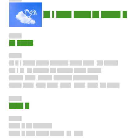
█▌▌███▌████ █▌████▌█
████
█▌████
████
█▌█ ▌████ ████ ██████ ████ ███▌ ██ ████▌
██ ▌█▌ █▌█████ ██ █████ ████ ████▌
████▌███▌ ████▌██████ ████████
████ ███▌ ███ ███▌ ███▌ ███▌ ███▌██ ████
████
███▌█
████
███▌█ ██ ██████
███▌█ ███ ████ ████▌ █▌ ███