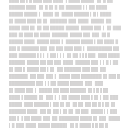
███▌█▌▌█ ███ ███ ███▌ ▌████ ████▌ █▌█ ██
█████▌███▌ █▌█ █▌█ ██ █████▌▌▌██ ████
█████ ████▌▌ ███▌█▌ ████ █████ ▌█ ▌████
█▌████ ███ █▌█▌ ██████ ██▌ ███▌ ████▌██
████ ██▌█▌ █▌██ █████ ████▌ ████ ██▌▌ █▌███
███ █▌███ █▌███▌█████▌ ████ ██▌██▌ █▌█
█████ ███▌ ████ ███▌▌ █████ ████ ▌██ ███▌█
██▌█ ██████ ██▌██ ██▌███ ██▌▌ ████████▌██
███ ██████ ▌▌▌ ▌██ ▌▌▌ █▌██ ▌▌▌██▌ ███ ████
█████▌ ████ ██ ██ ██▌███▌ █████ ██▌▌▌█ ▌██
█▌██▌▌ ████ ██ ▌█▌ ██ ██████ ██▌██▌██
██████▌ ██ ██▌██▌▌ ████ ███ ███████ █▌██▌█
█████████ ██▌▌▌██ ████ ████▌██▌ ███
█▌███▌██▌▌ ████▌██ ███ █████▌█▌▌█ ▌█▌
████ ▌████▌█▌ ██▌▌ ▌██ ████ ███ ▌█▌▌██ ███
████▌ ███ █████ ▌██ █▌█▌ █▌█▌ ██ █▌█ ▌█▌█▌
██████ ███▌ ██ █▌██ ▌█▌█▌ █▌██▌ ████ ▌▌██▌
██▌▌ ▌██ ███▌██▌██ ███████ ████ █▌██▌ ████
▌█ ███ ███▌ ████ █████▌ █▌█ ████ ▌█ █▌█