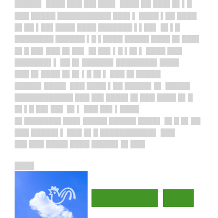
█████▌ ████ ███ ██▌███▌ ████ ██ ███▌█▌▌█
███ █████ ███████████ ███▌▌ ████ ▌██ ████
█▌██ ▌██▌████ ████ ███████ ▌▌██▌ █▌▌█
████████ ██████ ▌█ ▌████ █████ ████ █▌███▌
█▌█ ██▌███ █▌██▌ █▌██▌▌█ ▌█▌▌ ████ ███
███████▌▌ ██ █▌██████▌████████▌████
███ █▌████ █▌█▌▌█ █▌▌ ███ █▌█████
█████▌████▌ ███ ████ ▌██ █████▌█▌ █████
████████████ ███ ██▌████▌█▌███ ████ █▌█
█▌▌█ ██▌██▌ █▌▌ ███ ██▌▌████
█▌███████▌███▌█████ █████▌████▌ █▌█ █▌██
███ █████▌▌ ███ █▌█ ███████████▌ ███
██▌███ ████▌████ █████▌█▌███
████
██████▌███