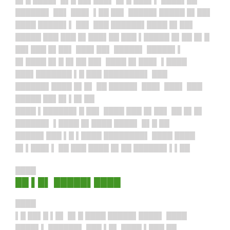
█▌█ ████▌ █▌█ ██▌███▌ █▌█ ███▌▌ ████▌██
██████▌ ██▌ ███▌ ▌██ ██▌ █████▌█████ █▌██▌
████ █████▌▌ ██▌ ███ ██████▌████ █▌██▌
█████ ███ ███ █▌███▌██ ███ ▌█████ █▌██ █▌█
██▌███ █▌██▌ ███▌██▌ █████▌ █████▌▌
█▌████ █▌█ █▌██ ██▌ ████ █▌███▌ ▌████
███▌███████ ▌█ ███ ████████▌ ███
██████▌████ █▌█▌ ██ █████▌ ███▌ ███▌ ███
█████ ██▌█▌▌█▌██
████ ▌██████▌█ ██▌ ████ ███ █▌██▌ ██ █▌█▌
██████▌ ▌████ █▌████ ████▌ █▌█ ██
█████▌███ ▌█ ▌████ ████████▌ ████ ████
█▌▌███▌▌ ██ ███ ████ █▌██ ██████▌▌▌██
████
██ ▌█▌ █████▌████
████
▌█ ██▌█ ▌█▌ █▌█ ████ █████▌████▌ ████
████▌▌ ██████▌ ███ ▌█▌ ████ ▌███ ██