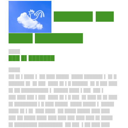
██████▌███
████ ████████
████
███ █▌███████
████
██ █▌▌███▌▌ ██ ███ ████▌ ████ ██████▌▌ █▌█
█████▌█▌ █▌██▌ ███▌█▌▌█ █████▌ █▌█ ██▌███
█▌██ █████████▌▌ █████ ███▌▌██▌ ██▌▌
██▌███ ██▌▌██▌ ███▌█▌▌█ ██▌ █▌███ █▌█▌███
█▌████████ ▌█ ███ ████▌ ████ ████▌▌ ████▌
███▌█▌▌█▌ ███ ███▌ ██ ████ ████▌███ ███
██▌██ ████ ███▌███ ███ ██▌███ ███ █▌████
█▌████████ ████████▌ ██ ██▌ ▌██ ███ ███