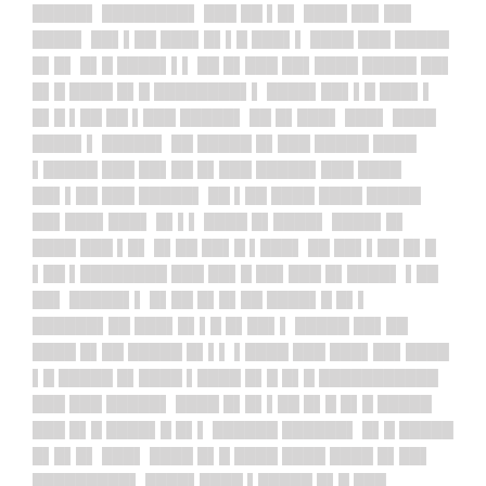
█████▌ ████████▌ ███ ██ ▌█▌ ████ ██▌██▌
████▌ ██▌▌██ ███▌█▌▌█ ███▌▌ ████ ███ █████
█▌█▌ █▌█ ████▌▌▌ ██ █▌███ ██▌████ █████ ██▌
█▌█ ████ █▌█ ████████▌▌ ████▌██▌▌█ ███▌▌
█▌█ ▌██ ██ ▌███ █████▌ ██ █▌███▌ ███▌ ████
████▌▌ █████▌ ██ █████ █▌███ █████ ████
▌█████ ███ ██▌██ █▌███ █████▌███ ████
██▌▌██ ███ █████▌ ██ ▌██ ████ ████ █████
██▌███▌███▌ █▌▌▌ ████ █▌████▌ ████▌█▌
████ ███ ▌█▌ █▌██ ██▌█ ▌███▌ ██ ██▌▌██ █▌█
▌██ ▌████████ ███ ██▌█ ██▌███ █▌████▌ ▌██
██▌ █████▌▌ █▌██ █▌█▌██ ████▌█ █▌▌
██████▌██ ███▌█▌▌█ █▌██▌▌ █████ ██▌██
████ █▌██ █████ █▌▌▌ ▌████ ███ ███▌██▌████
▌█ █████ █▌████ ▌████ █▌█ █▌█ ███████████
███ ███ █████▌ ████ █▌█▌▌██ █▌█ █▌█ █████
███ █▌█ ████▌█ █▌▌ ██████ ██████▌ █▌█ █████
█▌█▌█▌ ███▌ ████ █▌█ ████ ████ ████ █▌██▌
█████████▌ ████▌████ ▌█████ █▌█ ███