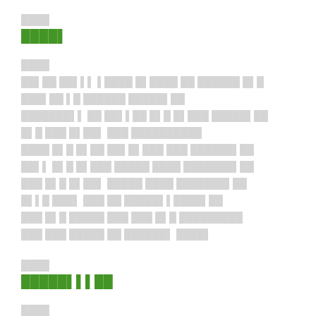
████
████▌
████
██▌██ ██▌▌▌ ▌████ █▌████ ██ ██████ █▌█
███▌██ ▌█ ██████ █████▌██
███████▌▌ ██ ██▌▌██ █▌█ █▌███ █████▌██
█▌█ ███ █▌██▌ ███ ██████████
████ █▌█ █▌██ ██▌█▌███ ███ ██████▌██
██▌▌ █▌█ █▌███ █████ ████ ███████▌██
███ █▌█ █▌██▌ █████ ████ ███████▌██
█▌▌█ ███▌ ███ ██ █████▌▌████▌██
███ █▌█ █████ ███ ███ █▌█ █████████
███ ███ █████ ██ ██████▌ ████▌
████
█████▌▌▌██
████