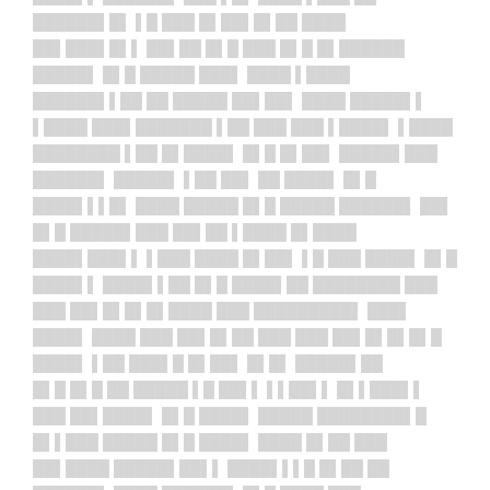
██████▌█▌ ▌█ ███ █▌██▌█▌██ ████
██▌███▌█▌▌ ██▌██ █▌█ ███ █▌█ █▌██████
█████▌ █▌█ █████ ███▌ ████ ▌████
██████▌▌██ ██ █████ ██▌██▌ ████ █████▌▌
▌████ ███▌███████ ▌██ ███ ███ ▌████▌ ▌████
████████ ▌██ █▌████▌ █▌█ █▌██▌ █████▌███
██████▌ █████▌ ▌██ ██▌ ██ ████▌ █▌█
████▌▌▌█▌ ████ █████ █▌█ █████ ██████▌ ██▌
█▌█ █████▌███ ██▌██ ▌████ █▌████
████▌███▌▌ ▌███ ████ █▌██▌ ▌█ ███ ████▌ █▌█
████▌▌ ████▌▌██ █▌█ ████▌██ ████████ ███
███ ██▌█▌█▌█▌████ ███ █████████▌ ███▌
████▌ ████ ███ ██▌█▌██ ███ ███ ██▌█▌█▌█▌█
████▌ ▌██ ███▌█ █▌██▌ █▌█▌ █████▌██
█▌█ █▌█ ██ █████ ▌█ ██▌▌ ▌▌██▌▌ █▌▌███▌▌
███ ██▌████▌ █▌█ ████▌ █████ ████████▌█
█▌▌███ █████ █▌█ ████▌ ████ █▌██ ███
██▌████ █████▌██▌▌ ████▌▌▌█ █▌██ ██