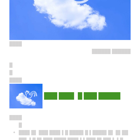
████
██████ ██████
█
█
████
███ ███▌ █ ███ █████
████
█
███▌█▌ ███ ███▌▌█ ████▌█ ▌████▌█▌ █▌██