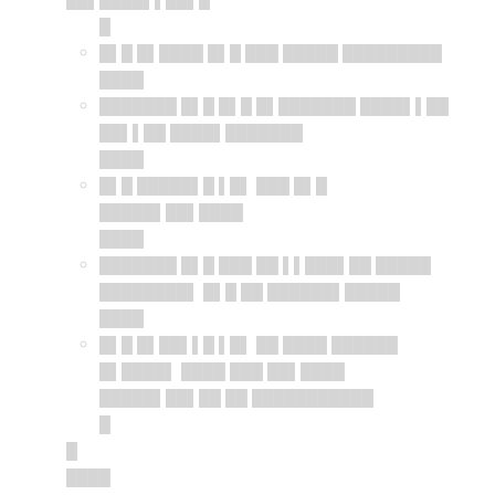
█
█▌█ █▌████ █▌█ ███ █████ █████████
████
███████ █▌█ █▌█ █▌███████ ████▌▌██
██▌▌██ ████▌███████
████
█▌█ █████▌█ ▌█▌ ███ █▌█
█████▌██▌████
████
███████ █▌█ ███ ██ ▌▌███▌██ █████
████████▌ █▌█ ██ ██████▌█████
████
█▌█ █▌██▌▌█ ▌█▌ ██ ████ ██████
█▌████▌ ████ ███ ██▌████
█████▌██▌██ ██ ███████████
█
█
████