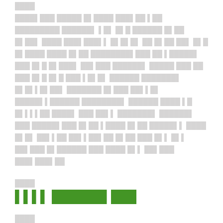
████
████▌███ █████ █▌████ ███▌██ ▌██
█████████ ██████▌ ▌█▌ █▌█ ██████ █▌██
█▌██▌ ████ ███▌███▌▌ █▌█▌█▌ ██ █▌██ ██▌ █▌█
█▌████ ████ █▌██ ████████▌███ ██ ▌█████▌
███ █▌█ █▌███▌ ██▌███ ██████▌ █████ ███ ██
███ █▌█ █▌█ ███ ▌█▌█▌ ██████ ███████▌
█▌█▌▌█▌██▌ ███████ █▌███ ██▌▌█▌
█████▌▌██████ ████████▌ ██████ ████ ▌█
█▌▌▌▌██ ████▌ ███ ██▌▌ ███████▌ ██████▌
███ █████▌███ █▌██ ▌████ █▌██ █████▌▌ ████
█▌█▌ ██▌▌██ ██▌▌██▌██ █▌██ ███ █▌▌ █▌▌
██▌███ █▌██████ ███ ████ █▌▌ ██▌███
███▌███▌██
████
▌▌▌▌ ██████▌███
████