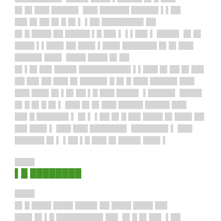
█▌█▌███ █████▌ ███ ██████ █████▌▌▌██
██▌█▌██ █▌█ █▌▌ ▌██ ████████▌██
█▌█ ████ ██ █████ ▌█ ██▌▌ ▌▌██▌▌ ████▌ █▌█▌
████ ▌▌███▌██ ███▌▌███
▌██
█████ █▌█▌███
█████▌███▌ ████ ████ █▌██
█▌▌█▌██▌██
██▌██
████████▌▌▌███ █▌██ █▌██▌
██ ██▌██ ███ █▌█████▌█ █▌█ ███ █████▌███
███ ███▌█▌▌█▌██ ▌█ ███ ████▌ ▌█████▌ ████▌
█▌█ █▌█ █▌▌ ███ █▌█▌███ █████ █████ ███
██▌█ ██████▌▌ █▌▌ ▌██ █▌█ ██▌████ █▌███▌██
██▌███▌▌ ███ ███ ███████▌ ███████▌▌ ███
██████ █▌▌ ▌██ ▌█ ███ █▌████▌███▌▌
████
▌█ ████████
████
█▌█ ████ ████ ████▌██ ████ ████ ██▌
███▌█▌▌█ █████████▌██▌ █▌█ █▌██▌ ▌██