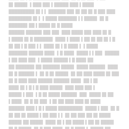
█▌████▌ ▌███ ██▌▌█████ ███ ▌████
█████████ █▌▌▌ ██████ ██▌█▌██ █▌█ ██▌███
████████ █▌▌ ▌████ ██████▌▌▌████▌ █▌█
██████▌██ ▌████ █▌█ ████
█████▌█████▌██▌██▌ ███ ████ ██▌███ █▌█
▌████ █▌█ ██████▌ ███▌▌███▌▌██ █▌██ █▌▌█
█▌██ ▌█ ██▌▌▌ ███▌█▌▌█ ███▌▌ ▌████
██████▌█████ ███▌ ▌█ ███▌ ████ ▌▌██▌ █████
▌██ ███ ██▌ ▌████ █████ ▌█ ███▌██
██ ██████▌██ ██████ ████▌ ████ █████▌ ███▌
█▌█ █████▌▌ █▌█ █▌████▌ █▌██ ███ ████ █▌██▌
█▌█ ███ ███ █████ █████▌███▌ ██ ▌█▌
███▌█▌▌█ ▌█ ███ ████▌ ███ ███ ██▌▌
████▌▌██▌ ▌█ █▌████ █████▌ ██▌ ████ █▌██
▌███▌ █▌█ █▌██▌ ▌█▌██ ███ ███ █▌███▌
█████▌███ ▌█ ▌████ ████████▌ ████ ▌██▌ █▌█
█▌██ █▌████ ▌██ ██▌▌▌ █▌██ ██▌██ █▌████
████▌██ ████▌ ███▌█▌▌██ ████ ▌██ █▌████▌