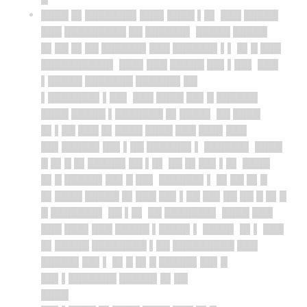
████ █▌███████▌███▌████ ▌█▌ ███ █████
███ █████████ ██ ██████▌ █████ █████
█▌██ █▌██ ██████▌███ ██████▌▌▌ █▌█ ███
██████████▌ ███▌███ █████ ██▌▌██▌ ███
▌█████ ███████ ██████▌██
▌███████▌▌██▌ ███ ████ ██▌█ ██████
████ █████ ▌███████ █▌████▌ ██ ████
█▌▌██ ███ █▌████ ████ ███ ███▌███
██▌█████▌██▌▌██ ██████▌▌ ██████▌ ████
█ █▌█ █▌█████▌██ ▌█▌ ██ █▌██▌▌█▌ ████
█▌█ █████▌██▌█ ██▌ ██████▌▌ █▌██ █▌█
█▌████ █████ █▌███ ██▌▌██ ██▌██ ██ █ █▌█
█ ███████▌ ██ ▌█▌ ██ ███████▌ ████ ███
███ ███▌███ █████ ▌████▌▌ ████▌ █▌▌ ███
█▌█████ ████████ ▌██ █████████ ███
█████▌██▌▌ █▌█ █▌█ █████▌██▌█
██▌▌███████ █████▌█▌██
████