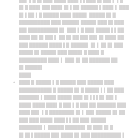
██▌ ▌█ █▌███ ████ ███▌▌▌███ █▌██▌▌ ▌█
█▌█ ███▌██▌███▌█▌▌██ █████▌▌███▌▌ ███
█▌▌██ ▌█ █████ ███▌████▌ █████ █▌█
██████████ ███ █████▌█████ ███ █▌███
██▌█████████▌█▌ ███ ▌█ ███ ████▌▌▌██
███▌██ █▌██▌▌ ██ █▌██ ██▌██▌█▌███▌██
███ ██████ ████ ▌█ █████▌ █▌▌ █▌█▌███
████▌█▌█████ ███ ████▌█ ███▌█
█████████ ███▌▌ ███ █▌██ ██████▌██
█▌█████▌
████
███▌█ █████ ▌█ █████ ███ █████ ███
██████████▌█ █████ █▌█ ████▌▌▌██ ███
██████▌▌████ ████▌███ █▌▌▌▌█▌██▌▌
████ ████ ███▌█ ██▌▌█ ██▌██ ██████ ███
███▌██▌ ▌█ ████████ █▌▌ ██▌█████ █▌██
███ ███ ████ ███▌▌▌██ ███ █████
███████▌▌ █████ ██████▌█▌███ █▌█
█▌█▌▌█████ ██▌████ █▌███ █████████▌▌