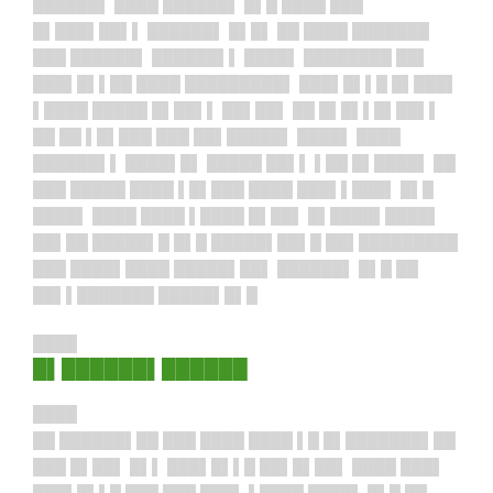
██████▌ ████ ██████▌ █▌█ ████ ███
█▌███▌██▌▌ ██████▌ █▌█▌ ██ ████ ███████
███ ██████▌ ██████▌▌ ████▌ ████████ ██▌
███▌█▌▌██ ████ █████████▌ ███▌█▌▌█ █▌███▌
▌████ █████ █▌██▌▌ ██▌██▌ ██ █▌█▌▌█▌██▌▌
██ ██ ▌█▌███ ███ ██▌█████▌ ████▌ ████
██████▌▌ ████▌█▌ █████ ██▌▌ ▌██ █▌████▌ ██
███ █████ ████ ▌█▌███ ████ ███▌▌███▌ █▌█
████▌ ████ ████ ▌████ █▌██▌ █▌████▌████▌
██▌██ █████▌█ █▌█ █████▌██▌█ ██▌█████████
███ ████▌████ █████▌██▌ ██████▌ █▌█ ██
██▌▌███████ █████▌█▌█
████
█▌██████▌██████
████
██ ██████▌██ ███ ████ ████ ▌█ █▌███████▌██
███ █▌██▌ █▌▌ ███▌█▌▌█ ██▌█▌██▌ ████ ███▌