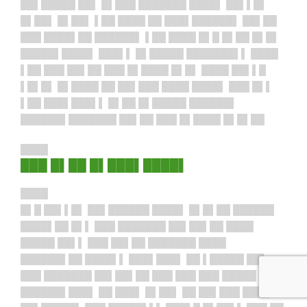
██▌█████ ██▌ █▌███ ███████ ████▌ ██▌▌█▌
█▌██▌ █▌██▌ ▌██ ████ ██ ███▌██████▌ ██▌██
███ ████▌██ ██████▌ ▌██ ████ █▌█ █▌██ █▌█▌
█████▌████▌ ███▌▌ █▌█████ ███████▌▌ ████
▌██ ███ ██▌██ ███ █▌████ █▌█▌ ████ ██▌▌█
▌█▌█▌ █▌████ ██ ██▌███ ████ ████▌ ███ █▌▌
▌██ ███▌███▌▌ █▌██ █▌█████ ██████▌
██████
▌██
█████ ██▌██ ███ █▌████ █▌█▌██
████
███ █▌██ █▌███▌████▌
████
█▌█ ██▌▌█▌ ██▌██████ ████▌ █▌█▌██ ██████
████▌██ █▌▌ ███ ███████ ██▌██▌██ ████
█████ ██▌▌ ███ ██▌██ ███████ ████
██████▌██ ████▌▌ ███▌███▌ ██ ▌█████ ██▌
███ ███████ ██▌██▌██ ███ ███ ███ █████
██████▌███▌ ██ ███▌ █▌██▌ ██ ██▌███ ████