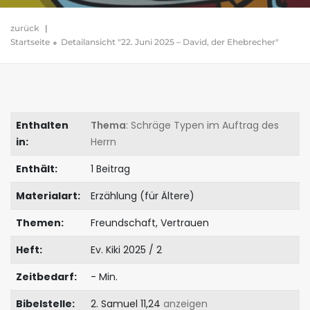
zurück
|
Startseite
Detailansicht "22. Juni 2025 – David, der Ehebrecher"
Enthalten
Thema
: Schräge Typen im Auftrag des
in:
Herrn
Enthält:
1 Beitrag
Materialart:
Erzählung (für Ältere)
Themen:
Freundschaft, Vertrauen
Heft:
Ev. Kiki 2025 / 2
Zeitbedarf:
- Min.
Bibelstelle:
2. Samuel 11,24
anzeigen