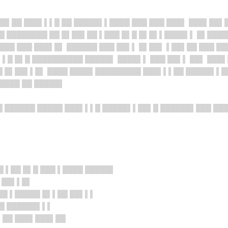
██▌██ ███▌▌▌█ ██ █████▌▌████ ███ ███ ███▌ ███▌██▌
██ ████████ ██ █▌██▌██ ▌███ █▌█ █▌█▌▌████▌▌ █▌███
███ ███ ███▌█▌ ██████ ███ ██▌▌ █▌██▌ ▌██▌██ ███ ██
▌█ █▌█ ██████████ █████▌ ████▌▌ ███ ██▌▌ ██▌ ███▌
█ █▌██▌▌█▌ ████ ████▌█████████ ███▌▌▌██ █████▌▌█
████ ██ █████▌
█ ██████ █████ ███▌▌▌█ █████▌▌██▌█ ██████▌███ ███
█ ▌██ █▌█ ███ ▌████ █████▌
▌██▌▌█▌
██ ▌█████ █▌▌██ ██▌▌▌
▌█ ██████▌▌▌
▌██ ███▌███▌██