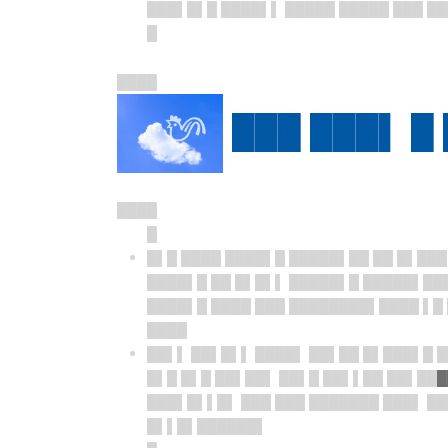
███▌█▌█ ████▌▌ █████ █████ ███ ██
█
████
███ ███▌ █
████
█
█▌█ ████ ████▌█ █████▌██ ██ █▌███
████▌█ ██ █▌█▌▌ █████▌█ █████▌██
████▌█ ████ ███ ████████▌████ ▌█
████
██▌▌ ██▌█▌▌ ████▌ ██▌██ █▌███▌█ █
█▌█ █▌█ ██▌██▌ ██▌█ ██▌▌██ ██▌██
█
███▌█▌▌█▌ ███ ███ ███████ ███▌ █
█▌▌█▌██████▌