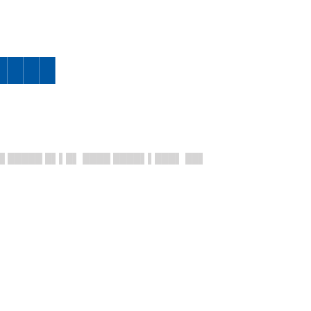
████
█ █████ █▌▌█▌ ████ ████▌▌███▌ ██▌