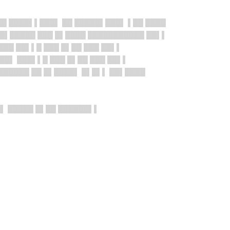
██ ████▌▌███▌ ██ █████▌███▌ ▌██ ████
██▌█████ ███ █▌████ ███████████ ██▌▌
███ ██▌▌█ ███ █▌██ ███ ██▌▌
██▌ ███▌▌█ ███ █▌██ ███ ██▌▌
██████ ██ █▌████▌ █▌█▌▌ ██▌████
▌ █████ █▌██ ██████▌▌