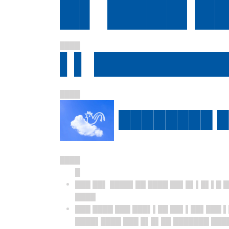
█▌ ████ █
████
▌▌ █████████
████
████████ █
████
█
███ ██▌ ████▌██ ████ ██▌█▌▌█▌▌█ 
████
███ ████ ███ ███▌▌██ ██▌▌██▌███ ▌
████▌████ ███ █▌█▌██ ███████ ████