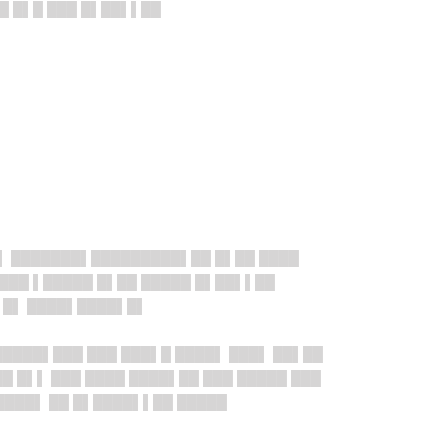
█ █▌█ ███ █▌██▌▌██
▌ ██████
█▌███
██████▌██ █▌██ ████
████ ▌█████ █▌██ █████ █▌██▌▌██
█▌█▌ ████▌████▌█▌
█████▌███ ███ ███▌█ ████▌ ███▌ ██▌██
█ █▌▌ ███ ████ ████▌██ ███ █████ ███
████▌ ██ █▌████▌▌██ █████