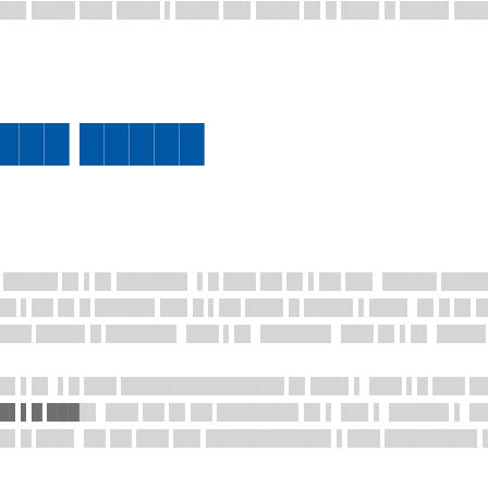
██▌████ ███ ████ ▌████ ██▌████ █▌█ ███▌█ ████▌███
 ███ █████
 █████ █▌▌█▌██████▌ ▌█ ███ ██ █▌▌██ ██▌ █████ ████
██ ▌██ █▌█ █████▌██▌█ ▌██ ███▌█ ████▌▌███▌ █▌█ █▌
 ███ ████▌█ ██████▌ ███ ▌█▌ ██████▌ ███ █▌▌█▌ ███
█▌▌█▌ ▌█ ███ ███████████████ █▌███▌▌ ███ ▌█ ███ █
█▌▌█ ███
█▌ ███ ██ █▌██ ███████▌█▌▌ ██▌▌ █████▌▌ ██
██▌█ ███▌ ██ ██ ███ ██▌███████████▌▌███ ████████▌