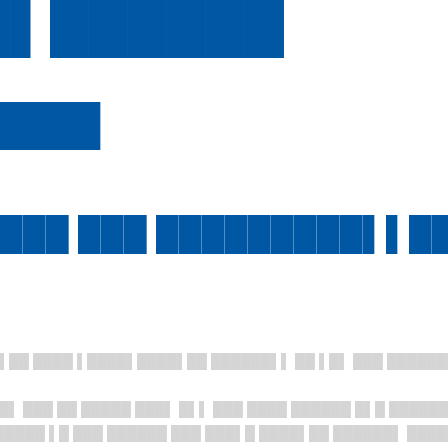
█▌██████
████
███ ███ █████████▌▌█
█▌██ ████ ▌████▌████▌██ ██████▌▌ ██ ▌█▌ ███ █████
█▌ ███ ██ █████ ███▌ █▌▌ ███ ████ ██████ █▌█ █████
████ ▌█ ███ ██████ ███ ███▌█ ████▌██ ██████▌ ████