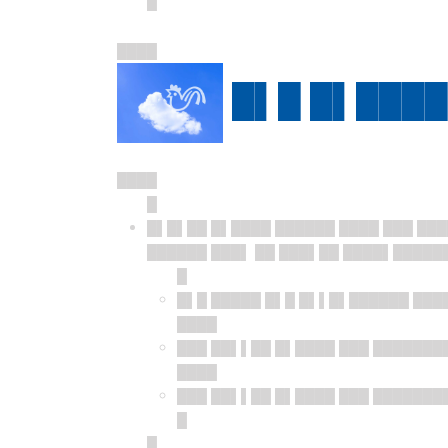
█
████
█▌█ █▌████
████
█
█▌█▌██ █▌████ ██████ ████ ███ ███
██████ ███▌ ██ ███▌██ ████▌█████
█
█▌█ █████ █▌█ █▌▌█▌██████ ███
████
███ ██▌▌██ █▌████ ███ ███████
████
███ ██▌▌██ █▌████ ███ ███████
█
█