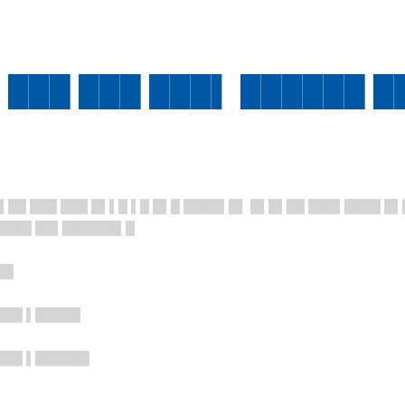
 ███ ███ ███▌ ██████ █
▌██ ███ ███ █▌▌█ ▌█ █▌█ ████▌█▌ █▌█▌██ ███▌████ █▌
████ ██▌██████▌█
██
███ ▌█████
███ ▌██████