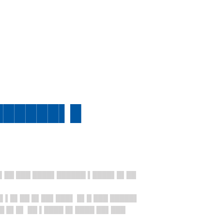
██████▌█
█▌██ ███ ████▌██████ ▌████▌█▌██
█▌▌█▌██ █▌██▌███▌ █▌█ ███ █████▌
█ █▌█▌ ██ ▌████ █▌████ ██▌███