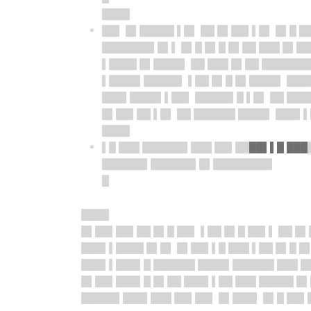
████
██▌ █▌█████ ▌█▌ ██ █▌██▌▌█▌ █▌█ █
███████▌█▌▌ █▌█ █▌█ █▌██ ███ █▌█
▌████ █▌████▌ ██ ███ █▌██ ███████
▌████▌█████▌ ▌██ █▌█ █▌████▌ ███▌
███▌████▌▌██▌ █████▌█ ▌█▌ ██ ███
█▌██▌██ ▌█▌ ██ ██████ ████▌ ███▌▌
████
▌█ ███ ██████▌███ ██▌██
██▌▌█ ███
██████▌██████▌█▌████████▌
█
████
█▌██▌
██▌██ █▌█ ██▌ ▌██ █▌█ ██▌▌ ██ █▌
███▌▌
████ █▌█▌ █▌██▌▌█ ███ ▌██ █▌█ █
███▌▌
███▌█ ██████ ████▌██████ ███ █
█▌██▌
███▌█ █▌██ ███▌▌██ ███ █████ █
█████▌
███▌███ ██▌██▌ █▌███▌ █▌█ ██▌