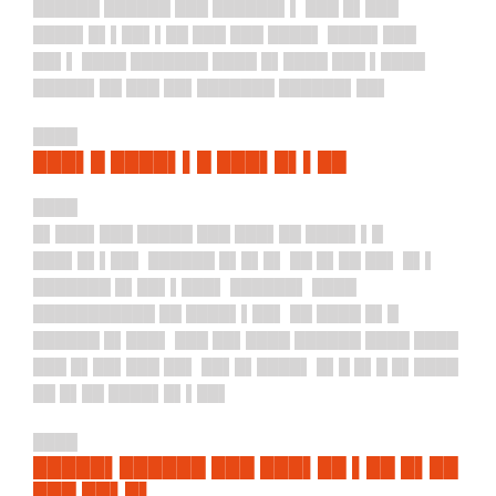
██████ ██████ ███ ██████▌▌ ███ █▌███
████▌█▌▌██▌▌██ ███ ███ ████▌ ████▌███
██▌▌ ████ ███████ ████ █▌████ ███ ▌████
█████▌██ ███ ██▌███████ ██████▌██▌
████
███▌█ ████▌▌█ ███▌█▌▌██
████
█▌███▌███ █████ ███ ███▌██ ████▌▌█
███▌█▌▌██▌ ██████ █▌█▌█▌ ██ █▌██ ██▌ █▌▌
███████ █▌██▌▌███▌ ██████▌ ████
███████████ ██ ████▌▌██▌ ██ ████ █▌█
██████ █▌███▌ ███ ██▌████ ██████ ████ ████
███ █▌██▌███ ██▌ ██▌█▌████▌ █▌█ █▌█ █▌████
██ █▌██ ████▌█▌▌██▌
████
█████▌██████ ███ ███▌██ ▌██ █▌██
███ ██▌█▌