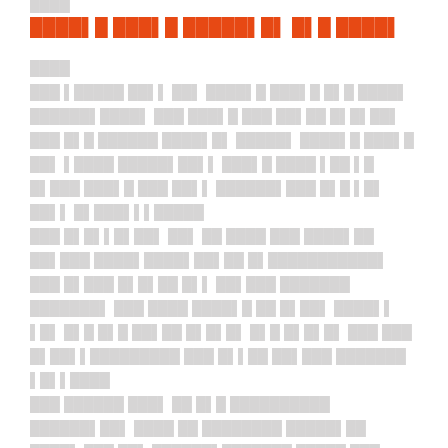
████
████▌█ ███▌█ █████▌█▌ █▌█ ████▌
████
███ ▌█████ ██▌▌ ██▌ ████▌█ ███▌█ █▌█ ████▌
██████▌████▌ ███ ███▌█ ███ ██▌██ █▌█▌██▌
███ █▌█ ██████ ████▌█▌ █████▌ ████▌█ ███▌█
██▌ ▌████ █████▌██▌▌ ███▌█ ████ ▌██ ▌█
█▌███ ███▌█ ███ ██▌▌ ██████▌███ █▌█ ▌█▌
██▌▌ █▌███▌▌▌█████
███ █▌█▌▌█▌██▌ ██▌ ██ ████ ███ ████▌██
██▌███ ████▌████▌██▌██ █▌███████████▌
███ █▌███ █▌█▌██ █▌▌ ██▌███ ███████
███████▌ ███ ████ ████▌█ ██ █▌██▌ ████▌▌
▌█▌ █▌█ █▌█ ██▌██ █▌█▌█▌ █▌█ █▌█▌█▌ ███ ███
█▌██▌▌█████████ ███ █▌▌██ ██▌███ ███████
▌█▌▌████
███ ██████ ███▌ ██ █▌█ ██████████
██████▌██▌ ████ ██ ████████ █████▌██