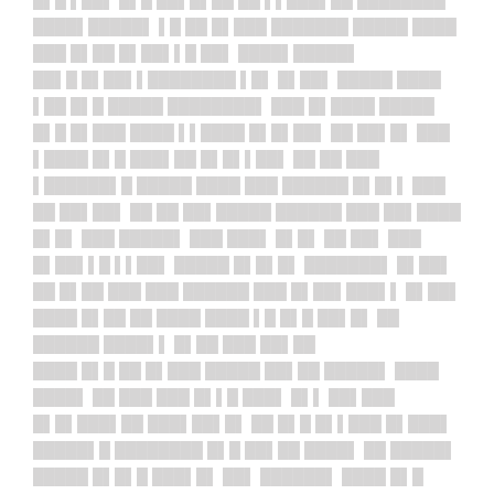
████▌█████▌ ▌█ ██ █▌███ ███████ █████ ████
███ █▌██ █▌██▌▌█ ██▌ ████▌█████▌
██▌█ █▌██▌▌████████ ▌█▌ █▌██▌ █████ ████
▌██ █▌█ █████ ████████▌ ███ █▌████ █████
█▌█ █▌███ ████ ▌▌████ █▌█▌██▌ ██ ██▌█▌ ███
▌████ █▌█ ███▌██ █▌█▌▌██▌ ██ ██ ███
▌██████▌█ █████ ████ ███ ██████ █▌█▌▌ ███
██ ██▌██▌ ██ ██ ██▌█████ ██████ ███ ██▌████
█▌█▌ ███ █████▌ ███ ███▌ █▌█▌ ██ ██▌ ███
█▌██▌▌█ ▌▌██▌ █████ █▌█▌█▌ ███████▌ █▌██▌
██ █▌██ ███ ███ ██████ ███ █▌██▌███▌▌ █▌██▌
████ █▌██ ██ ████ ████ ▌█ █▌█ ██▌█▌ ██
██████ ████▌▌ █▌██ ███ ██▌██
████ █▌█ ██ █▌███ █████ ██▌██ █████▌ ████
████▌ ██ ███ ███ █▌▌█ ███▌ █▌▌ ██▌███
█▌█▌███▌██ ███▌██▌█▌ ██ █▌█ █▌▌███ █▌███▌
█████▌█ ████████ █▌█ ██▌██ ████▌ ██ █████▌
█████ █▌█▌█ ███▌█▌ ██▌ ██████▌ ████ █▌█