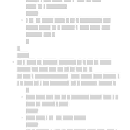
███▌█▌▌███████
████
▌█▌ █▌████ ███▌█ █▌█ ███████▌██▌
████ ████ █▌█ ████▌▌ ███ ███▌███
█████▌██▌█
█
█
████
█▌▌ ███ █▌█████ ██████ █▌█ ██ █▌████
████▌██ ███ ██▌██ █▌█▌██ █▌█
█▌██▌▌███████████▌ ███ ████ ███ ████▌▌
▌█ ███ █▌▌██ ██████▌ █▌█ █████▌████▌█
█
███ ███ ██▌██ █▌█ ██████ ████ ███ ▌█
███ █▌████▌▌███
████
███ ███ ▌█▌ ██ ███▌████
████