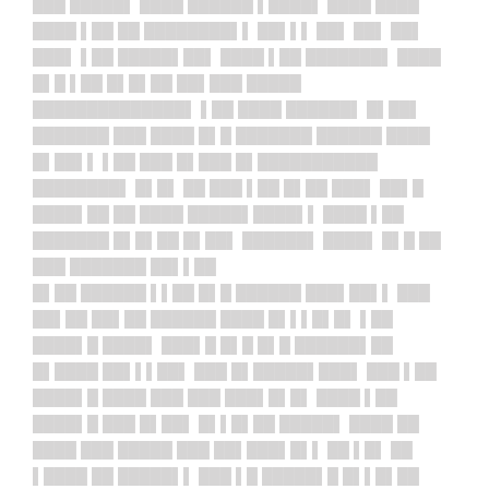
███ █████▌ ████ ██████ ▌████▌ ████ ████
████ ▌██ ██ ████████▌▌ ██▌▌▌ ██▌ ██▌ ██▌
███▌ ▌██ █████▌██▌ ████ ▌██ ███████▌ ████
█▌█ ▌██ █▌█▌██ ██▌███ █████
██████████████▌ ▌██ ████ ██████▌ █▌██▌
███████ ███ ████ █▌█ ███████ ██████ ████
█▌██▌▌ ▌██ ███ █▌███ █▌███████████
████████▌ █▌█▌ ██ ███ ▌██ █▌██ ███▌ ██▌█
████▌██ ██ ████ █████▌████▌▌ ████ ▌██
███████ █▌█▌██ █▌██▌ ██████▌ ████▌ █▌█ ██
███ ███████ ██▌▌██
█▌██ ██████ ▌▌██ █▌█ ██████ ███▌██▌▌ ███
██▌██ ██▌██ ██████ ████ █▌▌▌█▌█▌ ▌██
████▌█ ████▌ ███▌█ █▌█ █▌█ ██████▌██
█▌████ ██▌▌▌██▌ ███ █▌█████▌███▌ ███ ▌██
████▌█ ████ ███ ███ ███▌█▌█▌ ████ ▌██
████▌█ ███ █▌██▌ █▌▌█▌██ █████▌ ████ ██
████ ███ █████ ███ ██▌███▌█▌▌ ██ ▌█▌ ██
▌████ ██ █████▌▌ ███ ▌█ █████▌█ █▌▌█▌██