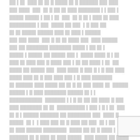
██ ▌█▌ ███ █▌█▌█ ████ █▌█ ██████ ██▌███
██▌███▌ ██▌ █▌█ ██ █▌███ ███████ ▌▌██▌▌
████▌████▌▌██ ▌█▌ ██▌ █▌█ █▌▌███ █▌███
████████▌▌██▌ ████ ██ ██▌ ▌█ ██▌██
█▌█▌████▌█████ ███ █▌███ ▌█████
██▌██▌███▌ ██▌█ █▌█▌███▌██▌ ███ █████
██▌██ ███████ ███████ ████ ▌██ █▌▌
████▌▌████▌██ ████▌██▌▌ ████ ███▌█ ▌█▌
███ █▌███ ██▌█ ███▌██▌▌█▌██ ███▌▌█▌ ██
████ ██ ████▌██▌ ███ ███▌█ ██▌█ ▌█ ██▌███
████ ███ █▌█ ██▌███ ██▌▌█ ███ ██████▌
█▌█████▌███ ████ ██ █▌█ █▌██▌███▌█▌ █████
█████ ▌█ ███ ███████ █████ █▌▌▌
██████████▌ ██████▌▌▌█ █▌██ ██ ███▌█ ██▌
███ ███████ █▌█▌ █████████ ▌██▌▌█ ▌█▌ ██▌
█▌█ ▌█████ ██████ ██ ███████▌██▌ ███▌█
████▌ █▌▌ ▌███ ██▌█▌█ ███ ██ ██▌ █▌▌██
█▌███ █████ ███████▌ ████ ██ █▌█ ███▌▌
██████ █▌█ ███ █▌███ ████▌ ███ ████ ██ ████