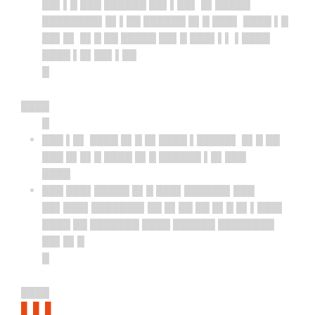
██▌▌█ ███ ██████ ██▌▌██▌ █▌█████
████████▌█▌▌██ ██████ █▌█ ███▌ ████ ▌█
██▌█▌ █▌█ ██ █████ ██▌█ ███▌▌▌ ▌████
████ ▌█▌██▌▌██
█
████
█
███ ▌█▌ ████ █▌█ █▌████ ▌█████▌ █▌█ ██
███ █▌█▌█ ████ █▌█ ██████ ▌█▌███
████
███ ███▌█████ █▌█ ███▌██████▌███
██▌███▌███████▌██ █▌██ ██ █▌█ █▌▌███▌
████ ██ ███████ ████ ██████ ████████
██▌█▌█
█
████
▌▌▌