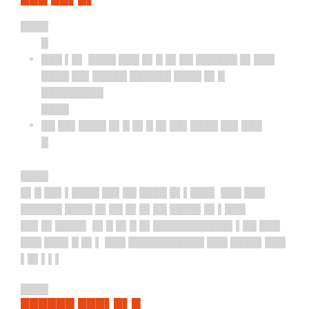
████
█
███ ▌█▌ ████ ███ █▌█ █▌██ ██████ █▌███
████ ██▌█████ ██████ ████ █▌█
█████████
████
██ ██▌████ █▌█ █▌█ █▌██▌████ ██▌███
█
████
█▌█ ██▌▌████ ██▌██ ████ █▌▌███▌ ███ ███
██████ ████ █▌██ █▌█▌██ ████▌█▌▌███
██▌█▌████▌ █▌█ █▌█ █▌███████████▌▌██ ███
███ ███▌█ █▌▌ ███ ███████████ ███ ████▌███
▌█▌▌▌▌
████
██████ ███▌█▌█