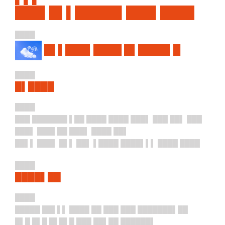
███▌█▌▌█████▌███▌████
████
█▌▌███▌████ █▌████▌█
████
█▌████
████
███ ███████ ▌██ ████ ████ ███▌ ███ ██▌ ███
███▌ ███▌██ ███▌ ████ ██▌
██▌▌ ███▌ █▌▌ ██▌ ▌████ ████▌▌▌ ████ ████
████
████▌██
████
█████ ██▌▌▌ ████ ██ ███ ███ ███████▌██
█▌█ █▌█ █▌█▌█ ███ ██▌██ ██████▌