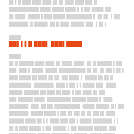
█▌▌█ ███ ███ ███ █▌█▌███ ███ ██▌█
██████████ ███▌████ ███▌▌ ▌██ ████ ██
█▌███▌ ████ ▌██▌████ ████████▌▌ █▌█▌ ▌██
██████▌█ ████▌ █▌█ ███ ████▌██▌ ▌█▌▌
████
██▌▌▌█ ███▌ ███▌████
████
█▌█ █████ ███ ███ █▌███▌███▌ █▌█ █████ ▌██
██▌ ██▌▌ ███▌ ████ █████████ █▌█▌ █▌██ ▌█▌▌
███ ████ █▌███ █▌█▌ ██ ███▌▌ ████ █▌█▌█
███████▌ ██████▌ ███ ▌██ ▌▌████ ██▌ ███▌
████▌█████ ██ ██▌█▌██▌ ▌██ ███ █▌██
██▌█████ ███▌ ████████ ████▌███▌▌ ███
██████▌ ██▌ █▌██ ████████▌ ████ ████▌█ ▌██
██████▌ ████ ████ ▌██ █▌██ █▌█▌██ █▌███
█████ ███▌█▌▌▌ ███ ██▌██ ▌████ ██████▌▌▌
█▌█ ███ ████ ▌██ ████▌▌██ █████ ████▌██▌