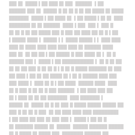
██▌█▌ ████ ▌██ ███ █▌██▌ █████▌ ▌██
█████▌██▌█▌ ████▌█ █▌█▌█ █▌██ ████ █▌████
██████▌ ████ ▌██ ███▌█▌ ▌██ ████ ▌█▌█▌ ███
███████ █▌█▌█████▌ ███▌▌██▌ ██▌▌ ██▌█
█▌█▌█ █▌██ ████ ██▌█ ██▌██ ███ ██ █▌█ ▌██
▌████▌███▌▌ ████▌▌▌ ████ ████▌▌▌ ███ ███
███ █▌███▌███ ███ ███ ███ █▌█████▌███▌
██▌█▌ █▌██ ██ ▌██ ████▌█ ██▌███▌█▌▌ █▌█
█████ ██▌▌ ████ ▌██ ██████████▌▌ █▌█ █▌██
█▌█▌██ ██▌█ █▌█▌█ ▌█ █▌█ ████ ██████ █▌██▌
██ ███ ▌██ █▌██ ████ █▌▌█▌█ █████ ███ ██▌
██▌███▌▌ ███ █▌█ ▌██ ███▌ █████ ███▌ ███
█▌█ ██▌█ █▌█▌█ ██▌█████▌ ▌██ ███ ██▌██
█▌▌███ █▌█▌██ ██████▌ ███ ██████▌▌
████▌█▌ ████ █▌█ █▌██▌█ ████ ████▌████▌██
██▌█ █▌█▌█ ██▌ █▌██ ███ ███ ███ ████████▌
▌██ ███ ██ ██▌█▌██▌██▌▌ ████ ▌██ █▌█
█▌██████ ████▌█▌ ████▌ █████ ██████ █████
█▌█ ████ █▌████ ██▌ ███████ █████▌██