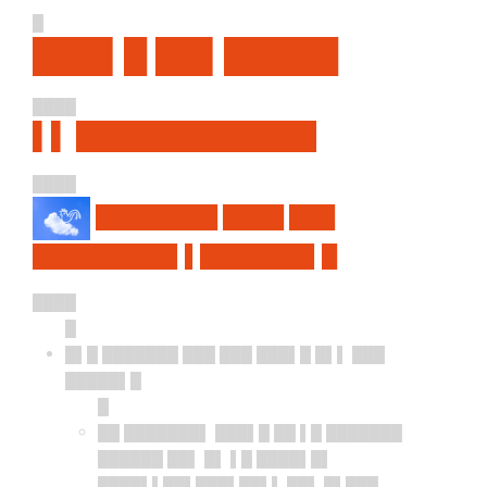
█
███▌█ ██▌█████
████
▌▌ █████████████
████
████████ ████ ███
█████████▌▌███████▌█
████
█
█▌█ ███████ ███ ███ ███▌█ █▌▌ ███
█████▌█
█
██ ███████▌ ███▌█ ██ ▌█ ███████
██████ ██▌ █▌ ▌█ ████▌█▌
████▌▌██▌███▌██▌▌ ██▌ █▌███