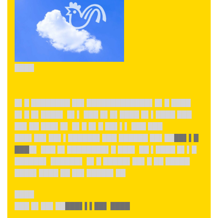
████
█▌█ ████████ ██▌█████████████▌█▌█ ████
█▌█ █▌████▌ █▌▌ ███ █▌█▌████ █▌▌████ ███
██▌██ ███▌█▌ █▌█ █▌█ ██▌▌▌ ███ ███
███▌██▌██▌▌██████▌███ ██████ ██▌██
██▌▌█
███
█▌ ███ █▌████████▌█ ███▌ ██ ▌████ █▌▌█
██████▌ ██████▌ █▌█ █████▌██▌█ ██ █████
████▌████ ██ ██▌█████▌██
████
███ █▌██▌██
███▌▌▌██▌ ████