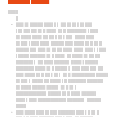
██████ █████
████
█
███ █▌█████ ███▌▌▌ ██ █▌█▌▌█▌██▌
▌█▌██▌██ █▌█ ███▌ █▌█ ███████▌▌███
█▌████ ███▌██ ██ ▌█▌▌██▌ ████ ███
█▌██▌▌███ ███▌█████ ███ ████ █▌█ █▌█
█████ ██▌███ █▌█▌██ ███▌███▌ ███ ▌▌██▌
▌████ ██████ █▌█ ███▌ █▌████ █▌██ ██
██████▌▌ ██ ███▌█████▌ ████ ▌█████
███████ ████ █▌█ ████▌▌ ███ ███ ██▌██
███ ████ █▌█ ██ ▌█▌▌ █▌█ █████████ ████▌
█▌██▌▌ ████ ██ ████ ▌█ ███████ ██████
█▌████ █████ ████▌ █▌█ █▌▌
███████████▌ █████ █▌█ ███▌█████▌
███▌▌███ ███████████ ██████▌ █████▌
████
███ ████ ███ █▌██▌██████▌███ ▌█ █▌█