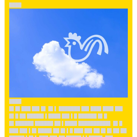
████
████
█▌█▌███ ██▌█▌ █▌▌ ███████ ██▌███▌███▌██▌
█▌█ ██ █████▌▌████ ██▌▌█ ██████ █▌█
█▌██████ ██████ ██ ▌████ ██████████▌ █▌█
███ ██▌▌█▌████▌██ █▌▌█ ███ ██▌██ █▌█▌██ ██