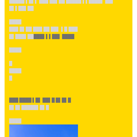
█████ ▌█▌▌ ███ ██▌██ █████ ▌▌████▌ ██▌
█▌▌██▌██
████
███ █▌██ ███ ██ ██▌ ▌█ ███
█▌███▌██
███▌▌▌██▌ ████
████
█
████
█
███ ████ ▌█▌ ██▌█ █▌█▌█
█▌█▌█████▌█▌█
████