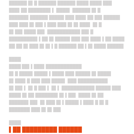
██████ █▌█ ██████ ██████ ████ ████ ███
███▌██ ███████▌▌ ████▌ ██████ █▌█
██████▌██████ █████ ███ ███▌██ ██▌█████▌
███ ███ █▌██▌▌███ ███ █▌█▌███▌ █▌█
█▌██▌████ ██▌ ███████████ ██▌█
█████████▌▌██ █▌█████ ███ ██▌███▌▌██ ████
██ ██ █▌███ █▌█▌▌█ ██████ ██ ▌█▌████ █████▌
████
████ ██▌▌███▌
██
██████████
█▌█ ████▌████▌▌████ ███ █████ █▌████▌
█▌███▌█ ███ ███ ████▌ ███ ██████████
█▌██▌▌ █▌█ ██▌▌ █▌▌ ███████████ █████ ███
████ █▌██ ███████▌█▌▌██▌ ████ █▌██
██████▌██▌ █▌███ █▌▌████▌▌███▌█ █▌█
███████ ███ █▌█▌██▌
████
▌██ █████████ ██████