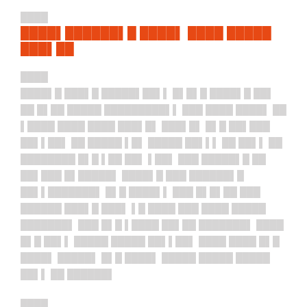
████
████▌██████▌█ ████▌ ████ █████
███▌██
████
████▌█ ███▌█ █████▌██▌▌ █▌█▌█ ████▌█ ██▌
██ █▌██ █████ █████████▌▌ ███ ████ ████▌ ██
▌████ ████ ████ ███▌█▌ ███▌█▌ █▌█ ██▌███
██▌▌██▌ ██ █████ ▌█▌ █████ ██▌▌▌ ██ ██▌▌ ██
████████ █▌█ ▌██ ██▌ ▌██▌ ███ █████▌█ ██
██▌███ █▌█████▌ ████▌█ ███ ██████▌█
██▌▌███████▌ █▌█ ████▌▌ ███ █▌█▌██ ███
██████ ███▌█ ███▌ ▌█ ████ ███ ████ █████
███████▌ ███ █▌█ ▌████ ██▌██ ███████▌ ████
█▌█ ██▌▌ █████ █████ ██▌▌██▌ ████ ████ █▌█
████▌ █████▌ █▌█ ████▌ █████ █████ █████
██▌▌ ██ ██████▌
████