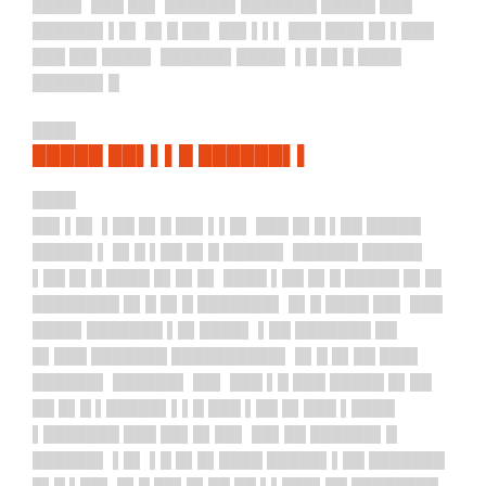
████▌ ███ ██▌ ██████▌██
█████ █████ ███
██████▌▌█▌ █▌█ ██▌ ██▌▌▌▌ ███ ███▌█▌▌███
███ ██▌████▌
██████▌████▌ ▌█ █▌█ ████
██████▌█
████
█████ ██▌▌▌█ ██████▌▌
████
██▌▌█▌ ▌██ █▌█ ██▌▌▌█▌ ███ █▌█ ▌██ █████
█████▌▌ █▌█ ▌██ █▌█ █████▌ ██████ █████▌
▌██ █▌█ ████ █▌█▌█▌ ████ ▌██ █▌█ █████ █▌█▌
████████ █▌█ █▌█ ███████▌ █▌█ ████ ██▌ ███
████▌███████ ▌█▌████▌ ▌██ ███████ ██
█▌███ ███████ ██████████▌ █▌█ █▌██ ███▌
██████▌ ██████▌ ██▌ ███ ▌█ ███ █████ █▌██
██ █▌█ ▌█████▌▌▌█ ███ ▌██ █▌███ ▌████
▌███████ ███ ██▌█▌██▌ ██▌██ ██████▌█
██████▌ ▌█▌ ▌█ █▌█▌████ █████▌▌██ ███████
█▌█ ▌██▌ █▌█ ██▌█▌██ ██ ▌▌███▌██ ████████