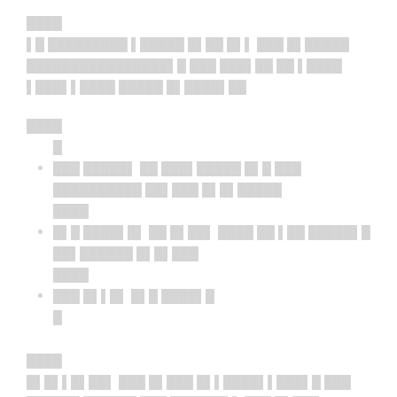
████
▌█ █████████ ▌█████ █▌██ █▌▌ ███ █▌█████
████████████████▌█ ███ ███▌██ ██ ▌████
▌███▌▌████ █████ █▌████▌██
████
█
███ █████▌ ██ ███▌█████ █▌█ ███
██████████ ██▌███ █▌█▌█████
████
█▌█ ████▌█▌ ██ █▌██▌ ████ ██ ▌██ █████▌█
██▌██████ █▌█▌███
████
███ █▌▌█▌ █▌█ ████▌█
█
████
█▌█▌▌█▌██▌ ███ █▌███ █▌▌████▌▌███▌█ ███