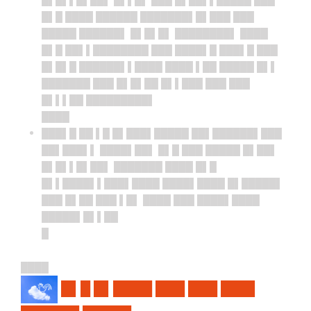
█▌█ ████ ██████ ███████▌█▌███ ███
█████ ██████▌ █▌█▌█▌ ████████▌ ████
█▌█ ██▌▌████████ ███ ████▌█ ███▌█ ███
█▌█▌█ ██████▌▌████ ████ ▌██ █████ █▌▌
███████ ███ █▌█▌██ █▌▌███ ███ ███
█▌▌▌██ █████████▌
████
███▌█ ██ ▌█ █▌███▌█████ ██▌██████▌███
██▌███▌▌ ████▌██▌ █▌█ ███ █████ █▌██▌
█▌█▌▌█▌██▌ ███████ ████ █▌█
█▌▌████▌▌███▌████ ████▌████ █▌█████▌
███ █▌██ ███ ▌█▌ ████ ███ ████▌████
█████▌█▌▌██
█
████
█▌█ █▌████ ███ ███ ███▌