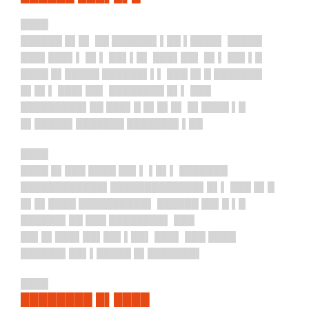
████
██████ █▌█▌ ██ ██████▌▌██ ▌████▌ █████
███▌███▌▌ █▌▌ ██▌▌█▌ ███▌██▌ █▌▌ ██▌▌█
████ █▌█████ ██████▌▌▌ ███ █▌█ ███████
█▌█▌▌ ███▌██▌ ████████ █▌▌ ███
█████████▌██ ███▌█ █▌█▌█▌ █▌████ ▌█
█▌█████▌███████ ███████▌▌██
████
████ █▌███ ████ ██▌▌ ▌█▌▌ ███████
██████
██████▌██████
███████▌█▌▌ ███ █▌█
█▌█▌████ ██████████▌ ██████ ██▌█ ▌█
██████▌██ ███ ████████▌ ███
██▌█▌███▌██▌██▌▌██▌ ███▌ ███ ████
██████▌██▌▌█████ █▌███████▌
████
████████ █▌████