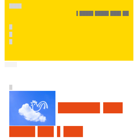
████
▌████▌████▌███▌██
█
█
█
████
█
██████▌███
████ ██▌▌███