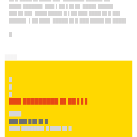
████ ██████▌ ███ ▌██ ▌█▌█▌ ████▌█████
██▌█▌██▌ ████ ████▌█ ▌██ ███ ████ █▌█ ██▌
█████▌ ▌██ ███▌ █████ █▌█ ███ ████▌██ ████▌
█
████
█
█
█
███ █████████ █▌██ ▌▌▌
████
███ ██▌█ █▌█▌█
███▌███████▌█ ███▌█▌█