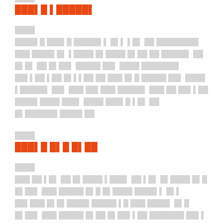
███▌█ ▌█████▌
████
████▌█ ███▌█ █████▌▌ █▌▌ ▌█▌ ██ ████████▌
███ ████▌█▌ ▌████ █▌████ █▌██ ██ █████▌ ██
█▌█▌ ██ █▌██▌ █████ ██▌ ████ ███████▌
██▌▌██ ▌██ █▌▌▌██ ██ ███ █▌█ █████ ██▌ ████
▌█████▌ ██▌ ███ ██▌███ █████▌ ███ ██ ██▌▌██
████▌████ ███▌ ████ ███▌█ ▌█▌ ██
█▌██████▌████▌██
████
███▌█ █▌█ █▌██
████
███ ██ ▌█▌ ██ █▌████ ▌███▌ ██ ▌█▌ █▌████ █▌█
█▌██▌ ███ █████ █▌█ █▌████ ████▌▌ █▌▌
██▌███ █▌█▌████▌█████ ▌█ ███ ████▌ █▌█
█▌██▌ ███ █████ █▌██ █▌██▌▌██ ███████ ██▌▌