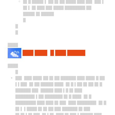
█▌█ ████▌▌ ██ █▌██ ████ ███ ██▌ ██▌▌
█▌▌ █▌███ ██▌████ ████████ ██
████▌█▌█████
█
█
█
████
███ ███▌ █ ███ █████
████
█
██▌ ███ ███▌██ █▌██ ██████ ███ ███▌█ ██
▌▌██▌ █▌██ █████ ███▌ █▌█ ▌██ █▌██ █▌█
██████ ██▌ █████ ███ ▌█ █▌███
███████▌▌██ ███████ █▌█ ███▌ █▌█
████████ ███ ███ █▌██▌ ███ ███████▌ █▌█
█▌▌ ▌████ █▌█▌██ ██▌██████ █▌██▌
█▌█▌▌█▌██▌ █▌▌█▌ ███ █▌██▌▌█████ ███