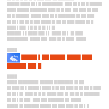
█████ ████ █▌▌█ ████████▌ ███ █▌█ █▌█ █████
███▌█████ ███████ ███ █▌█ ██▌ ██ ███ █▌██▌
█▌█ █████▌ ████ ███ █▌█ ███████ █▌██ ███
█▌█▌▌██ █▌█ ██▌████ █▌██ █▌███ ████ █▌█
███▌▌██▌ ▌█ █▌█ █▌▌▌█
▌
█████▌ ▌▌████ ██▌▌▌ ████ █▌▌ █▌███
████████▌ ████ ██▌ ███ █▌█ ███▌ ████
████
████▌▌██ ████▌████ ███
█████▌██▌█
████
████ ████████▌
██
███▌█ ██████▌█▌██
█▌███ █▌▌████▌▌███▌█ █▌██ ███ █▌█▌██ █ ███
█▌█▌▌█▌ ███ █▌█ █▌████ ██▌█▌██ █▌█ ██████▌
█▌█▌▌█▌██▌ ███ ██▌██████▌█▌ ████
████▌█▌██████ ████▌██ ███ ███ █▌█▌▌█