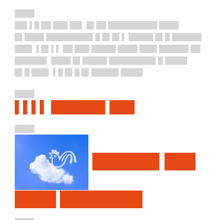
████
██▌▌█ ██ ███ ██▌ █▌██ ██████████ ████
█▌████ █████████▌█ █▌█▌▌ █████ █▌█ ██████
███▌ ▌█▌▌▌ ██ ███ █████ ████ ███▌██████ ██
██████▌ ████ █▌█████ █████████▌█ ████▌
█▌█ ███▌ ▌█ █▌█ █▌█████▌████▌
████
▌▌▌▌ ██████▌███
████
██████▌███
████ ████████