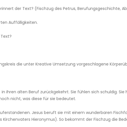
rinnert der Text? (Fischzug des Petrus, Berufungsgeschichte, 
en Auffälligkeiten.
 Text?
ngskreis die unter Kreative Umsetzung vorgeschlagene Körperübu
in ihren alten Beruf zurückgekehrt. Sie fühlen sich schuldig. Si
noch nicht, was diese für sie bedeutet.
uferstandenen. Jesus beruft sie mit einem wunderbaren Fischfan
 Kirchenvaters Hieronymus). So bekommt der Fischzug die Bedeu