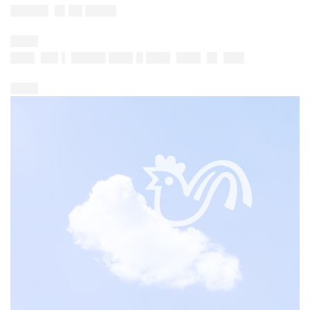
█████▌ █▌██ ████▌
████
███▌ ██▌▌ █████ ███▌█ ███▌ ███▌ █▌ ███
████