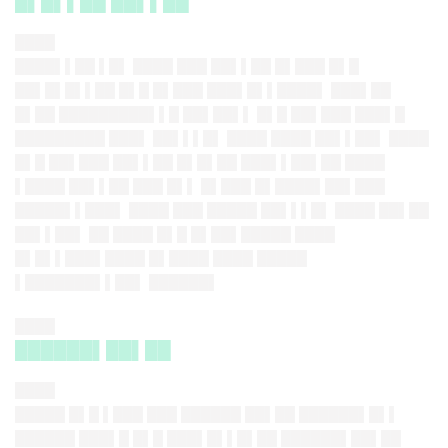
█▌█▌▌██ ██▌▌██
████
████▌▌██ ▌█▌ ████ ███ ██▌▌██ █▌███ █▌█
██▌█▌█▌▌██ █▌█ █▌███ ███▌█▌▌████▌ ███▌██
█▌██ █████████▌▌█ ██▌██▌▌ █▌█ ██▌███ ███▌█
█████████ ███▌ ██▌▌▌█▌ ████ ████ ██▌▌██▌ ████
█▌█ ██▌███ ██▌▌██ █▌█▌██ ███▌▌██▌██ ████
▌████ ██▌▌██ ███ █▌▌ █▌███ █▌████▌██▌███
█████▌▌███▌ ████ ███ █████ ██▌▌▌█▌ ████ ██▌██
██▌▌██▌ ██ ████ █▌█ █▌██▌█████ ████
█▌█▌▌███▌████ █▌████ ████ █████
▌███████▌▌██▌ ██████▌
████
██████▌██▌██
████
█████ █▌█ ▌███ ███ ██████ ██▌██ ██████▌█▌▌
██████ ███▌█ █▌█ ███▌█▌▌█▌██ ██████▌██▌██