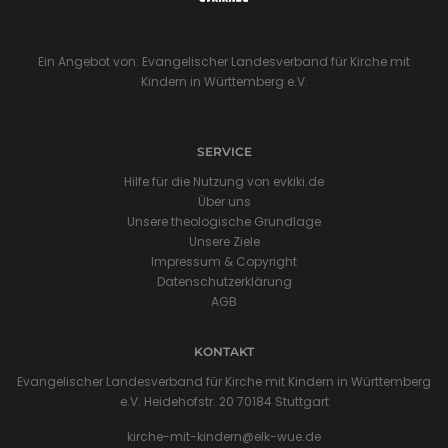
Ein Angebot von: Evangelischer Landesverband für Kirche mit
Kindern in Württemberg e.V.
SERVICE
Hilfe für die Nutzung von evkiki.de
Über uns
Unsere theologische Grundlage
Unsere Ziele
Impressum & Copyright
Datenschutzerklärung
AGB
KONTAKT
Evangelischer Landesverband für Kirche mit Kindern in Württemberg
e.V. Heidehofstr. 20 70184 Stuttgart
kirche-mit-kindern@elk-wue.de