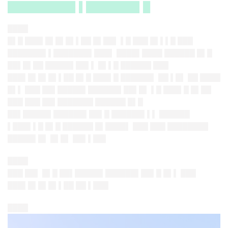
█████████▌▌███████▌█
████
█▌█ ███▌█▌█▌█▌▌██ █▌██▌ ▌█ ███ █▌▌▌█ ███
███████▌▌███████▌███▌ ████▌████ ██████ █▌█
██▌█▌██ █████▌██▌▌ █▌▌█ ██████ ███
███▌█▌█▌█▌▌██ █▌█ ███▌█ ██████▌ ██ ▌█▌ ██ ████
█▌▌ ███ ██▌█████▌██████▌██▌█▌ ▌█ ███▌█ █▌██
███ ███ ██▌███████ ██████ █▌█
██▌█████▌██████▌██▌█ ██████▌▌▌ ██████
▌███▌▌█ █▌█ ██████ █▌████▌ ███ ███ ████████
█████▌█▌ █▌█▌ ██▌▌██▌
████
███ ██▌ █▌█ ██▌█████▌██████▌██▌█ █▌▌ ███
███▌█▌█▌█▌▌██ ██ ▌███
████