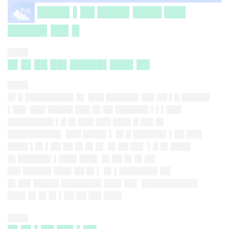
████▌▌██ ████▌████ ███
█████▌██▌█
████
█▌█▌██ ██▌█████▌███▌██
████
█▌█ █████████▌█▌ ███ ██████▌██▌██ ▌█ █████▌
▌██▌ ███ █████ ███ █▌██ ██████▌▌▌▌███
█████████ ▌█ █▌███ ███ ███▌█ ██▌█▌
██████████▌ ███ ████▌▌ █▌█ ██████▌▌██ ███
████ ▌█▌▌██ ██ █▌█▌█▌ █▌██ ██▌ ▌█ █▌████
█▌██████▌▌███▌███▌ █▌██ █▌█▌██
██▌█████▌███▌██ █▌▌ █▌▌███████▌██
█▌██▌█████ ████████ ███▌██▌ ███████████
███▌█▌█▌█▌▌██ ██ ██▌███▌
████