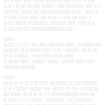
██▌█▌██▌ ███▌ ████▌██ ██▌█▌███▌▌█ █▌██ ███
█▌█▌▌██ ██ ███ ██▌████▌▌▌███ ███████▌ ███ █▌█
██████▌ █████ ██▌███ ████ █████ ██ █▌▌ ███ ▌█
█▌███▌█ ███▌███▌▌██ █▌██ ▌█ ███ ██▌███ ▌█
████▌█████ ███████▌▌ ███ ███▌███▌ ████ █▌█
█▌███ ██▌███ ██████████████▌██▌▌
████
█▌██▌▌█ ▌█▌▌ ██▌ ███ ███▌███▌███▌ ▌█ █████ ███
██████▌██ █▌████▌███▌▌ ▌█▌▌ █████▌▌ ██ █▌██
██ █▌█ ████▌ ▌█ ███ ███ █████ ████
█▌████▌███▌▌ █████▌ ████▌▌██ ███ ███▌▌███
██████▌██████▌
████
██ █▌█▌ █▌██ █▌█▌███▌ ██ █████▌██ ███ ██████
█▌█▌█ ████▌▌████▌▌██▌ ███ █▌█▌▌██ ▌█ ████ ██
██▌████▌ ██ █▌█▌ █▌█▌▌████████████ ████ ██
█▌██ █▌█ █▌█ ▌████▌▌████ ███▌▌█▌█ ██████▌▌