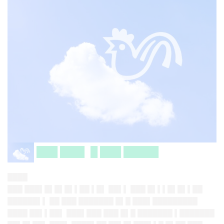
███ ███▌ █ ███ █████
████
███ ███▌█▌█▌█▌▌██ ▌█▌ ██▌▌ ███ █▌▌▌█▌█▌▌██
██████▌▌ ██ ███ ███████ █▌█ ███▌█████████
████ ██▌▌██▌ ███▌███ ███ █▌█ ███████ ▌███████