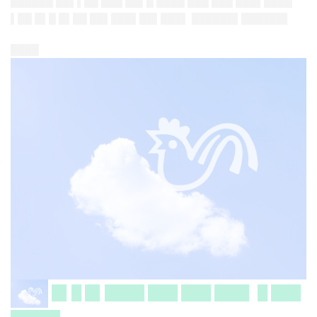
██████ ██▌▌██ ███ ██▌█ ████ ███ ███ ███▌████
▌██ █▌█ █▌██ ██▌███▌██▌███▌ ██████▌██████▌
████
█▌█ █▌████ ███ ███ ███▌ █ ███