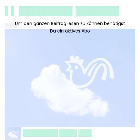
▌▌ ████████▌███████
████
████████ ████ ███