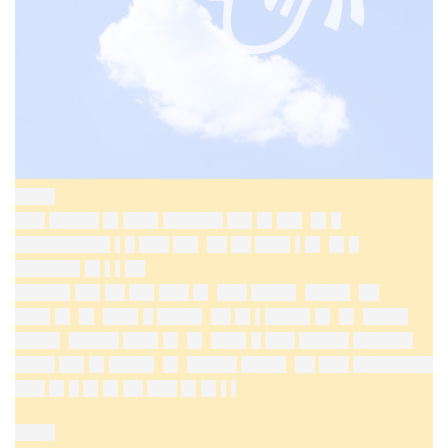
████
███ █████ █▌███▌██████ ██▌█▌██▌ █▌█
█████████▌▌█ ███ ██▌ ██ ██ ███▌▌█▌ █▌█
██████▌█▌▌▌██
█████▌██▌██ ██▌███ █▌ ███ ████▌ ████▌ ██
███▌█▌ █▌ ███▌█ ████▌ ██ █▌▌████▌█▌ █▌ ████▌
████▌ █████ ███▌█▌ █▌ ███▌█ ███ █████ ██████
████ ██▌█▌████▌ █▌ █████ ████▌ ██ ███ ████████
███ █▌█ █▌█▌██ ███ █▌█▌▌▌
████