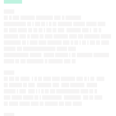
█████
████
█▌█ ██▌█████▌██████▌██▌█ ██████
████████▌█▌▌██ █▌▌█ █▌█████▌████▌████ ███
█▌███ ███▌█▌█▌█▌▌██ █▌██▌ █████▌██▌▌ █▌█
█████▌██▌█ ███ █▌███ █████▌███ ██ ██████ ████
██████▌█▌▌███ ███ █████▌██▌█ █▌▌█▌▌██ █▌███
████▌██ ████████████▌████ ███
█████████▌████▌ ████ █████ ▌█▌██████ ██████
████ █▌██ ██████▌█ █████▌██▌█▌
████
█▌██ █▌███▌ ▌█ █▌███ ███ █████▌██▌█ ▌█▌ ███
█▌█████ █▌██▌ █████▌██▌ ███ █████▌ ████
████▌▌██▌ ██▌▌▌█ █▌██ █████████ ███ █▌█
██▌████ ████ █▌▌███████▌ ██████▌ ██ █▌███
█▌███▌████ ███ █▌█████ ██ ██▌███▌
████