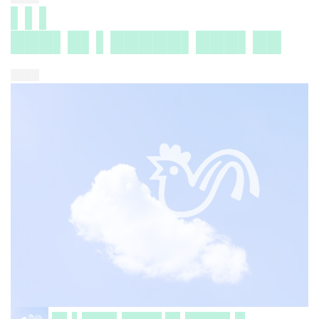
▌▌▌
███▌█▌▌█████▌███▌██
████