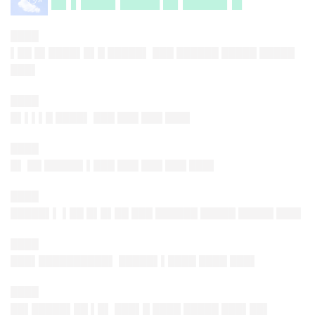
█▌▌███▌████ █▌████▌█
████
▌██ █▌████▌█▌█ █████▌ ███ ██████ █████ █████
███▌
████
█▌▌▌▌█ ████▌ ███ ███ ███ ███▌
████
█▌ ██ █████▌▌███ ███ ███ ███ ███▌
████
█████▌▌ ▌██ █▌█▌██ ███ ██████ █████ █████ ███▌
████
███▌██████████▌ █████▌▌████ ████ ███▌
████
██▌█████▌██ ▌█▌ ███▌█ ████ █████ ███▌██▌