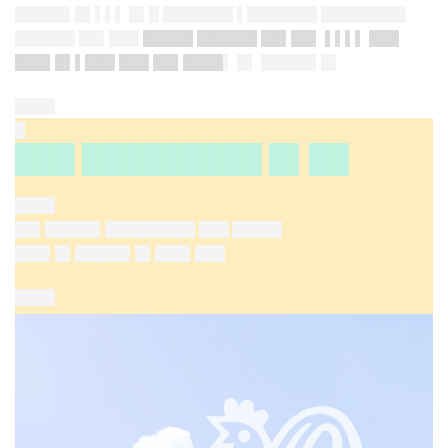
█████▌█▌▌▌▌ █▌█ ███████ ▌███████ ████████▌
██████ ██▌███
█████ ██████ ██▌██▌ ▌▌▌▌ ███
███▌█▌▌███ ███ ██▌████
▌ █▌ █████▌█▌
████
█
███ █████████ █▌██
████
██▌█████▌█████████
███ █████
███▌█▌█████▌█▌███▌███
████