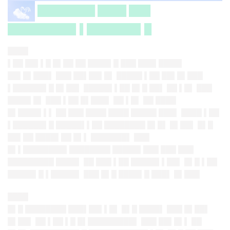
████████ ████ ███
█████████▌▌███████▌█
████
▌██ ██▌▌█ █▌██ ██ ████▌█ ███ ███▌████▌
██▌█▌███▌ ███ ██▌██▌█▌ █████ ▌██ ██▌█▌███
▌██████▌█ █▌██▌ █████▌▌██ █▌█ ██▌ ██ ▌█▌ ███
████▌█▌ ███ ▌██ █▌███▌ ██ ▌█▌ ██ ████
█▌████▌▌▌ ██ ███ ████ ████ █████ ███▌ ████ ▌██
▌██████▌█ █████▌▌██ ████████ █▌█▌ █▌██▌ █▌█
██▌██ ████▌██ █▌▌ ███████▌ ███
█▌▌████████▌████████ █████▌███ ███ ███
█████████ ████▌ ██ ███ ▌██ █████▌▌██▌ █▌█ ▌██
█████▌█ ▌█████▌ ███ █▌█ ████▌█ ███▌ █▌███
████
█▌█ ████████ ███▌██▌▌█▌ █▌█ ████▌ ███ █▌██▌
█▌██▌ ██ ▌██ ▌█ █▌█████████▌ ███ ██▌█▌▌ ██