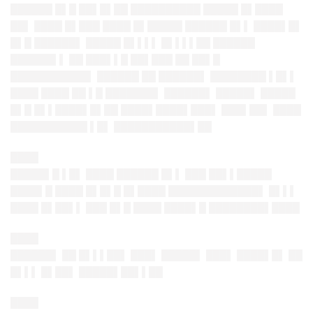
██████ █▌█ ██▌█▌██ ██████████ █████ █▌████
██▌ ████ █▌███ ████ █▌█████ ██████ █▌▌ ████▌█▌
█▌█ ██████▌ █████ █▌▌▌▌ █▌▌▌▌██ ██████
██████▌▌ ██ ███▌▌█ ██▌███ ██ ██▌█
███████████▌ ██████ ██ ██████▌ ████████ ▌█▌▌
████ ████ ██ ▌█ ███████▌ ██████▌ █████▌ █████
█▌█ █▌▌████▌█▌██ ████▌████▌███▌ ███▌██▌ ████
███████████ ▌█▌ ███████████▌██
████
█████▌█ ▌█▌ ████ ██████ █▌▌ ███ ██▌▌█████
████▌█ ████ █▌█▌█ █▌████ █████████████▌ █▌▌▌
████ █▌██▌▌ ███ █▌█ ████ ████▌█ ████████▌████
████
██████▌ ██ █▌▌▌██▌ ███▌ █████▌ ███▌ ████▌█▌ ██
█▌▌▌ █▌██▌ █████▌██▌▌██
████