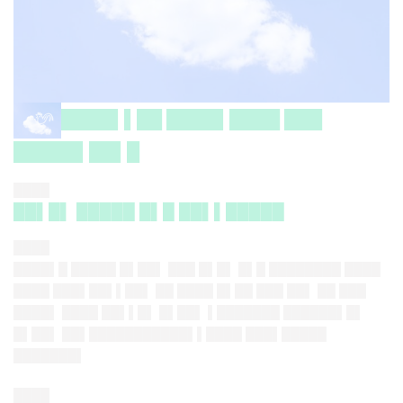
████▌▌██ ████▌████ ███
█████▌██▌█
████
██▌█▌ █████ █▌█ ██▌▌█████
████
████▌█ █████ █▌██▌ ███ █▌█▌ █▌█ ████████ ████
████ ███▌██▌▌██▌ ██ ████ █▌██ ███ ██▌ ██ ███
████▌ ████ ██▌▌█▌ █▌██▌ ▌███████ ██████▌█▌
█▌██▌ ██▌███████████▌▌████ ███▌█████
███████▌
████