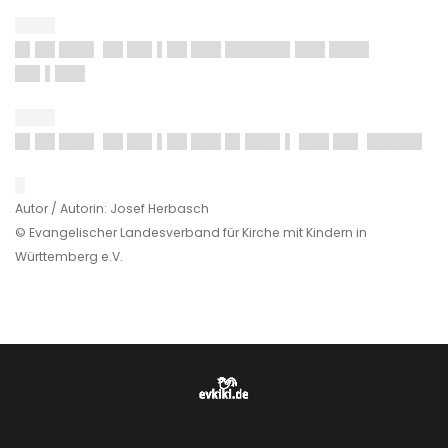
████
█▌██ ███▌ ██ ██▌▌██ ███ ██████▌███ ████
██▌▌███
████
█▌██ ███▌ ██ ██▌▌██ ███ █▌███▌▌ ███ ██▌ █████▌
█
Autor / Autorin: Josef Herbasch
© Evangelischer Landesverband für Kirche mit Kindern in
Württemberg e.V.