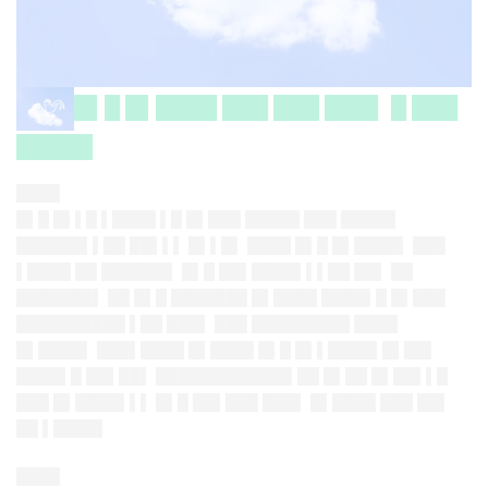
█▌█ █▌████ ███ ███ ███▌ █ ███
█████
████
█▌█ █▌▌█ ▌████ ▌█ █▌███ █████ ███ █████
██████▌▌██ ██▌▌▌ █▌▌█▌ ████ █▌█ █▌████▌ ███
▌████ ██ ██████▌ █▌█ ██▌████▌▌▌██ ██▌ ██
███████▌ ██ █▌█ ███████ █▌████ ████▌█ █▌███
██████████ ▌██ ███▌ ███ █████████ ████
█▌████▌ ███▌████ █▌████ █▌█ █▌▌████▌█▌██▌
████▌█ ██▌██▌ ████████████▌██ █▌██ █▌██▌▌█
███ █▌████▌▌▌ █▌█ ██▌███ ███▌ █▌████ ███ ██▌
██ ▌████▌
████