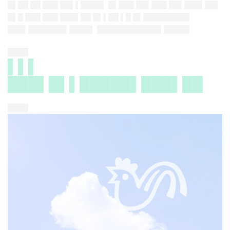
█▌██ ██ ███ ██▌▌████▌ █▌███ ██▌███ ██▌███▌██▌
█▌█ ███ ███ ███▌██ █▌▌██ ▌█ █▌█████████
███▌███████▌████▌ ████████████▌█████
████
▌▌▌
███▌█▌▌█████▌███▌██
████