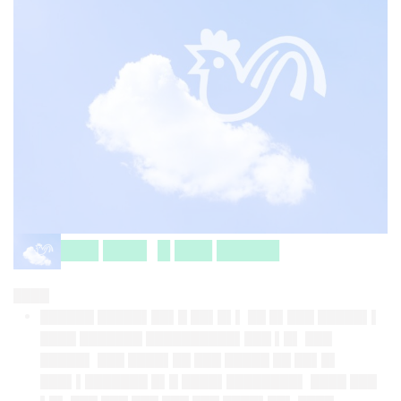
███ ███▌ █ ███ █████
████
██████ █████▌██▌█ ██▌█▌▌ ██ █▌███ █████▌▌
████ ███████ ██████████▌███ ▌█▌ ███
█████▌ ███ ████▌██ ███ █████ ██ ██▌█▌
███▌▌███████ █▌█ ████▌████████▌ ████ ███