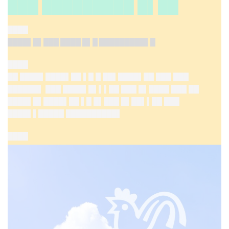
███ █████████ █▌██
████
████▌█▌███ ████ █▌█ █████████▌█
████
██ ████▌████▌██ ▌█ █ ██▌████▌██ ███ ███
██████▌ ███ ████▌█▌▌▌██ ███ █▌████ ███ ██
████▌█▌████▌██ ▌█ █▌███ █▌██▌▌██ ███
████▌▌█████ ██████████▌
████