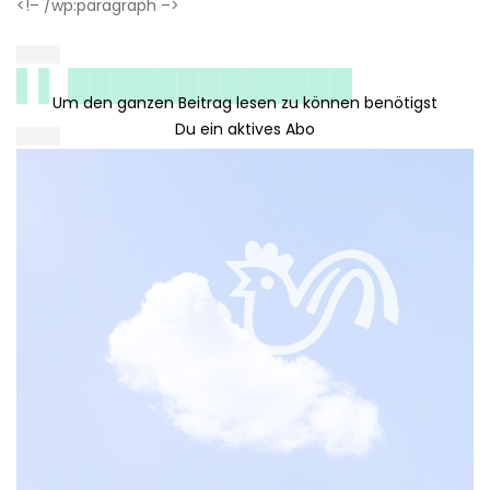
<!– /wp:paragraph –>
████
▌▌ █████████████
████