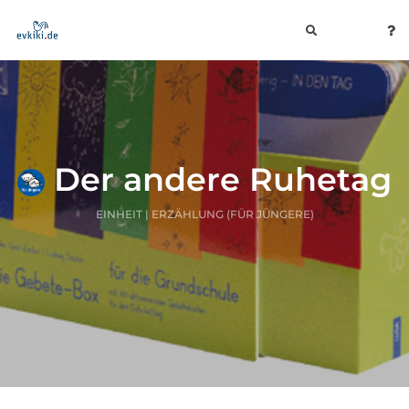
toggle
navigation
Der andere Ruhetag
EINHEIT | ERZÄHLUNG (FÜR JÜNGERE)