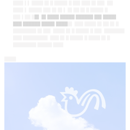
███▌▌▌ ████ █▌█ ████▌█ ██▌███ █▌██▌ ██
███▌▌ ████▌██▌█▌█▌▌ █▌██ █▌█ ████▌█
██▌▌██ █
█▌ █▌████ █████ ██████ ██▌████▌
███ ██████ ████▌████
█▌ ███ ████ █▌██ █▌█
████████ █▌██▌ ████ █▌█ ████▌█ ██▌ ███████
███ ████████▌ ███ █▌█ ████▌█ ████ █▌█
████████ █████ ███▌
████