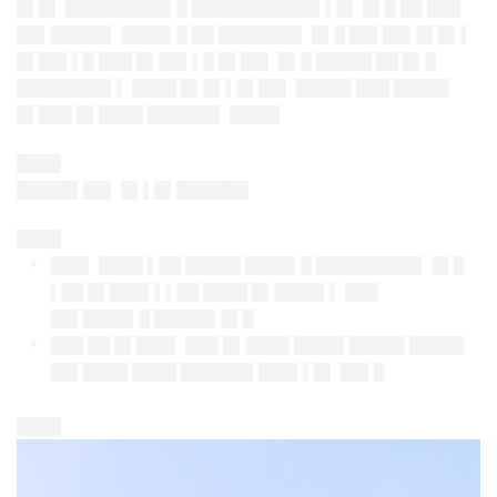
█▌█▌ █████████▌█ ███████████▌▌█▌ █▌█ ██ ███
██▌█████▌ ████▌█ ██ ███████▌ █▌█ ██▌██▌█▌█▌▌
█▌██▌▌█ ███ █▌██▌▌█ █▌██▌ █▌█ █████ ██ █▌█
████████▌▌ ████ █▌█▌▌█▌██▌ █████ ███ █████
█▌███ █▌████ ██████▌ ████▌
████
█████▌██▌ █▌▌█▌██████▌
████
███▌ ████ ▌██ █████ ████▌█ █████████▌ █▌█
▌██ █▌███▌▌▌██ ████ █▌████▌▌ ███
██▌████▌█ █████▌█▌█
███ ██ █▌███▌ ███ █▌████ ████▌█████ █████
██▌████ ████ ██████▌███▌▌█▌ ██▌█
████