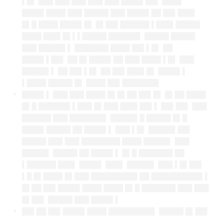
▌█▌ ███ ███ ███ ███ ███ ████▌██▌ ████
████▌████ ███ █████ ███ ████▌██ ██▌███▌
█▌█ ████ ████▌█▌ █▌██▌██████ ▌███▌█████
████ ███▌█▌▌▌█████ ██████▌ █████ █████
███ █████▌▌ ███████ ████ ██▌▌█▌ ██
████▌▌██▌ ██ █▌████▌██ ███ ████ ▌█▌ ███
█████▌▌ ██ ██▌▌█▌ ██ ██▌███▌█▌ ████▌▌
▌████ █████ █▌ ████ ██▌███████▌
████▌▌ ███ ███ ████ █▌█▌██ ██▌█▌ █▌██ ████
█▌█ ██████▌▌███ █▌███ ███▌██▌▌ ██▌██▌ ███
██████ ███ ███████▌ █████▌█ █████ █▌█
████▌█████ ██ ████▌▌ ███ ▌█▌ █████▌██▌
█████ ███ ███ ████████ ████ █████▌ ███
█████▌ █████ ██ ████▌▌ █▌█ ███████ ██
▌██████ ███▌ ████▌ ███▌ █████▌ ███ ▌█▌██▌
▌█ █▌████ █▌███ █████████▌██ ██████████▌▌
█▌██ ██▌████▌████
████
█▌█ ███████ ███ ███
█▌██▌ █████ ███ ████▌▌
██▌██ ██▌████▌████ █████████▌ █████ █▌██▌