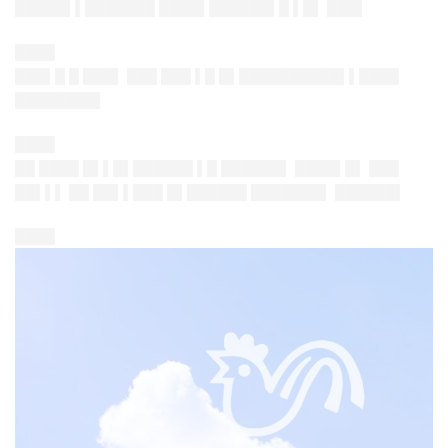
█████▌▌███████ ████▌██████▌█ ▌█▌ ███▌
████
███▌█ █ ███▌ ███ ███ ▌█ █▌██████████▌▌████
████████▌
████
██ ████ █▌▌█▌██████ ▌█ ██████▌ ████▌█▌ ███
██▌▌▌ ██ ██▌▌███ █▌██████ ███████▌ ██████▌
████