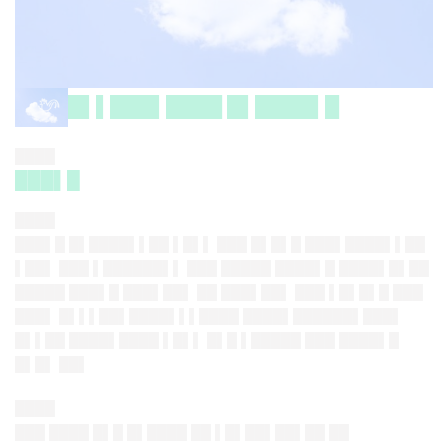
█▌▌███▌████ █▌████▌█
████
███▌█
████
███▌█ █▌████▌▌██ ▌█▌▌ ███ █▌█▌█ ███▌████▌▌██
▌██▌ ███ ▌██████▌▌ ███ █████ ████▌█ ████▌█▌██
█████ ███▌█ ███▌██▌ ██ ███▌██▌ ███ ▌█▌█▌█ ███
███▌ █▌▌▌██▌████▌▌▌████ ████▌██████▌███▌
█▌▌██ ████▌████ ▌█▌▌ █▌█ ▌█████ ███ ████▌█
█▌█▌ ██▌
████
███ ████ █▌█ █▌████ ██ ▌█▌██▌██▌██ ██