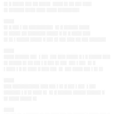
█▌█ ████▌██▌██ ████▌ ████ █▌██ ██▌███▌
█▌██████ ████ ███▌████ ████████▌
████
█▌█ ██▌▌██ █████████▌ █▌█ █████▌████
█▌████▌██ ███████ ████▌█ █▌█ ████ ███
█▌█▌▌█████ ████▌█ ██▌█▌██▌███ ██ ██▌██████▌
████
████ █████▌██▌ ▌██▌ ██▌███ ████▌█ ▌█ █████ ███
█▌█████ █▌██ ██▌▌█ ██▌█▌██▌ ██▌▌██▌ █▌█
▌███▌▌█ █▌███▌█ ███ ██▌ █▌ ██▌████ ██▌▌█▌█▌
████
███ ██████████▌███ ██▌▌█▌█ ██▌▌██▌ ▌██▌
██████▌▌█ █▌███▌█▌ █▌█ █████▌█████ █████▌█
█▌████ ████▌█▌
████