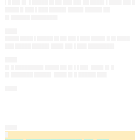
▌█ ██▌█▌ ▌█████ █▌██ ███ ██▌██ ████▌▌████ ██▌█
████▌█ ███ ▌███ █████▌█████ █████▌██
█▌██████ ████████▌
████
████▌████ ▌█████ █▌██ ██▌▌███ ████▌█ █▌████
███ █████ █████▌████ ██▌▌███ ████████▌
████
█▌█ █████████ ████▌██ █▌▌▌██▌ ████ █▌█
█▌███████ █████▌ ████ █▌█ █████▌███
████
████
█