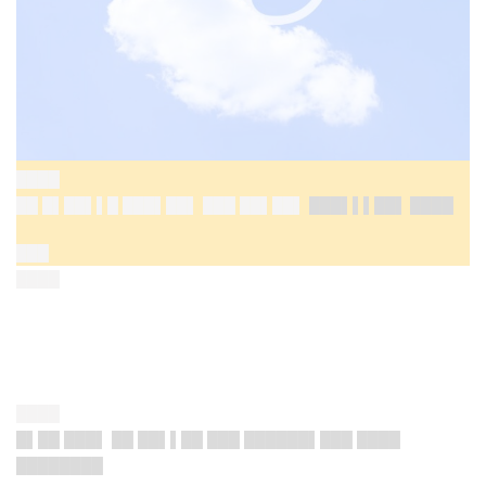
████
██ █▌██▌▌█ ███▌██▌ ███ ██▌██▌
███▌▌▌██▌ ████
███
████
████
█▌██ ███▌ ██ ██▌▌██ ███ ██████▌███ ████
████████