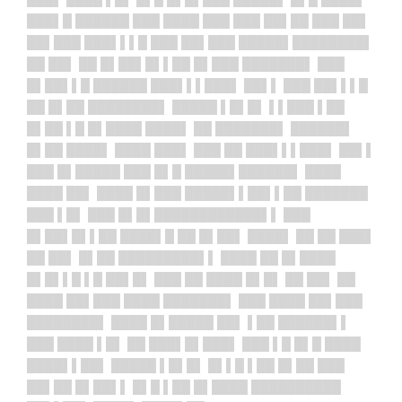
███▌█ ██████ ███ ████ ███ ███ ██▌██ ███ ██▌
██▌███ ███▌▌▌█ ███ ██▌███ █████▌████████▌
██ ██▌ ██ █▌██▌█▌▌██ █▌███ ███████▌ ███
█▌██▌▌█ ██████ ███▌▌▌███▌ ██▌▌ ███ ██▌▌▌█
██ █▌██ ████████▌ █████ ▌█▌█▌ ▌▌███ ▌██
█▌██ ▌█ █▌████ ████▌ ██ ███████▌ ██████▌
█▌██ ████▌ ████ ███▌ ███ ██ ███▌▌▌███▌ ██▌▌
███ █▌█████ ███ █▌█ █████▌██████▌ ████
████ ██▌ ████ █▌███ █████▌▌██▌▌██ ███████
███ ▌█▌ ███ █▌█▌████████████▌▌ ███
█▌██▌█▌▌██ ████▌█ ██ █▌██▌ ████▌ ██ ██ ███▌
██ ██▌ █▌██ █████████▌▌ ████ ██ █▌████
█▌█▌▌█ ▌█ ██▌█▌ ███ ██ ████ █▌█▌ ██ ██▌ ██
████ ██▌███ ████ ███████▌ ███ ████ ██▌███
████████▌ ████ █▌█████ ██▌ ▌██ ██████▌▌
███ ████ ▌█▌ ██ ███▌█▌███▌ ███ ▌█ █▌█ ████
████▌▌██▌ █████ ▌█▌█▌ █▌▌█ ▌██ █▌██ ███
██▌██ █▌██▌▌ █▌█ ▌██ █▌████ ██████████