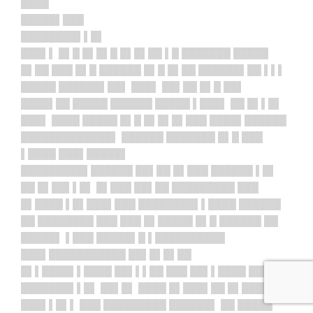
████
█████▌███
████████▌▌█▌
███▌▌ █▌█ █▌█▌█ █▌█▌██ ▌█ ███████ █████
█▌██ ███ █▌█ ██████ █▌█ █▌██ ██████▌██ ▌▌▌
█████ ██████▌██▌ ███▌ ██▌██ █▌█ ██▌
████▌██ █████ ██████ █████ ▌███▌ ██ █▌▌█▌
███▌ ████ █████ █▌█ █▌█▌█▌███ ████▌██████
█████████████▌ ██████ ███████ █▌█ ███
▌████ ███▌█████▌
█████████▌
██████ ██▌██ █▌███ ██████ ▌█▌
██ █▌██▌▌█▌ █▌███ ██▌██ █████████ ███
█▌████ ▌█▌███▌███ ████████▌▌████ ██████
██ ████████ ███ ███ █▌█████ █▌█ ██████ ██
█████▌ ▌███ █████▌█ ▌██████████
███▌███████████ ██▌█▌█▌██
█▌▌████▌▌████ ██▌▌▌██ ███ ██▌▌████ ██████
███████▌▌█▌ ██▌█▌ ████ █▌███▌██ █▌████
███▌▌█▌▌ ███ █████████ ██████▌ ██ █████