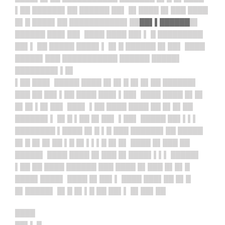
▌██ ██████▌██ ██████ ██▌ █▌████ █▌███ ████
█▌█ ████▌██ ███████████▌██
██▌▌██████
█▌
██████ ███▌██▌ ████ ████ ██▌▌ █ █████████
██▌▌ ██ █████ ████▌▌ █▌█ ██████ █▌██▌ ████
█████▌███ ███████████ ██████ █████▌
████████▌▌█▌
▌██ ███▌ █████ ████ █▌█▌█ █▌█▌██ ██████▌
███ ██ ██▌▌██ ████ ███▌▌██▌ ████ ████ █▌█▌
█▌█▌▌█▌██▌ ███▌ ▌██ ████ ████ ██ █▌█▌██
██████▌▌ █▌█ ▌██ █▌██▌ ▌██▌ █████ ██▌▌▌▌
████████ ▌████ █▌█ ▌█ ███ ██████▌██ █████
█▌█ █▌█▌██ ▌█ █▌▌▌▌█ █▌█▌ ████ █▌███ ██
█████▌ ████ ████ █▌███ █▌████▌▌▌▌ █████▌
▌██ ██ ████ ██████ ███ ████ █▌███ █▌█▌█
████▌████▌ ████ █▌██▌▌ ████ ███▌██ █▌█
█▌█████▌ █▌█ █▌▌█ ██ ██▌▌ █▌██▌██
████