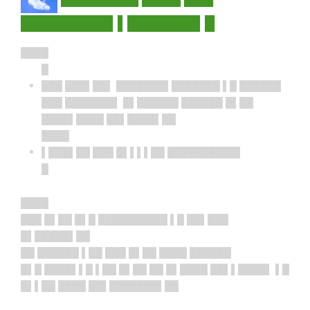
█████████▌▌███████▌█
████
█
███ ███▌██▌ ███████▌███████ ▌█ ██████
███ ███████▌ █▌██████ ██████ █▌██
████▌████ ██▌████▌██
████
▌███▌██ ███ █▌▌▌▌██ ██████████▌
█
████
███ █▌██ █▌█ ██████████ ▌█ ██▌███
█▌█████▌██
██ ██████ ▌██ ███ █▌██ ████ ██████
█▌█ ████▌▌█ ▌██ █▌██ ██ █▌████ ██▌▌████▌ ▌█
█▌▌██ ████ ██▌███████▌██