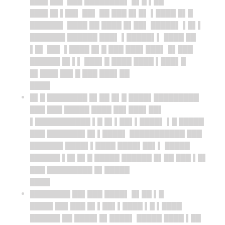
███▌██▌ ███ ████████▌ █▌█ ▌██
███▌█▌▌██▌ ██▌ ██ ███ █▌█▌ ▌████ █▌█
██████▌ ████ ██ ████ █▌██▌ █████▌ ▌█▌▌
███████ ██████ ███▌ ▌█████▌▌ ████ ██
▌█▌ ██▌ ▌████ █▌█ ███ ███▌███▌ █▌███
██████ █▌▌▌ ███▌█ ████ ████ ▌███▌█
█▌███▌██▌█ ███ ███▌██
████
█▌█ ████████ █▌██ █▌█ ████▌█████████
███ ███ █████ ████ ██▌███▌██▌
▌███████████ ▌█ █▌▌██▌▌████▌ ▌█ █████
███ ███████▌█▌▌████▌ ███████████ ███
██████▌████▌▌████ ████▌██▌▌ █████
██████ ▌█▌█▌█ █████ ██████ █▌██ ███ ▌█▌
███ █████████ █▌█████
████
████████ ██▌███ ████▌ █▌██ ▌█
████▌██▌███ █▌▌██▌▌████ ▌█ ▌████
██████ ██ ████▌█▌████▌ █████ ████ ▌██