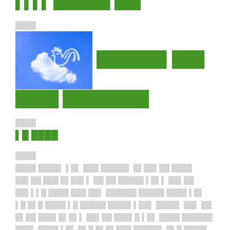
▌▌▌▌ ██████▌███
████
██████▌███
████ ████████
████
▌█ ████
████
████ ████▌ ▌█▌ ███ █████▌ █▌██▌██ ████
██▌██ ███ █▌██▌▌ ██ ██ █████ ▌█▌▌ ██▌██
██▌▌▌█ ████ ███ ██▌ ██████ █████ ████ ▌█▌
▌█ █▌█ ████ ▌█ █████ ████▌▌██▌ ████▌ ██▌ ██
█▌██ ███▌█▌█▌▌ ██▌██ ███▌█ ▌█▌ ████ ██████
███▌ ████ ▌█▌ █▌█ █▌█▌███ █████▌ █▌█ ████▌