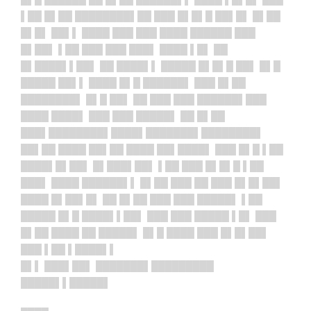
▌██ █▌██ ████████▌██ ███ █▌█▌█ ██▌█▌ █▌██
█▌█▌ ██▌▌ ████ ███ ███ ████ ██████ ███
█▌██▌ ▌██ ███ ███ ███▌ ████ ▌█▌ ██
█▌████▌▌██▌ ██ ████▌▌ █████ █▌█▌█ ██▌ █▌█
█████ ██▌▌ ████ █▌█ ██████▌ ███ █▌██
████████▌ █▌█ ██▌ ██ ███ ███ ██████▌███
████ ████▌ ███ ███ █████▌ ██ █▌██
███▌████████▌██
██▌██
█████▌████████▌
██▌██ ████ ██▌██ ████ ██▌████▌ ███ █▌█ ▌██
████▌█▌██▌ █▌███▌██▌ ▌██ ███ █▌█▌█ ▌██
███▌ ████ ██████▌▌ █▌██ ███ ██ ███ █▌█▌██▌
████ █▌██▌█▌ ██ █▌██ ███ ███ █████▌ ▌██
█████ █▌█ ████▌▌██▌ ███ ███ █████ ▌█▌ ███
█▌██ ████ ██ █████▌ █▌█ ████ ███ █▌█▌██▌
███ ▌██ ▌████▌▌
█▌▌ ███▌██▌ ███████▌█████████
█████▌▌█████▌