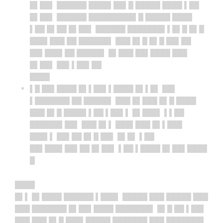
█▌██▌ ██████ ████▌██▌█ █████ ████ ▌██
█▌██▌ ██████ █████████▌█ █████ ████
▌██ █▌██ █▌██▌ ██████ ███████▌▌█▌█ █▌█
███▌███ ██ ██████▌ ███ █▌█ █▌█ ██▌██
██▌███▌██ █████▌ █▌███ ██▌████ ███
█▌██▌ ██▌▌██▌██
████
▌█ ██▌████ █▌▌██▌▌████ █▌▌█▌ ██▌
▌███████ ██ █████▌ ███ █▌███ █▌█ ████
███ █▌█ ████▌▌██ ▌██▌▌ █▌███▌ ▌▌██
██████▌██▌ ███ █▌▌ ███▌███ █▌▌███
███▌▌ ██▌██ █▌█ ██▌ █▌█▌ ▌██
██▌███▌██▌██ █▌██▌ ▌██ ▌████ █▌██▌████
█
████
█▌▌ █▌████ ██████ ▌███▌ █████ ███ █████ ███
███ ███████ █▌██▌████ ███████▌ █▌█ ██ ▌██▌
███ ███ █▌█ ███▌█████ ███████ ███ ███████▌