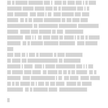
█▌█ █████ ██████ ██▌▌ ███ █▌███ ██▌▌█ ███
██████ ████▌████ ███ █▌█ ██████ ██▌▌█
██▌█████▌ ██▌███ ▌█▌ ███ █████ ██▌███
████▌ █▌█ █▌████ ███████ █▌██ ███ ███
██████████▌█▌████████ ███████▌████████▌
████▌ ████ ███ █████ █▌██▌ ███████▌
██████▌ ██▌▌▌ █▌███ ███ █▌████ ▌█ █▌█ ████▌
█████▌ █▌█ █████ ██████ ██████▌ ███ █████
██▌
██▌██▌█▌▌
██▌█ █████▌█ ███ ███████
█▌███▌██ ████████████▌█▌███████
█████▌▌███▌ ███ ▌████ ████████ ██▌▌▌██
█▌████▌███ ███▌ █▌████ █▌█▌█ █▌████▌ █▌█
█████▌ ███ ██████████ ▌█▌ ██ ███▌ ███▌████
█▌█ █▌████ █▌▌██▌█▌██ ███▌ ████ █▌████
██████▌ █▌█ ██████ ███▌ ███████████▌
█