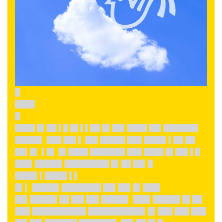
█
████
█
████ █▌██ ▌█ █▌▌▌██ █▌██▌████ ██▌███████
█████▌ ███ ██▌▌ ██▌█████ ███ ████▌▌██ ██
██▌█▌ ▌█▌ █▌████ ███████ ███ ████ █▌██▌▌█
███▌█████▌█████████ █▌██ ██▌█
████▌▌████▌▌▌
█▌▌ █████▌████████ ██▌██▌█▌███▌
██▌█████▌██ ██▌██▌█████▌ ███▌█████▌█▌██
███ ███████████ ███████████▌█▌███ ███ ███