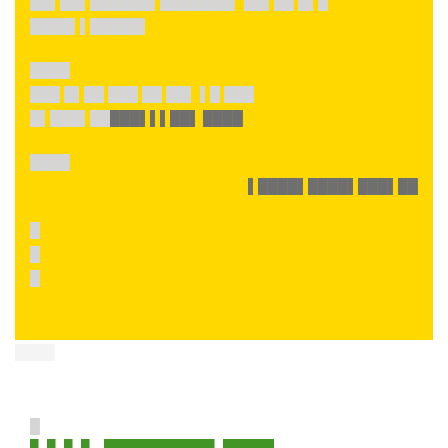
██▌██▌██████▌███████▌ ██▌██ █▌█
████▌▌█████▌
████
███ █▌██ ███ ██ ██▌ ▌█ ███
█▌███▌██
███▌▌▌██▌ ████
████
▌████▌████▌███▌██
█
█
█
████
█