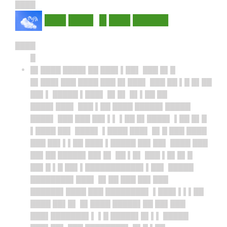
████
███ ███▌ █ ███ █████
████
█
█▌████ ████▌██ ███▌▌██▌ ███ █▌█
█▌███▌███ ████ ███ █▌███▌ ███ ██ ▌█ █▌██
██▌▌ █████ ▌███▌ █▌█▌ █▌▌██ ██
████▌███▌ ███ ▌██ ████ █████▌█████
████▌ ███ ███ ██▌▌▌ ▌██ █▌████▌ ▌██ █▌█
▌████ ██▌ ████▌ ▌████ ███▌ █▌█ ███ ████
███ ██▌▌▌██ ███▌▌█████ ██▌██▌ ████ ███
██▌██ █████▌██▌█▌ ██ ▌█▌ ███ ▌█▌█▌█
██▌█ ▌█ ██▌▌███████████▌▌██▌ █████
████████▌███▌ █▌██ ███ ██▌███
██████▌████ ███ ████████▌ ▌███▌▌▌▌██
████ ██▌█▌ █▌████ █████▌██ ██▌███
███▌███████▌▌ ▌█ █████▌█▌▌▌ █████