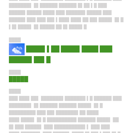
███████▌ █▌██████ ██████ █▌██ ▌█ ███
█████▌█████ ████ ███ ██████▌█████ ███
█████▌███ ███ ██▌▌███▌███▌██ ██▌████▌
█▌█
▌█▌████▌ █▌█████ ██ █▌████▌█
████
████▌▌██ ████▌████ ███
█████▌██▌█
████
█████
████
███ ███▌██▌ ███████▌███████ ▌█ ██████ ███
███████▌ █▌██████ ██████ ████▌ █▌█
█████████ ███ ██▌███████▌██ ████
███▌████▌ █▌█ ██████████ ██████ ████▌ ██
█▌███ █████▌ ███ ██████████▌▌ ███ ███