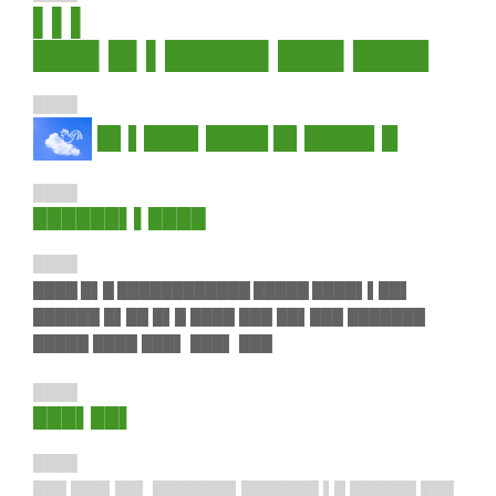
▌▌▌
███▌█▌▌█████▌███▌████
████
█▌▌███▌████ █▌████▌█
████
██████▌▌████
████
████ █▌█ ████████████ █████ ████▌▌██▌
██████ █▌██ █▌█ ████ ███ ██▌███ ███████
█████ ████ ███▌ ███▌ ███
████
███▌██▌
████
███ ███▌██▌ ███████▌███████ ▌█ ██████ ███