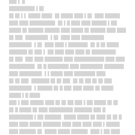
██▌▌ █
████████▌▌█▌
█▌█▌▌▌ ████ ███▌ █▌████ ███ ▌█▌ ███ █████
███ ███ ████████▌ █▌▌█ ███ ███ █████ ▌██
████ █▌█████ █████ ███ ████ █▌█████ ███ ███
█▌██▌ ███████▌ ▌█▌ ███ ███ ███████▌
███████▌ ▌█▌ ███ ███ ▌██████▌ █▌█ █▌████
██████ █▌██▌▌ ██ ███ ███ ███ █▌████████
█▌██▌ ██▌███ ██████ ███ ██████████ ███ ███
████████▌ █▌█ ███████ ███ ███████▌██████▌
███ ███████▌ ▌▌████ ███ ███████ ███
█▌█▌██▌ ██████ █▌█▌██▌ █▌█▌██ █▌█▌██▌
███████▌ ▌█████ █▌█ ██▌███ ███▌█▌████
████ ▌█ ███▌
██▌▌██▌
████▌███ █▌█▌██ ██▌▌██ ████ █▌█▌
█▌█ ████ █▌███ ████████ ██████ ██▌█
████████ ▌██ █████▌ ████ ████ █▌███ █▌█▌█
███ ███ ████ ██████ ███ ███ ███ ███ ▌████▌
███ █████▌█▌ ████ ████ █████▌ ███ ▌██ ███