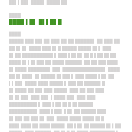
██▌▌██▌ ████▌ ████▌██
████
████ ▌█▌ █▌▌█▌█
████
█████ ███ ██▌██ ███ ██ ██ ██████▌ ██ ███ ██
██ █▌█▌ ████ ███ █▌█ █████ ████▌█▌▌ ███
█▌██ ██████████▌▌ ███ ▌█▌█▌ █▌█ ▌██ █▌██
████ █▌▌█▌██▌██ ████ █████▌ ██ ██ ██▌███▌
█▌████ ███████▌ ██▌ ██████████████▌ ████
██ █▌███▌ █▌█████ █▌██▌▌ ███ ████ ▌█▌ ██
▌▌██▌ ████ ███▌████▌▌ ██▌██ █████▌█
█▌████ ██ ██▌███ ████▌ ███ ██ ██▌███
█▌█▌██▌ ███ ██▌ ▌████ ██▌ ███ ███
█████████▌▌ ███ ▌██ █▌█ █▌█████
█████████▌ ███▌▌██▌ ▌█▌ ██ █████ ███
█▌██▌██ ██▌█▌ ██▌ ████ ████ ████ █▌█
███▌███▌██ ███▌████▌ ██ ▌█▌ █▌█████ █▌▌██