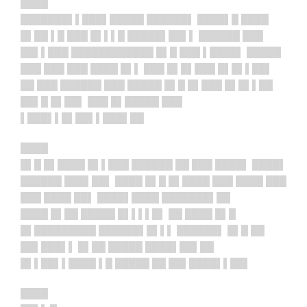
████
███████▌▌███▌
██
███ ██████▌ ████▌█ ████
█▌██ ▌█ ███ █▌▌▌█ █████▌██▌▌ ██████ ███
██▌▌███ ████████████ █▌█ ███ ▌████▌ █████
███ ███ ███ ████ █▌▌ ███ █▌█▌███ █▌█▌▌██▌
██ ███ ██████ ███ █████ █▌█ █▌███ █▌█▌▌██
██▌█ █▌██▌ ███ █▌█████ ███
▌███▌▌█▌██▌▌███▌██
████
█▌█ █▌████ █▌▌███ ██████ ██ ███ ████▌ ████▌
██████ ███▌██▌ ████ █▌█ █▌████ ███ ████ ███
███ ████ ██▌ ████▌████ ███████▌██
████ █▌██ █████ █▌▌▌▌█▌ ██ ████ █▌█
█▌█████████ ██████▌█▌▌▌ ██████▌ █▌█ ██
██▌███▌▌ █▌██ █████ ████▌██▌██
█▌▌██▌▌████ ▌█ █████ ██ ██▌████▌▌██▌
████