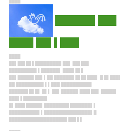
████
██████▌███
████ ██▌▌███
████
██▌██▌█▌▌
██
███████ ██▌ ██▌██▌
█████████▌▌██████▌ ████ █▌▌
██▌█████▌██▌▌██ ███████ █▌█▌███▌ █ █▌███▌
██ █████████▌▌▌███ ██████████▌
██████▌█▌█▌ █▌▌ ██▌██████ ███▌██▌ █████
███▌▌████████
█▌███▌█████▌████████▌███████▌▌
██████████▌▌████████████████▌█
████████████████████ ██▌▌▌