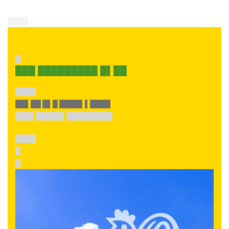
████
█
███ █████████ █▌██
████
██▌██ █▌█ ████▌▌████
███▌█████▌█████████
████
█
█