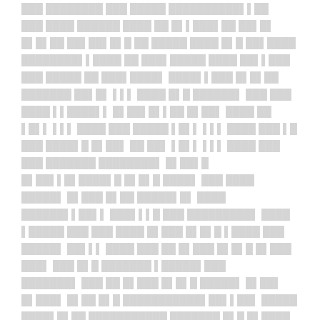
███ ████████ ███ █████ ██████████▌▌██
███ ████ ██████ ████ ██ █▌▌███▌██ ██▌█▌
█▌█▌██ ██▌██▌█▌█ ██ █████ ████ █▌█ ██▌████
████████▌▌████ ██ ███▌█████ ████ ██▌▌███
███ █████ ██ ███▌████▌ ████▌▌███ █▌█▌██
███████ ██▌█▌ ▌▌▌ ████ █▌█ ██████▌ ███ ███
████ ▌▌████▌▌ █▌██▌█▌▌██ █▌██▌ ████ ██
▌█▌▌ ▌▌▌ ████ ███ █████ ▌█▌▌ ▌▌▌ ████ ███ ▌█
███ ████▌█ █▌██▌ ██ ██▌ ▌█▌▌ ▌▌▌ ████ ███
███ ███████ ████████▌ █▌██▌█
█▌██▌▌█
▌████▌█ █▌█▌█ ████▌ ███ ████
█████▌ █▌███ █▌██ █████▌█▌ ████
██████▌▌██▌▌ ███▌▌▌█ ███ █████████▌ ████
▌█████ ███ ███ ████ █▌███ █▌█▌█ ▌████ ███
█████▌ ██▌▌▌ ████ ███ ██ █▌███ █▌█▌█ █▌███
███▌ ███ █▌█ ███████ ▌█████▌███
███████▌ ███ ██ █▌███ █▌█▌█ █████▌ █▌██▌
█▌███▌ █▌██ █▌█ ███████████▌██▌▌██▌ █████
████▌█▌██ ███████████ ███████ █▌█ █▌████