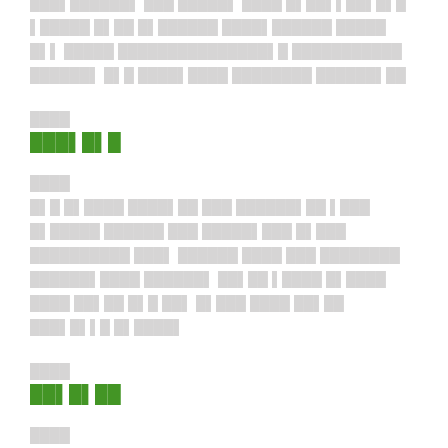
███▌██████▌ ███ █████▌ ████ █▌██▌▌██▌█▌█
▌█████ █▌██ █▌██████ ████▌██████ █████
█▌▌ █████ ██████
██
███████▌█ ███████████
██████▌ █▌█ ████▌████ ████████ ██████▌██
████
███▌█▌█
████
█▌█ █▌████ ████▌██ ███ ██████▌██ ▌███
█▌█████ ██████ ███ █████▌███ █▌███
██████████ ███▌ ██████ ████ ███ ████████
██████▌████ ██████▌ ██▌██ ▌████ █▌████
████ ██▌██ █▌█ ██▌ █▌███ ████ ██▌██
███▌█▌▌█ █▌████▌
████
██▌█▌██
████