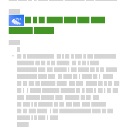
████
█▌█ █▌████ ███ ███ ███▌
██████ █████
████
█
█▌█ █████████▌ █▌▌█▌█ ██▌█ ██ ███████▌
██████ █▌█▌█ █▌████▌ █▌█ █▌▌███
███████ ██▌██ ████▌▌██ ████ █▌█ █▌████
███████ ███ ██▌ █▌███ █▌▌███▌█▌▌ ███▌
█▌█▌██ █▌█████ ███▌ ██ ██▌ ████ █▌█ █▌██
█▌▌ ▌████ ██████ █████ █▌█ ██▌▌ █▌▌█▌██
██▌█████ ████▌██▌ █████ █▌█▌ ██
█▌██▌▌█ █████ █▌█▌ ██ ██▌███ █████
█▌█▌██▌███▌ ▌██ ███████████ ███ █▌██
████▌▌█ ██▌▌███
████