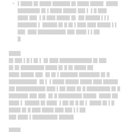
▌████ █▌████ ██████ █▌████ ████▌ ████
███████▌█▌▌████ ████▌██▌▌ ▌█ ███
███▌██▌ ▌█ ███ ████▌█▌ ██ █████ ▌▌▌
██████▌▌ █████ █▌█ █▌▌███ ███ ████▌▌▌
██▌ ███ █████████▌██▌███▌▌▌██
█
████
█▌██▌▌█ ▌█▌▌ █▌███ ███████████ █▌██▌
█▌█▌████████ ████ █▌█ █▌████ ██
███▌████▌██▌ █▌█▌▌██████ ███████ █▌█
█████████▌ █▌▌ ▌████ ████▌████ ███ █████
██ ██████████ ███ ▌██ ███ █▌█ ████████ █▌█
██████▌██▌██▌ █▌█ ████████ ████▌ ████ ██
███▌▌ █████ █▌███▌ ▌██ █▌█ █▌▌ ████ █▌▌█
████ █▌█ ███ ████ ███ ██▌▌▌██
██▌███▌▌████████▌█████
████