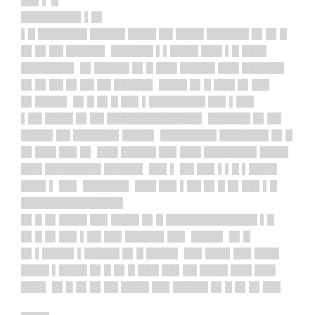
██▌▌ █
████████▌▌█▌
▌█ ███████ █████ ████ ██ ████ ██████ █▌█▌█
█▌█▌██ █████▌ ██████ ▌▌████ ███ ▌█ ███▌
███████▌ █▌█████ █▌█ ███ █████ ███ ██████
█▌█▌██ █▌██ ██ █████▌ ████ █▌█ ███ █▌██▌
█▌████▌ █▌█ █▌█ ██▌▌████████ ██▌▌██▌
▌██ ████ █▌██ █████████████▌ ██████ █▌██
████▌██ ██████▌████▌ ████████ ███████ █▌█
█▌███ ██▌█▌ ███ █████ ██▌███ ███████▌████
███ ████████ █████▌ ██▌▌ ██ ██▌▌▌█ ▌████
███▌▌ ██▌ ██████▌ ███ ██▌▌██ █▌█ █▌██▌▌█
██████████████▌
█▌█ █▌████ ██▌████ █▌█ █████████████ ▌█
█▌█ █▌██▌▌██ ██▌█████▌██▌ ████▌ █▌█
█▌▌████▌▌█████ █▌█ ████▌ ██▌███▌██▌███▌
████ ▌████ █▌█ █▌█ ███ ██▌██ ████ ███ ███
███▌ █▌█ █▌█▌██ ████ ██▌█████ █▌█ █▌█▌██▌