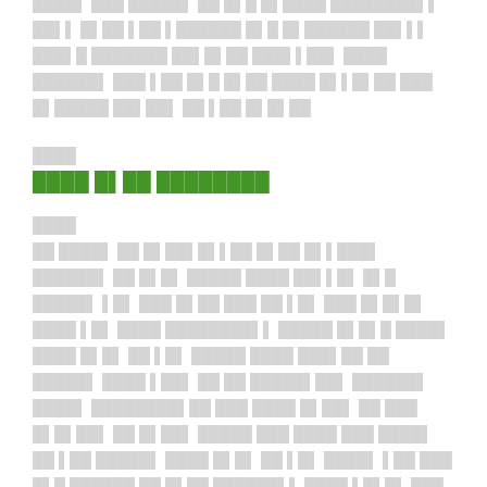
████▌ ███ █████▌ ██ █▌█ █▌████ ████████▌▌
██▌▌ █▌██ ▌██ ▌██████ █▌█ █▌██████ ██▌▌▌
███▌█ ███████ ██▌█▌██ ███▌▌██▌ ████
██████▌ ███ ▌██ █▌█ █▌██ ████ █▌▌█▌██ ███
█▌█████ ██▌██▌ ██ ▌██ █▌█▌██
████
████ █▌██ ████████
████
██ ████▌ ██ █▌██▌█▌▌██ █▌██ █▌▌███▌
██████▌ ██ █▌█▌ █████ ████ ██▌▌█▌ █▌█
█████▌ ▌█▌ ███ █▌██ ███ ██ ▌█▌ ███ █▌█▌█▌
████ ▌█▌ ████ ████████▌▌ █████ █▌█▌█ ████▌
████ █▌█▌ ██ ▌█▌ █████ ████ ███▌██ ██
█████▌ ████ ▌██▌ ██ ██ █████▌██▌ ██████▌
████▌ ████████▌██ ███ ████ █▌██▌ ██ ███
█▌█▌██▌ ██ █▌██▌ █████ ███ ████ ███ ████▌
██ ▌██ █████▌ ████ █▌█▌ ██ ▌█▌ ████▌ ▌██ ███
█▌█ ██████ ██ █▌██ ██████▌▌ ████ ▌█▌█▌ ███