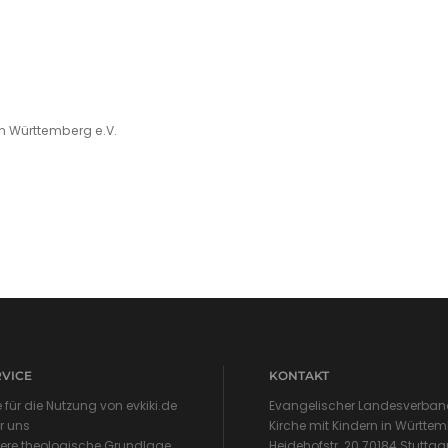
in Württemberg e.V.
RVICE
KONTAKT
e für die Nutzung von evkiki.de
Evangelischer Landesverband
r uns
Kirche mit Kindern in Württem
ere theologische Grundlage
Heidehofstr. 20 70184 Stuttga