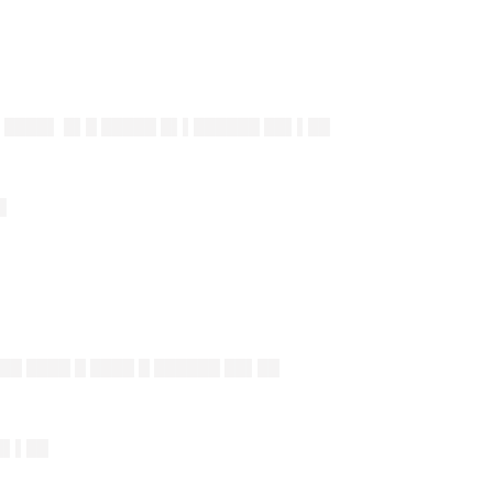
▌████▌ █▌█ █████ █▌▌██████ ██▌▌██
█
██ ████ █ ████ █ ██████ ██▌██
█▌▌██