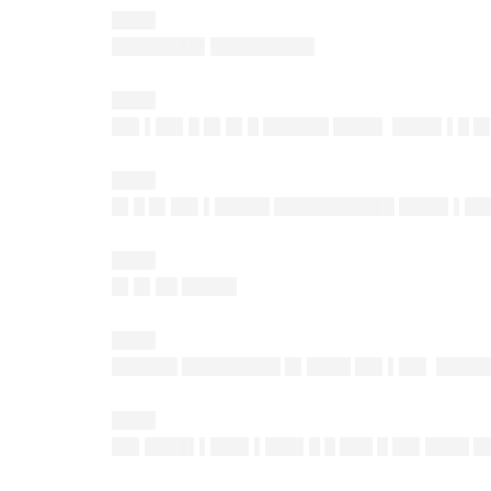
████
████████▌█████████▌
████
██▌▌██▌█ █▌█▌█ ██████ ████▌ ███
█▌▌█ █
████
█▌█ █▌██▌▌█████ ███████████ █
███▌▌██
████
█▌█▌██ █████
████
██████ ███████
██ █▌████ ██▌▌██▌ █████
████
██▌████▌▌███▌▌███▌█ █ ███ █ ██▌████ █