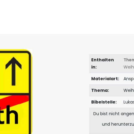
Enthalten
The
in:
Weih
Materialart:
Ansp
Thema:
Weih
Bibelstelle:
Luka
Du bist nicht ange
und herunterz