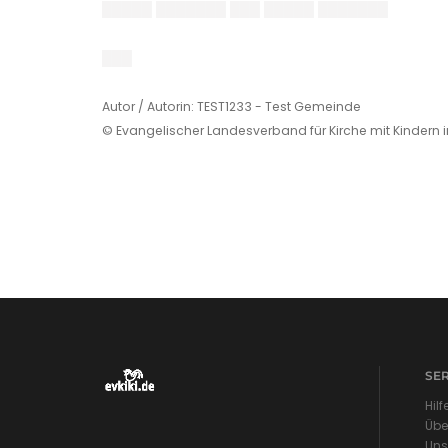
█████ ███████ ███ █████ ███████
███
Autor / Autorin: TEST1233 - Test Gemeinde
© Evangelischer Landesverband für Kirche mit Kindern 
SE
Hilf
Übe
Uns