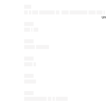
███
█▌█ ██▌██████▌█▌ ███ ███████▌███ ██▌
████
██▌▌██
████
████▌█████▌
████
███▌█
████
█████
████
█████████▌█▌█ █████