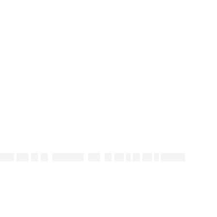
███▌██▌█▌█▌ ██████▌ ██▌ █▌██ █ █▌██ █ █████