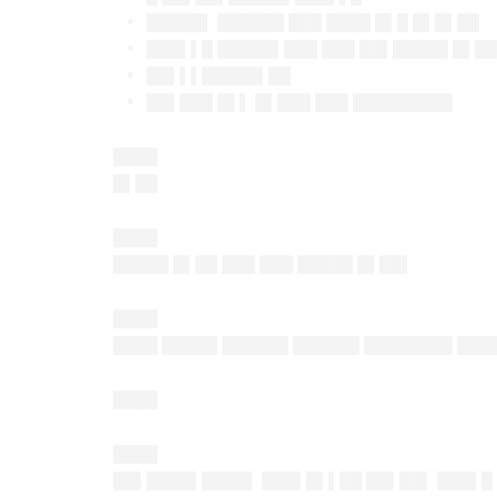
█████▌ ██████ ███ ████ █▌█ █▌█▌██
███▌▌█ █████▌███ ███ ██▌█████ █▌█
██▌▌▌█████▌██
██▌███ █▌▌ █▌███ ███ █████████
████
█▌██
████
█████ █▌██ ███ ███ █████ █▌██▌
████
████ █████ ██████ ██████ ████████ ███
████
████
██▌████▌████▌ ███▌█▌▌██ ██▌██▌ ███▌█