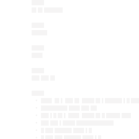
████
█▌█▌██████
████
█████
████
███▌
████
██▌██▌█▌
████
███▌ █▌▌ ██▌█▌ ████ █▌▌█████▌▌█ ██
████████▌███▌██▌██
██▌▌█ █▌▌ ███▌ ████ █▌█ ████▌███
██▌██▌▌████ ████████████
█ ██▌█████▌███▌▌█
█ ██▌██▌█████▌███▌▌█