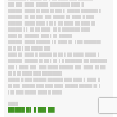
██▌██▌ ███▌ ████▌ ███████▌███▌█
█████
▌ ████ █▌███ █▌██▌▌ █████ ██████▌▌
█████▌ █▌██ ██▌ ██▌████▌█▌ ███▌█ ███
█████▌ ████ ███▌▌█▌▌ ██ ███▌██ ███▌█▌
█████▌▌▌ █▌██ ███▌ █▌█ ███████ ███▌
███▌█
▌ █████▌ ███ ▌█▌ █████
█████
▌ ████ █████▌▌▌ ███▌█▌ ▌██ ██████▌
█▌█ █▌▌██ ████▌██▌
███▌█
▌ ███▌█ █████ █▌██ ▌██ ████ ████▌▌
█████▌
█████ █▌██ ▌█▌ ▌█ ██████▌██ ██████▌
██▌▌ ███▌██▌ ███ ████ █████▌██▌ ███▌ █▌██
█▌█ █▌████ ███ ███████▌
████▌█ ███ █████ ██████ ███ ███▌▌ ███▌█
█▌██▌ █████ ███ ███ ███▌ █████ █████ █▌▌
▌█▌███ ████▌███▌█ ████
████
█████ █▌ ▌██▌██