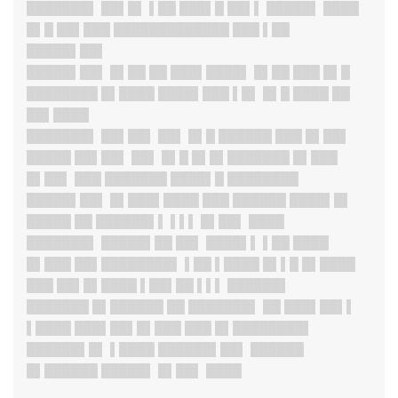
███████
▌ ██▌█▌ ▌██ ███▌█ ██▌▌ █████▌ ████
█▌█ ██▌███ █████████████ ███ ▌██
█████▌██▌
█████▌██
▌ █▌██ ██ ███▌████▌ █▌██ ███ █▌█
████████ █▌████ ████▌███ ▌█▌ █▌█ ████ ██
██▌████
███████
▌ ██▌██▌ ██▌ █▌█ ██████ ███ █▌██▌
█████ ██▌██▌ ██▌ █▌█ █▌█▌███████ █▌███
█▌██▌ ███ ███████ ████▌█ ████████
█████▌██
▌ █▌███▌████ ███ ██████ ████▌█▌
█████ ██ ██████▌▌ ▌▌▌ █▌██▌ ████
███████
▌ █████▌██ ██▌ ████▌▌ ▌██ ████
█▌███ ██▌████████▌ ▌██ ▌████ █▌▌█ █▌████
███ ██▌█▌████ ▌██▌██ ▌▌▌ ██████▌
███████ █▌██████ ██ ███████▌ ██ ███▌██▌▌
▌████ ███▌██▌█▌███ ███ █▌████████▌
██████▌█▌ ▌████ ██████▌██▌ ██████
█▌██████ █████▌ █▌██▌ ████