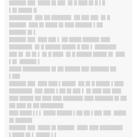
█████▌██
▌ ████ █▌██▌ █▌█ ███ █▌█ ▌█
▌█▌████▌█
███████
▌ ██▌██ ██████▌ ██ ██▌██▌ █▌█
█████▌ ███ █▌████ █▌███ █████▌▌██
█████▌█▌▌
█████▌██
▌ ███ ██▌▌ ██ ████ █████▌███
███████
▌ █▌█ █████ ████▌█ ██▌▌ ███████
██▌█▌ █▌█▌▌ █▌█ ███▌ █▌█ █████ ████▌█▌ ███
▌█▌ █████▌▌
████ █████████ █▌██ █████ ██▌██████ ██
▌██▌
█████▌██
▌ ███ ███ ▌████▌ ██ █▌█ ████▌▌███
███████
▌ ██▌███▌▌██ █▌██▌▌ █▌███ ██▌███
███ ████▌██ ███ ███ ██████▌███ ██████ █▌██
██ ███ █▌██ ███████▌
███ ████ ▌▌▌ ████ █████ ▌██ ██ ▌██▌██▌ ████
█▌█████▌
█████▌██
▌ ████ █▌█████▌ ███▌███ ███████▌
▌████ █▌▌ ████▌▌▌