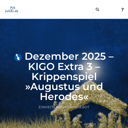
toggle
navigation
Dezember 2025 –
KIGO Extra 3 –
Krippenspiel
»Augustus und
Herodes«
EINHEIT | KREATIVANGEBOT