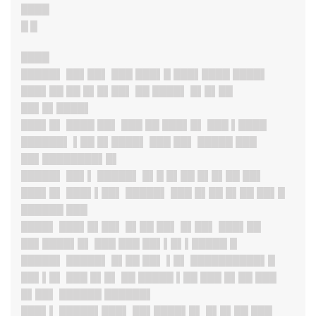
████
█ █
████
█████
▌ ██▌██▌ ███ ███▌█ ███▌████ ████▌
███▌██ ██ █▌█▌██▌ ██ ████▌ █▌█▌██
██▌█▌████▌
███▌█
▌ ████ ██▌ ███ ██ ███▌█▌ ███ ▌████
██████▌ ▌██ █▌████▌ ███ ██▌ █████ ███
██▌████████▌█▌
█████
▌ ██▌▌ █████▌ █▌█ █▌██ █▌█▌██ ██▌
███▌█
▌ ███▌▌██▌ █████▌ ███ █▌██ █▌██ ██▌█
██████ ███
████▌ ███▌█▌██▌ █▌██ ██▌ █▌██▌ ███▌██
██▌████▌█▌ ███ ███ ██▌▌█▌▌█████ █
█████▌
█████▌ █▌██ ██▌ ▌█▌ ██████████▌█
██▌▌█▌ ███ █▌█▌ ██ █████ ▌██ ███ █▌██ ███
█▌██▌ ██████ ██████▌
███▌▌
█████▌███▌ ██▌████▌█▌ █▌█▌██ ███