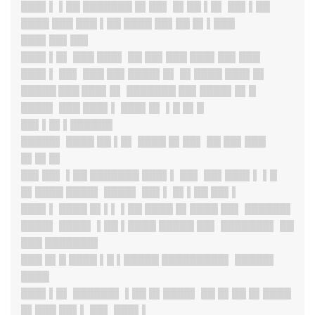
███▌
▌ ▌██ ███████ █▌██▌ █▌██ ▌█▌ ██▌▌██
████ ███ ███ ▌██ ████ ██▌██ █▌▌███
███▌██▌██▌
███▌▌█
▌ ███ ███▌ ██ ██▌███ ███▌██▌███
███▌
▌ ██▌ ███ ██▌████▌█▌ █▌████ ███▌█▌
█████ ███ ███▌█
▌ ███████ ██▌████▌█▌█
████▌ ███ ███▌▌ ███▌█▌ ▌█ █▌█
██▌▌█▌▌██████
█████
▌ ████ ██ ▌█▌ ████ █▌██▌ ██ ██▌███
█▌█▌█▌
██▌██▌ ▌██ ███████ ███▌▌ ██▌ ██▌███▌▌ ▌█
█▌████ ████▌ ████▌ ██▌▌ █▌▌██ ██▌▌
███▌
▌ ████ █▌▌▌ ▌██ ████ █▌████ ██▌ ██████▌
████▌ ████▌ ▌██ ▌████ █████ ██▌ ███████▌ ██
███ ███████▌
███ █▌█ ████ ▌█ ▌█████ █████████▌ █████▌
████
███▌▌█
▌ ██████▌ ▌██ █▌████▌ ██ █▌██ █▌████
█▌███ ██▌▌ ██▌ ███▌▌