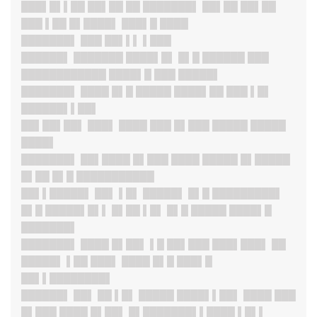
███▌█▌▌██ ██▌██ ██ ███████▌ ██▌██ ██▌██
███ ▌██ █▌████▌ ███▌█ ████
███████
▌ ███ ██▌▌▌ ▌███
██████
▌ ███████ ████▌█▌ █▌█ ██████ ███
████████████ ████▌█ ███ █████▌
███████
▌ ████ █▌█ █████ ████▌██ ███ ▌█▌
██████▌▌██▌
██▌██▌██
▌ ███▌ ████ ███ █▌███ █████ █████
████▌
███████
▌ ██▌████ █▌███ ████ █████ █▌█████
█▌██ █▌█ ███████████
██▌▌█████
▌ ██▌ ▌█▌ █████▌ █▌█ █████████▌
█▌█ █████▌█▌▌ █▌██ ▌█▌ █▌█ █████ ████▌█
███████▌
███████
▌ ████ █▌██▌ ▌█ ██▌███ ███▌███▌ ██
█████▌ ▌██ ███▌ ████ █▌█ ███▌█
██▌▌████████▌
██████
▌ ██▌ ██ ▌█▌ █████ ████▌▌██▌ ████ ███
█▌███ ████ █▌██▌ █▌███████▌▌████ ▌█▌▌