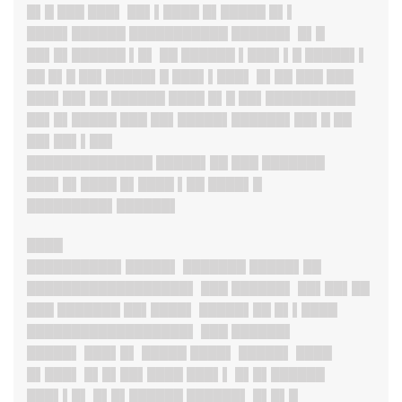
█▌█ ███ ███▌ ██▌▌████ █▌█████ █▌▌
████▌██████ ███████████ ██████▌ █▌█
██▌█▌██████ ▌█▌ ██ ██████ ▌███▌▌█ █████▌▌
██ █▌█ ██▌█████▌█ ███▌▌███▌ █▌██ ███ ███
███▌██▌██ ██████ ████ █▌█ ██▌██████████
██▌█▌█████ ███ ██▌█████▌██████▌██▌█ ██
██▌██▌▌██▌
██████████████ █████▌██ ███ ███████
███▌█▌████ █▌████ ▌██ ████▌█
█████████▌██████▌
████
██████████▌█████
▌ ███████ █████▌██
██████████████████▌ ███ ██████▌ ██▌██▌██
███ ███████ ██▌████▌ █████▌██ █▌▌████
██████████████████▌ ███ ██████▌
█████▌ ███▌█▌ █████ ████▌ █████▌ ████
█▌███▌ █▌█▌██▌████ ███▌▌ █▌█▌██████
███▌▌█▌ █▌█▌██████ ██████▌ █▌█▌█