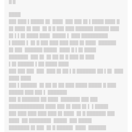
█ █
████
██▌███ ▌████▌█▌ ███▌ ██▌██▌█▌▌████ ███▌█
█▌███▌█▌██▌ █▌█ █ ██▌███ ██████ █████ ███
█▌▌▌█▌████ ███▌ ████▌▌ ███ █████████
▌████▌▌ █▌█ ██▌███ ███ ███ █▌███▌ ██████
█▌██▌ ██████ ████▌ ███▌█ ▌█▌████
██████
▌ ██▌█▌ █▌██ █▌█ ███ █▌███
▌█▌█████▌▌██ ████ ███▌
██▌██▌██
▌ ██▌ ███ █▌██ ▌█ ██████▌██ ▌█▌ ███
███▌███▌
██▌▌█████
▌ █▌██ █▌██ ███ ████ ████▌█ ███
█████ ███ ██▌▌ ██████▌
██▌█ ██████ ██ ███▌ ██████▌██▌██▌
████████████ ███▌██▌█▌███ █▌▌ ▌████▌
██▌███ ███ ███ ███ █▌███▌ █▌█ ██████▌██▌
███▌ ██ ███████▌ ████▌ ██▌████▌
███████ █▌██▌ █▌█ █████▌ ███▌ ██████