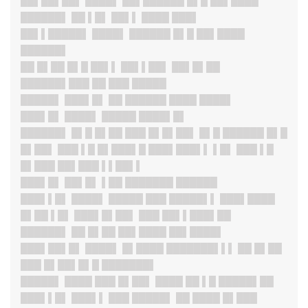
██▌██▌██
▌ ████▌ ██▌██████ █▌█ ██▌████
██████▌ ██ ▌█▌ ██▌▌ ████ ███▌
██▌▌█████
▌ ████▌ ██████ █▌█ ██▌████
██████▌
██ █▌██ █▌█ ██▌▌ ██▌▌██▌ ██▌█▌██
██████▌███ ██ ███ █████
█████
▌ ███▌█▌ ██ ██████ ████ ████▌
███▌█
▌ ████▌ █████ ████▌█▌
██████
▌ █▌█ █▌██ ███ █▌█▌██▌ █▌█ ██████ █▌█
█▌██▌ ███ ▌█ █▌███▌█ ███▌███▌▌ ▌█▌ ███ ▌█
█▌███ ██▌███ ▌▌██▌▌
███▌█
▌ ██▌█▌ ▌██ ███████ ██████
███▌▌█
▌ ████▌ █████ ███ █████▌▌ ███▌████
█▌██ ▌█▌ ███▌█▌██▌ ███ ██▌▌███▌██
██████
▌ ██ █▌██ ██▌████ ██▌████▌
███▌██▌█
▌ ████▌ █▌████ ███████▌▌▌ ██ █▌██
███ █▌██▌█▌█ ███████▌
█████
▌ ████ ███ █▌██▌ ████ ██ ▌█ █████▌██
███▌▌█
▌ ███▌▌ ███ █████▌ ██ ████ █▌███