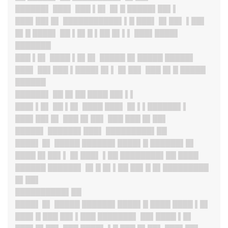
██████
▌ ███▌ ███ ▌█▌ █▌█ █████▌██▌▌
███▌██▌█
▌ ███████████▌▌█ ███▌ █▌██▌ ▌██▌
█▌█ ████▌ ██ ▌█▌█ ▌██ █▌▌▌ ███▌████▌
███████
███ ▌█▌ ████ ▌█▌█▌ █████ █▌█████ █████▌
███▌ ██▌███ ▌████▌█▌▌ █▌██▌ ███ █▌█ █████
██████
██████
▌ ██ █▌██ ████ ██▌▌▌
███▌▌█
▌ ██ ▌█▌ ████ ███▌ █▌▌▌██████▌▌
███▌██▌█
▌ ███ █▌██▌ ███ ███ █▌██▌
█████▌ ██████▌███▌ █████████▌██
████▌ █
▌ █████ ██████▌████▌█ ██████▌█▌
████ █▌██▌▌ █▌███▌ ▌██ ████████▌██ ████
██████ ██████▌ █▌█ █▌▌██ ██▌█ █▌█████████
█▌██▌
██████████▌██
████▌ █
▌ █████ ██████▌████▌█ ████ ████ ▌█▌
███▌█ ███ ██▌▌███ ███████▌ ██▌████ ▌█▌