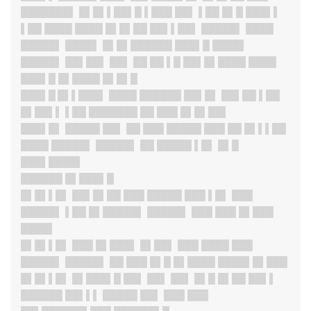
███████▌ █▌█▌▌██▌█ ▌███ ██▌ ▌██ █▌█ ███▌▌
▌██ ████ ████ █▌█▌██ ██▌▌██▌ █████▌ ████
█████▌
████▌ █▌█▌██████ ███▌█ ████▌
█████▌ ██▌██▌ ██▌ ██ ██ ▌█ ██▌█▌████ ████
███▌█ █▌████ █▌█▌█
███▌█ █▌▌███▌
████ ██████ ██▌█▌ ██▌██ ▌██
█▌██▌▌ ▌██ ███████ ██ ███ █▌█▌██▌
███▌█
▌ █████ ██▌ ██ ███ █████ ███ ██ █▌▌▌██
████ █████▌ █████▌ ██ █████ ▌█▌ █▌█
███▌████▌
██████ █▌███▌█
█▌█▌▌█
▌ ██▌█▌██ ███ █████ ███ ▌█▌ ███
█████
▌ ▌██ █▌█████▌ █████▌ ███ ███ █▌███
████▌
█▌█▌▌█
▌ ███ █▌███▌ █▌██▌ ███ ████ ███
█████▌
█████▌ ██ ███ █▌█ █▌████ ████▌█▌███
█▌█▌▌█
▌ █▌███▌█ ██▌ ██▌ ██▌ █▌█ █▌██ ██▌▌
██████ ██▌▌▌ █████ ██▌ ███ ███