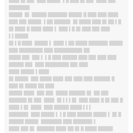
███▌█▌██▌ ███ ████▌ ▌█ ███ █▌██▌ ███▌██▌
███████
████▌ █
▌ █████ ██████▌████▌█ ███ ███ ███▌
███ ██▌████▌ ▌██ █████▌ █▌████ ███ █▌██ ▌█
█▌███▌█ ███▌███▌▌ ███ ▌█ █▌███ ██▌███
▌▌████▌
█▌▌█ ███▌ ████▌
▌ ███▌▌██ ████ ██████▌████▌
███ ████████ ███ █████████▌██
████ ██▌ ██▌▌ ▌█ ███ █████ ███ ██▌███ ███
█████ ██▌ ███ ████████ ██▌███
███▌████▌▌███▌
█▌████
▌ ██▌████ ███▌██▌███ ███ █████▌█
███ █▌████ ██ ███
████▌███
▌ ██▌██▌ ████ █████▌█▌ ██ ██▌
██████ █▌██▌ ███▌ █▌▌▌▌█▌ ███ ███▌█ █▌██▌█
███▌▌█
▌ ███▌ ███ █████ ████ ▌▌▌
██████
▌ ███ ████▌▌ ▌█ ███ █████ ████▌▌ █▌█
█████ ████▌ ███████ ███ ██████▌▌
███▌██▌█
▌ ██████ ███▌██ █▌█ ████ █████