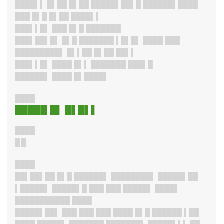
████▌▌ █▌██ █▌██ █████▌██▌█ ██████▌████
███ █▌█ █▌██ ████▌▌
███▌▌█
▌ ███ █▌█ ███████
███▌██▌█
▌ █▌█ ███████ ▌█▌█▌ ████ ███
█████████▌ █▌▌██ █▌██ ██▌▌
███▌▌█
▌ ████ █▌▌ ███████ ███▌█
██████
▌ ████ █▌████▌
████
█████ █▌ █▌█▌▌
████
█ █
████
██▌██▌██ █▌█ ██████▌ ████████▌ █████▌██
▌█████▌ █████▌█ ███ ███ █████▌ ████▌
███████████ ████
█████▌██
▌ ███ ███ ███ ████ █▌█ ██████ ▌██