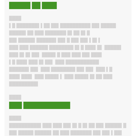
█████ ██ ███▌
████
▌█ ███████▌▌██ ██▌██████████ ██▌█████
█████▌██ ███ ███████ █▌██ █▌█
██▌█████▌██████▌██▌█ ██▌██▌▌█▌▌
███ ███ ██████ ████████ █▌█ ███▌█▌ █████▌
███ █▌█▌██▌ ████▌█ ███ ███ ██▌███▌
▌█ ███▌███ █▌██▌ ███ ███████████
██████▌██▌ ███ ████████ ██▌██▌ ███ ▌█
███▌███▌ ███ ████▌▌ ███ ████▌█▌██ ███
█████████▌
████
███ ███████████
████
██████████▌███ ███ ██▌█▌█ █▌██ ██▌█████▌█
██▌█████ █████▌██ ███ ███████ ██▌██▌▌██▌