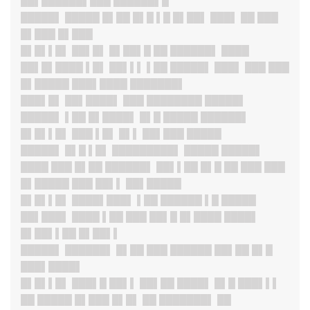
██▌██████▌███ ██████▌█
█████▌
█████ █▌██ █▌█ ▌█ █▌██▌ ███▌ ██ ███
█▌███ █▌███
█▌█▌▌█
▌ ██▌█▌ █▌██▌█ ██ ██████▌ ████
██▌█▌████ ▌█▌ ██▌▌▌ ▌██ █████▌ ███▌ ███ ███
█▌█████ ███▌████ ███████▌
███▌█
▌ ██▌████▌ ███ ████████ █████▌
█████▌ ▌██ █▌████▌ █▌█ █████ ██████▌
█▌█▌▌█
▌ ███ ▌█▌ █▌▌ ██▌███ █████
█████▌
█▌█ ▌█▌ █████████▌ █████ █████▌
████ ███ █▌██ ██████▌ ██▌▌██ █▌█ ██ ███ ███
█▌█████ ███ ██▌▌ ██▌█████
█▌█▌▌█
▌ ████▌███▌ ▌██ ██████ ▌█ █████
██▌███▌ ████ ▌██ ███ ██▌█ █▌████ ████▌
█▌██▌▌██ █▌██▌▌
█████
▌ ██████▌ █▌██ ███ ██████ ██▌██ █▌█
███▌████▌
█▌█▌▌█
▌ ███▌█ ██▌▌ ██▌██ ████▌ █▌█ ███▌▌▌
██ █████ █▌███ █▌█▌ ██ ███████▌ ██