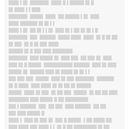
███▌▌█
▌ ██████▌ ███▌█ ▌█████ █▌█
█▌███▌▌▌███
██████
▌ ████▌ ███▌ ██ █████ ▌█▌ ███
███▌██████ █▌█▌▌▌
███▌▌█
▌ ██ █▌▌▌█▌ ███ █▌▌██ █▌█▌▌█
██████
▌ ██▌ █████▌ ████ ███▌ ███▌ █▌█ █▌██
█▌██▌ █▌█ █▌██▌███▌
█████ █▌█ ██▌███ ███████
██████
▌ ███ ████▌█▌ ███ ██▌ ██ ██▌█▌ ███
███ █▌█ ████▌ ██████████ █████▌ ███ █▌███
████▌█▌ █████ ███ █▌████ █▌█▌▌▌
██▌██▌██
▌ ████▌ ███ █▌██▌██████▌ ██████
█▌█ ███▌ ███ ███▌█▌█▌██ █▌█████
████▌ ███▌█▌██▌ █▌██ ██▌ ████▌ █▌██ ██ ███
███████ ███ ████▌█ ██ ████████
██▌▌█████
▌ ██▌ ██ ██▌ ███ █████▌ ██ ██
██▌███ ████▌█
███▌
▌ ███ █▌██▌█▌ ██▌█ ████▌ ▌██ ████ ██
███ ███▌██▌███▌▌▌ █▌█ ██ ████████ █▌██