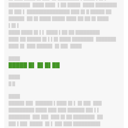
███████
▌ ████ ███▌ ▌██ ████▌ ████ ███████▌
█▌██▌▌ ███████████████ ███ █▌█ █████ ██
█████▌ ██ █▌████ ████▌███▌██ ██ █▌████
▌█▌▌
████ ████ █▌▌▌ ████ ▌██ ██ ████████▌
███▌██ █████ █▌▌▌█▌████ ███████▌ ███████
███▌█▌ ███ █████▌ █▌██▌ ████
████
█████ █▌ █▌█▌██
████
█ █
████
█████▌██
▌ ██████ ▌███▌█▌▌ █▌██▌ ███
█████████ ████ ███ ███ ██████ ██▌▌▌
███████
▌ ██▌██▌ ███ █▌██ ███████▌ ██
██▌▌██▌ ████▌ █▌▌ ██▌███ █████████▌