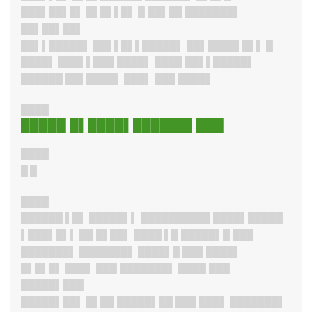
███▌██▌█▌ █▌█▌▌█▌ █ ██▌██ ███████▌
██▌██▌██▌
██▌▌█████▌ ██▌▌█▌▌█████▌ ██▌████▌█▌▌ █
████▌ ███▌▌███ ████▌ ████ ██▌▌█████▌
██████ ██▌████▌ ███▌ ███ ████▌
████
█████ █▌████▌██████▌███
████
█ █
████
██████ ▌█▌ █████▌▌ ██████████ ████▌█████
▌███▌█▌▌ ██ █▌██▌ ████ ▌█ █████▌█ ███
███████
▌ ███████▌ ████▌█ ███ ████▌
█▌█▌█▌ ███▌ ███ ███████▌ ████ ███
█████▌███
█████▌██
▌ █▌██ █████▌██ ███ ███▌ ███████▌