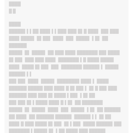
████
█ █
████
█████▌▌▌██ ███▌▌▌███ ███ █▌█ ███▌ ██▌███
███▌████▌ █▌██▌ ███▌ ██▌ ████▌ ▌█▌ ██
██████
████▌ █
▌ ████▌ ██ ███ ███▌███████ ██▌████
█▌██▌ ███ ███ ███▌ ███████ ▌█ ████ ████▌
███▌ ████ █▌██▌ ██▌ ███████ █████▌▌ ████▌
█████▌▌▌
██▌██▌ ███▌ ████▌ ███████▌███▌▌ ████
██████ █████ ███ ███▌█ █▌██▌▌ █▌█ ██▌███
██████ ███ ███ █▌████ ▌██▌ ▌█▌██
██▌██▌█▌▌████ ███▌█ ▌█▌ ██ ███████
████▌ █
▌ ████▌ ███▌ ██▌ ████▌ ▌█▌ ██ █████▌
██ ███▌ ██ ██████ █████▌ █████▌▌▌ █▌██
███▌█ ███ ████ █▌██▌ █▌▌██▌ ████ █████▌██▌
███████ ▌████▌█▌ ▌██ ████ ███ █████▌