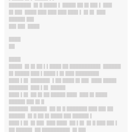
███████
▌ █▌█ ████▌▌ ████▌██ █▌██▌▌ ███
█▌██▌ ████ ███ ███ ███ ███▌▌ █▌█▌ ███
█████▌██▌
██▌██▌ ████
████
██
████
████▌ █▌█▌██ ▌▌████ ██ ██████████▌ ██████
█▌█████ ███ ▌████ ▌█▌███ ████████
███▌▌█
▌ ██████▌ ▌██ ████ █▌██▌ ███▌████▌
██████
▌ ███ ▌█▌ █████
███▌▌█
▌ ██ █▌██ █████ ███▌ ███ █▌████
█████▌██▌█▌█
██████
▌ █████▌ ██ █▌█ ███████ ███ ██▌██
█████▌ █▌█ ██ █▌████ ██▌█████▌▌
███▌▌█
▌ █▌██▌ ███ ███▌ ██ ▌█▌ █▌█ ███ ██▌▌
██ █████▌ ██ █████████▌ █▌██▌