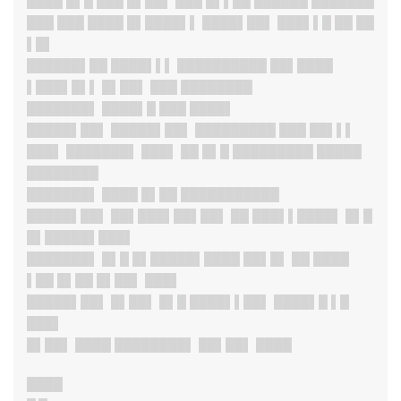
████ █▌█ ███ █▌██▌ ███ █▌▌██ ██████ ███████
███ ███ ████ █▌████▌▌ ████▌██▌ ███▌▌█ ██ ██
▌█▌
██████▌██ ████▌▌▌ ██████████ ██▌████
▌███▌█▌▌ █▌██▌ ███ ████████
███████
▌ ████▌█ ███ ████▌
█████▌██
▌ █████▌██▌ █████████ ███ ██▌▌▌
███▌ ███████▌ ███▌ ██ █▌█ █████████ █████
████████
███████
▌ ████ █▌██ ███████████
█████▌██
▌ ██▌███▌██▌██▌ ██ ███▌▌████▌ █▌█
█▌█████▌███▌
███████
▌ █▌█ █▌█████▌████ ██▌█▌ ██ ████
▌██ █▌██ █▌██▌ ███▌
█████▌██
▌ █▌██▌ █▌█ ████▌▌██▌ ████▌█ ▌█
███▌
█▌██▌ ████ ████████▌ ██▌██▌ ████
████