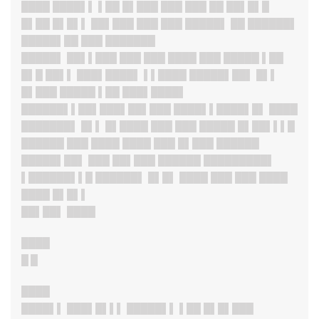
████ ████▌▌ ▌██ █▌███ ███ ███ ██ ██▌█▌█
█▌██ █▌█▌▌ ██▌███ ███ ███ █████▌ ██ ██████▌
█████▌██ ███ ███████
█████
▌ ██▌▌███ ███ ███ ████ ███ █████ ▌██
█▌█ ██▌▌ ███▌████▌ ▌▌████ █████▌██▌ █▌▌
█▌███ █████ ▌██ ███▌████▌
██████▌▌██▌███▌██▌███ ████▌▌████▌█▌ ████
███████
▌ █▌▌ █▌████ ███ ███ █████ █▌██▌▌▌█
██████ ███ ████ ████ ███ █▌███ ██████
█████▌██
▌ ███ ██▌███ ██████ █████████▌
▌██████▌▌█ ██████▌ █▌█▌ ████ ███ ███ ████
████ █▌█▌▌
██▌██▌ ████
████
█ █
████
████▌
▌ ███▌█▌▌▌ █████▌▌ ▌██ █▌█▌███