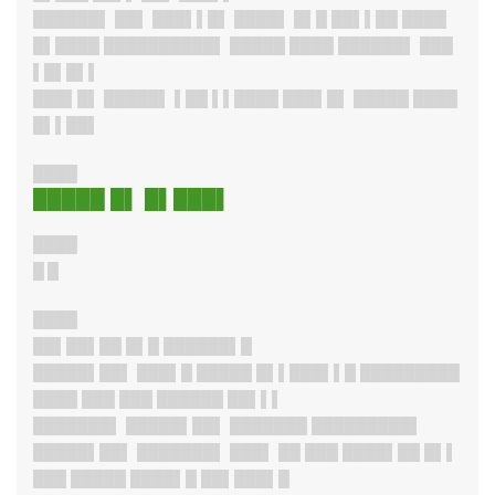
██████
▌ ██▌ ███▌▌█▌ ████▌ █▌█ ██▌▌██ ████
█▌████ ██████████▌ █████ ████ ██████▌ ███
▌█▌█▌▌
███▌█
▌ █████▌ ▌██ ▌▌████ ███▌█▌ █████ ████
█▌▌██▌
████
█████ █▌ █▌███▌
████
█ █
████
██▌██▌██ █▌█ ██████▌█
█████▌██
▌ ███▌█ █████ █▌▌███▌▌█ █████████
████ ███ ███ ██████ ██▌▌▌
███████
▌ █████▌██▌ ███████ █████████▌
█████▌██
▌ ███████▌ ███▌ ██ ███ ████▌██ █▌▌
███ █████ ████▌█ ██▌███▌█