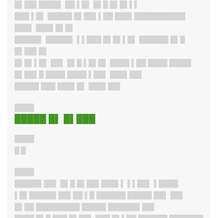
█▌██▌████▌ ██ ▌█▌ █▌█ █▌█▌▌▌
███ ▌█▌ █████ █▌██▌▌██ ███▌██████████▌
███▌ ███▌█▌█▌
█████
▌ █████▌ ▌▌███ █▌█▌▌█▌ ██████ █▌█
█▌██▌█▌
█▌█▌▌█
▌ ██▌ █▌█ ▌█▌█▌ ████ ▌██ ████ ████▌
█▌██▌█ ████ ████ ▌██▌ ███▌██▌
█████
███ ███▌█▌ ███▌██▌
████
█████ █▌ █▌███
████
█ █
████
█████▌██
▌ █▌█ █▌██▌███▌▌ ▌▌██▌ ▌████
▌█▌█████▌██▌██ ▌█ ██████ █████ ██▌ ██▌
█▌██ █████████ █████ ██████▌██▌