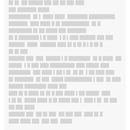
█▌█▌ ██ █████ ██▌██ ██ ██▌███
██▌██████▌████
███████
▌ █▌▌ ███▌███▌ ███████ █████████
██████▌ ███ ███▌█ █▌█████████▌ █▌█
████████ █▌██ ████ ██▌██████▌
█▌█ ███████ ▌█ ███▌ ▌█ ▌███ █████▌██▌██▌
█████▌ ███▌ █████▌███ █▌█ █▌█ ▌█ █▌█
█▌█▌██▌
█████▌██
▌ ██▌ █████ ▌█ ███████▌ █▌█ ███▌ ██
████▌ ▌█ ██▌███ ████████▌███ ████▌███
███████
▌ ██▌███▌▌██ ▌█▌ █▌█▌ ▌██ ███ ███
█▌██████▌ █▌██▌ ████ █████████▌▌██▌ █▌███
█████ ███████▌███▌██▌
███ █▌█ ███▌█▌█▌█ ██▌███▌▌██ ████▌ ███
▌█▌█▌ ████ ███▌█ █▌████ ██▌▌ ███ ▌█▌ █▌██▌
██ ██▌███▌
█████▌██
▌ ██ █▌██▌ ██ ██▌██▌ ███ █▌█
███▌███▌██▌ ██▌██▌ ████