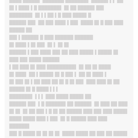
████ █████▌ ███████ ███████▌ █████▌▌▌ ██
█▌▌███▌▌█ ███████▌ █▌██ █████▌██▌
███████
▌ █▌▌▌██ ▌█ ███ ████▌█
█████▌██
▌ ██ ██▌███▌▌██▌ ████ █▌█ ██▌███
█████ ██
██▌▌█████▌█ ███ ██████ ██████
█▌███▌▌█▌██▌ █▌▌ █▌█▌
█████▌▌██▌███▌██▌██ ███ ████▌▌████▌█▌
███ ██▌████ █████▌
▌██ ███ █▌███ █████████▌ █▌██ █▌████
█▌███▌ ██ ▌████▌█▌█ ██▌▌ ██ █▌███▌▌
█▌██▌█▌▌██ ███ ██ █▌█ █▌██▌ ███ ███ █▌██
█████ █▌█ ████ ▌▌▌
███████
▌ ▌▌▌ ███ ████ ████▌██
█████▌██
▌ ▌█ ██████▌██ █████▌ █▌███ ██ ███
█▌█▌ █▌██ ██▌▌█ █▌██ █████ ███ ██▌███ ████▌
████ ████ ███ ▌██▌ █▌█ █████ ███ ███
██████▌
██▌█ ████ █▌█▌█▌█▌ ████ ████ ██ ██▌██ ████▌