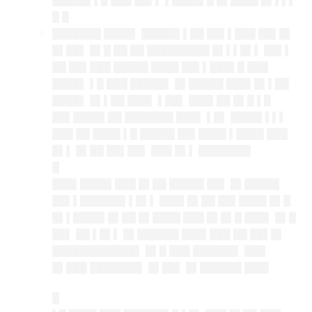
█████▌▌█ ███ ██▌▌ ▌████▌█ █▌████ █▌▌▌▌
█ █
███████ ████▌ █████▌▌██ ██▌▌███ ██▌█▌
█▌██▌ █▌█ ██ ██ █████████ █▌▌▌█▌▌ ██▌▌
██ ██▌███ █████ ████ ██▌▌███▌█ ███
████▌ ▌█ ███ █████▌ █▌█████ ███▌█▌▌██
████▌ █▌▌██ ███▌ ▌██▌ ███▌██ █▌█ ▌█
██▌████▌██ ███████ ███▌ ▌█▌ ████▌▌▌▌
███ ██ ████ ▌█ █████ ██▌████ ▌████ ███
█▌▌ █▌██ ██▌██▌ ███ █▌▌ ███████▌
█
███▌████▌███ █▌██ █████ ██▌ █▌█████
██▌▌██████▌▌█▌▌ ███▌█▌██ ██▌████ █▌█
█▌▌████▌█▌██ █▌████ ███ █▌█▌█ ███▌ █▌█
██▌ ██ ▌█▌▌ █▌██████ ███▌███ ██ ██▌█▌
████████████▌ █▌█ ███ ██████▌ ███
█▌███ ███████▌ █▌██▌ █▌██████ ███▌
█