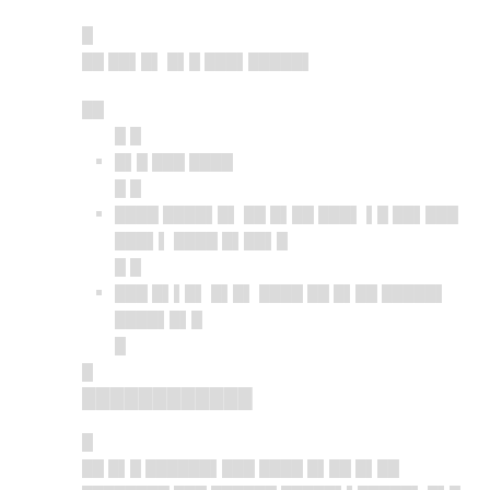
█
██ ██▌█▌ █▌█ ███▌█████▌
██
█ █
█▌█ ███ ████
█ █
████ ████▌█▌ ██ █▌██ ███▌ ▌█ ██▌███
███▌▌ ████ █▌██▌█
█ █
███ █▌▌█▌ █▌█▌ ████ ██ █▌██ █████▌
████▌█▌█
█
█
████████████
█
██ █▌█ ██████▌███ ████ █▌██ █▌██