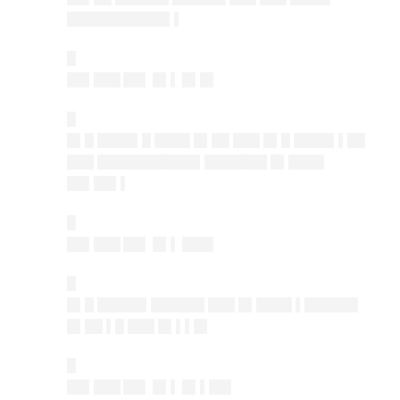
███████████▌▌
█
██▌███ ██▌ █▌▌ █▌█▌
█
█▌█ ████▌█ ████ █▌██ ███ █▌█ ████▌▌██
███ ███████████▌███████ █▌████
██▌██▌▌
█
██▌███ ██▌ █▌▌ ███▌
█
█▌█ █████▌██████ ███ █▌████ ▌██████
█▌██ ▌█ ███ █▌▌▌█▌
█
██▌███ ██▌ █▌▌ █▌▌██▌