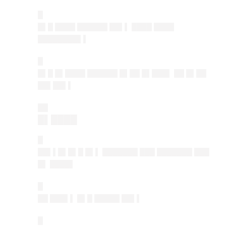
█
█▌█ ████ ██████ ██▌▌ ████ ████
████████▌▌
█
█▌█ █▌████ ██████ █▌██ █▌███▌ ██ █▌██
██▌██▌▌
██
█▌████
█
██▌▌█▌█▌█ █▌▌ ███████ ███ ███████ ███
█▌ ████▌
█
██ ███▌▌ █▌█ █████ ██▌▌
█