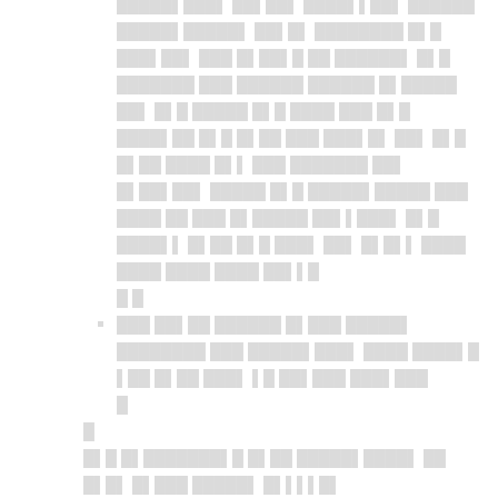
█████▌███▌ ██▌██▌ ████▌▌██▌ ██████
█████▌█████▌ ██▌█▌ ████████ █▌█
███▌██▌ ███ █▌██▌█ ██ ██████▌ █▌█
███████ ███ ██████ ██████ █▌█████
██▌ █▌█ █████ █▌█ ████ ███ █▌█
████▌██ █▌█ █▌██ ███ ███▌█▌ ██▌ █▌█
█▌██ ████ █▌▌ ███ ███████ ██▌
█▌██▌██▌ █████ █▌█ █████▌█████ ███
████ ██ ███ █▌█████ ██▌▌███▌ █▌█
████▌▌ █▌██ █▌█ ███▌ ██▌ █▌█▌▌ ████
████ ████ ████ ██▌▌█
█ █
███ ██▌██ ██████ █▌███ █████▌
████████ ███ █████▌███▌ ████ ████▌█
▌██ █▌██ ███▌ ▌█ ██▌███ ███▌███
█
█
█▌█ █▌███████▌█ █▌██ █████▌████▌ ██
█▌█▌ █▌███ █████▌ █▌▌▌▌█▌