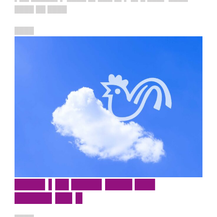
████ ██ ████
████
████▌▌██ ████▌████ ███
█████▌██▌█