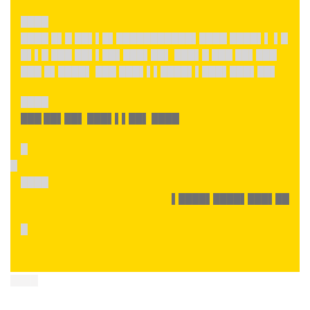
████
████ █▌█ ██▌▌█▌███████████▌████ ████▌▌ ▌█
█▌▌█ ███ ██▌▌██▌███▌██▌ ███▌█ ███ ██▌███
███ █▌████▌ ███ ███▌▌▌████▌▌███▌███▌██▌
████
███ ██▌██▌ ███▌▌▌██▌ ████
█
█
████
▌████▌████▌███▌██
█
████