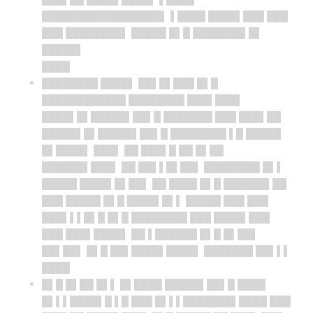
█████████████████▌ ▌████ ████▌███ ███
███ ████████▌ █████ █▌█ ███████▌█▌
█████▌
████
████████ ████▌ ██▌█▌███ █▌█
████████████ ████████ ███▌███▌
████▌█▌█████▌██▌█ ███████ ███ ███▌██
█████▌█▌█████▌██▌█ ████████ ▌█ █████
█▌████▌ ███▌ ██ ███▌█ ██ █▌██
██████▌███▌ ██ ██▌▌█▌██▌ ████████ █▌▌
█████ ████▌█▌██▌ ██ ████ █▌█ ██████▌██
███ █████ █▌█ ████▌█▌▌ █████ ███ ███
███▌▌▌█▌█ █▌█ ████████ ███ ████▌███
███ ███▌████▌ ██ ▌██████ █▌█ █▌██▌
██▌██▌ █▌█ ██▌████▌████▌ ███████ ██▌▌▌
████
█▌█ █▌██ █▌▌ █▌████ █████▌██▌█ ████
█▌▌▌████▌█ ▌█ ███ █▌▌▌███████▌████ ███