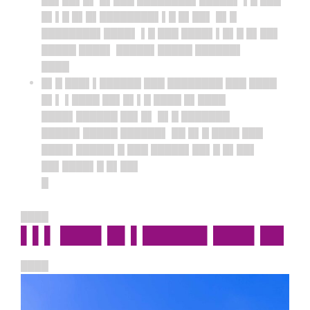
█▌▌█ █▌█▌████████▌▌█ █▌██▌ █▌█
████████▌████▌ ▌█ ███ ████▌▌█▌█ █▌██▌
█████ ████▌ █████▌█████ ██████▌
████
█▌█ ███▌▌██████ ███ ████████ ███ ████
█▌▌ ▌████ ██▌█▌▌█ ████ █▌████
████▌██████ ██▌█▌ █▌█ ███████
█████▌█████ ██████▌ ██ █▌█ ████ ███
████▌█████▌█ ███ █████▌██▌█ █▌██▌
██▌████▌█ █▌██▌
█
████
▌▌▌ ███▌█▌▌█████▌███▌██
████