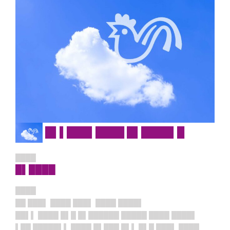
█▌▌███▌████ █▌████▌█
████
█▌████
████
██ ███▌ ████ ███▌ ████ ████▌
██▌▌ ████ █▌█ █▌██████ █████ ████ ████▌
▌██ █████▌▌ ████ █▌███ █▌▌ █▌█ ███▌ ████