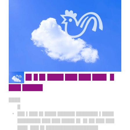
█▌█ █▌████ ███ ███ ███▌ █
███ █████
████
█
██▌▌███ █▌████ ██████ ███████▌▌████
████████ ███ ███ ████▌█▌ █▌██ ███ ███
███▌ ███ █▌██████████████████