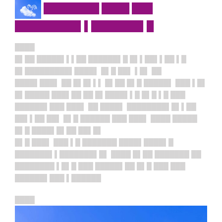
████████ ████ ███
█████████▌▌███████▌█
████
█▌██ █████▌▌▌██ ██████▌█ █▌▌██▌▌██ ▌█
█▌█████████▌████▌ █▌█ ██▌ ▌█▌ ██
████▌███▌ ██ █▌█▌▌▌ █▌██ █▌█ █████▌ ███ ▌█▌
█▌█████ ███▌██ ██ █▌████▌▌█ █▌█ ▌█ ███
██████▌███ ███▌ ██ ████▌ ████████▌█▌▌██
██▌▌██ ██▌ █▌█ ██████ ███ ███▌ ████ █████
█▌█ ████▌█▌██ ██▌█▌
█▌█ ███▌ ███ ▌█ ███████ ████▌████▌█
███████▌▌███████▌█▌ ████ █▌██ ███████ ██
████████ ▌█▌█ ███ █████▌██ █▌█ ███ ███
██████▌███ ▌██████
████