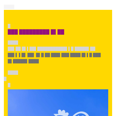
████
█
███ █████████ █▌██
████
██▌██ █▌▌██▌███████████▌▌█ █████▌██
██▌▌ ▌█▌ ██▌ █▌█
██ ███▌███ ████ █▌▌█ ███
█▌█████▌████
████
█
█