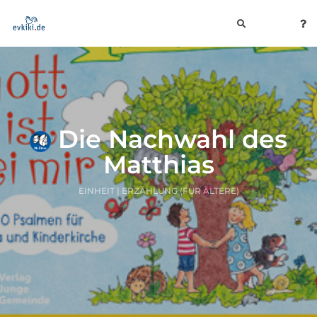
toggle
navigation
Die Nachwahl des
Matthias
EINHEIT | ERZÄHLUNG (FÜR ÄLTERE)