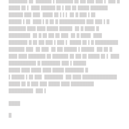
██████▌█▌ █████▌▌██████ █▌██ ██▌██▌▌ ██▌█
████ █▌▌ ███ █████ █▌▌██ █▌████ ██████
█████ ██▌██▌ ███▌█▌▌▌▌ █▌█ ██▌▌█▌
████▌▌█▌ ███ ▌█ █▌█ █████████ ██▌██▌▌█
██████ ███ ███ ████ ████▌ █▌█ ███▌█
███████▌ █▌█ █▌██ █▌██▌ █▌█ ███▌ ███
██████▌█ █▌██ ██▌▌██▌▌ ████ █▌▌█ ████████
█████▌██▌ █▌██▌ █▌██ ████▌▌████▌ ██ █▌█
███ ███ ██████ █▌█████▌█▌██ █▌████ █▌▌ ███
█████████▌█ ██████▌██▌▌████▌
████ ███ ███▌███ ████ ██████▌█
▌████▌▌█▌██▌ ██████▌ ██ ███ ████████████
████ █▌█ ██▌██▌████ ███ ████████
████████▌ ██▌▌
████
█