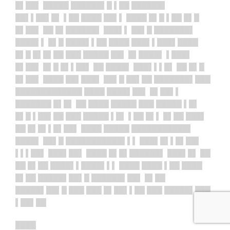
█▌██▌ █████ ██████▌█ ▌██ ██████▌
██▌▌██▌█▌ ▌██ ████ ██▌▌ ████ █▌█ ▌██ █▌█
█▌██▌ ██ █▌██████▌ ███▌▌ ██▌█ ███████▌
████▌▌ █▌█ ████▌▌██ ████ ███▌▌███▌████
█▌█ █▌█▌██ ███ █████ ██▌ █▌████▌ ▌███▌
█▌██▌ █▌█ █▌▌██▌ ██ ████▌ ███▌▌▌█▌ ██ █▌█
█▌██▌ ████ ██▌███▌ ██▌█ ██▌██ ███████▌███
█████████████ ████ ████▌██▌ █▌██▌▌
███████ █▌█▌ ██ ████ █████ ███ █████ ▌█▌
█▌█ ▌██▌██ ███ █████ ▌█▌ ▌██ █▌▌ █▌██ ███▌
██ █▌█▌▌█▌██▌ ████ █████ ███████████▌
████▌ ██▌█ ███████████▌▌▌ ███▌█▌▌█▌██▌
▌▌▌██▌ ███▌██▌ ████ █▌█▌██████▌ ███▌█▌ ██
██ █▌██ ████▌▌████▌▌▌ ████ ████ ▌██ ████
█▌██ █████▌██▌█ ██████▌██▌ █▌██
█████▌██▌█ ███ ███ █▌██▌▌██ ███ █████▌███
▌██▌██
████