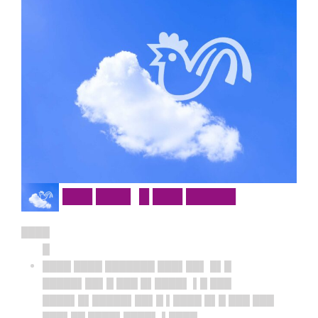
███ ███▌ █ ███ █████
████
█
████ ████ ███████ ███▌██▌ █▌█
█████▌██▌█ ███ █▌████▌ ▌█ ███
████▌█▌█████▌██▌█ ▌████ █▌█ ███ ███
███▌██ ████▌████▌ ▌████