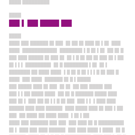
████ █████████
████
██▌▌ ██▌████▌██▌
████
███▌██▌██████ █▌██▌ █▌██ █▌███ █▌▌█▌ ███
███▌ ███████████▌ ███████▌▌█ █▌▌█▌ ██ █▌█
██▌███ █████ █▌██▌█▌ █▌▌█ █▌██ █▌██▌█▌▌██
█▌▌▌▌ ████████▌ █▌█ ████████ ▌█▌ █▌▌
███████ ██ ███▌███▌ ▌█ █▌█ █▌▌▌▌█ █▌██▌█
███▌ ██▌███▌ ██████ █▌█ ▌████▌
██▌████▌███ █▌██▌ █▌█▌ ██ ██▌████▌██▌
██▌▌▌██ ████ ███▌ ██ █▌█ ██████ ████ ███
██▌█▌▌ ██▌██ █▌▌▌█ █▌██▌ ██▌▌▌ ▌███ ███
█████ ███ ███ █████▌ ███ ████ ███ █▌██▌▌██
██▌ ██ ███▌██ ███▌███▌ ▌█▌▌██
███▌██▌██████ ██▌██▌ ██▌███ █▌█ ████████▌
█▌▌ ███ ██▌███ █████▌ ██▌███ ███▌▌███▌ █▌█