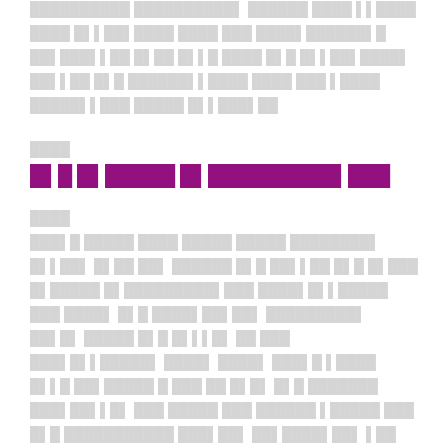
██████████ ██████████▌ ██████ ████ ▌▌████
████ █▌▌██▌████ ████ ███ ████▌██████▌█
██▌███▌▌██ █▌██ █▌▌█ ████ █▌█ █▌▌██▌████▌
██▌▌██ █▌█ ██████▌▌████ ████ ███ ▌████
█████▌▌███ █████ █▌▌███▌██
████
█▌█ █▌█████ █▌█████████▌███
████
███▌█ █████ ████ █████ █████ ████████▌
█▌▌██▌ █▌██ ██▌ ██████ █▌█ ██▌▌██ █▌█ █▌███
█▌█████ █▌█████████▌███ ████▌█▌▌█████
███ ████▌ █▌█ ████▌██▌██▌ █████████▌
██▌█▌ █████ █▌█ █▌▌▌█▌ ██ ███
███▌█▌▌█████▌ ████▌ ████▌ ███▌█ ▌████
█▌▌█ ██▌█████ █ ███ ██ █▌█▌ █▌█ ███████
███▌██▌▌█▌ ███ █████ ███ ██████ ▌█████ ███
█▌█ ███████████ ███▌██▌ ██▌████▌██▌ ▌██