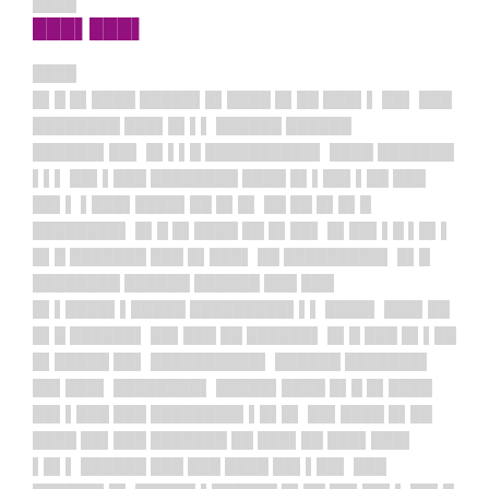
████
███▌███▌
████
█▌█ █▌████ █████▌█▌████ █▌██ ███▌▌ ██▌ ███
████████ ███▌█▌▌▌ ██████ ██████
██████▌██▌ █▌▌▌█ ██████████▌ ████ ███████
▌▌▌ ██▌▌███ ████████ ████ █▌▌██▌▌██ ███
██▌▌ ▌███▌████▌██ █▌█▌ ██ ██ █▌█▌█
████████▌ █▌█ █▌████ ██ █▌██▌ █▌██▌▌█ ▌█▌▌
█▌█ ███████ ███ █▌███▌ ██ █████████▌ █▌█
████████ ██████ ██████ ███ ███
█▌▌████▌▌█████ █████████▌▌▌ ████▌ ███▌██
█▌█ ██████▌ ██▌███ ██ ██████▌ █▌█ ███ █▌▌██
█▌█████ ██▌ ██████████▌ ██████ ███████▌
██▌███▌ ████████▌ █████▌████ █▌█ █▌████
██▌▌███ ███ ████████▌▌█▌█▌ ██▌████ █▌██
████ ██▌███ ███████ ██ ███▌██ ███▌███▌
▌█▌▌ ██████ ███ ███ ████ ██▌▌██▌ ███