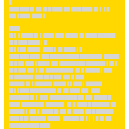
█
███▌███ █▌██ █▌█ ███▌██ ███▌███▌█▌▌ ▌█
██▌▌███▌███▌▌
████
█▌▌ ▌████ █▌▌████ ███ ████▌█▌████ ██████
█▌█ ███ ████ ▌█
█▌▌▌██ ████▌ ███▌▌ █▌████ ▌█
███▌███ ███▌██▌██████████ ███████▌ █████
█▌█ ██ ███ ▌████ ██▌█████████ ██████▌▌█▌▌
█▌█ ██▌██▌▌██ █████████▌ █▌█ █████ ▌███
█▌██████▌███ █▌█ ██▌██▌█ ███
█████▌█▌▌██████ ████▌▌▌███ ▌█████▌
█▌▌▌███ █████████ █▌██ ███▌██▌ ███
███████ █▌▌ ███ █████████▌██ ██▌████▌█
████ ████████ ██████▌ █▌█ ███▌█ ██████ ██
█████▌▌██▌▌ ████ █▌██ █▌████ ██ █ ██████
███▌█ █▌█████▌████▌ █████▌█▌▌▌ ▌█ █▌██
██████████▌███▌