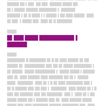
█████ ██ ▌██▌ ██ ██▌ █████ ████ ██
█▌▌████▌█████ ███████▌▌ ██████
█████▌▌█▌█ ███▌▌▌████▌▌██ ███ ████▌ ███
█▌██▌ ▌████ ██▌ ███ █▌█ ██████▌
████
█▌███ ████ ██████████▌▌
██████
████
███████▌█ ███████ █▌█ █▌███ ████▌█▌██
████▌█▌ ████████▌██▌██ █▌████ ███████▌▌
█▌████▌ ████ ████████▌▌ ████ ████ ▌█████
██▌█▌ ███ █████ ███ ██████ ██ █▌▌ ████▌
███▌ ██████▌ ███ █▌▌█ █▌███ ███████ ██▌▌
█▌█ █████ ██▌██ ██▌▌ ██████▌ ███ ████ █▌▌█
██▌██ █████▌██▌██ ██████▌ ██▌▌ ███ █▌▌██
████ ████ ██ ▌█████ ██▌█▌ ███ █████ ████
████ ██▌███ ██████▌█████ ███████ ██▌ ███