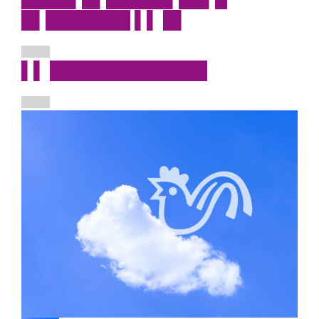
█▌███████ ▌▌ █▌
████
▌▌ █████████████
████