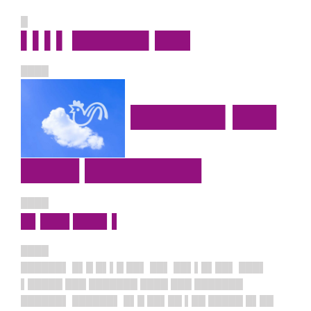
█
▌▌▌▌ ██████▌███
████
██████▌███
████ ████████
████
█▌███ ███▌▌
████
██████▌ █▌█ █▌▌█ ██▌ ██▌ ██▌▌█▌██▌ ███▌
▌█████ ███ ███████ ████ ███ ███████
██████▌ ██████▌ █▌█ ██▌██ ▌██ █████ █▌██