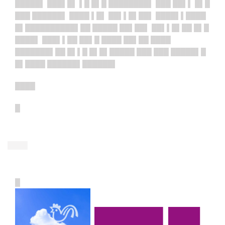
█████▌ ███▌█▌ ▌█ █▌█ ████████▌ ███ ██▌▌ █▌█
███ ██████▌ ████ ▌█▌ ██▌▌█▌██▌ ████▌▌████
█▌██████████▌██ █████ ██▌██▌ ██▌▌█▌██ █▌█
████▌ ███▌▌██ ██▌█ ████ ██▌██ ████
███████▌██ █▌▌█ █▌█▌█████ ███ ███ █████▌█
█▌████ ██████▌██████▌
████
█
████
█
██████▌███