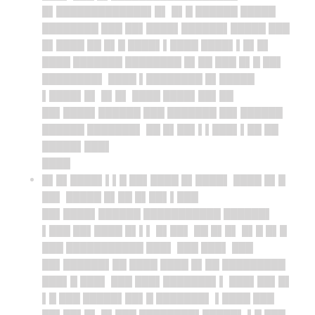
█▌█████████████▌█▌ █▌█ ██████ █████
████████ ███ ██▌████▌██████▌█████ ███
█▌████ ██ █▌█ ████▌▌████ ████▌▌█▌█▌
████ ███████ ████████ █▌██ ███ █▌█ ██▌
████████▌ ████ ▌████████ █▌█████
▌████▌█▌ █▌█▌ ████ ████▌██▌██
██▌████▌██████ ███ ███████ ██▌██████
██████ ███████▌ ██ █▌██▌▌▌███▌▌██ ██
█████▌███▌
████
█▌█▌████▌▌▌█ ██▌████ █▌████▌ ████ █▌█
██▌ █████ █▌██ █▌██▌▌███
██▌████▌██████ ███████████ ██████▌
▌███ ██▌████ █▌▌▌ █▌██▌ ██ █▌█▌ █▌█ █▌█
███ ███████████ ███▌ ███ ███▌ ███
██▌██████▌██ ████ ████ █▌██ █████████
███▌█ ███▌ ███ ███▌███████▌▌ ███▌██▌█▌
▌█ ███ █████▌██▌█ ███████▌ ▌████ ███
██▌██▌█▌ █▌███ ████████▌█████▌ ▌█ ███