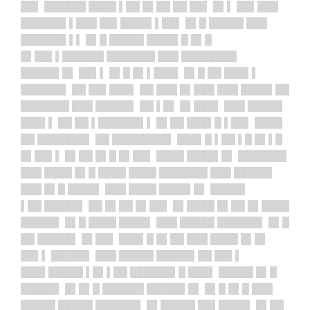
██▌ ██████ ████ ▌██ █▌██ ██ ██▌ █▌▌ ██▌███
██████▌▌███ ██▌████▌▌██▌ █▌█ █████ ███
██████▌▌▌ █▌█ █████ ████▌█ █▌█
█▌██▌▌██████ ███████ ███ ████████
█████▌█▌ ██▌▌ █▌█ █▌▌███▌ █▌█ ██ ███▌▌
██████▌ ██ ██▌███▌ ██ ███ █▌███ ███ ████▌██
███████ ███ █████▌ ██ ▌█▌ █▌███▌ ███ █████
███▌▌ ██ ██ ▌██████▌▌ █▌██ ███▌█ ▌██▌ ████
██ ███████▌ ██ ████████▌ ███▌█ ▌██ ▌█ █▌▌█
█▌██▌▌ █▌██ █▌█ █▌██▌ ████ ████▌█▌ ███████
███ ████ █▌█ ████ ████ ███████ ███ █████▌
███ █▌█ ████▌ ███ ████ ████▌█▌ █████
▌██ █████▌ ██ █▌██ █▌██▌ █▌████ █▌██ █▌████
█████▌ █▌█ ████ ████▌ ███ █████ ██████▌ █▌█
██ █████▌ █▌██▌ ███▌█ █▌██ ███ ████ █▌█▌
██▌▌ █████▌ ███ █████ █████▌██ ██▌▌
███▌█████ ▌█▌▌██ ██████▌█ ███▌ █████ █▌█
█████▌ █▌█▌█ ██████ █████▌█▌ █▌█ █▌█ ███
█████ █████ ██████▌ █▌█████ ██▌████▌ █▌██