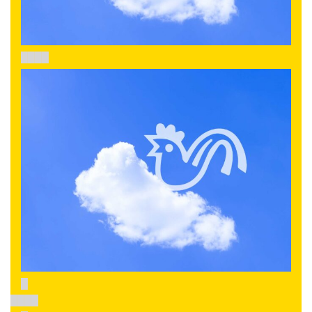
████
█
████