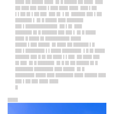
███▌██ ████▌███▌ █▌█ █████ ██ ███▌ ███
██ ███ ██▌███▌▌███ ███▌███▌ ███ ▌██
▌▌██ █▌▌██ ██▌ ██▌█▌ ▌█▌ █████▌██▌▌██
██████▌▌ █▌█ ████▌███ ██████▌
██▌▌████████████▌ ██ ▌█▌ ███
██████▌█▌█ ██████ ██▌██▌▌ █▌█ ████
███▌█ ████ █▌█████████▌████
████▌▌██▌████▌ █▌███▌██ ██████ ▌█
██▌▌███████▌▌▌████ ███████▌ ▌█ █▌████
█████▌██▌█ █▌██ ███▌▌▌██▌ ██ ███▌██▌
█▌██▌ █▌█ ██████▌ █▌█ █▌██ █████ █▌█
███████ ███████▌███ ████▌ █▌█
███████▌████ ███ ███████ ███▌█████ ███
██▌▌██ ██▌███▌███▌
█
████