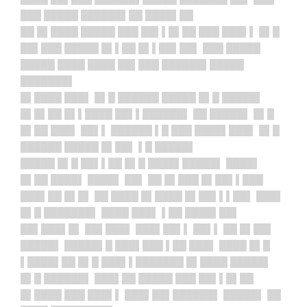
███ █████ ██████▌██ ████▌██
██ █▌████ █████ ███ ██▌▌█▌██ ███ ███▌▌ █▌█
██▌███ █████ █▌▌██ █▌▌██▌██▌ ███ █████
█████ ████ ████ ██▌███ ██████▌█████
███████▌
█▌████ ███▌ █▌█ ██████ █████ █▌█ █████▌
█▌█▌██ █▌▌████ ██▌▌██████▌ ██ █████▌ █▌█
█▌██ ███▌ ██▌▌ ██████ ▌█ ███ ████▌███▌ █▌█
██████ █████ █▌██▌ ▌█ █████▌
█████ █▌█ ██▌▌██ █▌█ ████▌█████▌ ████▌
█▌██ ████▌ ████▌ ██▌ ██ █▌███ █▌██▌▌███
███▌██ █▌█▌ ██ ████ █▌████ █▌██▌▌▌██▌ ███▌
█▌█ ███████▌ ████ ███▌ ▌██ ████▌██▌
██▌███▌█▌ ██▌███▌ ███▌██▌▌ ██▌▌ ██ █▌██▌
█████▌ █████▌█ ███▌███ ▌██ ███▌ ████ █▌█
▌████▌██ █▌█ ███▌▌███████ █▌████ █████▌
█▌█ ██████▌ ███▌██ █████ ███ ██▌▌█▌██
█▌████ ███ ███▌▌ ███▌██▌██████▌ █████▌ ██