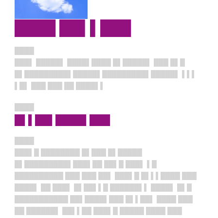
████ ██▌▌███
████
███▌ █████▌ ████▌████ █▌█████▌ ███ █▌█
█▌█████████▌█████▌█████████▌█████▌ ▌▌▌
▌█▌ ███ ███ ██ ████▌▌
████
█▌▌██▌████▌███
████
███▌█ ████████ █▌███ █▌█████
█▌█████████▌███▌██ ██▌█ ███▌ ▌█
██████████ ███ ███ ██▌ ███▌█ █▌▌▌████ ███
████▌ ██ ███▌ █▌██▌▌█ ██████▌▌ ████▌ █▌█
███████████ ██▌████▌███ █▌▌██▌ ████ ███
██ ██████▌ ██▌▌██ ███▌█ █████ ████ ███