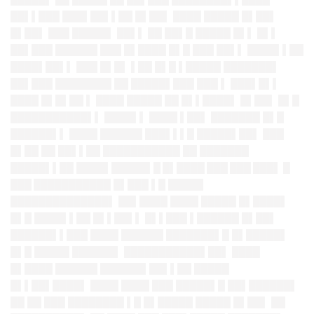
██▌▌███ ███▌██▌▌██ █▌██▌ ████ █████ █▌██▌
█▌██▌ ███ █████▌ ██▌▌ ██ ██▌█ █████ █▌▌ █▌▌
██▌███ ██████ ███ █▌████ █▌█ ███ ██▌▌ ████▌▌██
████▌██▌▌ ███ █▌█▌ ▌██ █▌█ ▌█████ ███████▌
██▌███ ████████ ██ █████▌███ ███ ▌ ███▌█▌▌
████ █▌█▌██ ▌ ████ █████ ██ █▌▌████▌ █▌██▌ █▌█
███████████▌▌ ████▌▌ ████ ▌██▌ ███████ █▌█
██████▌▌ ████ ██████ ███▌▌▌█ █████▌██▌ ███
█▌██ ██ ██▌▌██ ███████████ ██ ███████
█████▌▌██ ████▌████
█▌█ █▌████ ███ ███ ███▌ █
███ █████
██████ █▌███ ▌█ █████
██████████████▌ ██▌████ ████ █████ █▌████▌
█▌█ ████▌▌██ █▌▌██▌▌ █▌▌███ ▌██████ █▌██▌
██████▌▌███ ████ ██████ ███████▌█ █▌█████▌
█▌█ █████ ██████▌ ███████████▌██▌ ████
█▌████ ██████ ██████▌██▌▌██ █████
█▌▌██▌████▌ ████ ████ ███ █████▌█ ██▌██████▌
██ ██ ███ ████████ ▌█ █▌█████ █████ █▌██▌ ██