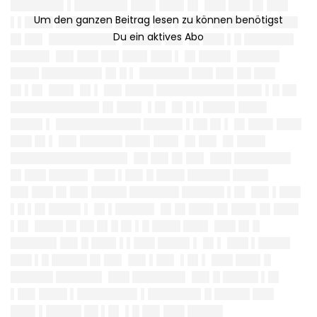
███████▌▌███████▌█
██▌███▌█▌ ███ ███ █▌███
▌▌████ ████████ █▌███ ██▌▌███▌ █▌████▌█████
█▌██▌ █████████▌ █████▌██▌ █▌███ ▌█ ███████
█████▌ ██▌███ ██▌███▌███ ▌ █▌████▌ ██████
████ ████████▌█▌█ ▌ ███████ ███ ██▌██ ███
█▌▌█▌ ███▌ █▌▌ ██▌████ ███████████ ███▌▌█ ██
████████████▌█▌███▌ ▌█▌ █▌█ ▌████▌████
████▌▌ ████████████ █████▌▌██ █▌▌ █▌███▌███▌
███ █▌▌ ██▌██████ ███▌███▌ █▌██▌ █▌████
████████████████▌ ██ ██▌█▌██▌ ███ ████████
█▌███ █████▌ ███ ▌██▌█ ████ ██████ █████
██▌███ █▌██▌█████ ███████ ██████ ▌█▌ ██▌▌███
▌█ ▌█▌████▌▌ █▌▌█████▌ █▌█▌███▌█▌███▌█▌███▌
▌█▌ ████ █▌██ █▌█ █▌▌█ ████ ███▌ ███ █▌█
██████▌██▌█ ███▌▌▌███ ████▌▌ █▌▌ ███ ▌████▌
███ ▌█ █████ █▌██▌ ██▌▌██▌ ▌█▌▌ ███ ███▌█
██████ ██████▌ ███ ███████▌ ██▌█ █████ ▌█▌
▌██▌████ ▌████████▌▌███████▌█ █████ ███
███▌▌█████ ██ ▌█▌ ▌█ ██▌███ █████