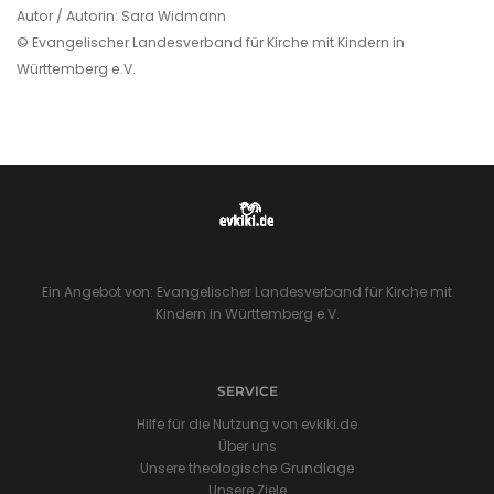
Autor / Autorin: Sara Widmann
© Evangelischer Landesverband für Kirche mit Kindern in
Württemberg e.V.
Ein Angebot von: Evangelischer Landesverband für Kirche mit
Kindern in Württemberg e.V.
SERVICE
Hilfe für die Nutzung von evkiki.de
Über uns
Unsere theologische Grundlage
Unsere Ziele