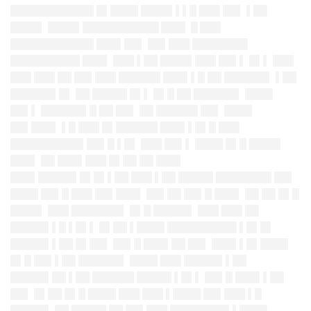
████████████ █▌████ ████▌▌▌█ ███ ██▌ ▌██
████▌ ████▌████████
███ ███▌ █ ███
█████
███████ ███▌██▌ ██▌███ ████████
██████████ ███▌ ███ ▌██ ████▌███ ██▌▌ █▌▌ ███
███ ███ ██ ██▌███ ██████ ███▌▌█ ██ ██████▌ ▌██
██████▌█▌ ██ █████ █▌▌ █▌█ ██ ██████▌ ████
██▌▌ ██████▌█ ██ ██▌ ██ ██████ ██▌ ████
██▌███▌ ▌█ ███ █▌██████ ███▌▌█▌█ ███
██████████▌██▌█ ▌█▌ ███ ██▌▌ ████ █▌█ ████▌
███▌ ██ ███▌███ █▌██ ██ ███▌
███▌█████▌█▌█▌▌██ ███ ▌██ █████ ████████ ██▌
████ ██▌█ ███ ██▌███▌ ██▌██ ██▌█ ███▌ ██ ██ █▌█
████▌ ███ ███████▌ █▌█ █████▌ ███ ███ ██
█████▌▌█ ▌█▌▌ █▌██ ▌████ ██████████ ▌█▌█▌
█████▌▌██ █▌██▌ ██▌█ ███▌██ ██▌ ███▌▌█▌████
█▌█ ██▌▌██ ██████▌ ████ ███ █████▌▌██
█████▌██ ▌██ ██████ █████ ▌█▌▌ ██▌█ ███▌▌██
██▌ █▌██ █▌█ ████ ███ ███ ▌████ ██▌███ ▌█
█████▌ ██ █████ ██ ██▌███ ████████▌▌████