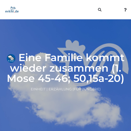
toggle
navigation
Eine Familie kommt
wieder zusammen (1.
Mose 45-46; 50,15a-20)
EINHEIT | ERZÄHLUNG (FÜR JÜNGERE)