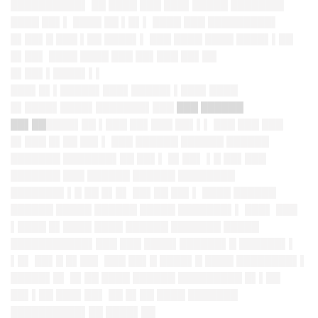
██████████▌ ██ ████ ███ ███▌█████ ███████▌
████ ██▌▌ ████ ██ ▌█▌▌ ████ ███ █████████▌
█▌██▌█ ███ ▌██ ████▌▌ ███ ████ ████ ████▌▌██
█▌██▌ ████ ████ ███ ██▌███ ██▌██
█▌██▌▌████
▌▌▌
███▌█▌▌█████▌███▌██
██
█▌▌███▌████
█▌████▌█
██
█▌████
███▌███
███ ██████
██▌██
████▌██ ▌███ ██▌███ ██▌▌▌ ███ ███ ███
█▌███ █▌██ ██▌▌ ███ ██████ ██████ ██████
███████ ███████▌██ ██▌▌ █▌██▌ ▌█ ██▌███
███████ ███ ██████ ██████ ████████
███████▌▌█ ██ █▌█▌ ██▌██ ██▌▌ ████ ██████
██████ █████ ██████ █████ ███████▌▌ ███▌ ███
▌████ █▌████ ████ ██████ ███████ █████
████████
███▌███ ███ ████▌█
█████▌█ ██████▌▌
▌█▌ ██▌█ █▌██▌ ███ ██▌█ ████▌█ ████ ████████▌▌
█████▌█▌ █▌██ ████ ██████ █████████ █▌▌██
██▌▌██ ███▌██▌ ██ █▌██ ████ ███████
██████████▌██ ████▌██