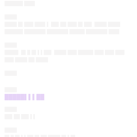
██████ ██
█▌
████
████ █▌███ ███▌▌ ██▌██ ███ █▌██▌ ████ █
███
██████ ███████ ███████ █████ ███████ ██
█▌
████
████▌ █▌█ █▌▌▌██▌ ████ ███ █████ ███ █
██ ███
███ ████ ██ ███
█
████
████
█████▌▌▌██
████
██▌██ ██▌▌▌
████