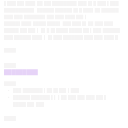
▌███ ██▌███▌██ ██▌████████▌███ █▌█ ███ ▌███
██████████▌ ██████ ██████ █▌█ ███▌██ ██████
███ ███ ███████▌██▌███ ███▌██▌▌
█████▌███▌████▌████▌ ███ ███ █▌██ ███ ███
█████ ██▌██▌▌ █▌█ █▌████ ████▌██ ▌███ ██████
███ ██████ ███▌▌ █▌███ ███████ ███ ███ ███▌█
████
████
█████████
████
███ ███████ ▌██ █▌██▌▌███
██████ ██████▌▌▌ ▌██ ███ ██▌███ ██▌▌
████▌██▌███
████