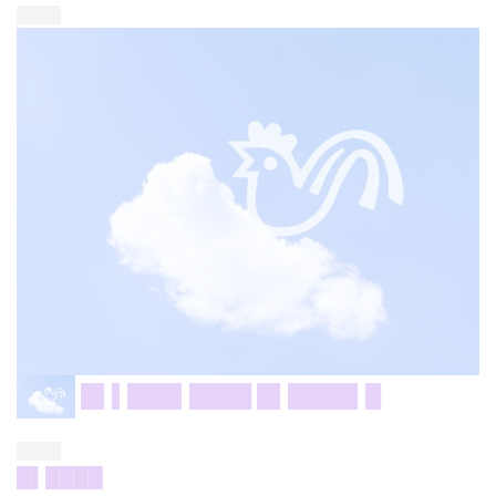
████
█▌▌███▌████ █▌████▌█
████
█▌████