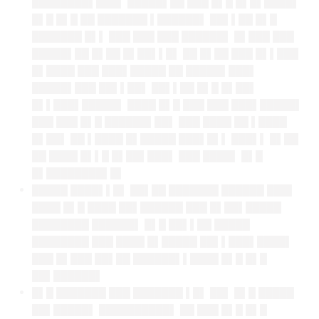
████████▌███▌ █████▌██ ███ █▌█ █▌█▌████▌
█▌█ █▌█ ██ ███████ ▌██████▌ ██▌▌██ █▌█
███████ █▌▌ ███ ███ ███ ██████▌ █▌███ ███
█████▌██ █▌██ █▌██▌▌█▌ ██ █▌██ ███ █▌▌███
█▌████ ███ ███▌█████ ██ █████▌███▌
█████▌███ ██▌▌██▌ ██▌▌██ █▌█ █▌██▌
█▌▌███▌█████▌ ████ █▌█ ███ ███ ███▌█████▌
███ ███ █▌█ ██████▌██▌ ███ ████ ██ ▌████
█▌██▌ ██ ▌████ █▌█████ ███▌█▌▌ ███▌▌ █▌██
██ ████ █▌▌█ █▌██▌███▌ ███ ████▌ █▌█
█▌████████▌█▌
█████ ████▌▌█▌ ██▌██ ███████ ██████ ███▌
████ █▌█ ████ ██▌██████ ███ █▌██▌█████
████████ ██████▌ █▌█ ██▌▌██ █████
████████ ███ ████ █▌█████ ██▌▌███▌████▌
███ █▌███ ██▌██ ██████▌▌████ █▌█ █▌█
██▌██████▌
█▌█ ███████ ███ ███████ ▌█▌ ██▌ █▌█ █████
██▌█████▌ ██████████▌ ██ ███ █▌█ █▌█