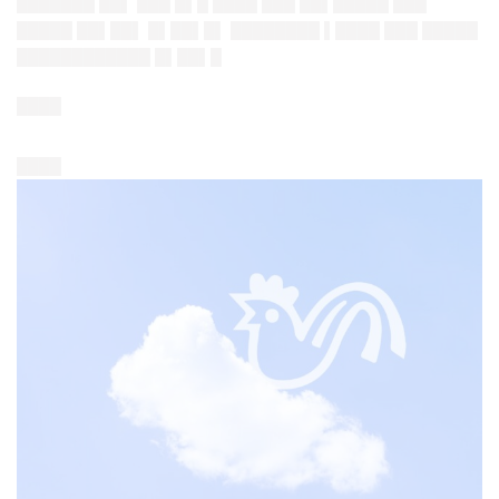
███████ ██▌ ███ █▌█ ████ ███ ██▌█████ ███
█████ ██▌██▌ █▌██▌█▌ ████████ ▌████ ███ █████
████████████ █▌██▌█
████
████