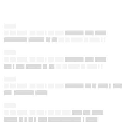
████
█▌██ ███▌ ██ ██▌▌██ ███
██████▌███ ████
████████ █████▌█▌██
██ █▌████ █▌███▌▌▌
████
█▌██ ███▌ ██ ██▌▌██ ███
██████▌███ ████
██▌▌███ █████▌█▌██
██ █▌████ █▌███▌▌▌
████
█▌██ ███▌ ██ ██▌▌██ ███
██████▌██ █▌███▌▌ ███
██▌ ███████ ████
▌
████
█▌██ ███▌ ██ ██▌▌██ ██ ███
███▌██▌████
████▌█▌█ █▌▌ ███ ███████████▌▌████
▌