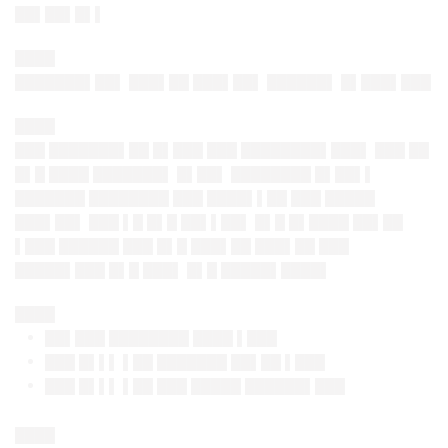
██▌██▌█▌▌
████
███████▌██▌ ███▌██ ███▌██▌ ██████▌ █▌███▌███
████
███ ███████▌██ █▌███ ███ ████████▌███▌ ███ ██
█▌█ ████ ███████▌ █▌██▌ ████████ █▌██▌▌
███████ ████████ ███ ████▌▌██ ███ █████
███▌██▌ ███ ▌█ █▌█ ██▌▌██▌ █▌█ █▌████ ██▌██
▌███ ██████ ███ █▌█ ███▌██ ███▌██ ███
█████▌███ █▌█ ███▌ █▌█ █████▌████▌
████
██▌███ ████████ ████ ▌███
███ █▌▌▌ ▌██ ███████ ██▌██ ▌███
███ █▌▌▌ ▌██ ███ █████ ██████▌███
████