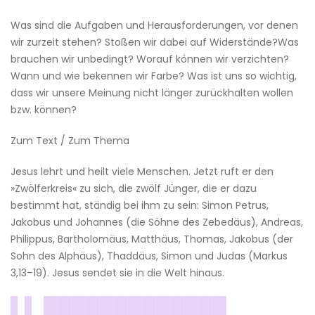
Was sind die Aufgaben und Herausforderungen, vor denen
wir zurzeit stehen? Stoßen wir dabei auf Widerstände?Was
brauchen wir unbedingt? Worauf können wir verzichten?
Wann und wie bekennen wir Farbe? Was ist uns so wichtig,
dass wir unsere Meinung nicht länger zurückhalten wollen
bzw. können?
Zum Text / Zum Thema
Jesus lehrt und heilt viele Menschen. Jetzt ruft er den
»Zwölferkreis« zu sich, die zwölf Jünger, die er dazu
bestimmt hat, ständig bei ihm zu sein: Simon Petrus,
Jakobus und Johannes (die Söhne des Zebedäus), Andreas,
Philippus, Bartholomäus, Matthäus, Thomas, Jakobus (der
Sohn des Alphäus), Thaddäus, Simon und Judas (Markus
3,13–19). Jesus sendet sie in die Welt hinaus.
▌▌ █████████████