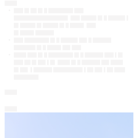
████
███ █▌██ █▌█ ████████ ███
█████████████████▌ ███ █████ █▌█ █████▌▌
█▌█████ █▌█████ █▌█ ████▌ ███
█▌████▌██████
███ ████████ █▌█ █████▌██▌█ ██████
███████ █▌█ ████▌██▌███
████ ███ █▌█ ████████ █▌█ ██████ ███ ▌█▌
███ ██ █▌██▌▌█▌ ████ █▌█ ██████ ██▌████
█▌██▌ ▌██████ █████████▌▌██ ██▌▌██ ███▌
████████
████
████