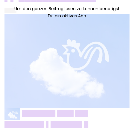
████
████████ ████ ███
█████████▌▌███████▌█