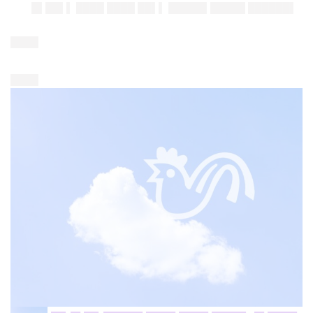
█▌██▌▌ ████ ████ ██▌▌ █████▌█████ ██████▌
████
████