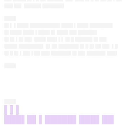
███ ██▌ ██████ ███████▌
████
█▌▌ ▌████ ██████████▌████ ▌████ ████████
█▌████ ████ ▌████ █▌████ ██▌██████▌
█▌█▌▌█▌██▌ ████ ███▌▌▌ █▌█ ██████ █▌██▌
████▌████████▌ █▌██ ███████ █▌█ █▌██ ██▌ ▌█
█▌█ █▌▌██▌▌██ ███ ███████ █▌██▌██████▌███▌
████
████
▌▌▌
███▌█▌▌█████▌███▌██