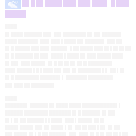
█▌█ █▌████ ███ ███ ███▌ █ ███
█████
████
█▌████ ██████ ██▌ ██▌███████▌█▌ ██ ██████▌
████ ██████▌ ███ ███ ▌████ ██ ██████▌ ██▌██
█▌█ █████ ██▌███ █████▌ ▌██ ████ ███ █▌▌█▌█▌██
█▌█ ██████ █▌██▌ ████ ▌████ █▌███ ████▌███▌
█▌██▌ ███ ████▌ █▌█ █▌█▌█▌ █▌█ ████████
███▌█████ ▌█ ▌███ ██▌██▌█▌███████▌▌▌ ██ ▌█▌
█▌█ ████████ ██████▌▌ ███████ ████████
██▌███ ██ ███████▌
████
███████▌ ██████ █▌████ ████ ███████████▌▌
██████ ████████ ███████ █▌█ ██████ █▌██▌
█▌▌█▌██ █████▌▌▌███▌ ███ ▌████▌ █▌█
████▌████▌██▌█▌ ████ ▌█▌ ██ █▌██▌▌█▌ █▌██
██▌████▌█▌▌█ ██ █████▌ ██▌ ███ █▌█ █▌██ █▌▌██