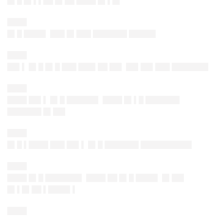
█▌█ █▌▌▌██ █▌██ ████ █▌▌█▌
████
█▌█ ████▌ ███ █▌███ ███████ █████▌
████
██▌▌ █▌█ █▌█ ███ ███▌██ ██▌ ██▌██▌███ ███████▌
████
████ ██▌▌ █▌█ ██████▌ ████ █▌▌█ ███████
███████ █▌██▌
████
█▌█ ▌████ ███ ██▌▌ █▌█ ███████ ██████████▌
████
████ █▌█ ███████▌ ████ ██ █▌█ ████▌ █▌██▌
█▌▌█▌██ ▌████▌▌
████