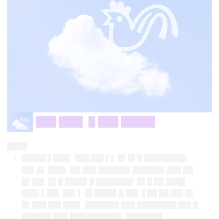
███ ███▌ █ ███ █████
████
█████ ▌███▌ ███ ██▌▌▌ █▌█▌█ ████████▌
██▌█▌ ███▌ ██ ███ ██████▌██████▌███ ██
█▌██▌ █▌█ ████▌█ ███████▌ █▌█ ██ ████
███▌▌██▌ ██▌▌ █▌████▌█ ██▌ ▌██ ██ ██▌█▌
█▌███ ██▌███▌ ███████ ███ ████████ ██▌█
██████ ███ ██████████▌ ███████▌