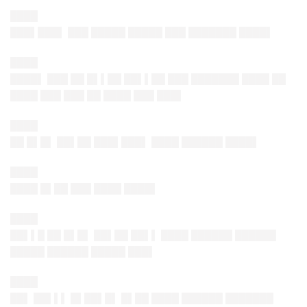
████
███▌███▌ ███ █████ █████ █
██ ███████ ███
█▌
████
████▌ ███ ██ █▌▌██ ██▌▌██ █
██ ███████ ████ ██
████ ███ ███ ██ ████ ███ ██
█▌
████
██ █▌█▌ ██▌██ ███▌███▌ █
███ ██████ ███
█▌
████
████ █▌██ ███ █
███ ███
█▌
████
██▌▌█ ██ █▌█▌ ██▌██ ██▌▌ █
███ ██████ ██████
█████ ██████ █████ ██
█▌
████
██▌ ██▌▌▌ █▌██▌█▌ █▌██ █
███ ██████ ███████