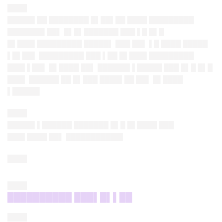
████
█████▌██ ████████ █▌██▌██ ████ █████████
███████▌██▌ █▌█▌███████ ███ ▌█ █▌█
█▌███▌█████████ █████▌ ███ ██▌ ▌█ ████ █████
▌█▌██▌ █████████ ███ ▌██ █▌███▌█████████
███▌▌██▌ █▌████ ██▌ ██████▌▌█████ ███ █▌█ █▌█
███▌ ██████ ██ █▌███ ████▌██ ██▌ █▌████
▌█████▌
████
█████▌▌██████ ███████ █▌█ █▌████ ███
███▌████ ██▌ ███████████▌
████
████
██████████ ███▌█▌▌██
████