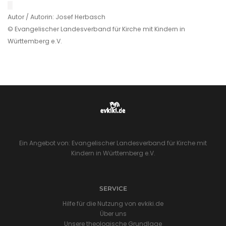
█
Autor / Autorin: Josef Herbasch
© Evangelischer Landesverband für Kirche mit Kindern in
Württemberg e.V.
Ein Angebot von: Evangelischer Landesverband für Kirche mit
Kindern in Württemberg e.V.
SERVICE
Hilfe für die Nutzung von evkiki.de
Über uns
Unsere theologische Grundlage