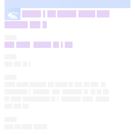
████▌▌██ ████▌████ ███
█████▌██▌█
████
██▌███▌ ████▌█▌▌██
████
██▌██▌█▌▌
████
███▌████ █████▌██ ████ █▌██▌██ ██▌ █▌
███████▌▌ █████▌ ██▌ ██████▌█▌ █▌█▌██
█▌███▌█████████ █▌▌ ██████▌███▌ ████▌
██▌██▌██
████
███ ██ ███▌████▌