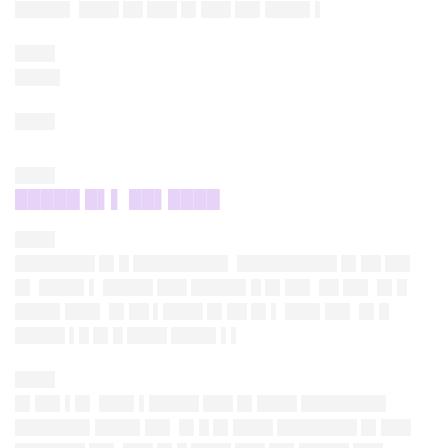
█████▌ ████ ██ ███ █▌███ ██▌████▌▌
████
████▌
████
████
█████ █▌▌ ██▌████
████
████████ █▌█ █████████▌ ██████████ █▌██ ██▌
█▌ ████▌▌ █████ ███ █████▌█ █▌██▌ ██ ██▌ █▌█
████▌███▌ █▌██ ▌████ █▌██ █▌▌ ███▌██▌ █▌█
█████ ▌█ █▌█ ████ ████▌▌▌
████
█▌██▌▌█▌
███▌▌█████ ███ █▌████ ████████▌
███████▌████▌██▌ █▌█ █▌████ ████████ █▌███