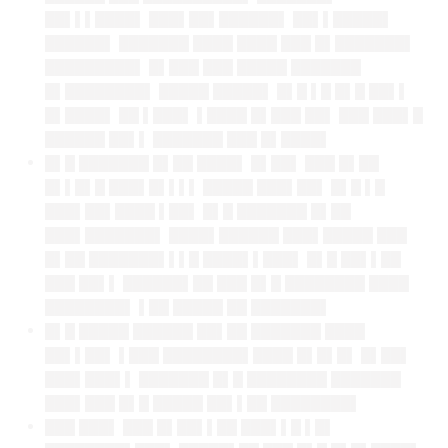
██▌▌▌████▌ ███▌██▌██████▌ ██▌▌█████▌
██████▌ ███████ ████ ████ ███ █▌███████▌
█████████▌ █▌███ ███ █████ ███████
█▌████████▌ █████ █████▌ █▌█ ▌█ █▌█ ██▌▌
█▌████▌ ██ ▌███▌ ▌████ █▌███ ██▌ ███ ███▌█
██████ ██▌▌ ███████ ███ █▌████▌
█▌█ ███████ █▌██ ████▌ █▌██▌ ███ █▌██
█▌▌█▌█ ███▌█▌▌▌▌ █████ ███▌██▌ █▌█ ▌█
███▌██▌████ ▌██▌ █▌█ ███████ █▌██
███▌███████▌ ████▌██████ ███▌█████ ███
█▌██ ███████▌▌▌█ ████▌▌███▌ █▌█ ██▌▌██
███ ██▌▌ ██████▌██ ███ █▌█ ████████ ████
████████▌ ▌██ █████ ██ ███████▌
█▌█ █████ ██████ ██▌██ ███████ ████
██▌▌██▌ ▌███ ████████▌████ █▌█▌█▌ █▌██▌
███▌███▌▌ ███████ █▌█ ████████ ███████
███▌███ █▌█ █████ ██▌▌██ ████████▌
███ ███▌ ███ █▌██▌▌██ ███▌▌█ ▌█▌