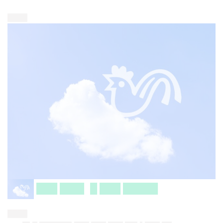
████
███ ███▌ █ ███ █████
████