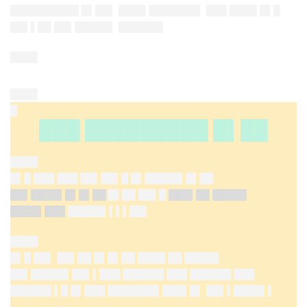
██████████ █▌██▌ ████ ███████▌ ███ ████ █▌█
██▌▌██ ██▌█████▌ ██████▌
████
████
█
███ █████████ █▌██
████
█▌█ ███ ███ ██▌██▌█ █▌█████▌█▌██
██▌████▌█▌█▌██
█▌██ ██▌█
███▌██ █████
████▌███
█████▌▌▌▌██▌
████
█▌█ ██▌ ██▌██ █▌█▌██ ████ ██ █████
██▌█████▌██▌▌███ ██████ ███ ██████ ███
██████ ▌█ █▌███ ███████▌███▌█▌ ██▌▌████▌▌