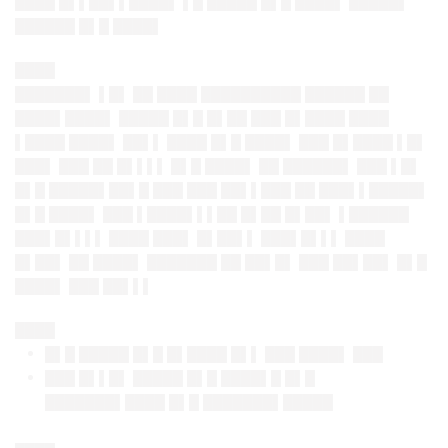
████ █▌▌██▌▌████▌ ▌█ █████ █▌█ ████▌ █████▌
██████ █▌█ ████▌
████
███████▌ ▌█▌ ██ ████ ██████████ ██████ ██
████▌████▌ █████ █▌█ █▌██ ███ █▌████ ████
▌████ ████▌ ██▌▌ ████ █▌█ ████▌ ███ █▌████ ▌█▌
███▌ ███ ██ █▌▌▌▌ █▌█ ████▌ ██ ██████▌ ███ ▌█▌
█▌█ █████▌██▌█ ███ ███ ██▌▌███ ██ ███▌▌█████▌
█▌█ ████▌ ███ ▌████▌▌▌██ █▌██ █▌██▌ ▌██████
███▌█▌▌▌▌ ████ ███▌ █▌██▌▌ ███▌█▌▌▌ ████
█▌██▌ ██ ████▌ ███████ ██ ██▌█▌ ███ ██▌██▌ █▌█
████▌ ███ ██▌▌▌
████
█▌█ █████ █▌█ █▌████ █▌▌ ███ ████▌ ███
███ █▌▌█▌ █████ █▌█ ████▌█ █▌█
███████▌████ █▌█ ███████▌█████