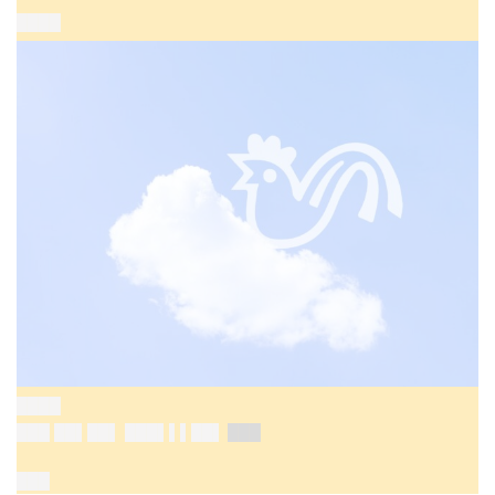
████
████
███ ██▌██▌
███▌▌▌██▌
███
███