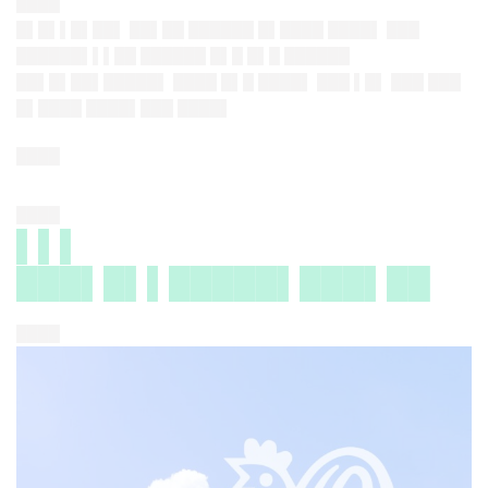
████
█▌█▌▌█▌██▌ ██▌██ ██████ █▌████ ████▌ ███
██████▌▌▌██ ██████ █▌█ █▌█ ██████
██▌█▌██▌█████▌ ████ █▌█ ████▌ ███ ▌█▌ ███ ███
█▌████ ████▌███ ████▌
████
████
▌▌▌
███▌█▌▌█████▌███▌██
████