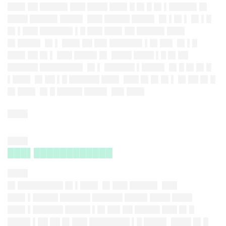
███▌██ █████▌███ ████ ███▌█ █▌█ █▌▌█████▌█▌
████ █████▌████▌ ███ █████ ████▌ █▌▌█▌▌ █▌▌█
█▌▌███ ██████▌▌█ ███ ███▌██ █████▌███▌
█▌████▌ █▌▌ ███▌██ ██▌██████▌▌█▌██▌ █▌▌█
███▌██ █▌▌ ███ ████▌█▌ ████ ████ ▌█ █▌██
██████ ████████▌ █▌▌ ██████ ▌████▌ █▌█ █▌█▌█
▌███▌ █▌██ ▌█ ██████ ███▌ ███ █▌█▌█▌▌ █▌██ █▌█
█▌███▌ █▌█ █████ ████▌ ██▌███▌
████
████
███▌████████████
████
█▌█████████ █▌▌███▌ █▌███ █████▌ ███
███▌▌█████ ██████ ██████ ████▌████ ████
███▌▌██████ █████ ▌█▌██▌██ █████ ███ █▌█
████▌▌██ ██ █▌███ ████████ ▌█ ████▌ ████ █▌█