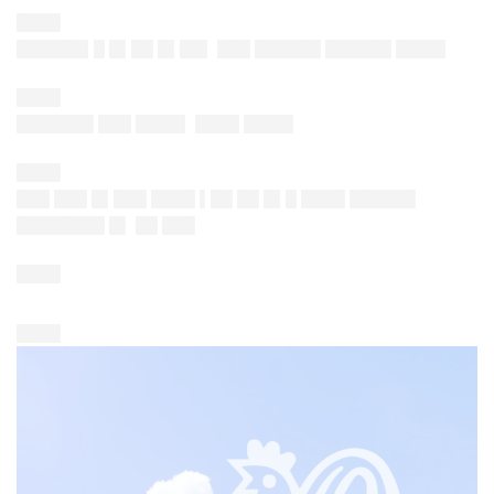
████
██████▌█ █▌██ █▌██▌ █
██ ██████ ██████ ███
█▌
████
███████ ███ ████▌ █
███ ███
█▌
████
███ ███ █▌███ ████ ▌██ ██ █▌█ █
███ ██████
████████ █▌ ██ ██
█
████
████