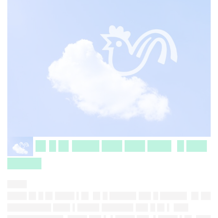
█▌█ █▌████ ███ ███ ███▌ █ ███
█████
████
████ █▌█ █▌████ ▌█▌ █▌█ █████▌██▌█ █████▌ █▌██
█████████ ███▌▌████▌██████▌██▌█ █▌▌ ███