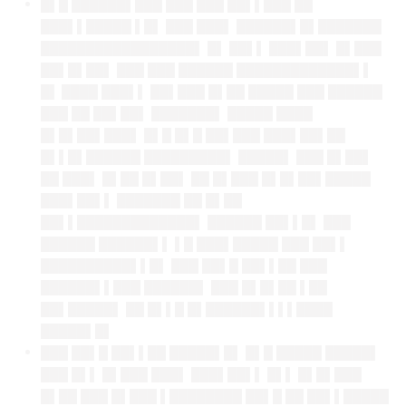
█▌█ ██████▌███ ███ ███ ██▌▌███ ██
███▌▌█████ ▌█▌ ███ ███▌ ██████▌█▌███████
█████████████████▌
█▌
██▌▌ ███▌██▌ █▌███
██▌█▌██▌ ███ ███ ██████ █████████████▌▌
█▌
████ ███▌▌ ██▌███ █▌██ █████ ███ ██████
███ ██ ██▌██▌ ███████▌ █████ ████
█▌█▌██▌███▌ █▌█ █▌█ ██▌███ ███▌██▌██
█▌▌█▌██████ █████████▌ █████▌ ███ █▌██▌
██ ███▌ █▌██ █▌██▌ ██ █▌███ █▌█▌██▌█████
███▌██▌▌ ███████ ██ █▌██
██▌▌█████████████▌ ██████ ██▌▌█▌ ███
██████ ██████▌▌ ▌█ ███▌█████ ███ ██▌▌
██████████▌▌█▌ ███ ██▌█ ██▌▌██ ███
██████▌▌███ ██████▌ ███ █▌█▌██ ▌██
██▌█████▌ ██ █▌▌█ █▌██████▌▌▌▌████
█████▌█▌
███ ██▌█ ██▌▌██ █████▌█▌ █▌█ █████ █████▌
███ █▌▌ █▌███ ███▌ ███▌██▌▌ █▌▌ █▌█▌███
█▌██ ███ █▌███ ▌████████ ██▌█ ██ ██▌▌█████