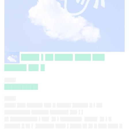
████▌▌██ ████▌████ ███
█████▌██▌█
████
█████████
████
████ ███ █████▌██▌█ █████ █████▌█ ▌██
█████████ ██████ ██████▌██▌▌▌
█▌█████████▌▌██▌ █▌▌███████▌ ████▌ █▌▌█
█████▌█ █▌▌ ██████▌███▌▌████ █▌█▌█ ███ ███▌█