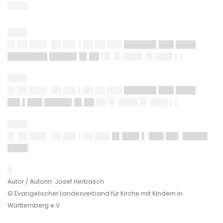
████
████
█▌██ ███▌ ██ ██▌▌██ ██ ███
██████▌███ ████
████████ █████▌█▌██
██ █▌████ █▌███▌▌▌
████
█▌██ ███▌ ██ ██▌▌██ ██ ███
██████▌███ ████
██▌▌███ █████▌█▌██
██ █▌████ █▌███▌▌▌
████
█▌██ ███▌ ██ ██▌▌██ ███
█▌███▌▌ ███ ██▌ █████
████
▌
█
Autor / Autorin: Josef Herbasch
© Evangelischer Landesverband für Kirche mit Kindern in
Württemberg e.V.