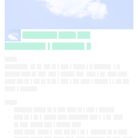
████████ ████ ███
█████████▌▌███████▌█
████
███████▌ █▌█▌ ██ █▌▌██▌▌████ ▌█ █████▌ ▌█
█████ ███ █▌██▌ ██▌▌████▌██▌ ███ ▌█▌ ███ ███
███▌██ █▌▌██ █▌█ █▌▌██▌▌██ ███ ▌████▌▌▌██ ██
███▌▌█████▌
████
██████ ████ █▌█ ██▌███ █▌▌██▌▌█████
███ █▌▌█▌▌ ████ ███ ██████▌██▌▌ ▌█▌ ███
█▌██▌ ████ ██▌▌████▌███
███ ███▌ ███▌▌ ██▌██ █▌▌█▌▌ █████ █▌█ ███