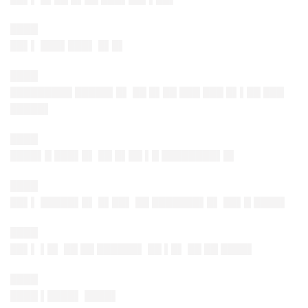
████
██▌▌ ███▌███▌ █▌█▌
████
█████████ █████▌█▌ ██ █▌██ ███ ███ █▌▌██ ███
█████▌
████
████▌█ ███▌█▌ ██ █▌██ ▌█ ████████▌█▌
████
██▌▌ █████▌█▌ █▌██▌ ██ ███████▌█▌ ██▌█ ████▌
████
██▌▌ ▌█▌ ██ ██ ██████▌ ██ ▌█▌ ██ ██ ████▌
████
████ ▌████▌ ████▌