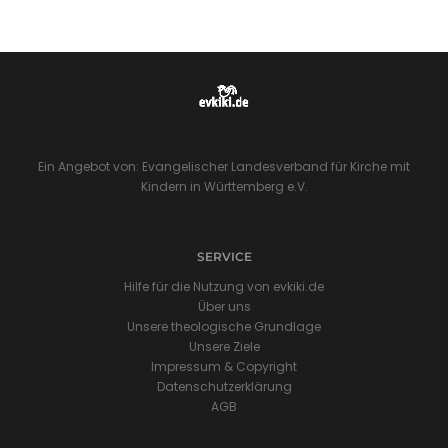
Ein Angebot von: Evangelischer Landesverband für Kirche mit
Kindern in Württemberg e.V.
SERVICE
Hilfe für die Nutzung von evkiki.de
Über uns
Unsere theologische Grundlage
Unsere Ziele
Impressum & Copyright
Datenschutzerklärung
AGB