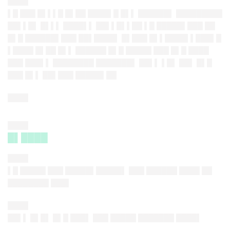
████
▌█ ███ █▌▌▌█ █▌██ ████▌█ █▌▌ ██████▌ █████████
██▌▌█▌ █▌▌▌ ████▌▌ ██▌▌█▌▌██ ▌█ █████▌███ ██
█▌█ ██████▌███ ██▌████▌ █▌███ █▌▌████▌▌███▌█
▌████ █▌██ █▌▌ ██████ █▌█ █████ ███ █▌█ ████
███ ███▌▌ ████████ ███████▌ ██▌▌ ▌█▌ ██▌ █▌█
███ █▌▌ ██▌███ █████▌██
████
████
█▌████
████
▌█ █████ ███ █████▌█████▌ █
██ ██████ ████ ██
████████ ██
█▌
████
██▌▌ █▌█▌ █▌█ ███▌ █
██ █████ ███████ ███
█▌