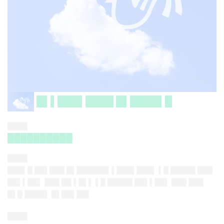
█▌▌███▌████ █▌████▌█
████
██████████
████
███▌█ ██▌███ █▌██████▌▌███▌███▌ ▌█ █████ ███
██▌▌██▌ ███ ██ ▌█▌▌ ▌█ █████ ██▌▌██▌ ███ ███
█▌█ ████▌ █▌██▌██▌
████