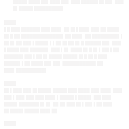
█████ ████ ██▌███▌██▌ ███ ██████ █▌██▌ ███
█▌█████ ██████████
████
▌█ ███ ██████▌███ ███▌ ██ █▌▌███▌███ ██ ████
█▌█ ██ ██████████████▌ ██ ███▌ ██ █████████▌▌
█▌█▌██ ███ ▌████▌▌▌██ █▌██ █▌█ █████▌██▌ ███
▌████ ███ ██████▌ ███ ▌█▌ ████ █▌█ █▌▌██▌▌██
██████▌██▌▌██ █▌████▌█████ █▌█ █▌█ ███
█████▌▌██ ████ ██▌██▌ ███████████▌██
███▌██████████▌
████
█▌▌███ ███ █▌████▌█████ ███ ████ ███ ███▌ ███
██▌▌███ ███ ███ ███▌▌█████ ▌████▌ ██▌███
████▌███████ █▌█▌ ██ ██ ███ █▌▌██▌▌██ ███
█▌████▌█████ ███▌██
████