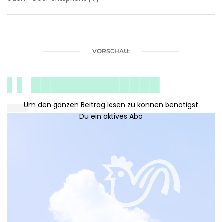
VORSCHAU:
▌▌ █████████████
████