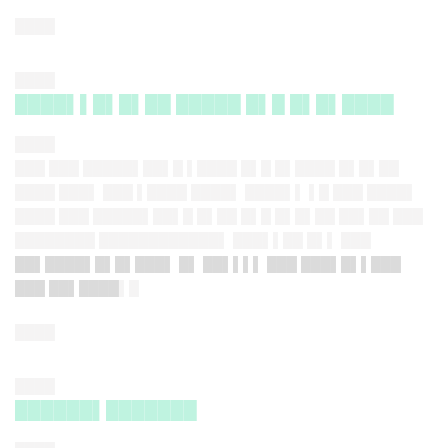
████
████
████▌▌█▌█▌██ █████ █▌█ █▌█▌████
████
███ ███ █████▌██▌█ ▌████ █▌█ █▌████ █▌█▌██
████ ███▌ ███ ▌████ ████▌ ████▌▌ ▌█ ███ ████▌
████ ███ █████▌██▌█ █▌██ █▌█ █▌█▌██ ██▌██ ███
████████ ████████████▌ ███▌▌██ █▌▌ ███
██▌████▌█▌█▌███▌ █▌ ██▌▌▌▌ ███ ███▌█▌▌███
███ ██▌████
▌█
████
████
██████▌███████