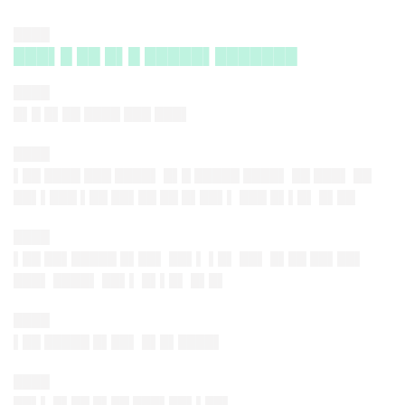
████
███▌█ ██ █▌█ █████▌███████
████
█▌█ █▌██ ████ ███ ███▌
████
▌██ ████ ███ ████▌ █▌█ █████ ████▌ ██ ███▌ ██
██▌▌███ ▌██ ██▌██ ██ █▌██▌▌ ███ █▌▌█▌ █▌██
████
▌██ ██▌█████ █▌██▌ ██▌▌ ▌█▌ ██▌ █▌██ ██▌██▌
███▌ ████▌ ██▌▌ █▌▌█▌ █▌█▌
████
▌██ █████ █▌██▌ █▌█▌████▌
████
██▌▌ █▌██ █▌██ ███▌██▌▌██▌