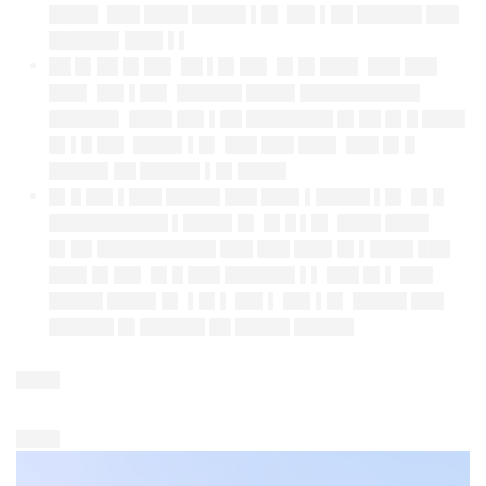
████▌ ███ ████ █████ ▌█▌ ██▌▌██ ██████ ███
██████▌███▌▌▌
██ █▌██ █▌██▌ ██ ▌█▌██▌ █▌█▌███▌ ███ ███
███▌ ██▌▌██▌ ██████ ████▌███████████
██████▌ ████ ██▌▌██ ████████ █▌██ █▌█ ████
█▌▌█ ██▌ ████▌▌█▌ ███ ███ ███▌ ███ █▌█
█████▌██ █████▌▌█▌████▌
█▌█ ██▌▌███ █████ ███ ███▌▌█████ ▌█▌ █▌█
███████████ ▌████▌█▌ █▌█ ▌█▌ ████ ████
█▌██ ███████████ ███ ███ ███▌█▌▌████ ███
███▌█▌██▌ █▌█ ███ ██████▌▌▌ ███ █▌▌ ███
█████ ████▌█▌ ▌█▌▌ ██▌▌ ██▌▌█▌ █████ ███
██████ █▌██████ ██ █████ █████▌
████
████