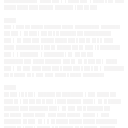
███████████▌ ████ ██▌▌ ▌████ ██▌ ▌████ ▌█▌ ███
████ ████ ███ █████ ██████▌▌██ █▌██▌
████
██▌▌███ █▌████ ██████ ████ ████████▌ ██████▌
██ ██▌▌ █▌██▌▌██ █▌▌█ █████▌██ █████████▌
██▌▌ █▌███ ██▌████▌████ ██▌▌██ █▌█▌▌▌ ███
███▌████████▌▌██ █▌█████ ██ █▌███ ▌▌███████
██▌▌ ▌██████▌ ▌███████ ▌█▌ ██ █▌██
██████▌██▌████ █████▌██▌█▌ █▌█ ██▌█▌▌ ████
██▌▌ █▌██▌ ███ ███ ██▌▌███ ██▌▌██ ▌█▌▌ ███████
█▌█ ████ █▌▌ ██▌███ ████ ▌████ ███████▌
████
█▌██▌▌█ ▌█▌▌ ██████ █▌███████▌▌██▌ ████ ██
███ █▌▌██ ██ █▌█ ██▌▌███ █████ ███▌▌ █▌█ ████▌
█████ ███ ██████▌██▌▌ █▌██▌ █▌█ █████▌██
█▌████ ████ ███▌ ███ ███ ████▌
████▌
▌ ███
██████ █▌██▌ █▌▌█ █▌████ ████▌████ ███████▌