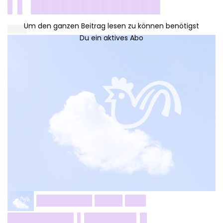
▌▌ █████████████
████
████████ ████ ███
█████████▌▌███████▌█