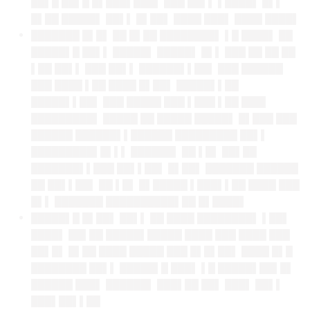
██▌█ ██▌█ █▌███▌███▌ ███ ██▌▌ ▌████▌ █▌▌
█▌██ █████▌ ██▌▌ █▌██▌ ████ ███▌ ████ ████▌
███████ █▌█▌ ██ █▌██ ████████▌ ▌█ ████▌ ██
█████▌█ ██▌▌ █████▌ █████▌ █▌▌ ███ ██ ██ ██
▌██ ██▌▌ ███ ██▌▌ ██████▌▌██▌ ███ ██████
███ ████ ▌██ ████ █▌██▌ █████▌▌██
█████▌▌██▌ ███ █████ ███ ▌███ ▌██ ███▌
█████████▌ █████ ██ █████ █████▌ █▌███ ███
██████ ██████▌▌██████ █████████ ██▌▌
█████████▌█▌▌▌ ██████▌ ██ ▌█▌ ██▌██
███████▌▌███ ██▌▌██▌ █▌██▌ ███████ ██████
██ ██▌▌██▌ ██ ▌█▌ █▌█████ ▌███▌▌██ ████ ███
█▌▌ ███████ ██████████▌██ █▌████▌
█████▌█ █▌██▌ ██▌▌ ██ ████ ████████▌ ▌██▌
████▌ ██▌██ █████▌█████ ████ ███ ████ ███
██▌█▌ █▌██ ████ █████ ███ █▌█▌██▌ ████ █▌█
████████ ██▌▌ █████▌█ ███▌ ▌█ █████▌██▌█▌
██████ ███▌ ██████▌ ███▌██ ██▌ ███▌ ██▌▌
███▌██▌▌██