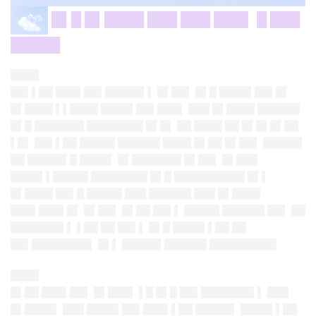
█▌█ █▌████ ███ ███ ███▌ █ ███
█████
████
██▌▌██ ███▌██▌█████▌▌ █▌██▌ █▌█ ████▌██▌█▌
█▌████ ▌▌████ ████▌██▌███▌ ███ █▌████ ██████
█▌█ ███████ ████████ █▌█▌ ██ ████ ██ █▌█▌█▌██
▌█▌ ██▌▌██ █████ ██████ ████ █▌██ █▌██▌ █████▌
██ █████▌█ ████▌ █▌███████ █▌██▌ █▌███
████▌▌█████ ████████ █▌█ ██████████ █▌▌
█▌████ ██▌█ █████ ███ ██████ ███ █▌████
███▌███▌█▌ █▌██▌ █▌██ ██▌▌ █████ ██████ ██▌ ██
███████▌▌ ▌██ ██ ██▌▌ █▌█ ████▌▌██ ██
██▌████████▌ █▌▌ █████▌██████ █████████▌
████
█▌██ ███▌██▌ █▌███▌ ▌█ █▌█ ██▌███████▌▌ ███
█▌████▌ ███ ████▌██▌███▌▌██ █████▌ ████▌▌██