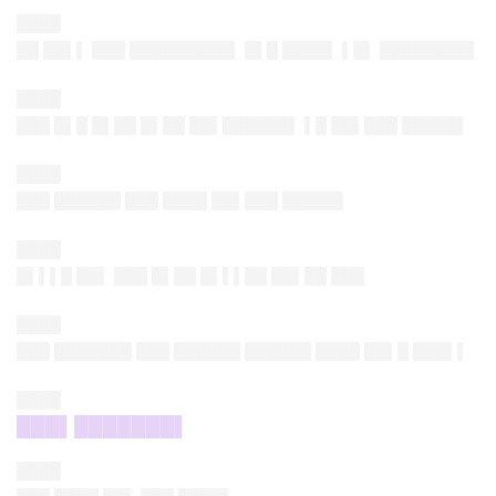
████
██ ██▌▌ ███ █████████▌ █▌█ ████▌ ▌█▌ ████████▌
████
███ █▌█ █▌██ █▌██ ██▌██████▌ ▌█ ██▌███ █████▌
████
███ ██████ ███ ████ ██▌███ █████▌
████
█▌▌▌█ ██▌ ███ █▌██ █▌▌▌██ ██▌██ ███
████
███ ███████ ███ ██████ ██████ ████ ██▌█ ███▌▌
████
███▌███████▌
████