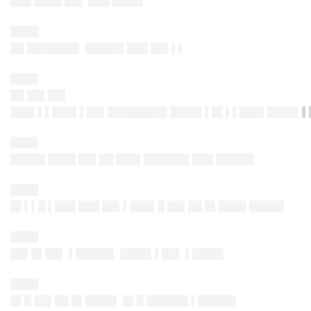
███ ████ ██▌ ███ ████▌
████
██ ███████▌ █████▌███ ██▌▌▌
████
██ ██▌██▌
███▌▌▌███▌▌██▌████████▌████▌▌█▌▌▌███▌████▌▌
████
█████ ████ ██▌██ ███▌██████▌███ █████▌
████
█▌▌▌█ ▌███ ███ ██▌▌███▌█ ██▌██ █▌████ █████
████
██▌█▌██▌ ▌█████▌ ████▌▌██▌ ▌████▌
████
█▌█ ██▌██ █▌████▌ █▌█ ██████ ▌█████▌