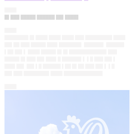
████
█▌███ █████ ██████ ██▌████▌
████
████████ █▌████ ████ ████ ███ █████████ ████
██▌██ ███ █████ ███▌███████▌ ██████▌ ██████
▌██ ██▌▌ ████ █████ █▌█▌████████████▌███
█████ █▌███ ██▌███▌█ ██████▌▌ ▌█ ███ ██▌▌
███▌██▌ ██▌▌█ ██████ ▌██ █▌██ ███ ██▌▌ ▌█
██▌███ ████████▌████ █████████████
████