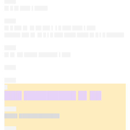
████
█▌█ █▌███▌▌████▌
████
█▌█ ██▌█▌ █▌██ ██▌▌ ▌█ ███ ███▌▌███
█████▌██▌█▌ █▌█ ▌█ ███ ████ ████ █▌█ ▌█ ██████
████
█▌█▌ ██ ████▌██████▌▌███
████
████
█
███ █████████ █▌██
████
████▌██████████████
████