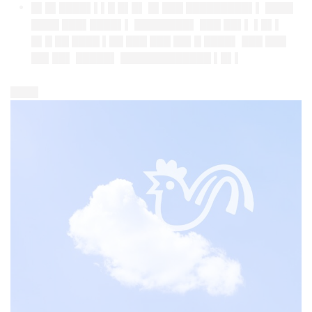
█▌█▌████▌▌▌█ █▌█▌ █▌███ █████████▌▌ ████
████ ███▌████▌▌ ████████▌ ███ ██▌▌ ▌█▌▌
█▌█ ██ ████ ▌██ ███ ███ ██▌█ ████▌ ███ ███
██▌██▌ █████▌ █████████████ ▌█▌▌
████