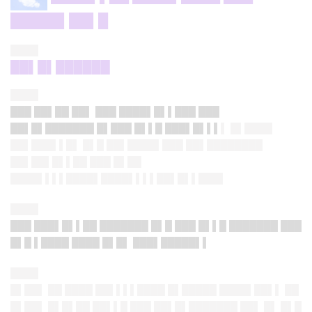
█████▌██▌█
████
██▌█▌██████
████
███ ██▌██ ██▌ ███ ████▌█▌▌███ ███
██▌█▌███████ █▌███ █▌▌█ ███▌█▌▌▌
▌ █▌████
██▌███▌▌█▌ █▌█ ██▌████▌███ ██▌████████
██▌██▌█▌▌██ ███ █▌██
████▌▌▌▌████▌████▌▌▌▌██▌█▌▌███▌
████
███ ███▌█▌▌██ ███████ █▌█ ███ █▌▌█ ███████ ███
█▌█ ▌████ ████ █▌█▌ ███▌█████▌▌
████
█▌██▌
██ ████ ██▌▌▌▌████ █▌█████ ████▌██▌▌ ██
█▌██▌ █▌█▌██ ██▌▌█ ███ ██▌█▌███████ ██▌ █▌ █▌█