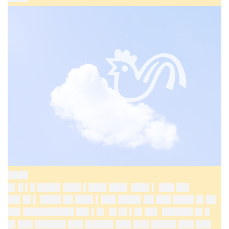
████
█▌█ ▌█ ████▌███▌▌███▌███▌ ███▌▌ ███ ██▌
██▌█▌▌ ████ ██ ███▌▌███ ████▌██ ███ ████ █▌██
██▌██████████ ██▌▌█▌ █▌█▌▌█▌██▌ ██████ █▌█
█▌███ ██████ ███ █████▌███ ███ █████ ███ ███