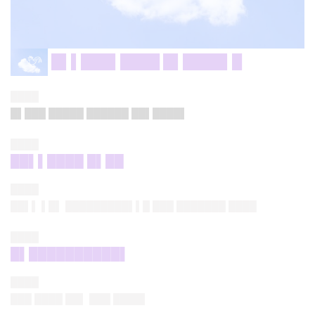
█▌▌███▌████ █▌████▌█
████
█▌███ █████ ██████ ██▌████▌
████
██▌▌████ █▌██
████
██▌▌ ▌█▌ █████████▌▌█ ███ ███████ ████
████
█▌██████████▌
████
███ ████ ██▌ ███ ████▌