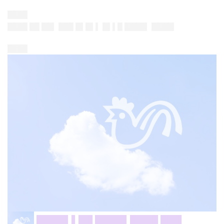
████
████ ██ ██▌ ███ █▌█▌▌ █▌▌█ ████▌ ████▌
████
████▌▌██ ████▌████ ███