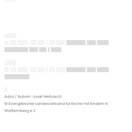
████
█▌██ ███▌ ██ ██▌▌██ ███
██████▌███ ████
████████ ███ ██▌▌███▌
████
█▌██ ███▌ ██ ██▌▌██ ███
██████▌███ ████
████████▌
█
Autor / Autorin: Josef Herbasch
© Evangelischer Landesverband für Kirche mit Kindern in
Württemberg e.V.