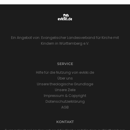
Ein Angebot von: Evangelischer Landesverband für Kirche mit
Kindern in Württemberg e.V.
SERVICE
Hilfe für die Nutzung von evkiki.de
Über uns
Unsere theologische Grundlage
Unsere Ziele
Impressum & Copyright
Datenschutzerklärung
AGB
KONTAKT