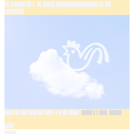
█▌█████ █▌▌ █▌████ ██████████████ █▌██
██████▌
███ █▌██ ███ ██ ██▌ ▌█ █▌███▌
███▌▌▌██▌ ████
███
████