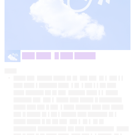
███ ███▌ █ ███ █████
████
████ ██▌ █████ ████ █▌█▌ ██▌██▌ █▌▌ ██▌▌▌
███ ███▌▌██████ ███▌ ▌█▌ ▌██▌▌▌██ ███
███▌██████ ██ █▌██▌ █████▌███▌▌▌ ████
██████ ██▌ ██▌▌ ████ ███ ████▌█ ███████▌
████ ███ ██▌█ ██▌ ▌███▌█████ ███ ██▌████
██▌█ ████▌█▌▌██ ▌█████ ███ ██████▌█▌▌
████ ████▌█ █▌██ ██▌ ██▌▌ █▌▌ █▌█▌
███████▌█████████▌██ ███ █████████▌ ████