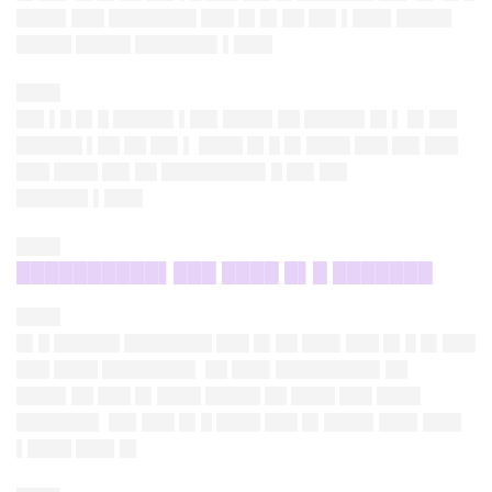
████▌███ ████████ ███ █▌█▌██ ██▌▌███▌█████
█████ █████ ███████▌▌███▌
████
██▌▌█ █▌█ █████▌▌██▌████▌██ █████▌█▌▌ █▌██▌
██████ ▌██ ██ ██▌▌ ████ █▌█ █▌████ ███ ██▌███
███ ████ ██▌██ █████████▌█ ██▌██▌
██████▌▌███▌
████
██████████▌███ ████ █▌█ ███████
████
█▌█ ██████ ████████ ███ █▌██ ███▌███ █▌█ █▌███
███ ████ ████████▌ ██ ███▌█████████▌██
████▌██ ███ █▌████ █████ ██ ████ ███ ████
███████▌ ██▌███ █▌█ ████ ███ █▌████▌███▌███▌
▌████ ███▌█▌