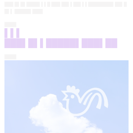
███ █▌█▌████▌▌▌█ ███ ██▌▌██▌▌▌████████▌██▌█
█▌▌ █████▌███▌
████
▌▌▌
███▌█▌▌█████▌███▌██
████