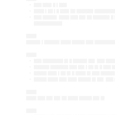
███ ███▌█ ▌███
████ ▌██ ▌█ ███▌██ ██████▌████████ 
███ █████▌ ████ ███ ██▌██ ██████▌█
███████████
████
█████▌▌██████ ████ █████ ███ ███████
████
███ ████████ █▌█ █████▌██▌ ███ ███
██████ ███████ ███ ██▌▌██ █▌█ ███ 
█████ ███▌▌██ █▌█ ████ █▌███ █████
█████ ████ ███ ███▌█████ █▌██▌ ███
████
████ ███ ██▌██▌██ ████ █████ ██▌█▌
████