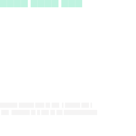
████ ████ ███
██████▌█████ ███ █▌██▌ ▌█████ ██▌▌
▌██▌ ██████ █▌█ ██▌█▌██ ███████████