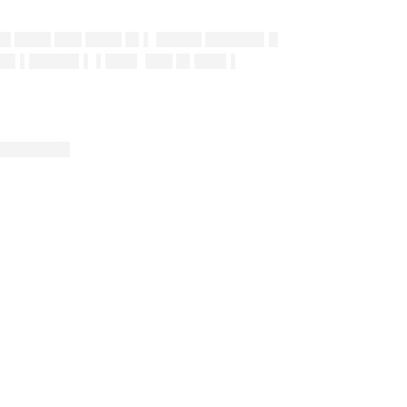
██ ████ ███ ████ █▌▌ █████ ██████▌█
███▌▌█████▌▌ ▌███▌ ███ █▌███▌▌
████████▌