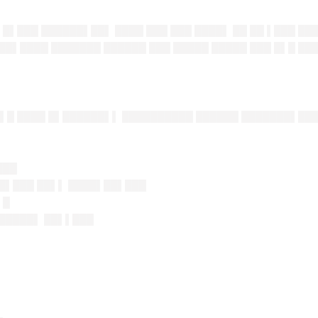
█▌███ ██████▌██▌ ████ ███ ███ ████▌ ██ ██ ▌███ ██
 ██▌████ ███████ ██████ ███ █████ █████ ███ █▌█ █
█▌█ ████ █▌██████▌▌ ██████████ ██████ ███████▌██
███
██▌███ ██▌▌ ████▌██▌███
▌█
 █████▌ ██▌▌███