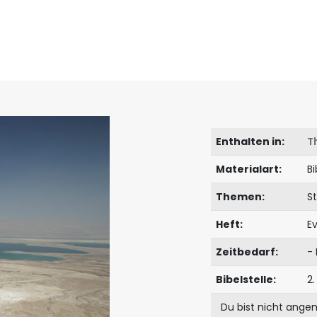
Enthalten in:
T
Materialart:
Bi
Themen:
S
Heft:
Ev
Zeitbedarf:
- 
Bibelstelle:
2
Du bist nicht ange