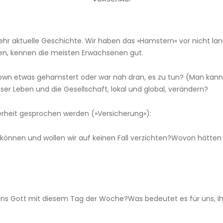
hr aktuelle Geschichte. Wir haben das »Hamstern« vor nicht lang
ten, kennen die meisten Erwachsenen gut.
own etwas gehamstert oder war nah dran, es zu tun? (Man ka
r Leben und die Gesellschaft, lokal und global, verändern?
erheit gesprochen werden (»Versicherung«):
önnen und wollen wir auf keinen Fall verzichten?Wovon hätte
uns Gott mit diesem Tag der Woche?Was bedeutet es für uns, ihn