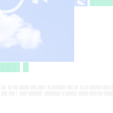
████
███▌█
 ▌█▌ █▌██ ████ ██▌██▌▌█ █████▌██▌█▌ █▌█ █████ ███ 
 ██▌██▌▌ ███ █████▌ ██████▌█ ████▌████ ███ ██ ███