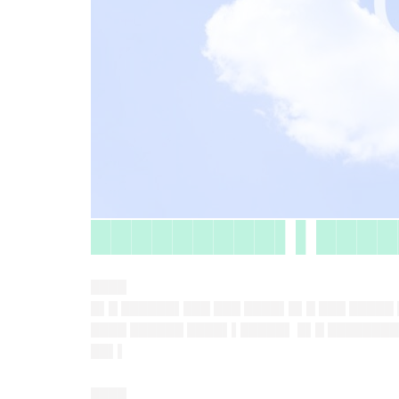
█████████▌▌████
████
█▌█ ██████▌███ ███ ████▌█▌█ ███ █████
████ ██████ ████▌▌█████▌ █▌█ ████████
██▌▌
████