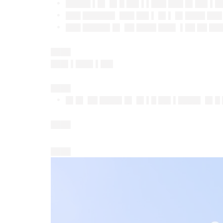
█████ ▌█▌ █▌█ ██▌▌▌███ ███ █▌██▌▌█
███ ██████▌ ███ ██▌▌ █▌▌ █▌████ ███
███ █████▌█▌ ██ ████ ███▌ ▌██ ██ █
████
███▌▌███▌▌██▌
████
█▌█▌ ██ ████▌█▌ █▌▌█ ██▌▌████▌ █▌█
████
████