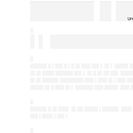
█████▌█ █
█
▌▌ █████████
█
█████▌█ ▌██▌█ ▌█ █▌███ ██▌▌ █▌▌ ████▌
█▌█▌████ ██████ ██▌▌ █▌█ █▌██ ██▌ ███
█▌█▌█████▌████████ ███ ▌███ █▌▌███ ██
████▌█▌█ ███ █▌▌ ██████ ███ ████▌ ███
█
█████▌█ █▌███▌ █▌██ ████▌▌█████▌ ███▌
██▌▌███▌▌██▌▌
█