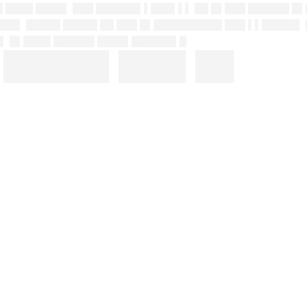
█ ████ ████▌ ███ ██████▌▌███▌▌▌ ██ █▌███ ██████ █
███▌ █████ █████ ██ ███ █▌██████████ ███ ▌▌█████▌
▌▌ █▌████ ██████ ████▌██████▌█
▌█████▌███▌██