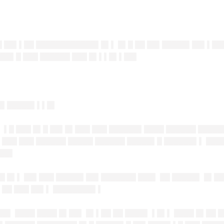
█ ██▌▌██ ████████████▌█▌▌ █▌█ ██ ██▌█████▌██▌▌██
███▌█ ███ ██████ ███ █▌▌▌█▌▌██▌
██▌█████▌▌▌█▌
▌ ▌█ ███ █▌█ ██▌█▌███ ███ ██████▌████ ██████ ████
 ███ ███ ██████ █████ ██████ █████▌█ ██████▌▌ ███
███▌
█ █▌▌ ██▌███ █████▌██▌███████ ███▌ ██ █████▌ █▌██ 
▌██ ███ ██▌▌ ████████▌▌
█▌ ████ ████ █▌██▌ █▌▌██ ██ ████▌ ▌█▌▌ ████ █▌██ █