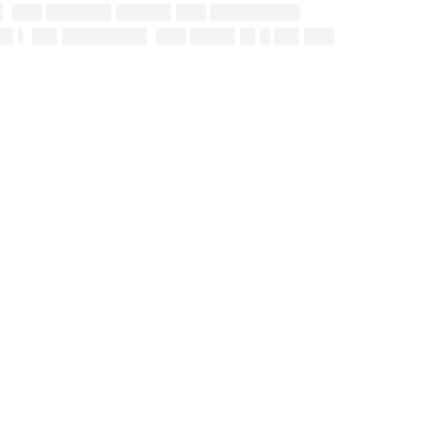
▌▌ ███ ██████▌█████▌███ █████████
 █▌▌ ██▌████████▌ ███ ████▌█▌█ ██▌███