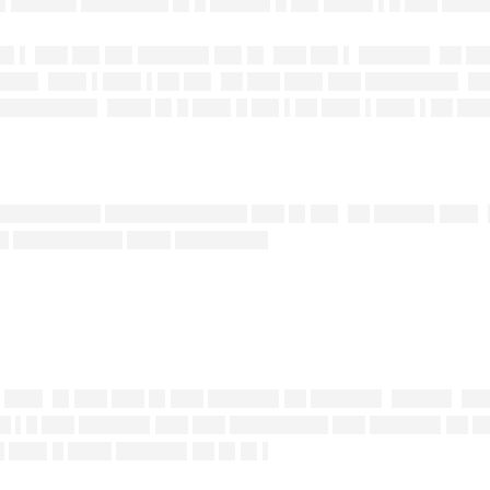
▌██████ ████████ █▌█ █████▌█ ██▌████▌▌█ ███ █████
 █▌▌ ███ ██▌██▌██████▌██▌█▌ ███ ██▌▌ ██████▌ ██ ██
███▌ ███▌▌███▌▌██ ██▌ ██ ███ ███▌███ ████████▌ ██
█████████▌ ████ █▌█ ███▌█ ██▌▌██ ███▌▌███▌▌██ ██
 ██████████ █████████████ ███ █▌██▌ ██ █████▌███▌ 
██ ██████████ ████ ████████▌
▌███▌ █▌███ ███ █▌███ ██████▌██ ██████▌ █████▌ ██
█ ▌█ ███ ██████▌███ ███ █████████ ███ ██████▌██ █
█ ███▌█ ████ ██████▌██ █▌█▌▌