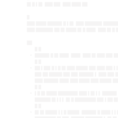
█▌█ ▌█▌ ███ ██▌ ███ ███▌██
█
███ ████ █████▌█ ▌█▌ ███ ██████▌█████
███ ██████▌██ █▌████ █▌█ ███▌ ███ █▌█ 
██
█ █
█████▌█ █▌███▌ ███▌ ███ █▌███ ██▌
█ █
██ ▌██▌█ ▌█ █▌███ ████▌██▌███ ██▌▌
██▌██ █████ ██▌██▌█████▌▌ ███ ██▌█
███ █████▌███▌███ ████ ███ ████▌█
█ █
▌█ █▌████ ███████▌███ ▌█▌▌▌ █████▌
██████ █▌▌▌▌ █▌█ ████████ ██▌▌██ █
█ █
█▌█▌████▌▌▌█ ████▌ █████▌█ ███▌▌▌█