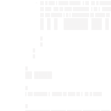
█▌█ ██▌▌████ ████▌ ▌█▌ █▌█ ████
█▌██▌ ██ █▌███ ██████▌ ▌█▌▌ ███
█▌██ ████▌▌█ ▌███████ █▌████ █
▌▌▌ ███▌█▌
█
█
█
█
█
█▌████
█
▌██ █████▌▌ ████ █▌███ █▌▌ █▌█ ███▌
█