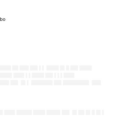
███ ██ ███ ██▌▌▌ ████ █▌█ ██▌████
█████▌███▌▌▌████ ██▌▌▌▌███▌
███ ██▌ █▌▌ ███████ ██▌████████▌ ███
█▌███▌█████ ████ ████▌██▌ █▌██ █▌█ █▌▌