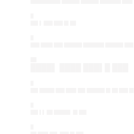
██████████ ██████ ██████ ███████ ███▌
█
██▌▌ ███ ███ █▌██
█
███ ████ ███ ██████ ███████ ██████ ███
██
████▌ ████ ███▌█ ███
█
██▌█████ ███ ███▌██▌██████ █▌██ ███ █
█
██▌▌▌ ██ █████▌ █▌██▌
█