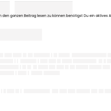
█▌██████
███████
██▌███ ███▌█▌██ ██████▌▌█▌████▌ ██████████████ ██
██████▌▌▌ ██████▌▌███ ███ █▌████ █████████▌ █▌█ 
███████▌▌█▌█▌ █▌████ ██▌███ █▌██ █████ █████ ███ 
 ██████▌▌███▌▌ ████▌██████▌
 ▌█ ███ █▌▌ ██████████▌ ██▌███ ███ █████▌██▌██ ██