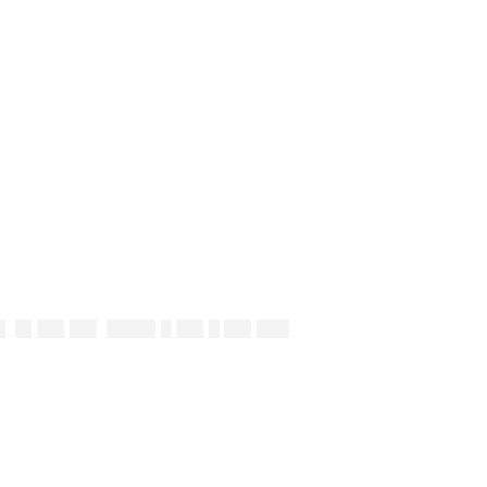
▌ █▌██▌██▌ ████▌█ ██▌█ ██▌███