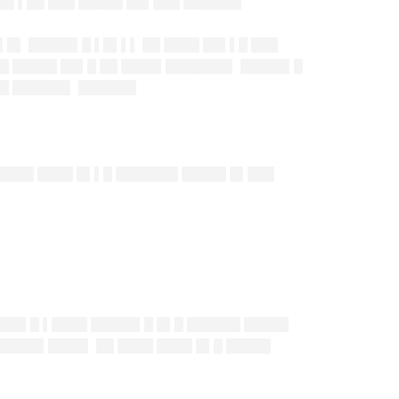
█ ▌██ ███ █████ ██▌███ ██████▌
▌█▌ █████▌█ ▌█▌▌▌ ██ ████ ██▌▌█ ███
█ █████ ██▌█ ██ ████▌███████▌ █████▌█
██ ██████▌ ██████▌
████ ████ █▌▌█ ███████ █████ █▌███
███▌█ ▌████ █████▌█ █▌█ ██████ █████
█████▌████▌ ██ ████ ████ █▌█ █████