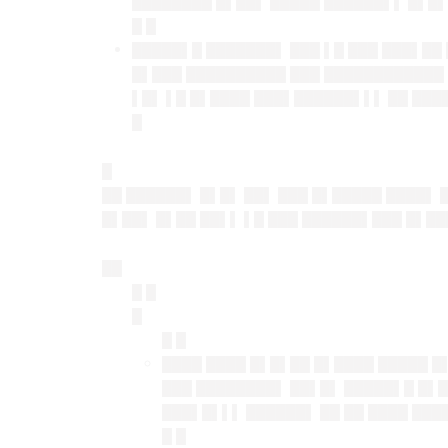
████████ █▌██▌ █████ ██████▌▌ █▌█▌
█ █
█████▌█ ███████▌ ███ ▌█ ███ ███▌██
█▌███ ██████████ ███ ████████████ 
▌█▌ ▌█ █▌████ ███▌██████▌▌▌ ██ ███
█
█
██ ██████▌ █▌█▌ ██▌ ███ █▌█████ ████▌
█▌██▌ █▌██ ██▌▌ ▌█ ███ ██████▌███ █▌█
██
█ █
█
█ █
████ ████ █▌█▌██ █▌████ █████ █
███ ████████▌ ██▌█▌ █████▌█ █▌█
███▌█▌▌▌ ██████▌ ██ ██ ████ ███
█ █