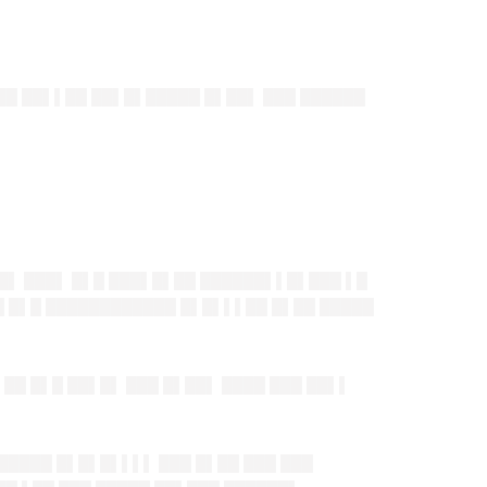
██ ██▌▌██ ██▌█▌█████ █▌██▌ ███ ██████
██▌ ███▌ █▌█ ███▌█▌██ ██████▌▌█▌███ ▌█
█ █▌█ ████████████ █▌█▌▌▌██ █▌██ █████
██ █▌█ ██▌█▌ ███ █▌██▌ ████ ███ ██▌▌
█████ █▌█▌█▌▌▌▌ ███ █▌██ ███ ███