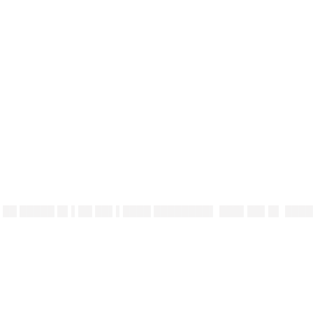
▌██ █████ █▌▌██ ██▌▌████ ████████▌ ███▌██▌█▌ ████