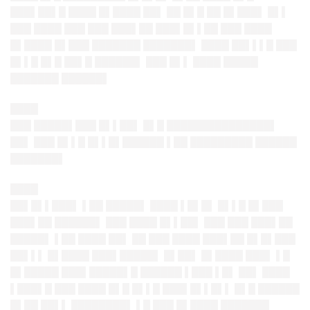
███▌██▌█ ████ █▌████ ██▌ ██ █▌█ ██ █▌███▌ █▌▌
███ ████ ███ ███ ███▌██ ███▌█▌▌██ ███ ████
█▌████ █▌███ ███████ ███████▌ ████ ██▌▌▌█ ███
█▌▌█ █▌█ ██▌█ ██████▌ ███ █▌▌ ████ █████
███████ ██████▌
████
███ █████▌███ █▌▌██▌ █▌█ ███████████████▌
██▌ ███ █▌▌█ █▌▌█▌██████ ▌██ █████████ ██████
███████▌
████
██▌█▌▌███▌
▌██ █████▌ ████ ▌█▌█▌ █▌▌█ █▌███
███▌██ ██████▌ ███ ████ █▌▌██▌ ███ ███ ███▌██
█████▌ ▌██ ████ ██▌ ██ ███ ████ ███▌██ █▌█▌███
██▌▌▌ █▌████ ███▌█████▌
█▌██▌
█▌████ ███▌ ▌█
█▌█████ ███▌█████▌█ ██████ ▌███ ▌█▌ ██▌ ████
▌███▌█ ███ ████ █▌█ █▌▌█ ███▌█▌▌█▌▌ █▌█ ██████
█▌██ ██▌▌ ████████▌ ▌█ ███ █▌████ ███████