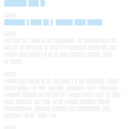
█████▌██▌█
████
█████▌▌███ █▌▌ ████▌███ ████
████
██▌██▌█▌▌
███ █▌██ ███████▌ █▌█████ ███▌██
██▌█▌██ ████ █▌█▌███ ▌█ ███████ ████ ██▌██▌
████▌███ ████ ▌█ █▌█▌███ █████▌████▌ ███▌
█▌████
████
████▌███ ████
█▌█▌ ██ ███▌▌█ ██ ██████▌ ████
████ ████ ▌█▌██▌ ██▌██▌ ██████▌█▌▌▌ ██████▌
█████▌█████▌██ ██ ██ █▌▌ ████ ███▌▌██▌ █▌███
███▌█████▌ ██▌██▌ █▌█▌▌████ █████▌████▌
█████████▌ █████▌█████▌██ ████████▌ ██▌
█████▌▌█▌█▌ ███▌▌█▌
████