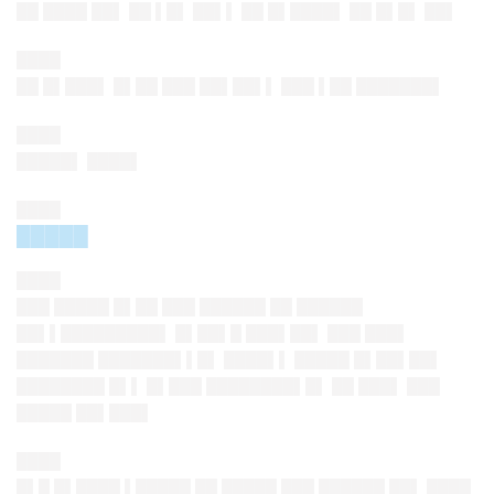
██ ████ ██▌ ██ ▌█▌ ██▌▌ ██ █▌████▌ ██ █▌█▌ ██▌
████
██ █▌███▌ █▌██ ███ ██▌██▌▌ ███ ▌██ ███████▌
████
█████▌ ████▌
████
█████
████
███ █████ █▌██ ███ ██████ ██ ██████
██▌▌█████████▌ █▌██▌█ ███▌██▌ ███ ███▌
███████ ███████▌▌█▌ ████▌▌ █████ █▌██▌██▌
████████ █▌▌ █▌███ ████████▌█▌ ██ ███▌ ███
█████ ██▌███▌
████
█▌█ █▌████ ▌█████ ██ █████ ███ ██████ ██▌ ████