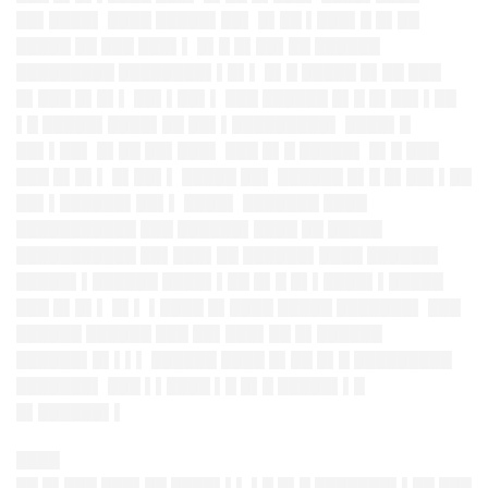
██▌████▌ ████ █████▌██▌ █▌██ ▌███▌█ █▌██
█████ ██ ███ ███▌▌ █▌█ █▌██▌██ ██████
█████████ ████████▌▌█▌▌ █▌█ █████ █▌██ ███
█▌███ █▌█▌▌ ██▌▌██▌▌ ███ ██████ █▌█ █▌██▌▌██
▌█ █████▌████▌██ ██▌▌█████████▌ ████▌█
██▌▌██▌ █▌██ ██▌███▌ ███ █▌█ █████▌ █▌█ ███
███ █▌█▌▌ █▌██▌▌ █████ ██▌ ██████ █▌█ █▌██▌▌██
██▌▌██████▌██▌▌ ████▌ ███████ ████
███████████ ███ ██████▌████ ██ █████
███████████ ██▌███▌██ ██████▌████ ██████▌
█████▌▌██████ ████▌▌██ █▌█ █▌▌████▌▌█████
███ █▌█▌▌ █▌▌ ▌████ █▌████ █████ ███████▌ ███
██████ ██████ ███ ██▌███▌██ █▌██████
██████▌█▌▌▌▌ ██████ ████ █▌██ █▌█ █████████
███████▌ ███ ▌▌████ ▌█ █▌█ █████▌▌█
█▌██████▌▌
████
██ █▌███ ███▌██ ████▌▌▌ ▌█ █▌█ ███████▌▌██ ███