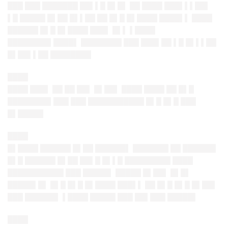
███ ███ ███████ ██▌▌█ █▌█▌ ██ ████ ███▌▌▌██▌
▌█ █████ █▌██ █▌▌██ ██ █▌█ █▌████ ████▌▌ ████
██████ █▌█ █▌████ ███▌ █▌▌ ▌████
████████▌████▌ ████████ ███ ███▌██ ▌█ █▌▌▌██
█▌██▌▌██ ████████
████
████ ███▌ ██ ██ ██▌ █▌██▌ ████ ████ ██ █▌█
████████▌███ ███ ███████████ █▌█ █▌█ ███
█▌█████
████
█▌████ ██████ █▌██ ██████▌ ███████ ██ ██████▌
█▌█ ██████ █▌██ ██▌█ █▌▌█ █████████ ████
███████████ ███ █████▌ █████ █▌██▌ █▌█▌
█████▌█▌ █▌█ █▌█ █▌████ ███▌▌ ██ █▌█ █▌█ █▌██▌
███ ██████▌ ▌████ █████ ███ ██▌███ █████▌
████