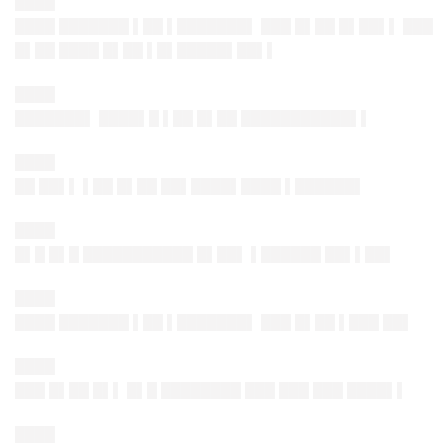
████
████ ███████ ▌██ ▌███████▌ ███ █▌██ █▌██▌▌ ███
█▌██ ████ █▌██ ▌█▌█████▌██▌▌
████
███████▌ ████▌█ ▌██ █▌██ ███████████▌▌
████
██ ██▌▌ ▌██ █▌██ ██▌████▌████ ▌██████▌
████
█▌█ █▌█ ███████████ █▌██▌ ▌██████ ██▌▌██▌
████
████ ███████ ▌██ ▌███████▌ ███ █▌██ ▌███ ██▌
████
███ █▌██ █▌▌ █▌█ ████████ ███ ███ ███ ████▌▌
████