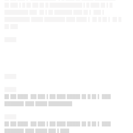
█▌██▌▌█ █▌██ █▌█ ███████████ ▌█ ███ █▌▌█
████████ ██▌ █▌▌█▌██████ ███ █▌▌ ██▌▌
████████▌████ ███████ ███ ███▌▌ █▌█ █▌▌ █▌█
█▌██▌
████
████
████
█▌██ ███▌ ██ ██▌▌██ ███ ████▌█▌█ █▌▌ ███
██████▌███ ████ ████████
████
█▌██ ███▌ ██ ██▌▌██ ███ ████▌█▌█ █▌▌ ███
██████▌███ ████ ██▌▌███