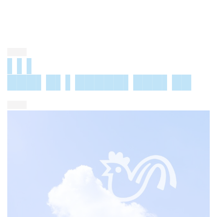
████
▌▌▌
███▌█▌▌█████▌███▌██
████