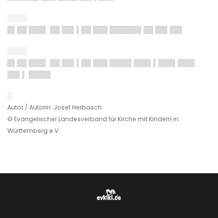
████
█▌██ ███▌ ██ ██▌▌██ ███ ██████▌██ ██▌██▌
████
█▌██ ███▌ ██ ██▌▌██ ███ ████▌███▌▌███▌███▌
██▌▌ ████▌
█
Autor / Autorin: Josef Herbasch
© Evangelischer Landesverband für Kirche mit Kindern in
Württemberg e.V.