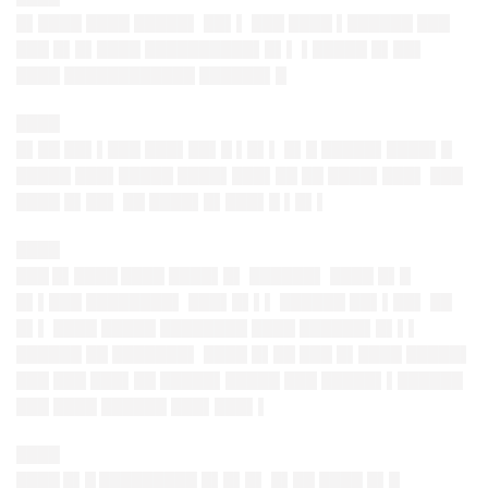
█▌████ ████ █████▌ ██▌▌ ███ ████ ▌██████ ███
███ █▌█▌████ ██████████▌█▌▌ ▌█████ █▌██▌
████ ████████████ ██████▌█
████
█▌██ ██▌▌███ ███▌██▌█ ▌█▌▌ █▌█ █████▌████▌█
█████ ███▌█████ ████▌███▌██ ██ ████▌███▌ ███
████ █▌██▌ ██ ████▌█▌███▌█ ▌█▌▌
████
███ █▌████
████ ████▌█▌ ██████▌ ████ █▌█
█▌▌███ ████████▌ ███▌█▌▌▌ ██████ ██▌▌██▌ ██
█▌▌ ████ █████ ████████ ████ ██████▌█▌▌▌
██████ ██ ███████▌ ████ █▌██ ███ █▌████ █████▌
███ ███ ███▌██ █████▌█████ ███ █████▌▌██████
███ ████ ██████ ███▌███▌▌
████
████ █▌█ █████████
█▌█▌█▌ █▌██ ████ █▌█