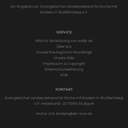
Ein Angebot von: Evangelischer Landesverband für Kirche mit
Kindern in Württemberg e.V.
SERVICE
Hilfe für die Nutzung von evkiki.de
Über uns
Unsere theologische Grundlage
Unsere Ziele
Impressum & Copyright
Datenschutzerklärung
AGB
KONTAKT
Evangelischer Landesverband für Kirche mit Kindern in Württemberg
e.V. Heidehofstr. 20 70184 Stuttgart
kirche-mit-kindern@elk-wue.de