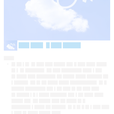
███ ███▌ █ ███ █████
████
█▌██ ▌█▌ █▌███ ███ ████▌██▌█ ███ ███▌████
█▌▌ █▌███████▌ ██ ███ ████████ ███▌▌██▌
█▌████ ███ ███████▌██ ████▌████ ██████ ██
▌█████▌ ██ █▌██ ████ ████ ██████████▌ █▌█
█████ ████████ ██▌▌██ ███ █▌██ ███ ███
█▌█████ ▌█ ▌████ ██████▌██▌▌██ ███▌███▌
████▌██▌ ██ ████▌███ ██ ████ █▌█
███████▌▌████ ██ █████▌ █▌█ █▌█ █▌▌███ ███
▌███ █▌████ ████▌███▌