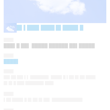
█▌▌███▌████ █▌████▌█
████
███▌█ ██▌ █████ ██████ ██▌█████
████
████▌
████
██▌██ ██▌▌▌ ███████▌ ████▌█ ▌██ █▌██ ████
█▌█▌█ ███ ███████▌███▌
████
▌██ ████▌█ █▌██ █▌██▌ ████████████▌