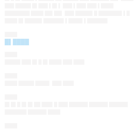
███ █████ █▌███ ▌█▌▌ ███ ▌███ ███ ▌████
████████ ████ ██▌██▌ ███ █████▌█ ███████▌▌█
████ █▌█████▌██████▌▌████▌▌██████▌
████
█▌████
████
█████ ███ █▌█ █▌████ ███ ███▌
████
████ █████ ████▌ ███ ███▌
████
█▌█▌█ █▌█▌██ ███▌█ ███ ██████ ██████ ██████
███████ ██████ ████
████