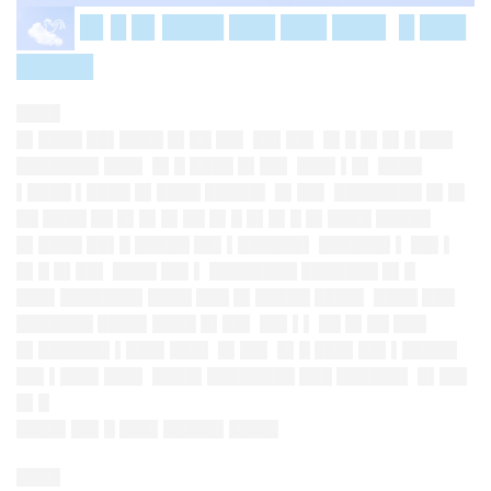
█▌█ █▌████ ███ ███ ███▌ █ ███
█████
████
█▌████ ██▌████ █▌██ ██▌ ██▌██▌ █▌█ █▌█▌█ ███
███████▌███▌ █▌█ ████ █▌██▌ ███▌▌█▌ ████
▌████ ▌████ █▌████ █████▌ █▌██▌ ████████ █▌█▌
██ ████ ██ █▌█▌█▌██ █▌█ █▌█▌█ █▌████ █████
█▌████ ██▌█ █████ ██▌▌██████▌ ██████▌▌ ██▌▌
█▌█ █▌██▌ ████ ██▌▌ ████████ ███████ █▌█
███▌███████▌████ ███ █▌█████ ████▌ ████ ███
███████ ████▌████ █▌██▌ ██▌▌▌ ██ █▌██ ███
█▌██████▌▌███▌███▌ █▌██▌ █▌█ ███▌██▌▌█████
██▌▌███▌███▌ ████▌████████ ███ ██████▌ █▌██▌
█▌█
████▌██▌█ ███▌█████▌████▌
████