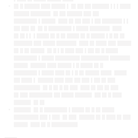
█▌█ █████ ███ ████▌▌ █▌██ ██ █████▌▌▌▌███▌
█████ ██████▌ █▌██ █████ ██▌██
███████▌▌████▌ ███ █▌██ ██▌▌██ ██████▌▌▌
██ ██▌█▌ █▌█ ███████▌▌████ ██████▌ ███
█▌█▌▌▌ ▌████ █▌█ █▌████ █▌█ ████▌▌█ █▌█▌
██████ ██▌████ ██████▌ ███ █▌███▌██▌████▌
█▌█ █▌████▌ █▌█ ▌█ ███ ██▌▌██ █▌█ ████
███████▌▌████ ████████ █████████ ██████▌
████▌ █████ ███ ████▌▌█ ████ █▌█
███████▌▌████ ███ █▌▌█ █▌████▌███▌ ████
██ ███▌▌ █████ ███ ██▌██ ██▌▌██ █▌██▌
████████▌ █▌█ █▌█ █▌██▌ ███ █▌██ █▌██▌
█▌██▌███████▌██ ████ █████▌ ██ █▌█ ███
█████▌ █▌█▌
█████▌ █▌█ ███████▌▌████ █▌█ █▌████
████████ ██▌▌██▌ █▌██▌ █████ █▌█ ███ █▌██▌
████▌ ███ █▌█ ████████▌