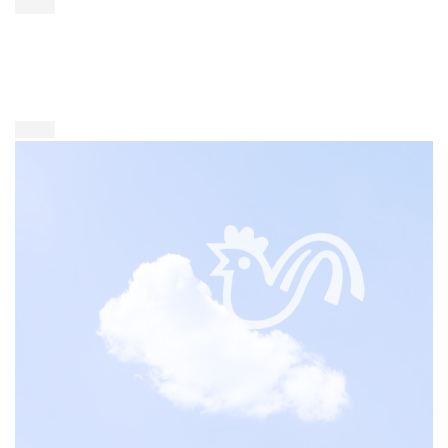
████
████