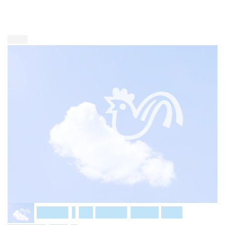
████
████▌▌██ ████▌████ ███