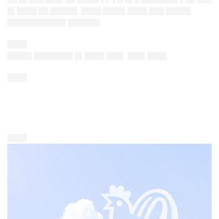
█▌████ ██ █████▌ ████ ████▌████ ███ █████
████████████ ██████▌
████
█████ ████████ █▌████ ███▌ ███▌████
████
████