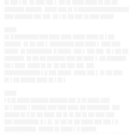
█▌██▌▌█▌ █▌███ ██▌▌ ██ █▌████ ████ █▌██ ██
██████▌█████▌ ████ ███ █▌█ █████████████████
███ ██████ ██▌██▌ █▌▌█▌██ ██▌█▌███ ████▌
████
█▌█ ████████ ███ ███▌███▌███
█ ████ █▌▌██
█████▌ █▌██ ██▌▌ ████████ ███ ███▌▌ ███ ███
████▌ █▌████████▌█ ████▌ ██▌▌ ██▌██▌ █▌▌██ ██
██████▌ █▌██ ██ ██████ ███ ██ ███▌▌ ██ ██████▌
██ ▌███▌ ████ █▌█▌ █▌██ ██▌██▌ ██▌
████████████ ▌█ ██▌████▌ ████ ██▌▌ █▌██ ███
█▌▌██ █████ ███▌█▌▌█▌▌
████
▌█ █▌████ ██████
██████ ██▌█ █▌████ ███
█▌▌████▌▌█████ ███ ███ ███▌██ ███████▌ ██▌
█████ █▌█ █▌██ ███▌██ █▌█▌██ █▌██ ███ ███
██▌████████▌█ ▌█▌ █▌██ █▌██ ████ ██▌██▌▌█
██████████▌ █████ █▌████ ▌█ █████