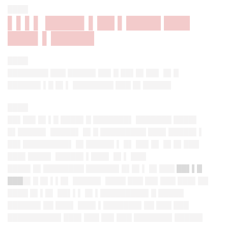
████
▌▌▌▌ ████▌▌██ ▌████ ███
███▌▌█████
████
████████ ███ █████▌██▌█ ██▌█▌██▌ █▌█
██████▌▌█ █▌▌ ████████ ███ █▌█████▌
████
██▌██▌█▌▌
█ ████▌█ ███████▌ ███████ ████▌
█▌█████▌ █████▌ █▌█ █████████ ███▌█████▌▌
██▌█████████▌ █▌█████▌▌ █▌ ██▌█▌ █▌█▌███
███▌████▌ █████▌▌███▌ █▌▌ ███
████▌█▌████████ ██████▌█▌█▌▌ █▌███
██▌▌█
███
█▌█ █▌▌▌█▌ █████▌ ████ ███ ██▌███ ███▌██
████ █▌▌█▌ ██▌▌▌ █▌▌█████████▌█ █████
██████▌██ ███▌ ███▌▌███████▌██ ███ ███
██████████▌███▌███ ██▌███ ███████▌█████▌