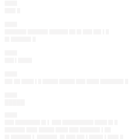
████
███▌█
████
███████ ██████▌██████ ██ █▌███ ██▌▌█
█▌██████▌█
████
███ ▌████▌
████
██▌██ ████ ▌█ █████ █████ ███ ████ ███████▌█
████
█████
████
███ ████████ █▌▌ ███ ██████████ ████ █▌█
██████▌███▌█████ ████ ███ ██████▌▌██
█▌██████▌▌ ██████▌ █▌███ ██▌▌████▌▌███▌█