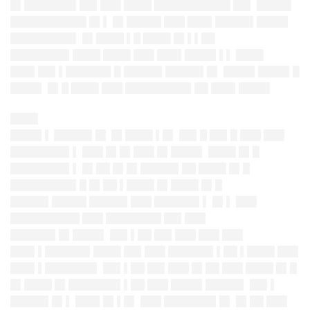
█▌███████▌██▌███ ████ ███████████ ██▌ █████
███████████ █▌▌ █▌█████ ███ ███▌█████▌████▌
█████████▌ █▌████ ▌█ ████ █▌▌▌██
████████▌████ ████ ███ ███▌████▌▌▌ ████
███▌██▌▌██████▌█ █████▌█████▌█▌ ████▌████▌█
████▌ █▌█ ████ ███ █████████▌██ ███▌████▌
████
████▌▌ █████▌█▌ █▌████
▌█▌ ██▌█ ██▌█ ███ ███
████████▌▌ ███ █▌█▌███ █▌████▌ ████ █▌█
████████▌▌ █▌██ █▌█▌█████▌██ ████ █▌█
█████████▌█ █▌██ ▌████ █▌████ █▌█
█████▌█████ █████▌███ ██████▌▌ █▌▌ ███
██████████ ███ ████████ ██▌███
██████▌█▌████▌ ██▌▌██ ██▌███ ███ ███
███▌▌██████▌████ ██▌███ ██████▌▌██ ▌████ ███
███▌▌███████▌ ██▌▌██ ██▌███ █▌██ ███ ████ █▌█
█▌████ █▌███████▌▌██ ███ ████▌█████▌ ██▌▌
█████▌█▌▌ ███▌█▌▌█▌ ███ ███████▌█▌ █▌██ ███