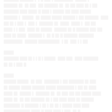
█████▌█▌ █▌██▌ ██ █████▌█▌ █▌██ ███ █▌▌██
██████ ███ ███▌█ ███ ▌████▌██ ███ ████▌
█████▌▌ ████▌ █▌████ ████ █████ ▌██ █████▌ ███
██ █▌▌██▌▌ ██▌▌ █████▌█▌ ███▌ ███▌▌ ██ ██
███▌▌▌██▌ ███ █▌████▌ █████ █▌█ █████ ██▌██
███ █▌███▌ █████▌▌ █▌█ █▌█ █████▌██████
███████▌ █████ ████████▌ ▌█▌ ██▌▌▌██
████
██████ ███ █▌▌▌█ ▌████▌ ███ ██▌ ███ ██████
█▌█▌▌██▌█
████
█████ ████▌ █▌██▌ ██████ ▌██ ██████ █▌██▌
█▌████▌████ █████ ████ ███████ ▌██ █▌███
███▌█▌ ████▌▌ █████▌█▌ █▌██▌██
█
█
████ ███▌
███▌█▌ █▌██ █████▌█▌▌██ ███ ███ █▌█████
██████▌█ █████▌▌█▌▌█▌█▌▌████ ███ ███
██████████▌███▌█ ███ ███ ▌██▌ █▌█