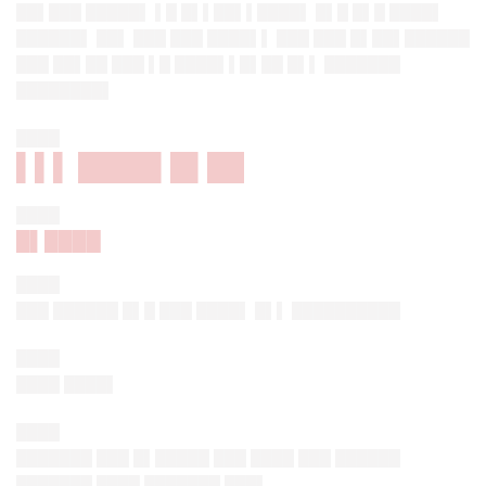
██▌███ █████▌ ▌█ █▌▌██▌▌████▌ █▌█ █▌█ ████▌
██████▌ ██▌ ███ ███ ████▌▌ ███ ███ █▌██▌██████
███ ██▌██ ███ ▌█ ████▌▌█▌██ █▌▌ ███████
████████▌
████
▌▌▌ ████▌█▌██
████
█▌████
████
███ ██████ █▌█ ███ ████▌ █▌▌ ██████████
████
████ ████▌
████
███████ ███ █▌█████ ███ ████ ███ ██████
███████ ████ ███████ ███▌