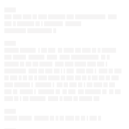
████
██▌███ ███ █▌███ ██████ ██▌██████████▌ ███
██▌█ ██████ █▌▌██████▌ █████▌
███████▌████████▌█
████
█████ █████▌ ▌██ ██▌ █▌███▌██ ███ █▌█ █████
██▌████▌ █████▌ ███▌ ███▌█████████▌ █▌█
█████ █▌██ ██ ████▌ ███ ███ ████ ███ ██▌▌
███████▌ ███ ██ ██▌██ ▌▌██▌ ███ ██▌▌ ███ █▌██▌
█▌██▌█ █▌█▌█ ███ ████ █▌██▌██ █▌█ ██ ██ █▌██▌
███ █████▌▌ █████▌▌ ██ █▌██▌█▌▌██ ███ █▌██
██▌█▌ ████▌▌ █████▌█▌ █▌██▌ ██ █████▌█▌ █▌██
███ █▌▌██ █████▌ ███▌█ ███ █▌████▌██
████
████▌████▌ █████ █▌█ █▌███ █▌█▌▌██▌█