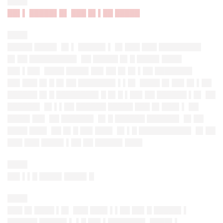
████
██▌▌ █████▌█▌ ███ █▌▌██ █████
████
█████ ████▌ █▌▌ █████▌▌ █▌███ ███ ████████▌
█▌██ █████████▌ ██ █████ █▌█ ████▌████
██▌▌██▌ ████ ████▌██▌██ █▌█▌▌██ ███████▌
██▌███ █▌█ █▌██ ███████▌▌▌█▌ ████ █▌██▌█▌▌██
██████ █▌█ ████████▌█ █▌█ ▌██▌██ ██████ ▌█▌ ██
██████▌ █▌▌▌██ ██████ █████ ███ █▌███▌▌ ██
████▌██▌ ██ ██████▌ █▌█ ██████ ██████▌ █▌██
████ ███▌ ██ █▌█ ██▌███▌ █▌▌█ ██████████▌ █▌██
███ ███ ████▌▌██ ██ █████▌███▌
████
██▌▌▌█ ████▌████▌█
████
███ █▌████ ▌█▌ ███ ███▌▌▌██ ██▌█ █████▌▌
██████ █████▌▌ ▌█ ██▌▌███████▌ ████▌▌