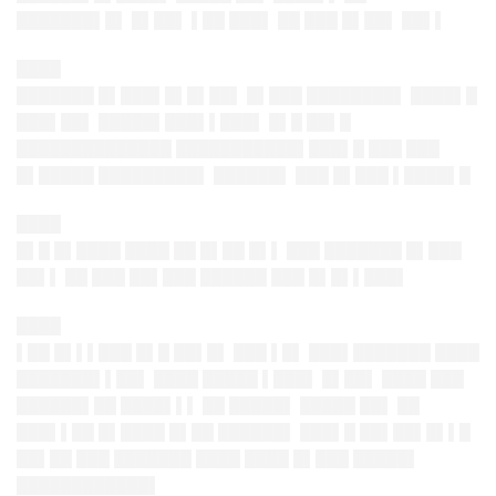
███████▌█▌ █▌██▌ ▌██ ███▌ ██ ███ █▌██▌ ██▌▌
████
███████ █▌███▌█▌█▌██▌ █▌███ ████████▌ ████▌█
███▌██▌ █████▌███▌▌███▌ █▌█ ██▌█
██████████████ ███████████▌███▌█ ███ ███
█▌█████ █████████▌ ██████▌ ███ █▌███ ▌████▌█
████
█▌█ █▌████ ████ ██ █▌██ █▌▌ ███ ███████ █▌███
██▌▌ ██ ███ ██▌███ ██████ ███ █▌█▌▌███▌
████
▌██ █▌▌▌███ █▌█ ██▌█▌ ███ ▌█▌ ███▌███████ ████
███████▌▌██▌ ████ █████ ▌███▌ █▌██▌ ████ ███
██████▌██ ████▌▌▌ ██ █████▌ █████ ██▌ ██
███▌▌██ █▌████ █▌██ ██████▌ ███▌█ ██▌██▌█▌▌█
██▌██ ███ ███████ ████ ████ █▌███ █████▌
████████████▌