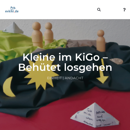
toggle
navigation
Kleine im KiGo –
Behütet losgehen
EINHEIT | ANDACHT