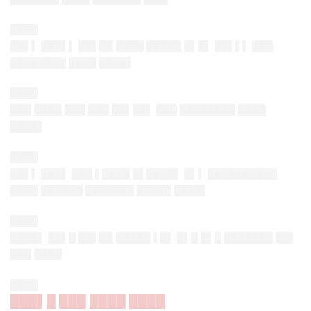
████
██▌▌ ███▌▌ ██▌██ ████ █████ █▌█▌ ██▌▌▌ ███
████████ ████ ████▌
████
███ ████ ███ ███ ██▌██▌ ███ ████████ ████
████▌
████
██▌▌ ███▌ ███ ▌████ █▌████▌ █▌▌ ██████████
████ ██████ ███████ █████ ████▌
████
████▌ ██▌█ ██▌██ █████ ▌█▌ █▌█ █▌█ ███████ ██▌
███ ████
████
███▌█ ███ ████ ████