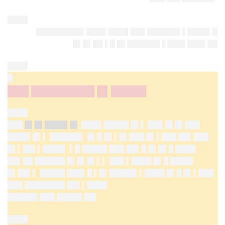
████
█████████▌████ ████ ███ ██████▌▌████▌█
█▌█▌██ ▌█ █▌██████▌▌███▌███▌██
████
█
███ █████████ █▌█████
████
███
█▌█▌████▌█▌
████ █████ █▌▌ ███ █▌█▌███
████▌█▌▌ ██████▌ █▌█ █▌▌█▌███ █▌▌███ ██▌███
█▌▌██▌▌████▌ ▌█ █████ ███ ██▌█ █▌█▌█ ████
██▌██ ██████ █▌█▌█▌▌▌ ███ ▌████ █▌█ ████▌
█▌██▌▌ █████ ███▌█ ▌█▌█████▌▌████ █▌█ █▌▌███
███ ████████ ██▌▌████
██████ ███ █████ ██▌
████