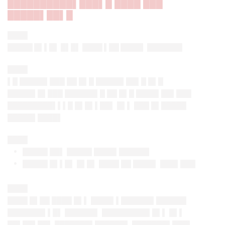
██████████▌███▌█ ████ ███
█████▌██▌█
████
█████ █▌▌█▌ █▌█▌ ████ ▌██ ████▌ ███████
████
▌█ █████▌███ ██ █▌█ █████▌██▌█ █▌█
█████▌█▌███ ██████▌█ ██ █▌█ ████▌██▌███
█████████▌▌▌█ █▌█▌▌██▌ █▌▌ ███ █▌█████
█████▌████▌
████
█████ ██▌ █████ ████▌██████
█████ █▌▌█▌ █▌█▌ ████ ██ ████▌ ███▌███
████
████ █▌██ ████ █▌▌ ████▌▌██████▌██████
███████▌▌█▌ ██████▌ █████████▌█▌▌ █▌▌
██▌██▌██▌ ███████▌██████▌ ███████▌███▌