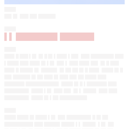
████
██▌█▌ ███ ██▌██████
████
▌▌ ████████▌███████
████
███▌█ ███ ▌█▌ █▌█ █▌▌███▌▌██
▌ ███ ████████ ███
▌████ ███ ███▌█▌▌█▌ ██▌▌ ███ ███▌██▌ █▌█ ███
███▌█ ████▌█▌ █████▌ █▌██ ██ █▌█ ███▌ ████ █▌█
██▌██████ █▌██ ███ █▌███ ██▌██ ████ ███
███████ ███████████▌ ████ █▌█ ▌███████ ███
████████▌ ████ ▌█▌ ███ ██▌ █▌▌ ████▌ ███ ███
████████▌ ████ █▌▌██ █████████▌
████
████ ████ █▌████ ▌█▌ ██▌████████▌█ █▌██
██████████ ███ █████▌████▌▌▌ ████▌ ▌█▌ ██