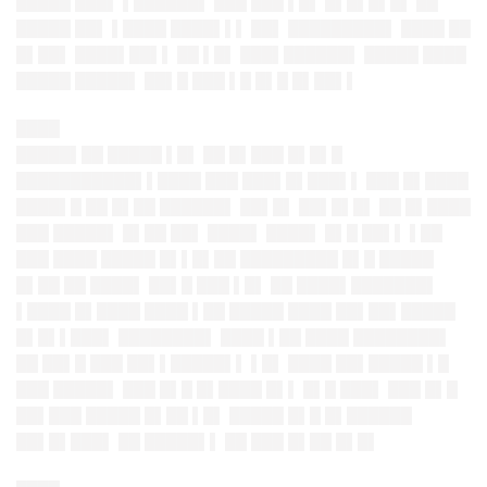
█████ ███▌ ▌██████▌ ███ ███ ▌█▌ █▌█▌█▌█▌ ██
█████ ██▌ ▌████ ████▌▌▌ ██▌ █████████▌ ████ ██
█▌██▌ ████▌██▌▌ ██ ▌█▌ ███▌██████▌ █████ ████
█████ █████▌ ██▌█ ███ ▌█ █▌█ █▌██▌▌
████
█████▌██ █████ ▌█▌ ██ █▌███ █▌█▌█
███████████▌▌████ ███ ███▌█▌███▌▌ ███ █▌████
████▌█ ██ █▌██ ██████▌ ██▌█▌ ██▌█▌█▌ ██ █▌████
███ █████▌ █▌██ ██▌ ████▌ ████▌ █▌█ ██▌▌ ▌██
███ ████ █████ █▌▌█▌██ █████████ █▌█ █████
█▌██ ██ ████▌ ██▌█ ███ ▌█▌ ██ ████▌███████▌
▌████ █▌████ ████ ▌██ █████ ████ ██▌██▌█████
█▌█▌▌███▌ ████████▌ ████ ▌██ ████ ████████▌
██ ██▌█ ███ ██▌▌█████▌▌ ▌█▌ ████ ██▌█████ ▌█
███ █████▌ ███ █▌█ █▌████ █▌▌ █▌█ ███▌ ███ █▌█
██▌███ █████ █▌██ ▌█▌ █████ █▌█ █▌██████
██▌█▌███▌ ██ █████▌▌ ██ ███ █▌██ █▌█▌