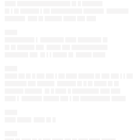
███▌█████████████████ █▌█ ██████▌
█▌▌█▌██████ ▌██ ██████████ ██████▌ ███████
██████▌ ███ █▌█████▌████ ██▌███
████
█████████▌▌ ███████▌███▌███████▌█▌
█▌█▌█████▌██▌ ████▌██▌███████████▌
███████▌██▌ █▌▌▌████▌█▌ █████ ████
████
████ ██ █▌█ ██▌██▌▌██ ███▌█████ █▌██▌██▌▌▌██
███████ ██▌█████▌ ██████ █▌█ █▌████ █▌█▌
██████ █████▌ █▌█ ███▌█ ████████▌███ ███
███▌▌ ██████▌█████ ██▌▌██ █████████▌████▌
████
███▌████▌ ███▌█▌█
████