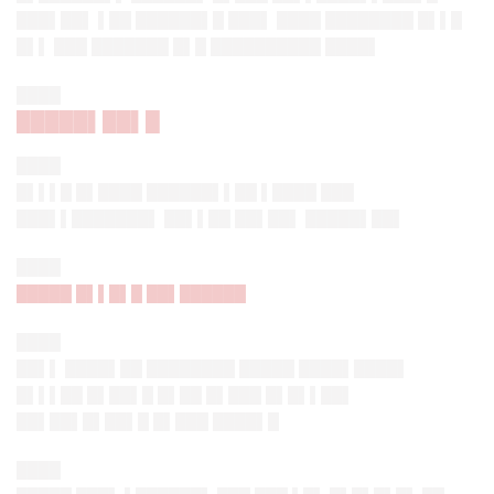
███▌██▌ ▌██ ██████▌█ ███▌ ████ ████████ █▌▌█
█▌▌ ███ ███████ █▌█ ██████████ ████▌
████
█████▌██▌█
████
█▌▌▌█ █▌████ ██████▌▌██ ▌████ ███
███▌▌███████▌ ██▌▌██ ██▌██▌ █████▌██▌
████
█████ █▌▌█▌█ ██▌██████
████
██▌▌ ████▌██ ████████ █████ ████▌████▌
█▌▌▌██ █▌██▌█ █▌██ █▌███ █▌█▌▌██▌
██▌██▌█▌██▌█ █▌███ ████▌█
████