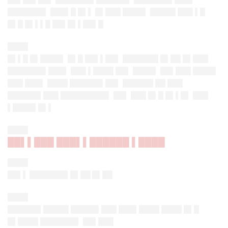
███████▌ ███▌█ █▌▌ █▌███ ████▌ █████ ███ ▌█
█▌█ █▌▌▌█ ██▌█▌▌██▌█
████
█▌▌█ █▌████▌ █▌█ ██▌▌██▌ ███████ █▌██ █▌███
███████▌███▌ ███ ▌████ ██▌ ████▌ ██▌███ ████▌
███ ███▌ ████ ██████▌██▌ ██████ ██ ███
██████▌███ █████████▌ ██▌ ███ █▌█ █▌▌█▌ ███
▌████▌█▌▌
████
██▌▌███ ███▌▌██████ ▌████
████
██▌▌ ███████▌█▌██ █▌██
████
██████▌█████ █████▌███ ███▌████ ████ █▌█
█▌████ ███████▌ ██▌███