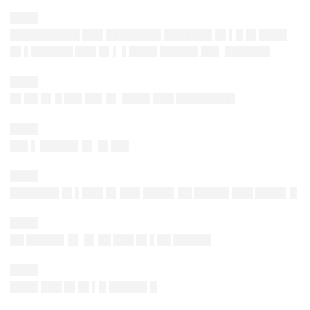
████
██████████ ███ ████████ ███████ █▌▌█ █▌████
█▌▌██████ ███ █▌▌ ▌████ █████▌██▌ ██████▌
████
█▌██ █▌█ ██▌██▌█▌ ████ ███ ████████▌
████
██▌▌ █████▌█▌ █▌██▌
████
███████ █▌▌███ █▌███ ████▌██ █████ ███ ████▌█
████
██ █████▌█▌ █▌██ ███ █▌▌██ █████▌
████
████ ███ █▌█▌▌█ █████▌█