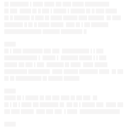
█▌██████▌▌███▌███▌██ ███ ████ ████████▌
█▌██▌ ████ █▌█ ██▌▌████▌▌█████ █▌█ ███ ████
█▌█ █████▌█ ███ █▌████ █████ ███ █████▌ █▌███
██████▌█ █▌█ ████ ████▌ ███ █▌▌██ ██████
█████████████ ██████ ███████▌█
████
█▌▌███ ███████ ██▌██▌ █████████▌▌▌██▌
███████████▌▌ ████▌▌ ██████ ████▌▌▌██▌
████▌██ ██▌▌██▌ ██████ █▌███▌ ███▌████▌
████████ ███████▌ ███▌█████ ██████▌███▌ █▌██
█▌█▌█████████ █▌█████ █████▌
████
████ █▌▌████▌█▌██ ██▌███ █▌██ ██▌ █▌
█▌▌█▌▌███▌██ ██████▌█▌ ██ █▌▌████▌██▌ ███▌██
██ ███ ████▌ ███ ██▌██▌ ▌███▌ ██████████████
████