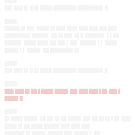
████
██▌███ █▌█ █▌████ ███████▌████████▌█
████
█████ █▌██▌ ████ █▌███ ███▌███ ███ ██▌███
████████▌█████▌ ██ █▌██▌ █▌█ ██████▌ ▌▌██
█████▌ ████ ███▌ ██ ██▌▌██▌ █████▌▌▌ ████
████▌▌▌ ████▌ ██ ███████▌█▌
████
██▌███ █▌█ █▌████ ███████▌████████▌█
████
███ ███ █▌██ ▌████ ████▌██▌███ ███ ▌█▌ ██▌▌
████▌█
████
█▌████ ████▌ ██ ██ █▌██ ████▌██▌██ █▌█▌▌█▌ ███
████ █▌██ ████ █████ ███ ███ ███
██████▌█▌████▌ █████ ██▌ ████▌▌ ██