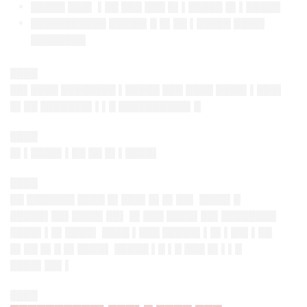
█████ ███▌ ▌██ ███ ███ █▌▌█████ █▌▌█████
███████████ █████▌█ █▌██ ▌█████ ████▌
████████
████
██▌████ ████████ ▌█████ ███ ████ ████▌▌███▌
█▌██ ███████▌▌▌█ ██████████▌█
████
█▌▌████▌▌██ ██ █▌▌████▌
████
██ ███████ ████ █▌███▌█▌█▌██▌ ████▌█
█████▌██▌████▌██▌ █▌███ ████▌██▌████████
████▌▌█▌████▌ ████ ▌███ █████▌▌█▌▌██▌▌██
█▌██ █▌█ █▌████▌ █████ ▌█ ▌█ ███ █▌▌▌█
████▌██▌▌
████