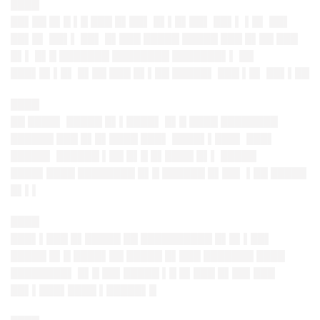
████
██▌██ █▌█ ▌█ ███ █▌██▌ █▌▌█▌██▌ ██▌▌ ▌█▌ ██▌
██▌█▌ ██▌▌ ██▌ █▌███ █████ █████ ███ █▌██ ███
█▌▌ █▌█ ███████ ████████ ███████▌▌ ██
███▌█▌▌█▌ █▌██ ███ █▌▌██ █████▌ ███ ▌█▌ ██▌▌██
████
██ ████▌ █████ █▌▌████▌ █▌█ ████ ████████
██████ ███ █▌█▌████ ███▌ ████▌▌███▌ ███▌
█████▌ ██████ ▌██ █▌█ █▌████ █▌▌ █████
████▌████ ████████ █▌█ ██████ █▌██▌ ▌██ █████
█▌▌▌
████
███▌▌███ █▌█████ ██ ██████████ █▌█▌▌██▌
█████ █▌█ ████▌██ █████ █▌███ ███████ ████
████████▌ █▌█ ██▌█████ ▌█ █▌███ █▌██▌███
██▌▌███▌████ ▌█████▌█