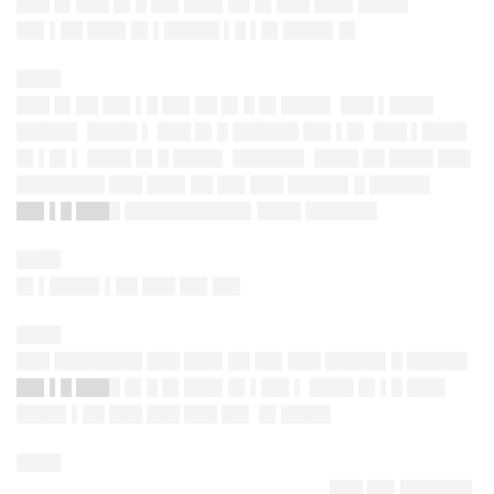
███ █▌███ █▌█ ██▌███▌██ █▌███ ███▌████▌
██▌▌██ ███▌█▌▌█████ ▌█ ▌█▌████▌█▌
████
███ █▌██ ██▌▌█ ██▌██ █▌█ █▌████▌ ███ ▌████
█████▌ ████▌▌ ███ █▌█ ██████ ██▌▌█▌ ███ ▌████
█▌▌█▌▌ ████ █▌█ ████▌ ██████▌ ████ ██ ████ ███
████████ ███ ███▌██ ██▌███ █████▌█ █████▌
██▌▌█ ███
█ ███████████▌████ ██████▌
████
█▌▌████▌▌██ ███ ██▌██▌
████
███ ████████ ███ ███▌██ ██▌███ █████▌█ █████▌
██▌▌█ ███
█ █▌█ █▌███▌█▌▌██▌▌ ████ █▌▌█ ███▌
████▌▌██ ███ ███ ███ ██▌ █▌████▌
████
███ ██▌██████
▌