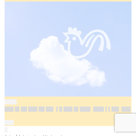
████
███ █▌██ ███ ██ ██▌ ▌█ ███ █▌███▌
███▌▌▌██▌ ███
███
█