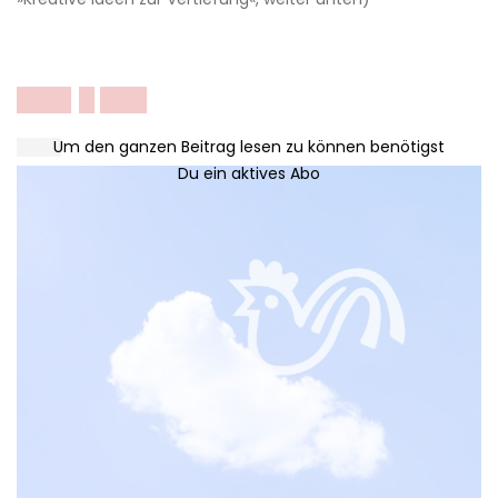
███▌█ ███
████