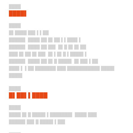
████
████▌
████
█▌████ ██▌▌▌██
█████▌ ████ ██ █▌██ ▌▌███▌▌
█████▌ ████ ██ ██▌ █▌█ █▌█▌██
███ █▌██ █▌██▌ █▌▌█▌█ ▌████▌▌
█████▌ ████ ██ █▌█ ████▌ █▌██▌▌██
███▌▌ ▌██ ███████ ███ ███████████ ████▌
████▌
████
█▌██▌▌████
████
████ █▌█ ████▌▌███████▌ ████ ███
█████▌██▌█ ████▌▌██▌