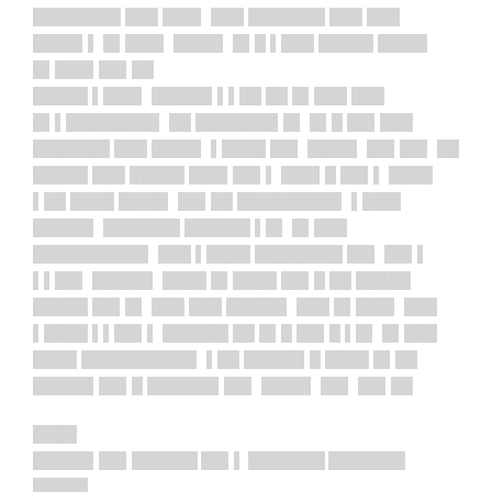
████████ ███ ███▌ ███ ███████ ███ ███
████▌▌ █▌███▌ ████▌ █▌█ ▌███ █████ ████▌
█▌███▌██▌██
█████ ▌███▌ █████▌▌▌██ ██ █▌███ ███
█▌▌████████▌ ██ ███████▌█▌ █▌█ ██▌███
███████ ███ ████▌ ▌████ ██▌ ████▌ ██▌██▌ ██
█████ ███ █████ ███▌██▌▌ ███▌█ ██▌▌ ████
▌██ ████ ████▌ ██▌██ █████████▌ ▌███▌
█████▌ ███████ ██████ ▌█▌ █▌███
██████████▌ ███ ▌████ ████████ ██▌ ██▌▌
▌▌██▌ █████▌ ████ █▌████ ██▌█ ██ █████
█████ ██▌█▌ ███ ███ █████▌ ███ █▌███▌ ███
▌████ ▌▌██▌▌ ██████ ██ █▌█ ██▌█ ▌█▌ █▌███
████ ██████████▌ ▌██ █████▌█ ████ █▌██
█████▌██▌█ ██████▌██▌ ████▌ ██▌ ██▌██
████
█████▌██▌██████ ██▌▌ ███████ ███████
█████