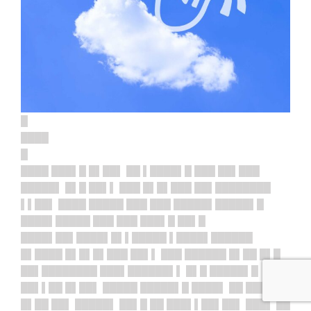
█
████
█
████ ███▌█ █▌██▌ ██ ▌████▌█ ███ ██▌███
█████▌ █▌█ ██▌▌ ███ █▌█▌███ ██▌████████
▌▌██▌ ████ █████ ███ ███ █████▌██
███▌█
████▌█████ ███ ███ ███▌█ ██▌█
████▌██▌████▌█▌▌█████ ▌████▌█
█████
█▌████ █▌█▌█▌███ ██▌▌ ███ ██████ █▌██ █▌█
██▌████████ ███▌██████▌▌ █▌█ █████▌█
██▌▌██ █▌██▌ █████ █████▌█ ████▌ ██ █████▌
█▌██ ██▌ █████▌ ██▌█ ██ ███▌▌██▌██▌ ███▌ ██