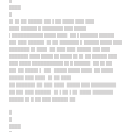
████
█
█▌█▌██ █████ ██▌▌██ ████ ███ ███
███▌██
███▌█ ███████ ███ ████
▌█████
█████▌████ ███▌ ██ ▌██████ █████
██▌███ █████▌ █▌██ ██████▌▌ █████ ████ ███
███████ █▌███▌ ██ ███ ███ █████ ██▌███
██████▌██
█▌████ █▌████ █▌█▌██ █████ ███
███ ████ ███████
███▌█▌█ █████▌ ██ █▌██
██▌██ ████▌▌ ██▌ ████▌████ ███▌ ██ ████
█████ ███ ███▌ █▌██ ███▌
██ ██████▌██ ███ ███▌ ████▌███ ████████▌
██ ██▌███ █████▌ █▌▌██ ▌█▌ ████ ███████
█████ █▌█ ██ ███ █████▌██
█
█
████