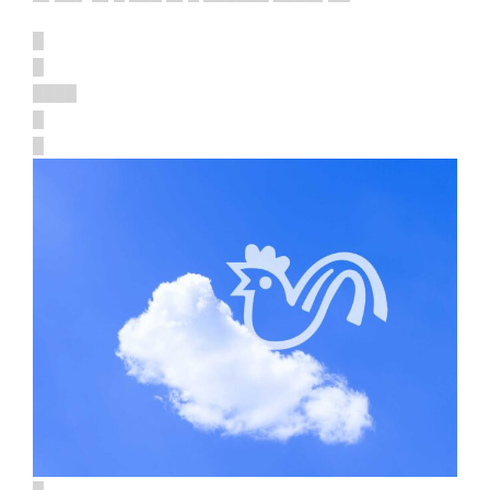
█
█
████
█
█
█