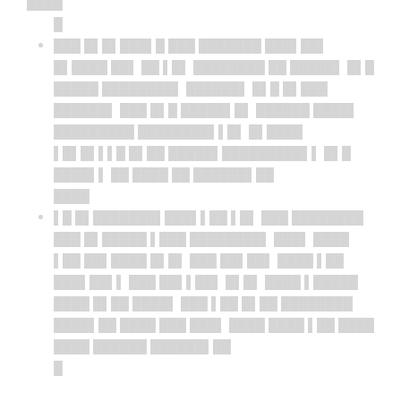
████
█
███ █▌█▌███▌█ ███ ███████ ███▌██▌
█▌████ ██▌ ██ ▌█▌ ████████ ██ █████▌ █▌█
█████ ████████▌ ██████▌ █▌█ █▌███
██████▌ ███ █▌█ █████▌█▌ ██████ ████▌
█████████ ████████▌▌█▌ █▌████
▌█▌█▌▌▌█ █▌██ █████▌█████████▌▌ █▌█
████▌▌ ██ ████ ██ ██████▌██
████
▌█ █▌███████▌███▌▌██ ▌█▌ ███ ████████
███ █▌█████ ▌███ ████████▌ ███▌ ████
▌██ ██▌████ █▌█▌ ███ ██▌██▌ ████ ▌██
███▌██▌▌ ███ ██▌▌██▌ █▌█▌ ████ ▌█████
████ █▌██ ████▌ ███ ▌██ █▌██ ████████
████▌██ ████ ███ ███▌ ████ ████ ▌██ ████
████ ██████ ██████▌██
█