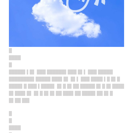
█
████
█
█████▌▌█▌ ███ ██████▌███ █▌▌ ███ █████
████████▌█
████ ███▌█▌ █▌▌ ███ ████ ▌█ █▌█
████▌█ ███ ▌████▌ █▌█ █▌██ █████ █▌█ █▌████
█▌███▌█▌ █▌█ █▌█▌██ ███▌██ ████▌██ █▌█
█▌██ ██▌
█
█
████