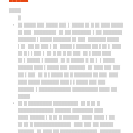
████
█
█▌████ ██▌████ ██▌▌ ████ █▌█ █▌███ ████
█▌██▌ ███████▌ █▌██ ██████▌▌██ ██████▌
██████ ▌████ ██████ █▌██▌ ██████ ████
▌█▌ ██ █▌██▌▌█▌ ████ ▌█████ ██ ▌█▌▌ ███
█▌█ ▌▌██▌▌ █▌█ █▌█ █▌██▌ █▌▌███ ███
█▌▌████▌▌████▌ █▌█ ████▌█ █▌▌ ▌████
█████ ███ ▌████ ██▌█████▌ █▌███ ██▌██▌
██ ▌██▌ █▌█ ▌████ █▌█ ██████ █▌██▌ ███
███ ████ ██████ ███ ▌▌████ ██▌██▌
█████▌▌███████████ ████████▌███▌██
████
█▌█ ████████ ████████▌ █▌█ █▌█
████████████ █████▌███████ ███
███▌█████ ▌█ █▌█ █████▌ ███▌███▌▌██
█▌█▌█ ████████████▌ ███ ██▌██ ████▌
█████▌ █▌███ ██ ████████████▌ ███████