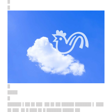
█
█
█
████
█
█████▌▌██ █▌██▌ ██ █▌██ █████ ██████▌▌ ███
█▌██▌ █▌█ ███ █▌█ ██████ ████▌██