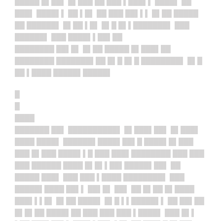
█████ █▌██▌ █▌███ ██ ███ ▌███▌▌ ████▌ ██
███▌ ████▌▌ ██ ▌█▌ ██ ███ ██▌▌▌ █▌██ █████
██ ██████▌ █▌██ ▌█▌ █▌█ █▌▌███████▌ ███
██████▌ ███ ████▌▌██▌██
████████ ██▌█▌ █▌██ █████ █▌███▌██
████████ ███████▌██ █▌█ █▌█ ████████▌ █▌█
██ ▌████ █████▌█████▌
█
█
████
███████ ██▌ ██████████▌ █▌███▌██▌ █▌███▌
████ ████▌ ██████▌██
██▌██▌█ ████▌█▌███
███ █▌███ ████▌▌█ ███ ███▌████████ ███ ███
███ ██████ ████ █▌█▌▌██▌█
████▌██▌ ██
█████ ███▌ ███ ███ ▌████ ████████▌ ███
█████▌████ ██▌▌ ██▌█▌ ██▌ ██ █▌██ █▌████
███▌▌▌█▌ █▌██ ████▌ █▌█ ▌▌█████▌▌ ██ ██▌██
█▌█▌██ ████▌██ ███ ███ ███ ▌████▌ ███ █▌▌