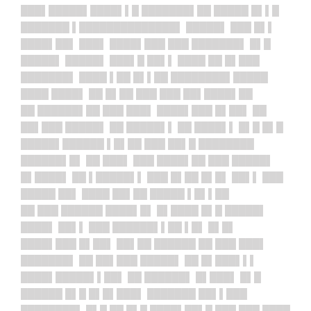
███▌█████▌██
██▌▌█ ███████▌██ █████ █▌▌█
███████ ▌███████
███████▌ █████▌ ███ █▌▌
████▌██▌ ███▌ ████▌███ ███ ███████▌ █▌█
█████▌ █████▌ ███▌█ ██▌▌ ████ ██ █▌███
███████▌ ████ ▌██ █▌▌██ ████████▌█████
████ ████▌ ██ █▌██ ███ ███ ██▌████▌██
██ ██████▌██ ███ ███▌ ████▌███ █▌██▌ ██
██▌███ █████▌ ██ █████▌▌ ██ ████▌▌ █▌█ █▌█
█████▌██████ ▌█▌██ ███ ██▌█ ████████
██████▌█▌ ██ ███▌ ███ ████▌██ ███ █████▌
█▌████▌ ██ ▌█████▌▌ ███ █▌██ █▌█▌ ██▌▌ ███
█████ ██▌ ████ ██▌██ █████ ▌█▌▌██
██ ███ ██████ ████▌█▌ █▌████ █▌█ █████▌
████▌ ██▌▌ ███ ██████▌▌██ ▌█▌ █▌█▌
████▌███ █▌██▌ ██▌██ ██████ ██ ███ ███▌
███████▌ ██ ██▌███ █████▌ ██ █▌███▌▌▌
████▌█████▌▌██▌ ██ ██████▌ █▌███▌ █▌█
██████ █▌█ █▌█▌███▌ ███████ ██▌▌███
████████▌ █▌█ ██ █▌█ ████▌██▌█ ███ ███ ████