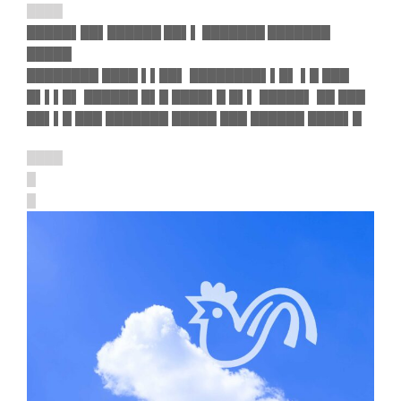
████
█████▌██▌██████ ██▌▌ ███████ ███████
█████
████████ ████ ▌▌██▌ ████████▌▌█▌ ▌█ ███
█▌▌▌█▌ ██████ █▌█ ████▌█ █▌▌ █████▌ ██ ███
██▌▌█ ███ ███████ █████ ███ ██████ ████▌█
████
█
█