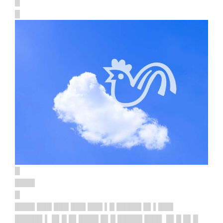
█
█
█
████
█
████ ███ ███ ███ ███ ▌█ █████ █▌▌███
█████▌▌ █▌█ █▌████ █▌█ █████ ███▌ █▌█ █▌█