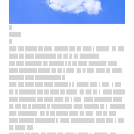
█
████
█
██▌██ ████ █▌██▌ ████▌██ █▌███ ▌████▌ █▌██
███ █▌███ ███████ █▌█▌█ █▌██████▌
██ ██▌█████▌█▌█████ ▌█ █▌███ ██████ ███
███ ██████ ████ █▌█▌▌██▌ █▌█ ██▌███ █▌███▌
█████ ███ ████████▌█
██▌██ ███ ██▌███ ████▌▌▌ ████ ██▌▌██▌ ▌██
█▌█ █████▌██ █▌███ █▌███▌ █▌██ █▌▌ ███ ████
███ █████▌██ ███ ███ █▌▌██▌ ███ ██████ ███
█▌██ █▌█ ████▌█ ███████ ███ █████ █▌▌ █████
██▌██████▌ █▌█ █▌████ ███ █▌██▌ ██ █▌██▌
███ █████ ██████▌▌ ███ ████████ ███ ██▌▌██
█▌███▌██