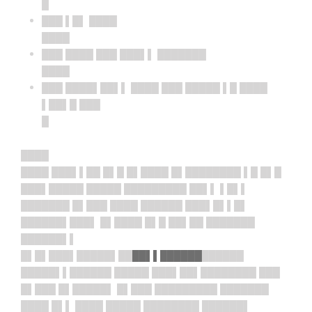
█
███ ▌█▌ ████
████
███ ████ ███ ███▌▌ ███████
████
███ ████▌██▌▌ ████ ███ █████ ▌█ ████
▌██▌█ ███
█
████
████ ███▌▌██ █▌█ █▌████ █▌████████ ▌█ █▌█
███▌█████ █████ █████████ ██▌▌ ▌█▌▌
███████ █▌███ ████ ██████ ███▌█▌▌█▌
██████▌██
█▌ █▌████ █▌█ ██▌██ ███████
██████▌▌
█▌█▌███▌█████▌██
██▌▌███
███
███
███
█████▌▌██████ █████ ███▌██▌████████ ███
█▌███ █▌█████▌ █▌███ █████████ ███████
████ █▌▌ ████ █████ ████████ ██████▌