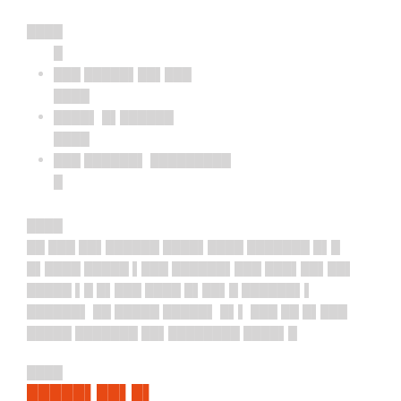
████
█
███ █████▌██▌███
████
████▌ █▌██████
████
███ ██████▌ █████████
█
████
██ ███ ██▌██████ ████▌████ ███████ █▌█
█▌████ █████ ▌███ ██████▌███ ███▌██▌██▌
█████ ▌█ █▌███ ████ █▌██▌█ ██████▌▌
██████▌ ██ █████ █████▌ █▌▌ ███ ██ █▌███
█████ ███████ ██▌████████ ████▌█
████
█████▌██▌█▌