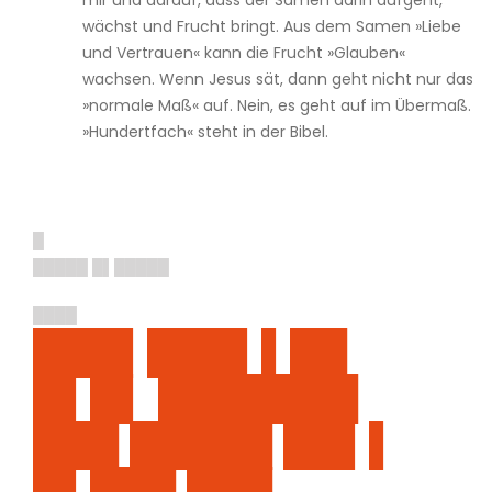
mir und darauf, dass der Samen darin aufgeht,
wächst und Frucht bringt. Aus dem Samen »Liebe
und Vertrauen« kann die Frucht »Glauben«
wachsen. Wenn Jesus sät, dann geht nicht nur das
»normale Maß« auf. Nein, es geht auf im Übermaß.
»Hundertfach« steht in der Bibel.
█
█████ █▌█████
████
███▌███▌▌██
█▌█▌ ███████
███ █████ ██▌▌
█▌███ ███