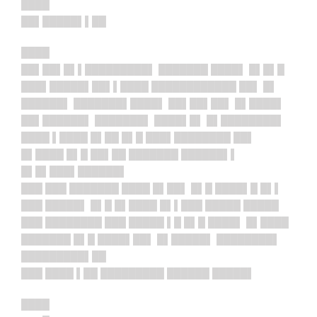
████
██▌█████▌▌██
████
██▌██▌█▌▌█████████▌ ███████ ████▌ █▌█▌█
███▌█████▌██▌▌████ ████████████ ██▌ █▌
██████▌ ███████▌████▌ ██▌██▌██▌ █▌████▌
██▌██████▌ ███████▌ ████▌█▌ █▌████████▌
████ ▌████ █▌██ █▌█ ███▌████████ ██▌
█▌████ █▌█ ██▌██ ███████ ██████▌▌
█▌█▌███▌██████▌
███ ███ ███████ ████ █▌██▌ █▌█ ████▌█ █▌▌
███ █████▌ █▌█ █▌████ █▌▌███ █████ █████
███ ████████ ███ █████ ▌█ █▌█ ████▌ █▌████
███████ █▌█ ████▌██▌ █▌█████▌ ████████▌
█████████▌██
███ ████ ▌██ █████████ ██████ █████▌
████