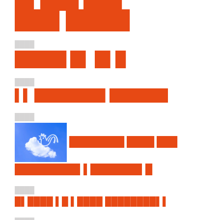
███▌█████
████
█████ █▌ █▌█
████
▌▌ ████████▌███████
████
████████ ████ ███
█████████▌▌███████▌█
████
█▌████ ▌█ ▌████ ████████▌▌