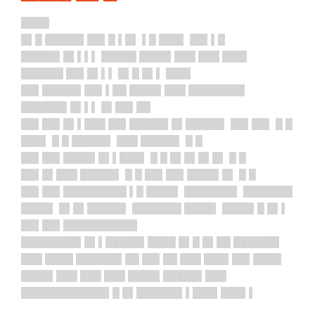
████
█▌█ █████▌██▌█ ▌█▌ ▌█ ███▌ ██▌▌█
█████▌█▌▌▌▌ █████ ████▌███ ███ ███▌
██████ ██▌█▌▌▌ █▌█ █▌▌ ███▌
██▌█████▌██▌▌██ ████▌███ ████████
██████▌█▌▌▌ █▌██▌██
██▌██▌█▌▌███ ██▌█████▌█▌█████▌ ██▌██▌ █ █
███▌ █ █ █████▌ ███ █████▌ █ █
██▌██▌████▌█▌▌███▌ █ █ █▌█▌█▌█▌ █ █
██▌█▌███ █████▌ █ █ ██▌██▌████▌█▌ █ █
██▌██▌█████████ ▌█ ████▌ ███████▌ ███████
████▌ █▌█▌█████▌ ███████ ████▌ ████▌█ █▌▌
██▌██▌██████████▌
█████
███▌█▌▌████
█▌████ █▌█ █▌██ ██████▌
███ ████ ██████▌██ ██▌██ ███ ███▌██▌████
████▌███ ███ ███ ████▌█████▌███
████████████▌█ █▌██████▌▌███▌███▌▌