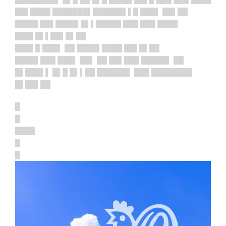
██▌████ ███████▌████
██▌▌█ ███▌ ██▌██
████▌██▌████▌█▌▌█████ ███ ███ ████
███▌█▌▌██▌█▌██
███▌█ ███▌ ██ ████▌████ ██▌█▌██
████▌███ ███▌ ██▌ ██ ██▌███ █████▌ ██
█▌███▌▌ █▌█ █▌▌██ ██████▌ ███ ████████
█▌██▌██
█
█
████
█
█