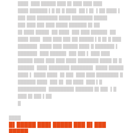
███▌ ███ █████ ███ █▌███ ███ ███
███▌██████ ▌█ █▌█ ███▌ ██ ▌█▌ ▌██ ███▌▌
██▌███ ███████ ████ ███████ ████▌
██▌███ ██▌███ ████ ██████ █▌██
█▌███▌████▌ ██ ███▌ ██▌███ █████▌ ██
███▌███▌ ███ ███ ██▌██ █████ ▌█ █▌█ ███
██████▌ ████ ███ █████ ███▌█ ██████▌▌
██████▌ ███ █████▌ ██▌██▌▌ ███ ███
█████ ███▌███ ███ ███▌███████ ████ █▌█
█████▌ ███▌███████ ███████▌ ████ █████
███▌▌ ████ ███▌ █▌██▌ ███ ███ ███████▌█
██████ ███▌ ██▌█▌ ██ ███▌ ███ ▌█
█████████▌ ████████▌██████ █▌██▌ ▌█
███ █▌██▌▌██
█
████
█▌█████ ███▌█████ ███ █▌███
█████