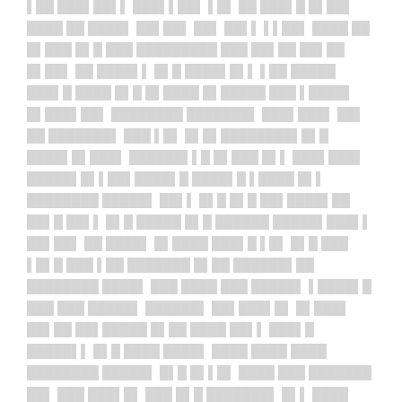
▌██ ███▌██▌▌ ███▌▌██▌ ▌█▌ ██ ███▌█ █▌██▌
████ ██ ████▌ ██▌██▌ ██▌ ██▌▌ ▌▌██▌ ████ ██
█▌███ █▌█ ███ █████████ ███ ██▌██ ██▌██
█▌██▌ ██ ████▌▌ █▌█ ████▌█▌▌ ▌██ █████
███▌█ ████ █▌█ █▌████ █▌█████ ███ ▌████▌
█▌███▌██▌ ████████ ███████▌ ███▌███▌ ██▌
██ ███████▌ ███ ▌█▌ █▌█▌█████
███▌█▌█
████▌█▌███▌ ██████▌▌█ █▌███ █▌▌ ███▌███▌
█████▌█▌▌██▌█
███▌█ ████▌█ ▌████ █▌▌
████████ █████▌ ██▌▌ █▌█ █▌█ ██▌████▌██
██▌█ ██▌▌ █▌█ █████ █▌█ ██████ █████▌███▌▌
██▌██▌ ██ ████▌ █▌████ ███▌█ ▌█▌ █▌█ ███
▌█▌█ ███ ▌██ ███████ █▌██ ██████▌██
████████ ████▌ ███ ████ ███ █████▌ ▌████▌█
███ ███ █████▌ ██████▌ ██▌███▌█▌ █▌███▌
██▌██ ██▌█████ █▌██ ████ ██▌▌ ███▌█
█████▌▌ █▌█ ████ ████▌ ████ ████ ████
████████ █████▌ █▌█ █▌▌█▌ ████ ███ ███████
██▌ ███ ███▌█▌ ███ █▌█ ███████▌ █▌▌ ████