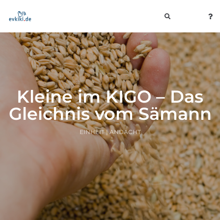
toggle
navigation
Kleine im KIGO – Das
Gleichnis vom Sämann
EINHEIT | ANDACHT