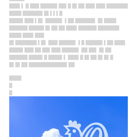
███▌▌ █ ███ █████▌██▌█ █▌██ ███ ███ ███████
████ ██████▌█▌▌▌▌█
████▌███ ▌█▌ █████▌ ▌██ ██████▌ █▌████
██████ █████ █▌██ ██ ███▌██
████ ███████
████ ███▌███
█▌███████ ▌█▌ ███ █████▌ ▌█ █████▌▌██ ███▌
████▌███ ██ ██▌███ █████▌ ██ ██▌ █▌██
██████ ████▌█ ████▌▌ ███▌█ █▌██ █▌█▌█
█▌█▌██ ████████████▌██
████
█
█