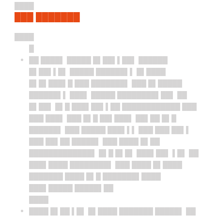
████
███ ███████
████
█
██ ████▌ █████ █▌██▌▌██▌ ██████
█▌██▌▌█▌ █████ ██████▌▌ █▌████
█▌█▌███▌█ ███ ███████▌ ███ █▌█████
██████▌▌ ███▌ █████ ████████▌██▌ ██
█▌██▌ █▌█ ███▌██▌▌██ ████████████ ███
███ ███▌ ███ █▌█ ██▌███▌ ██▌██ █▌█
██████▌ ███ █████ ███▌▌▌ ███ ███ ██▌▌
███ ██▌██ █████▌ ███ ████ █▌██
█████████████▌ █▌█ █▌█▌ ███▌██▌ ▌█▌ ██
███▌████ ████████▌ ███ ████ █▌████
███████ ████ █▌█ ███████▌████
███▌█████ █████▌██
████
████ █▌██ ▌█▌ █▌████ ███████ █████▌ ██