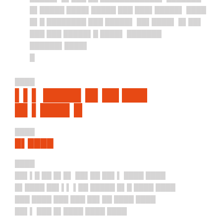
█▌█████ ████▌█████ ███ ███▌█████▌ ████
█▌█ ████████ ███ █████▌ ██▌████▌ █▌██▌
███ ███ █████▌█ ████▌ ███████
██████▌████▌
█
████
▌▌▌ ████▌█▌██ ███
█▌▌███▌█
████
█▌████
████
██▌▌█ ██ █▌█▌ ██▌██ ██▌▌ ████ ████
█▌████ ██▌▌▌ ▌██ █████ █▌█ ████ ████
███ ████ ███ ███ ██▌██ ████ ████
██▌▌ ███ █▌████ ████ ████