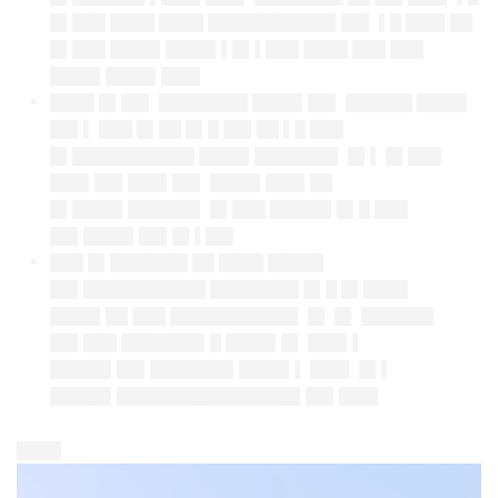
█▌███ ████ ████ ███████████▌██▌ ▌█ ███▌██
█▌███ ████▌████▌▌█▌▌███ ████ ███ ███
████▌████▌███▌
████ █▌██▌ ████████ ████▌██▌ ██████ ████▌
██▌▌ ███ █▌██ █▌█ ██▌██ ▌█ ███
█▌███████████ ████▌███████▌ █▌▌ █▌███
███▌██▌███▌██▌ ████▌███▌██
█▌████▌██████▌ █▌███ █████▌█▌█ ███
██▌████▌██▌█▌▌██▌
███ █▌███████ ██ ████ █████
██▌███████████ ████████ █▌█ █▌████
████▌██ ███ ███████████▌ █▌ █▌ ██████▌
██▌███ ███████▌█ ████▌█▌ ███▌▌
█████▌██▌███████▌████▌▌ ███▌ █▌▌
█████▌████████████████▌██▌███▌
████