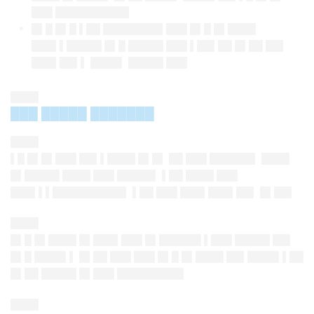
███ ██████████▌
█▌█ █▌█ ▌██ ████████▌███ █▌█ █▌████
███▌▌█████ █▌█ █████ ███ ▌██▌██ █▌██ ██▌
███▌██▌▌ ████▌ █████ ███
████
███ █████ ███████
████
▌█ █▌█▌███ ██▌▌████ █▌█▌ ██ ███ ██████▌ ████
█▌█████ ████ ███ █████▌ ▌██ ████ ███
███▌▌▌██████████▌ ▌██ ███ ███▌███▌██▌ █▌██▌
████
█▌█ █▌████ █▌███▌███ █▌██████ ▌███ █████ ██▌
█▌█ ████▌▌ █▌██ ███ ███ █▌█ █▌████ ██▌████▌▌██
█▌██ █████ █▌███ █████████▌
████