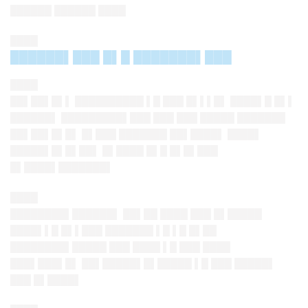
██████ ██████ ████
████
██████▌███ █▌█ ███████▌███
████
██▌██▌█▌
▌ ██████████ ▌█ ███ █▌▌▌█▌ ████▌█ █▌▌
██████▌ █████████▌███ ███ ███ █████ ███████
██▌██▌█▌█▌ █▌███ ███████ ██▌████▌ ████▌
█████▌█▌█▌██▌ █▌████ █▌█ █▌█▌███
█▌████▌███████▌
████
████████▌██████▌ ██▌██ ████ ███ █▌█████
████▌▌█ █▌▌███ ███████ ▌█ ▌█ █▌██
████████▌█████ ███ ████ ▌█ ███ ████
███▌███▌█▌ ██▌█████▌█▌█████ ▌█ ███ █████▌
███ █▌████▌