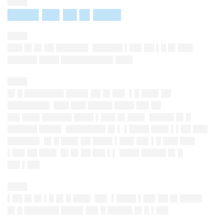
████
████▌██▌██ █▌████
████
███ █▌█▌██ ██████▌ ██████ ▌██▌██ ▌█ █▌███
██████ ████ ██████████▌███▌
████
█▌█ ████████ ████▌██ █▌██▌ ▌█ ███▌██
████████▌ ███ ███ █████ ████ ██▌██
██▌███▌██████ ████ ▌███ █▌███▌ █████ █▌█
██████ ████▌ ████████ █▌▌ ▌████ ███▌▌▌██ ███
██████▌ █▌█ ███▌██ ████ ▌███ ██▌▌█ ███ ███
▌██▌██ ███▌ █▌█▌██ ██▌▌▌ ████ █████ █▌█
██▌▌██▌
████
▌██ █▌█▌▌█ █▌█ ███▌ ██▌ ▌████ ▌██▌██ █▌████▌
█▌█ ███████ ████▌██▌█ █████ █▌█ ▌██▌