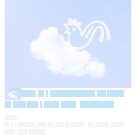
███▌█▌▌██████████▌██ ████
█▌███ ██▌▌███▌███▌ ████████
████
█▌█ ▌██████ ███ ██ ███ █▌████▌ ██ ████▌ ████
███▌███▌█████▌