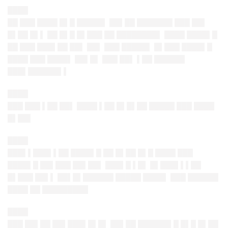
████
██ ███ ████ █▌█ █████▌ ██▌██ ███████ ███ ██▌
█▌██ █▌▌ ██ █▌█ █▌███ ██ ████████▌ ████ ████▌█
██ ███ ███▌██ ██▌ ██▌ ███ █████▌ █▌███ ████▌█
████ ███ ████▌ ██▌█▌ ███ ██▌ ▌██ ██████
███▌██████▌▌
████
███ ███ ▌██ ██▌ ████ ▌██ █▌█▌██ █████ ███ ████
█▌██▌
████
███▌▌███▌▌██ ████▌█ ██ █▌██ █▌█ ████ ███
████▌█ ██▌███ ██▌██▌ ███▌█ ▌█▌ █▌███▌▌▌██
█▌███ ██▌▌ ██▌█▌██████ █████ ████▌ ███ ██████
████ ██ █████████
████
███ ██▌██ ██▌███▌█▌█▌ ██▌██ ██████▌█ █▌█ █▌██