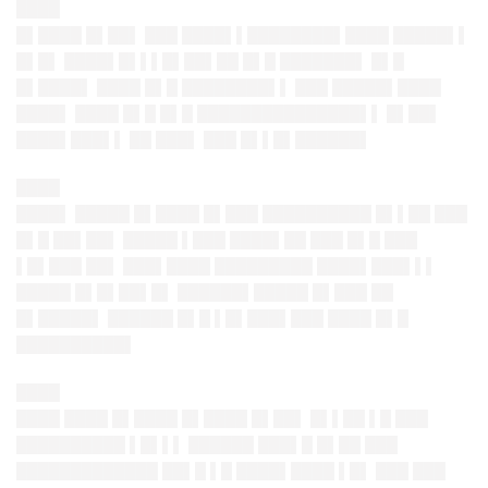
████
█▌████ █▌██▌ ███ ████▌▌████████▌████ █████▌▌
█▌█▌ ████▌█▌▌▌█▌██▌██ █▌█ ███████▌ █▌█
█▌████▌ ████ █▌█ ████████▌▌ ███ █████▌████
████▌ ████ █▌█ █▌█ ███████████████▌▌ █▌██▌
████▌███▌▌ ██ ███▌ ███ █▌▌█▌██████▌
████
████▌ █████ █▌████ █▌███ ██████████ █▌▌██ ███
█▌█ ██▌██▌ █████ ▌███ ████▌██ ███ █▌█ ███
▌█▌███ ██▌ ███▌████ █████████ ████▌███▌▌▌
█████ █▌█▌██▌█▌ ██████▌█████ █▌███ ██
█▌█████▌ ██████ █▌█ ▌█▌███▌███ ████ █▌█
██████████▌
████
████ ████ █▌████ █▌████ █▌██▌ █▌▌██ ▌█ ███
██████████ ▌█▌▌▌ ██████ ███▌█ █▌██ ███
█████████████ ██▌█ ▌█ ████▌████ ▌█▌ ███ ███