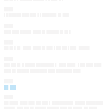
████
▌█ █████ ███ ██▌▌▌███ ██▌█▌██
▌
████
███ ███ ████▌ ███ █▌█████ █▌█▌▌
████
██ █▌▌█▌ ███▌ ███ █▌██▌▌██ ██ ▌██▌ ████▌
████
██▌██ █▌█ ████ ███████▌▌ ███ ███▌ ▌██ ███ ███
███ █▌█████ ███████ ███ ██████▌███
████
█▌██
████
██ ███▌ ███ ██▌██ ██▌▌ ████████▌ ████ ███████
████▌ ██▌██ █▌████▌█████ ███ █▌███▌ █▌███▌