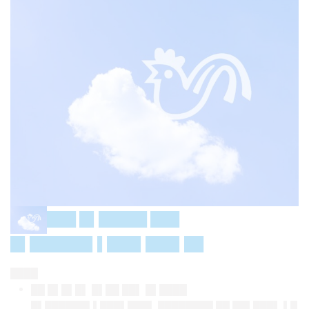
███ █▌█████ ███
█▌██████▌▌███▌███▌██
████
██ █▌█▌█▌ █▌██ ██▌ █▌████
█▌██████▌▌███▌███▌ ████████ ██ ██▌███▌ ▌█