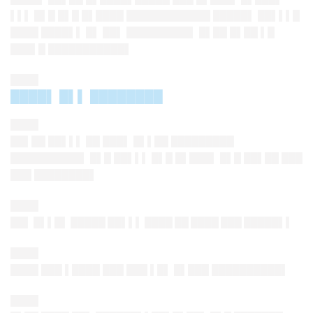
▌▌▌ █▌█ █▌█ █▌████ ████████████ █████▌ ██▌▌▌█
████ ████▌▌ █▌ ██▌ █████████▌ █▌██ █▌██ ▌█
███▌█ ███████████▌
████
████▌ █▌▌ ████████
████
██▌██ ██▌▌▌ ██ ███▌ █▌▌██ █████████
██████████▌ █▌█ ██▌▌▌ █▌█ █▌███▌ █▌█ ██▌██ ███
███ ████████▌
████
██▌ █▌▌█▌ █████ ██▌▌▌ ████ ██ ████ ███ █████▌▌
████
████ ███ ▌████ ███ ███ ▌█▌ █▌███ ██████████▌
████