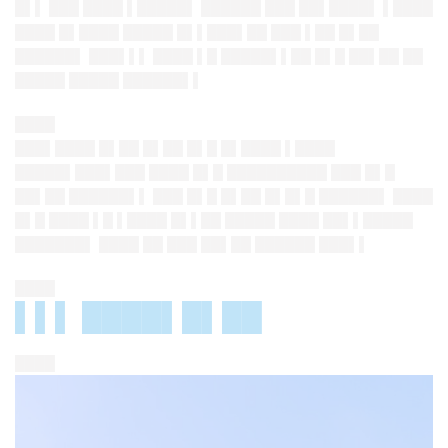
█▌▌ ███ ████ ▌█████▌ ██████ ███ ██▌████▌ ▌████
████ █▌████ █████ █▌▌███▌██ ███ ▌██ █▌██
██████▌ ███▌▌▌ ████ ▌█ █████▌▌██ █▌█ ██▌██ ██
█████ █████ ██████▌▌
████
███▌████ █▌██ █▌██ █▌█ █▌████ ▌████
█████▌███▌███ ████ █▌█ ██████████ ███ █▌█
██▌██ ██████▌▌ ███ █▌█ █▌██ █▌█▌█ ██████▌ ████
█▌█ ████ ▌█ ▌████ █▌▌██ █████ ████ ██▌▌█████
███████▌ ████ ██ ███ ██▌██ ██████ ███▌▌
████
▌▌▌ ████▌█▌██
████