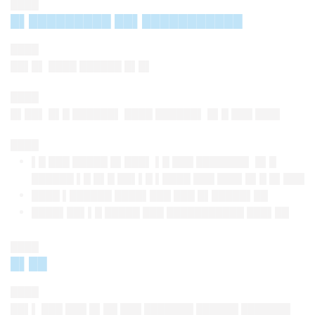
████
█▌█████████ ██▌███████████
████
██▌█▌ ████ ██████ █▌█▌
████
█▌██▌ █▌█ ██████▌ ████ ██████▌ █▌█ ███ ███▌
████
▌█ ███ █████ █▌███▌ ▌█ ███ ███████▌ █▌█
██████ ▌█ █▌█ ██▌▌█ ▌████ ███ ███▌█▌█ █▌███
████ ▌██████ ████▌███ ███ █▌█████▌██
████▌██▌▌█ █████ ███ ███████████ ███▌██
████
█▌██
████
██▌▌ ███ ███ █▌██ ███ ███████ ██████ ███████