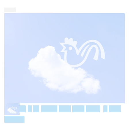
████
█▌█ █▌████ ███ ███ ███▌ █ ███
█████