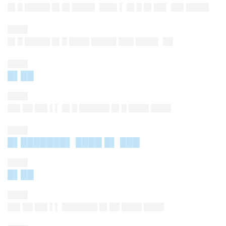
█▌█ █████ █▌█▌████▌ ███▌▌ █▌█ █▌██▌ ██▌████▌
████
█▌█ █████ █▌█ ████ █████ ███ ████▌
██
████
█▌██
████
██▌██ ██▌▌▌ █▌█ ██████ █▌█ ████ ████
████
█▌███████▌ ████ █▌ ███
████
█▌██
████
██▌██ ██▌▌▌ ███████ █▌██ ████ ████