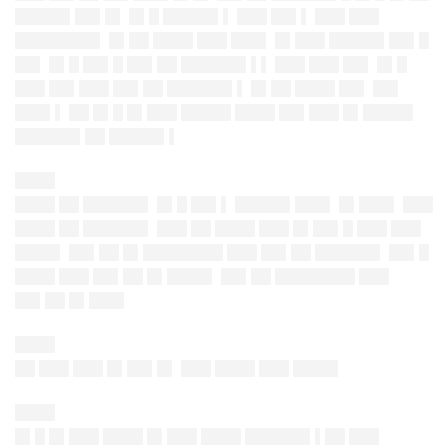
█████▌██▌█▌ █▌█ █████▌▌ ███ ██▌▌ ███ ███
████████▌ █▌██ ████ ███ ███▌ █▌███ █████▌██▌█
██▌ █▌█ ██▌█ ██▌██ ██████▌▌▌ ███ ███ ██▌ █▌█
███ ██▌███ ██▌██ ██████▌▌ █▌██ ████ ██▌ ██▌
███▌▌ ██ █▌█ █▌███ █████ ████ ██▌███ █▌█████
██████▌██ █████▌▌
████
████ ██ ██████▌ █▌█ ██▌▌ █████▌███▌ █▌███▌ ███
████ ██ ██████▌ ███ ██ ████ ███ █▌██▌█ ███ ███
████▌ ██▌██ █▌████████ ███ ██▌██ ██████▌ ██▌█
████ ███ ██▌██ █▌████▌ ██▌██ ████████ ███
██▌██ █▌███▌
████
██ ███ ███ █▌██▌█▌ ███ ████ ███ ████▌
████
█▌█ █▌███ ████ █▌███ ████ ██████▌▌██ ███