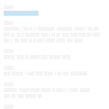
████
███████████
████
██████▌▌██ █▌▌▌██████▌ ██████▌ ████ ▌██ ██
██▌█▌ █▌█ ██████ ███ ▌█▌█▌ ███ ███ ███ ██ ███
██▌▌ ██ ███ █▌█ ██▌▌███▌███▌ ██▌███▌
████
████▌ ███ █▌████ ███ █████ ███▌
████
███ ████▌ ▌███ ███ ███▌ ▌██ ██▌███████
████
█████▌ ████ ████ ████▌█ ███ ▌▌███▌ ████
██▌██ ███ ████▌██
████