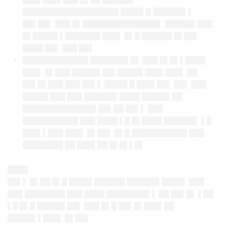
███████████████████ ████▌█ ██████▌▌
██▌██▌ ███ █▌███████████████▌ ██████ ███
█▌█████ ▌███████ ███▌ █▌█ ██████ █▌██▌
████ ██▌ ███ ██▌
█████████████ ███████▌█▌ ███ █▌█▌▌████
███▌ █▌███ █████▌██▌█████ ███▌███▌ ██
██▌█▌███ ███ ██▌▌ ████▌█ ███▌██▌ ██▌ ███
█████ ███ ███ ██████▌████ █████▌██
██████████████▌██▌██ ██▌▌ ███
███████████ ███ ████ ▌█ █▌████ ██████▌ ▌█
███▌▌███ ███▌ █▌██▌ █▌█ ███████████ ███
████████ ██ ███▌██ █▌█▌▌█▌
████
██▌▌ █▌██ █▌█ ████▌██████ ██████▌████▌ ███
███ ████████ ███ ████ ████████▌▌ ██ ██▌█▌ ▌██
▌█ █▌█ █████▌██▌ ███ █▌█ ██▌█▌███▌██
█████▌▌███▌ █▌██▌