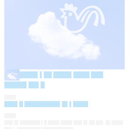
████▌▌██ ████▌████ ███
█████▌██▌█
████
███▌█ █████████▌█▌▌████
████
███ █▌███████ ▌█ ████ ████ ███ █▌██ ██▌ █▌████