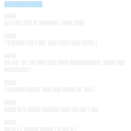
██████████
████
█▌█ ██▌███ █▌██████▌▌███▌███▌
████
▌█ █████ ██▌▌██
▌ ███ ████ ███ ████▌▌
████
██ ██▌ █▌▌██ ███ ███ ████ ██████████▌ ████ ███
████████ ▌
████
▌█ █████ ████
▌ ███ ███ ████▌█▌ ██▌▌
████
████ █▌█ ████▌██████ ███▌██ ██▌▌██▌
████
██ █▌▌▌ █████ ████▌▌█ ██▌█ ▌