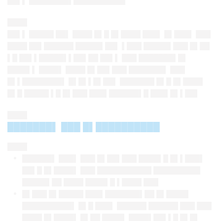
██▌▌ ████████▌██████████▌
████
██▌▌ █████ ██▌ ████ █▌█ █▌████ ███▌ █▌███▌ ███
████ ██▌██████ █████▌██▌ ▌███ █████▌███ █▌██
▌█ ██▌▌█████▌▌██▌██ ██▌▌ ███ ███████▌█▌
████▌▌ ████▌ ████ █▌██▌███ ███████▌ ███
█▌▌████████▌ █▌█▌▌█▌██▌ ███████ █▌█ █▌████
█▌█ █████ ▌█ █▌███ ███▌██████▌█ ███▌█▌▌██▌
████
███████▌ ███ █▌██████████
████
██████▌ ███▌ ███ █▌██▌███ ████▌█ █▌▌███▌
██▌█ █▌████▌ ███ ███████████ █████████▌
█████▌██ ████ ████▌█ ▌████ ███
█▌███ █▌█████ ███▌███████▌██ █▌████▌
██████████▌ █▌█ ███▌ ██████ ██████ ███ ███
████ █▌████▌ █▌██ ████▌ ████▌██▌▌█ █▌█▌