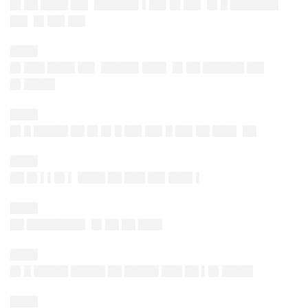
█▌██ ████ ██▌ ██████▌▌██▌█▌██▌ █▌█ ███████
██▌ █▌██▌██▌
████
█▌███ ████ ██▌ █████▌███▌ █▌██ ██████ ██▌
█▌████▌
████
█▌█ █████ ██ █▌█▌█ ██▌██▌█ ██▌██ ███▌
██
████
██ █▌▌▌█▌▌ ████ ██ ███ ██▌███▌▌
████
██ ████████▌ █▌██ ██ ███▌
████
█▌█ █████ █████ ██ █████ ███ ██ ▌█▌████▌
████