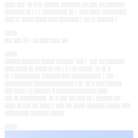
███▌██▌ █▌█ █▌█████ ██████▌██ ██▌██ ██████
██████▌█▌▌▌▌ ████████ █▌▌ ███ ███▌████████
███ █▌████ ████ ███ ██████▌▌██ █▌█████▌▌
████
██▌██▌█▌▌██ ███ ███▌██
████
█████ ██████ ████▌█████▌ ██▌▌ ██▌██ ██████
███ ████ █▌████ █▌██ ▌█ ▌█▌████▌ █▌█▌█
█▌▌████████▌██████ ███ █████████▌▌██▌
█████████ █████████████ ▌█▌ █▌█ ███ █████
██▌███▌▌█ █████▌█ █████████████ ███
██▌█▌████████▌ █▌█ ██▌██ ███ █▌▌█████▌██
███▌█▌██▌██ ███▌▌ ██▌██ ████ ██████ ████▌███
████████ ██████ ████▌
████