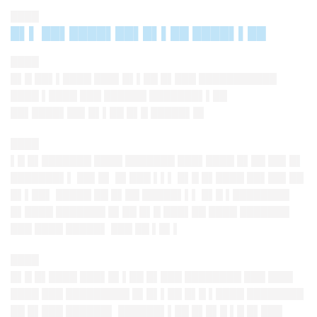
████
█▌▌ ██▌████▌██▌█▌▌██ ████▌▌██
████
█▌█ ██▌▌████ ███▌█▌▌██ █▌███
███████████
████ ▌████ ███ ██████ ███████▌▌██
██▌████▌██▌█▌▌██ █▌█ █████▌█▌
████
▌█ █▌███████ ████ ███████ ███▌████ █▌██ ██▌█▌
███████▌▌ ██▌█▌ █▌███ ▌▌▌ █▌█ █▌████
██▌██▌██
█▌▌██▌ █████ ██ █▌██ █████▌▌▌ █▌█ ▌████████
█▌████ ███████ █▌██ █▌█ ███▌██ ████ ███████
███ ████ █████▌ ███ ██ ▌█▌▌
████
█▌█ █▌████ ███▌█▌▌██ █▌███ ████████ ███
███
▌
████ ███ █████████ █▌█▌▌██ █▌█ ▌████ ████████
██ █▌███ ██████▌ ██████▌▌██ █▌█▌█ ▌█ █▌███