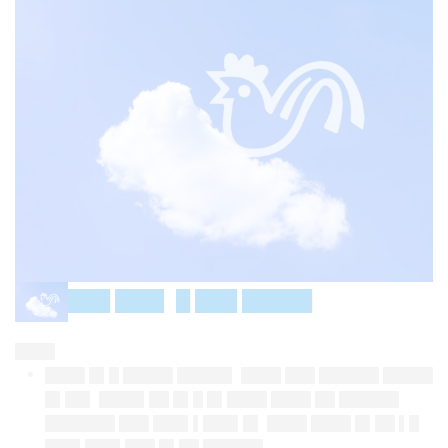
███ ███▌ █ ███ █████
████
████ █▌█ █████ █████▌ ████ ███ ██████ █████
█▌██▌ ████▌██ █▌█ █▌████ ████ ██ ██████
███████ ███ ███▌▌███▌█▌ ████ ████ █▌██ ▌█
███▌███▌███ █▌██ ██████