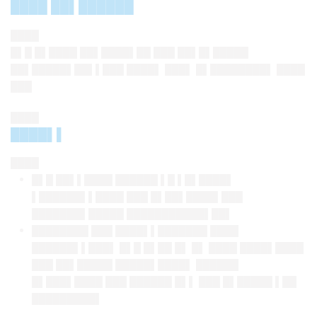
████ ██▌██████
████
█▌█ █▌████ ██▌████▌██ ███ ██▌█▌█████
██▌█████▌██▌▌███ ████▌ ███▌ █▌████████▌ ████
███
████
████▌▌
████
█▌█ ██▌▌████ ██████ ▌█ ▌█▌████▌
▌██████▌▌████ ███ █▌██▌████▌███
███████▌█████ ███████████▌██▌
████████ ███ ████▌▌███████ ████
██████▌▌███▌ █▌█ █▌██ █▌ █▌ ████ ████▌████
███ ██▌█████ █████▌████▌ ██████
█▌███▌████ ███ ██████ █▌▌ ███ █▌█████ ▌██
█████████▌