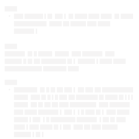
████
███ ██████ ▌█▌ ██▌▌ █▌████ ███▌███▌ █▌████
██████████▌ ████ ██ █████ ███ ████
██████▌▌
████
██████▌ █▌█ ████▌ ████▌ ███ ██████▌ ███
█████▌█ █▌██ ████████ █▌▌ █████▌▌████ ████
████████████ ███████▌███▌
████
███████▌ █▌█ █▌██ ██▌▌ ██ ██▌██ ██████████
████▌ ███ █▌█ ▌█ ██▌██ ███████ █▌████ █▌▌▌▌
████▌ ██ █▌██ ██ ███ ████████▌ ███ ██████▌
███ ████ ██████▌▌ ██▌▌ ▌█ ███ █▌▌ ███ ████
████▌▌██▌ ▌█ ████████ ██████▌ ▌██ █▌███
███▌▌███ ████ █▌▌██▌ ███ ██ ███ █████
█████▌▌█▌▌