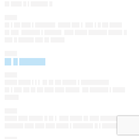
█▌███▌█ ▌█████▌█
████
█▌▌██ ███ ▌██████▌ ████ ██▌▌ ██▌▌█ ██ ████
█▌██▌ ██████ ▌█████▌ ███ ████ ██████ ████▌█
██▌█ █████ ██▌█▌████▌
████
█▌█ ██████
████
████ ████ ▌▌▌ █▌█▌██ ████▌▌█████████
█▌▌██▌██ █▌██ ███ ███ ████▌ ██ ██████ ▌████
████▌
████
████ ███ ████▌█ █▌▌ ███ ████ █▌███ ██████
██████ ███ ███ ███ ████ ▌██████▌█ ▌█████▌█