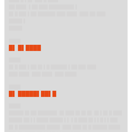
██ ███▌ ▌██ ███ ████████▌▌
█▌█ ██▌▌██ ██████ ███ ███▌ ███ ██ ███
████▌▌
████▌
████
█▌ █▌████
████
█▌█ ██▌▌██ █▌▌█ █████▌▌██ ██▌███
███ ███▌ ███ ███▌ ███ ████
████
█▌ █████▌██▌█
████
█████ █▌██ ██████▌ █▌███ █▌█▌█▌ █▌▌█▌█ ███
████▌██ ▌▌████ ████▌▌▌ ▌█ ███ █▌▌▌█ ▌▌██▌
█▌█ █████████ ████▌ ███ ███ █▌█ █████ ████