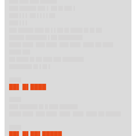
███ ███ ███ █████▌
███ █████▌██▌▌ ██ █▌██▌▌
███ ▌▌▌ ██ ▌▌▌▌██
███ ▌▌▌
██▌█████ ███ █▌▌▌██ █▌████ █▌█▌██
█████ ███████ ▌██ ████████
████ ███▌ ███ ███▌ ███ ███▌ ███▌██ ███▌
████ ██▌
██ ████ █▌██ ███ ██▌███████
███████▌█▌▌█▌▌
████
██▌ █▌████
████
███ ██████ █▌█ ███ ██████
████ ███▌ ███ ███▌ ███▌ ███▌ ███▌██ █████
████
██▌ █▌██▌█████