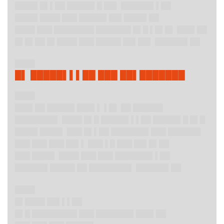
████▌█▌▌██ █████▌█ ██▌ ██████▌▌██
████▌████ ███ █████▌██▌████▌██
████ ███ ████████ ███████ █▌█ ▌█▌█▌ ███▌██
█▌█▌██ █▌████ ███ █████ ██▌██▌ ██████▌██
████
█▌ █████▌▌▌██ ███ ██▌███████
████
███▌██ █████▌███▌▌ ▌█▌ ██ ██████
████████▌ ████ █▌█ █████▌▌▌██ █████▌█ █▌█
████▌████▌ ███ █▌▌██ ███████▌███ ██████▌
███ ███ ███ ██▌▌ ███ ▌█ ███ ██▌█▌██
███ ████▌ ████ ███ ███ ███████▌▌██
██████▌█████ ██ ████████▌ ██████▌██
████
█▌████ ██▌▌▌██
█▌█ █████████ ███ ███████▌███▌██