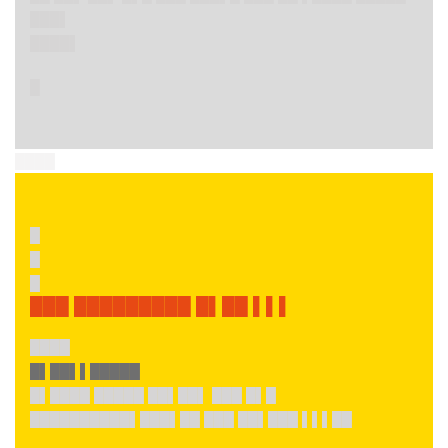
███▌
████▌
█
████
█
█
█
███ █████████ █▌██ ▌▌▌
████
█▌██▌▌█████
█▌████ █████ ██▌██▌ ███ █▌█
██████████▌███▌██ ███ ██▌███ ▌▌▌██