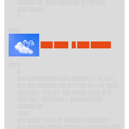
██████ ██▌ ████ ████▌██▌█▌▌██ ███
███▌█████
█
████
███ ███▌ █ ███ █████
████
█
███ ███████████ ███▌██████▌▌▌ █▌█▌▌▌
█▌█ ██▌███████▌██▌█ ▌█ ███ █▌▌▌█▌████▌
███ ███▌▌ █▌█ █▌▌ ███ █████ ████▌█▌█
███▌██▌▌ ███ ████▌▌ ████████ ███
██████▌██
████
███ ████▌▌███ ▌█▌ ███████ ███████▌▌
█▌█ ██▌███ ██████ █████ ▌█ ███ ████▌ ███