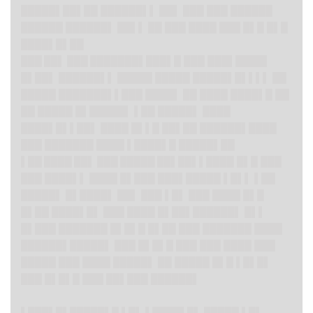
█████▌██▌██ ██████▌▌ ██▌ ███ ███ ██████
██████ ██████▌ ██▌▌ ██ ███ ████ ███ █▌█ █▌█
████▌█▌██
███ ██▌ ███ ███████▌
███▌█ ███ ███▌████▌
█▌██▌ ██████▌▌ █████ █████ █████▌█▌▌▌▌ ██
█████ ███████▌▌███ ████▌ ██ ████ ████▌█ ██
██ █████ █▌█████▌ ▌██ █████▌ ████
████▌█▌▌██▌ ████ █▌▌█ ██▌██ ██████▌████
███ ███████ ████ ▌████▌█ █████▌██
▌██ ████ ██▌ ███ █████ ██▌██▌▌
████ █▌█ ███
███ ████▌▌ ████ █▌███ ███▌█████ ▌█▌▌ ▌██
█████▌ █▌████▌ ██▌ ███ ▌█▌ ███ ████ █▌█
█▌██ ████▌█▌ ███ ████ █▌██▌██████▌ █▌▌
█▌███ ███████ █▌█▌█ █▌██ ███ ███████ ████
██████▌█████▌ ███ █▌█▌█ ███ ███ ████ ███
█████ ███ ████ █████▌ ██ █████ █▌█ ▌█▌█▌
███ █▌█▌█ ███ ██▌███ ██████▌
▌███▌█▌
█████▌█ ▌█▌ ▌████▌█▌ █████ ▌█▌