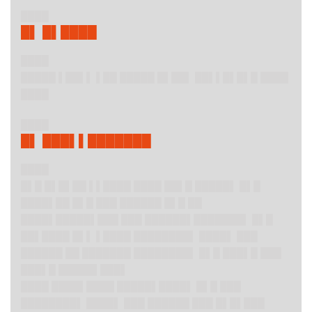
████
█▌ █▌████
████
█████ ▌██▌▌ ▌██ █████ █▌██▌ ██▌▌█▌█▌█ ████
████
████
█▌ ███▌▌███████
████
█▌█ █▌█▌██ ▌▌████ ████ ██▌█ █████▌ █▌█
████▌██ █▌█ ███ ██████ █▌█ ██
████▌█████▌███ ███ ██████▌███████▌ █▌█
██▌████ █▌▌ ▌████ ████████▌ ████▌ ███
██████ ██ ███████ ████████▌ █▌█ ███▌█ ███
███▌█ █████▌███▌
████ ████▌████ █████▌████▌ █▌█ ███
████████▌ ████▌ ███ ██████ ███ █▌█▌███