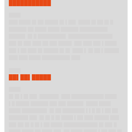
███████████
████
███ ████ █▌██ ████▌█▌▌██▌ ████ █▌██ █▌█
██████ ██ ████ ████ ██████ █████████▌
█████▌ █▌█ █████████▌ ███████████████
██▌█▌██▌███ ██ ██▌████▌ ██▌███ ██▌▌████
██▌▌██ ███ █▌█████ █▌█▌ ███▌▌ █▌██ ▌█████
███ ███ ████ █████████▌███
████
██▌██▌█████
████
█▌█▌▌█▌██▌ ██████▌ ███ ███████████ ████
▌█ ████▌██████ ██▌██▌█████▌ ████ ████
████ ████████▌ █▌██ ███████▌▌▌█ █▌▌██ ██
██████▌██▌ █▌█▌█ █▌████ ▌██ ███ █████ ███
██▌██ █▌█ █▌▌██ ████ ███████████▌█▌██▌█
████ ████ ██ ███▌██▌ ██ ████ ████▌▌██ ██▌█▌