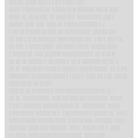
██▌█▌ ███▌██ ▌▌▌█ ▌▌██▌▌██
███▌█ ██████ █▌█ ███ █▌█ █████▌██▌█ ███
███▌█▌ █▌█ ██▌ █▌███ █▌▌ █████ ██▌██▌▌
████▌ ██▌ ██▌ ███ █▌█ ███ ██████▌▌▌
▌██ █▌█ ███▌█▌
██▌██ ████ ████ ███ █▌██▌
█▌██▌▌█ █▌█████▌ ███ ████▌██▌ ▌█▌▌ ██ ▌█▌
█▌██▌ ▌████ ███▌ ██ ███ ▌██ █▌█████ ███
▌████▌█▌ ██▌█ ████ ███ ██████▌ █▌█ █▌█
█▌█▌█▌ ████▌▌ █▌███▌▌ █▌█ ██████ ██ █▌█
█▌█▌███ █▌█▌█ ██▌█ ████ ▌█ ███ ████▌ █▌█ ██
██████ ▌█ █████ ████ ▌▌██▌▌ ███ ██ ▌█▌ ████
███ ██ █▌█▌█▌██
███ █▌█▌█ ███ ██▌███ ██████
█████ █▌█▌▌
█▌█▌ ████████▌ ███ ██ ███ ██ ██████▌ ████
▌██ ▌██████ █████ ████▌█▌ ███████▌ ████
▌██ ████▌ ████▌█▌▌ ▌██ ███ ██ ▌████▌█▌ ██▌▌
█████ ███▌█████ ███▌ ▌██ █▌██▌ █████▌ ███
█████▌ ███ ███ █████▌ ██▌▌ ████ ██▌▌ ███
▌▌██▌▌ ███ ████ ███ ██ ███▌ ███ ███