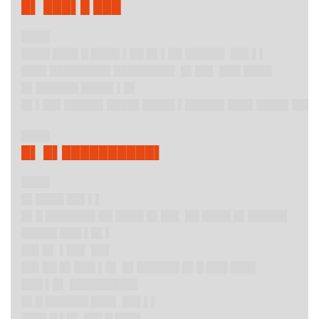
█▌ ███▌█ ███
████
████ ███▌█ ████ ▌██ █▌▌██ █████▌ ██▌▌▌
███▌████████▌████████▌ █▌██▌ ███ ████
█▌██████ ████▌▌█▌
█▌▌██▌█████▌████▌████▌▌█████▌███▌████▌███
████
█▌ █▌██████████▌
████
█▌████ ██▌▌▌
█▌█ ███████ ██ ████ █▌██▌ ██ ████ █▌█████▌
█████ ███ ▌█▌▌
██▌█▌ ▌██▌ ██▌
██▌██ █▌███ ▌█▌ █▌██████ █▌█ ███ ███▌
███ ▌█▌ █████████▌
█▌█ ██████ ███▌ ██▌▌▌
███▌█ ▌█▌ ██▌█ ███▌