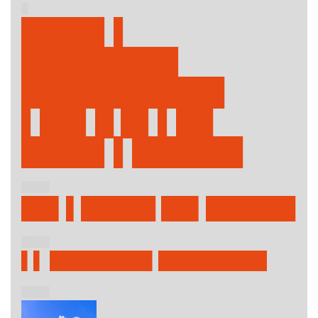
█
████▌▌
████████▌
███████████
▌██▌█ █▌▌██
████▌▌██████
████
██▌▌█████ ██▌██████
████
▌▌ ████████▌█████████
████