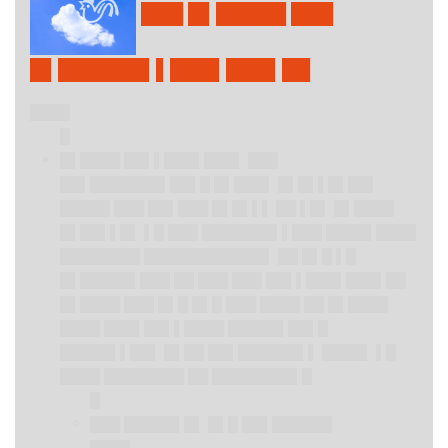
███ █▌█████ ███
█▌██████▌▌███▌███▌██
████
█
█▌████ ██▌▌███▌███▌ ███
██▌███████▌██▌█ █▌███▌ █▌█▌▌█▌██▌
█████ ███ ██▌███ █▌█▌▌▌ ██ ▌█▌ █▌████
█▌██▌▌█▌ ▌█ ███ ███████▌▌███ ████▌████
████████ ████████████▌ ██ █▌█ ▌█
█▌█████▌███ ██ ███ ███ ██▌▌███▌███▌██
█▌████ ███ █▌█ █▌█ ███ ████ ██ █▌████
████ ███▌██▌▌████ █████▌██▌█
█████▌▌██▌ █▌██ ██▌██████▌▌ ████▌ ▌█
████ ████████ ██ ████████▌█
█
███ █████▌█▌ █▌█ ██▌██████
████