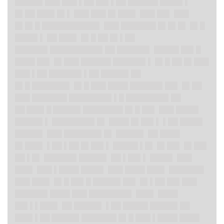
█████▌███ ███ ▌██ ██▌▌██ ██████ ████▌▌
█▌██ ███▌█▌▌ ███ ███ █▌███▌ ███ ██▌ ███
█▌█▌█ ███████████▌ ███ ███████ █▌█▌█▌ █▌█
████▌▌ ██ ███▌ █▌█ ██ █▌▌██
██████▌██████████▌██ ██████▌ █████ ██▌█
████ ██▌ █▌███ ██████ ██████▌▌ █▌█ ██ █▌███
███ ▌██ ██████▌▌██ █████▌██
█▌█ ███████▌ █▌█ ███ ████ ██████▌██▌ █▌██
███ ███████ ████████▌▌█ ████████▌██
██ ███▌█ █████▌███
█████ █▌█ ██▌ ███ ████▌
█████▌▌ ████████▌█▌ ████ █▌██▌▌ ▌██ ████▌
█████▌ ███ ███████▌█▌ █████▌ ██ ████
█▌███▌ ▌██ ▌██ █▌██▌▌ █████ ▌█▌ █▌██▌ █▌██▌
██ ▌█▌ ██████▌█████▌ ██ ▌██▌▌ ████▌ ███
███▌ ███ ▌████ ████▌ ███ ████ ███▌ ███████
███ ███▌ █▌█ ██▌█ █████▌██▌ █▌▌██ ██▌███
██████▌████ ███ ████████▌ ███▌ ████
██▌▌▌███▌ ██ █████▌ ▌██ █████ █████▌██
███▌▌██ █████▌
███████ █▌█ ███ ▌████ ████