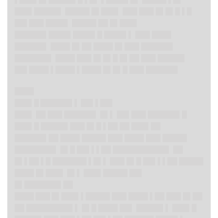
███▌█████▌ █████ █▌███▌ ███ ███ █▌█▌█ ▌█
██▌███ ████▌ █████ ██ █▌███▌
█████
█▌██
██▌████▌█ ████▌▌ ███ ████
██████▌ ████ █▌██ ████ █▌███ ██████▌
███████▌ ████ ███ █▌█▌█ █▌██ ███ █████▌
██▌████ ▌████ ▌████ █▌█▌█ ███ ██████▌
████
███▌█ ██████▌▌ ██▌▌██▌
███▌ ██ ███ ██████▌ █▌▌ ██▌███ ██████▌█
███▌█ █████▌███ █▌█ ▌██ ██ ███▌██
██████▌██ ████ █████ ███ ████ ███ █████
████████▌ █▌█ ██▌▌▌██ ███████████▌ ██
█▌▌██ ▌█ ███████ ▌█▌▌ ███ █▌█ ██▌▌▌██ █████
████ █▌███▌ █▌▌ ███▌█████ ██▌
█▌███████▌██
████ ███ █▌███▌▌
█████ ███ ████ ▌██ ███ █▌██
██ █████████▌▌ █▌█ ████ ██▌ █████▌▌ ███▌█