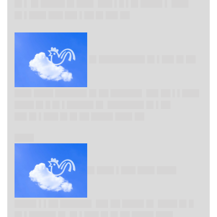
█▌▌ █▌█████ █▌███▌ ███ ▌█ ▌█▌████▌▌ ███▌
█▌▌███▌███ ██▌▌██ █▌██▌██
█▌██
███████▌█▌▌██▌█▌██
███▌████ ██████▌█▌██ ██████▌ ██▌██ ▌▌███▌
████ █▌█ █▌▌█████▌█▌ ███████▌█▌▌██
██▌█▌▌███ █▌█▌██ ████▌███▌██
████
█▌███▌▌███ ███▌████
████▌▌▌██ ██████▌ ██▌██ ████▌█▌ ████ █▌█
█▌▌█████▌█▌ █▌▌███ █▌█▌██ ████▌███▌