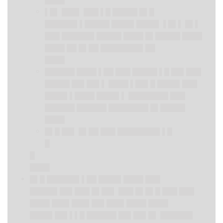
▌█▌ ███▌ ███ ▌█ █████ █▌█
██████▌▌█████ ████▌████▌ ▌█▌▌ █▌▌
███ ██████▌█████ ████ █▌█████ ████
████ ██ █▌██ ████████▌██
████
██████ ████ ▌██ ███ █████ ▌█ ██▌███
█████ ██▌██▌▌ ████ ▌██▌█ ████▌███
████▌▌████ ████▌▌ ████████ ███
██████ ██████ ████████ █▌█████
████
█▌█ ██▌ █▌██ ███ ████████▌▌█
█
█
████
█▌█ ██████▌▌██ ████▌████ ███
█████▌██▌███ █▌██▌ ███ █▌█▌█ ███ ███
████ ███▌██
█▌██▌
███▌████ ████
████▌██▌▌▌█ ██████ ██▌██▌█▌ ██████▌