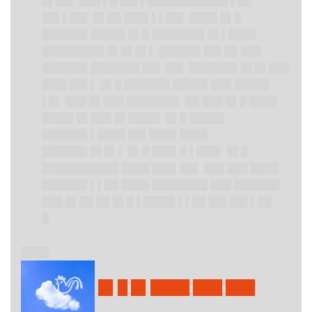
█▌██▌ ███ ▌█ ██▌▌███████████▌▌██
██▌▌██▌ █▌██ ███▌▌▌██▌ ████ █▌█
██████▌█████ █▌█ ███████▌█▌▌████
█████████ █▌█▌█▌▌ ██████ ██▌██ ███
██████▌███████ ██▌ ██▌ ███████ █▌█▌███
███▌██▌▌ █▌█ ██████▌█████ ███ █████
▌█▌ ███ █▌███ ███████▌ ██ ███ █▌█ ████
████▌█▌███ █▌████▌ █▌█ █████
██████▌▌████ ██▌████ ████
██████▌█▌█▌▌ █▌█ ███▌█ ▌███▌ █▌█
███████████ ████ ███▌██▌ ███ ███ ████
██████▌▌▌██ ████ ████████ ███ ██████▌
███ █▌██ ██ █▌█ ▌████▌▌▌██ ██▌██▌▌██
█
████
█▌█ █▌████ ███ ███