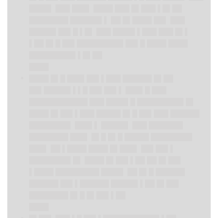
████▌ ███ ███▌ ████ ███ █▌███ ▌█▌██
████████ ██████▌▌ ██ █▌████ ██▌ ███
█████▌██▌█ ▌█▌ ███ ████▌▌███ ███ █▌▌
▌██ █▌█ ██▌█████████▌██▌█ ████ ████
█████████▌▌█▌██
████
████ █▌█ ███▌██▌▌███ ██████ █▌██
██▌█████▌▌▌█ ██▌██▌▌ ███▌█ ███
████████████ ███ ████▌█ █████████▌█▌
████ █▌██▌▌███ █████ █▌█ ██▌███ ██████
████████▌ ███▌▌ █████▌ ███ ███████
████████ ███▌ █▌█ █▌█ █████ ████████▌
███▌ ██ ▌████ ████ █▌███▌ ██▌██▌▌
████████▌█▌ ████ █▌██▌▌██ ██ █▌██▌
▌████ █████████ ████▌ ██ █▌█ ██████
██████ ██▌▌██████ █████▌▌██ █▌██▌
████████ █▌█ █▌██▌▌██
████