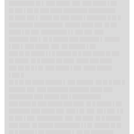
████████▌█▌▌ ███ ████▌ ██▌ ███ ████▌▌██
█▌██▌▌██ █▌███ ████ ████████ █████████
█▌███▌██▌▌ ████ ██ ███ ████ ▌██████▌█ █▌█
████████ █████████▌ █████ ████ ██▌ █▌██
████ ▌█▌██▌ ████████▌▌▌ ██▌██▌ ███
██████▌██▌▌ █▌█ █████ ███ ██████▌▌ █████
▌██▌▌ ███ ████▌ ██▌ ██ █████▌▌██
███ █▌█▌████▌▌▌█ █████ █▌█ ███ ████ █▌██▌
█▌████▌ █▌█ ████▌██ ███▌ ████ ███ ████
██▌██ █▌█ ▌█▌ ███ ████▌▌██▌ ████ █████
▌██▌█
█▌█ █▌██ ████ █████▌▌ ██▌█████▌ ██ █▌█ ██▌█
█████▌██▌ ███ ███████ ██████▌████ ███
████████ ███ █████ ██▌▌█████████▌
███ ████ █▌███ █████ ███ ███
▌ █▌█ █████ ▌██
███████ ███ ████▌██▌ ███ ▌█▌ ██▌ ██ ▌██▌ ▌█
█▌██▌▌██▌ ████████▌ ██▌ ██ ███▌ █▌█ █████
███ ███▌ █▌█████ ████████▌▌▌█▌ █████ █▌█▌
█▌█ █████ ▌██ ████████▌▌ ██ ██ ███████▌