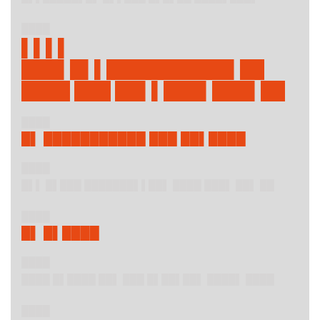
████
▌▌▌▌
███▌█▌▌██████████▌██
████ ███ ██▌▌███▌███▌██
████
█▌ ███████████ ███ ██▌████
████
█▌▌ █▌███ ███████▌▌██▌ ████ ███▌ ██▌ ██
████
█▌ █▌████
████
████ █▌████ ██▌ ███ █▌██▌██▌ ████▌ ████
████