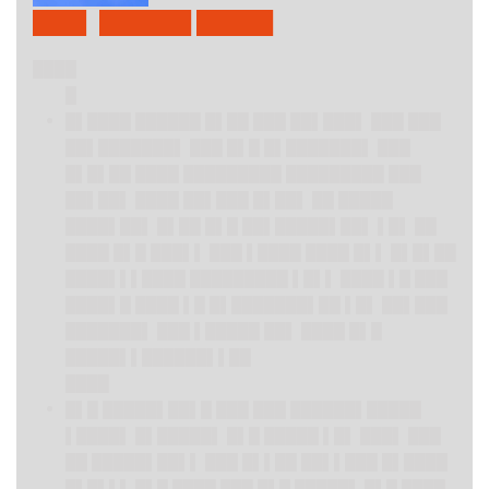
███▌ ██████ █████
████
█
█▌████ ██████ █▌██ ███ ██▌███▌ ███ ███
██▌███████▌ ███ █▌█ █▌███████▌ ███
█▌█▌██ ████ █████████ █████████ ███
██▌██▌ ████ ██▌███ █▌██▌ ██ █████
████▌██▌ █▌██ █▌█ ██▌█████▌██▌ ▌█▌ ██
████ █▌█ ███▌▌ ███ ▌████ ████ █▌▌ █▌█▌██
████▌▌▌████ █████████ ▌█▌▌ ████ ▌█ ███
████▌█ ████ ▌█ █▌███████▌██ ▌█▌ ██▌███
███████▌ ███ ▌█████ ██▌ ████ █▌█
█████▌▌██████▌▌██
████
█▌█ █████▌██▌█ ███ ███ ██████▌█████
▌████▌ █▌█████▌ █▌█ █████ ▌█▌ ███▌ ███
██ █████▌██▌▌ ███ █▌▌██ ██▌▌███ █▌████
█▌█▌▌▌ █▌█ ████ ███ █▌█ █████▌ █▌█ ████