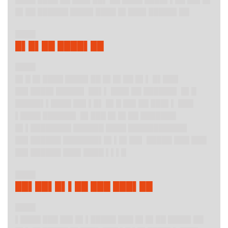
█▌██ ██████ ████▌████ █▌███▌█████▌██
████
█▌█▌██ ████▌██
████
█▌█ █▌████ ████▌██ █▌█▌██ █▌▌ █▌███
██▌████▌█████▌ ██▌▌ ███▌██ ██████▌ █▌█
█████▌▌████ ██▌▌█▌ █▌█ ██▌██ ███▌▌ ███
▌████ ██████▌ █▌███ █▌█▌██ ███████
█▌▌████████ ██████ ████ ███████████▌
██▌██████ ███████▌█▌▌█▌██▌ █████ ███ ███
██▌██████ ███▌████ ▌▌▌█
████
██▌██▌█▌▌██ ███ ███▌██
████
▌████ ███ ██▌█▌▌█████ ███ █▌█▌██ ████▌██