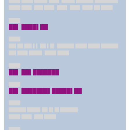
████ ████ ████▌███▌ ████▌██████ ████████
████ ███▌ ███ ███▌ ███▌ ███▌ ███▌██ ████
████
██▌ ████▌██
████
██▌██ ██▌▌▌ ██ ▌█▌ ██████ ████ ████ ██████
██▌███▌████▌ ████ ████
████
██▌ ██▌███████
████
██▌ ███████▌█████▌██
████
██████ ████▌██ █▌█▌██████
████ ███▌ ███ ████
████