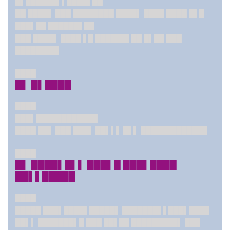
█▌██████▌▌████▌██
██ ████▌ ███ ████████ ████▌ ████ ████ █▌█
███▌██ ██████▌██
███ ████▌ ████ ▌█ ██████▌██ █▌██ ███
████████▌
████
█▌ █▌████
████
███▌████████████
████ ██▌ ███ ███▌ ██▌▌▌ █▌▌ █████████████
████
█▌ ████▌█▌▌ ███▌█ ███▌████
██▌▌█████
████
█████ ███▌████▌█████▌ ███████▌▌███▌████
██▌▌ ███████▌█ ███ ██▌██ █████████▌ ███