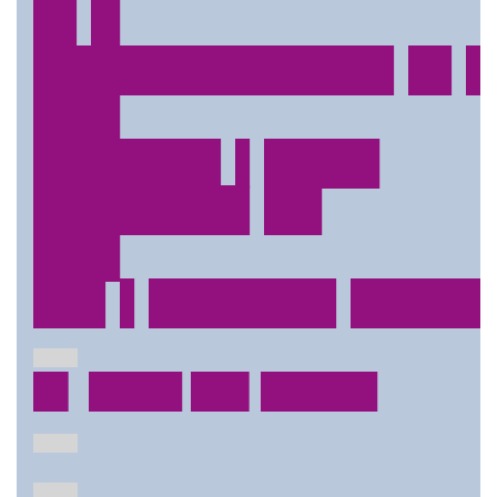
█▌█
████████████▌█▌▌
███
██████▌▌████
███████▌██
███
██▌▌██████▌█████
████
█▌ ████ ██▌█████
████
████