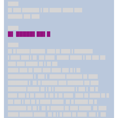
████
█▌███ ██████▌▌██ ████▌████ ███
█████▌██▌███
████
█▌ █████▌██▌█
████
█▌█ █████ █████▌ ███ █▌███▌▌
███████
▌███▌███ ▌█▌ ██ ███▌ ████▌████▌▌██ ██▌██
███ ███ ████▌█▌▌█▌██
████ ███ █▌███ ███ ███▌██▌█ ▌█▌
█████████▌▌ ██▌▌ ██████ ██████ █▌███▌
███████▌▌ █▌█ ██████ ███ ██████ ██ ███
███████ ████▌█▌▌█ ▌███████▌▌██▌▌ █▌█
███▌██▌█ █▌███▌█ █▌█ █▌███▌ ███ █▌████ █▌█
██ ██▌▌██ █▌█ ████ ████▌ █▌█ █████ █▌█
███████ █▌█▌▌ █▌█ █████ █▌███ ████▌ █▌███
████ █████ ████▌ █▌█ ▌█ ███ █▌███▌ ██▌▌ ██