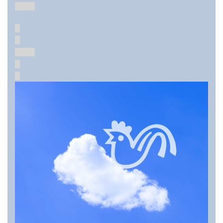
████
█
█
████
█
█