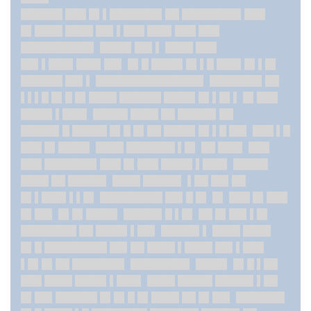
██████ ███ █▌▌███████▌██ ████████▌███
█▌████ ████ ██▌▌███ ███▌███ ███
██████████▌ ████▌██▌▌ ████ ███
██▌▌███▌███▌██▌ █▌█ ████▌█▌▌█ ███▌█▌▌█▌
██████ ██▌▌ ███████████████▌ ███████▌██
▌▌▌█ █▌█ █▌████ ██████ ████▌█▌▌█▌▌ █▌███
████▌▌███▌ █████ ████ ██ █████▌██
█████▌█ █████ █▌█ █▌██ ████▌█▌▌█ ██▌ ███ ▌█
███ █▌████▌ ████ ███████ ▌█▌ ██ ███▌ ███
███ ███████▌███ █▌███ ████▌▌███▌ █████
████ ██ █████▌ ████ █████▌ ▌██ ██▌██
█▌▌███▌▌▌█▌ █████████ ██▌█ █▌ █▌ ███ █▌███
█▌██▌ █▌█▌████▌ █████▌█ ▌█▌ ██ █▌██▌▌█▌
████████ ██ ████▌▌██▌ █████▌▌ ████ ████
█▌█ █████████ ██▌██ ████ ▌████ ██▌▌███
▌█▌█▌██ ███████▌ ████████▌ ████▌ █▌█ ▌██
███ ████ ████▌▌███▌ ████ █████ █████▌▌██
█▌██▌
██████ █▌█▌█ █▌████ ██ █▌██▌ ███████