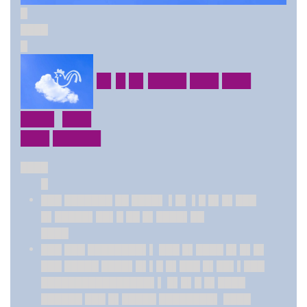
█
████
█
█▌█ █▌████ ███ ███
███▌ ███
███ █████
████
█
███ ███████ ██ ████▌ ▌█▌ ▌█ █▌█▌███
█▌█████▌██▌█ ██ █▌████▌██
████
███ ███ ████████▌▌ ███ █▌████ █▌█▌█▌
███ █████ ████▌█▌▌█ █▌███ █▌██▌▌███
████████████████▌▌ █▌█▌█ █▌████
██████ ███ █▌█████ ████████▌ ████