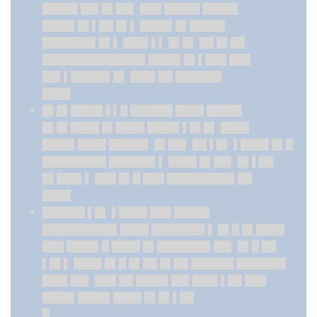
█████ ██▌█▌██▌ ███ █████ █████
████▌█▌▌██ █▌▌ ████▌█▌█████
███████▌█▌▌ ███▌▌▌ █▌█▌ ██ █▌██
██████████████▌████▌█▌▌███ ███
██▌▌█████▌█▌ ███▌██ ██████▌
████
█▌█▌████▌▌▌█ ██████ ████ █████
█▌█▌████ █▌████ ████▌▌█▌█▌ ████
████▌████ █████▌ █▌██▌ ██ ▌█▌ ▌████ █▌█
█████████ ██████▌▌ ████ █▌██▌ █▌▌██
█▌███▌▌ ███ █▌█ ███ █████████▌██
████
██████ ▌█▌ ▌████ ███ █████
██████████▌████ ███████▌▌ █▌█ █▌████
███ ████▌█ ████ █▌███████▌██▌ █▌█ ██
▌█▌▌ ████ █▌█ █▌██ █▌██ ██████ ███████
███▌██▌ ███ ██ ████▌██▌███▌▌██ ███
████▌████▌████ █▌█▌▌██
█