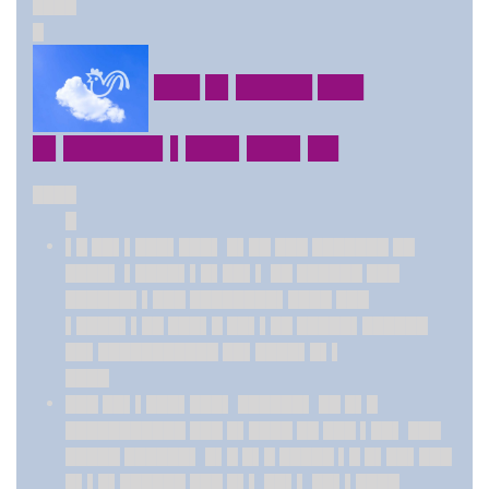
████
█
███ █▌█████ ███
█▌██████▌▌███▌███▌██
████
█
▌█ ██▌▌███▌███▌ █▌██ ███ ███████ ██
████▌ ▌████▌▌█▌██▌▌ ██ ██████ ███
██████▌▌███ ████████▌████ ███
▌████▌▌██ ███▌█ ██▌▌██ █████▌██████
██▌███████████ ██▌████▌█▌▌
████
███ ██▌▌███▌███▌ ██████▌ ██ █▌█
███████████ ███ █▌████ ██ ███ ▌██▌ ███
█████ ██████▌ █▌█ █▌█ █████ ▌█ █▌██▌███
█▌▌█▌██████ ███ █▌▌ ██▌▌ ██▌▌████