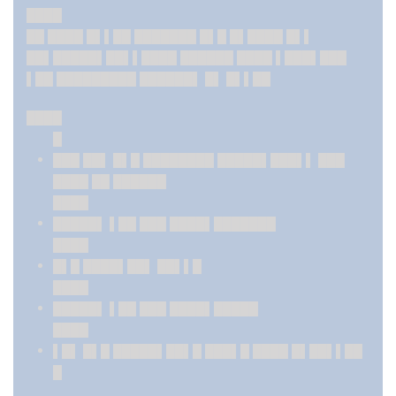
████
██ ████ █▌▌██ ███████ █▌█ █▌████ █▌▌
██▌█████▌██▌▌████ ██████ ████ ▌███▌███
▌██ █████████ ██████▌ █▌ █▌▌██
████
█
███ ██▌ █▌█ ████████ █████▌███▌▌ ███
████ ██ ██████
████
█████▌ ▌██ ███ ████▌███████
████
█▌█ ████▌██▌ ██▌▌█
████
█████▌ ▌██ ███ ████▌█████
████
▌█▌ █▌█ █████▌██▌█ ███▌█ ████ █▌██▌▌██
█