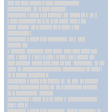
██▌██ ███ ████▌█ ███ ██████████
████
█████▌ █▌█ ███ ██████
███████▌▌███▌█ █▌
█████ ▌█▌ ████ █▌▌ █▌█
▌███ ███████ █▌█ █▌█ █▌███▌ ███ ▌██
███▌████▌ █▌█ █████ █▌█ ███▌▌██
████████▌▌
███████▌▌███▌█ █▌
██
█████▌ █▌▌ ███
█████▌██
▌ █████▌ ██████▌███ ███▌ ███ ███ ███▌██▌
██▌ ▌███▌▌ ▌██ ▌█ ██▌▌█ ██ ▌██ ▌████▌██
███ █████▌ ████ ███ ███ █▌██▌ ███████▌ █▌██
███▌█▌███████████████▌█████████ █▌███▌▌
█▌█ ████▌██████▌█
███████▌▌███▌█ █▌
████▌█▌ █▌██▌ █▌█████
████▌███████▌███▌█▌ █▌█ ███████ █████▌
█▌█ ████████▌ █████▌
████████▌▌███▌█ █ █▌███▌▌ ███████████▌
██▌▌██▌█
███████▌▌███▌█ █▌
██
████▌ ████▌████
██▌█▌