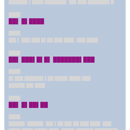
██████▌▌████ ███████▌ ██▌███ ███████▌█
████
██▌ █▌████
████
██▌▌ ███ ███ █▌██ ███ ███▌ ███ ████
████
██▌ ███▌█▌█▌ ███████▌███
████
█▌███ ██████▌▌██ ████▌████ ███
█████▌██▌███▌
████
██▌ █▌██▌██
████
█████▌ █████▌ ██▌▌██ ██▌██ ███ ███▌ ███