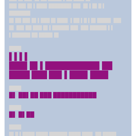
██▌██▌█▌▌
███▌███████▌██▌ █▌▌█▌█ ▌
███████
█▌██ ██▌█▌▌███ █▌███▌ ▌██ ▌█ ▌█▌████▌ ██▌
█▌ ██▌██ ███ █▌▌█████▌██▌ ██▌█████▌▌▌
▌██████ ██ ████▌█▌
████
▌▌▌▌
███▌█▌▌██████████▌██
████ ███ ██▌▌███▌███▌
████
█▌ ██▌██ ███ ███████████
████
█▌ █▌██
████
█▌█ ▌████ ████ ██████ ████ ███▌ ██ ████▌