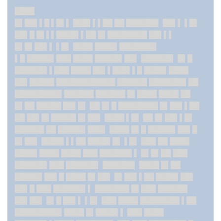
████
█▌██▌▌█ ▌█▌▌ ███▌▌▌██ ██ ██████▌ ██▌▌ ▌█▌
██▌█ █▌▌▌████▌▌██ █▌████████ ██▌▌▌
█▌█▌██▌▌ ▌█▌ ████ ████▌███████▌
▌█ █████▌███ ████ █████▌██▌ ██████▌ █▌█
██████▌▌███ ████ ██▌▌███▌▌█ ████▌████
██▌█████ ████████████ ██████ ███████▌██
█████████▌██████ ██████ █▌████ ████ ██
█▌██ █████ ██▌█▌ ██ █▌█ ████████ █▌██▌▌██
██ ██▌█▌█████ █▌██▌ ████ ▌█▌ ██ █▌██▌▌█▌
██████ ██ █████▌███▌ ████ █▌█ █████▌██▌█
█▌██▌ ████▌▌▌██ ████▌█▌ ▌█▌ ███ ██ ████
████▌████ ████ ███ ██████▌▌ █▌█▌██ ███
██████▌███ ██████▌ ██████▌ ████ █▌██
█████▌██▌█ ████ █▌██▌ █▌██▌▌██ ████▌██▌
██▌█ ███ ██████▌▌ ███████ █▌███ ██████
██▌██▌ █▌█ ██▌▌ ▌█▌ ███ ████ ████████ ▌██
█████████▌████ █▌████▌▌ ███ ████