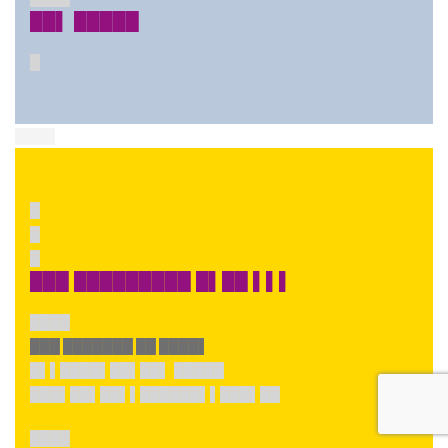
██▌ █████
█
████
█
█
█
███ █████████ █▌██ ▌▌▌
████
███ ███████ ██ ████▌
█▌▌████▌██▌██▌ █████
███▌██▌██▌▌██████▌▌███▌██
████