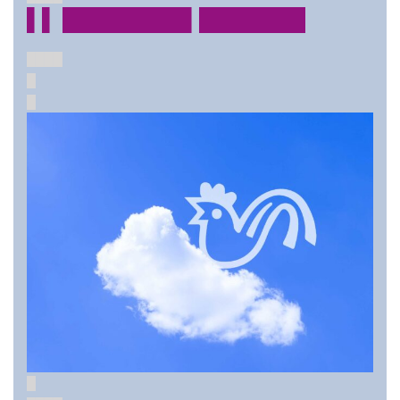
▌▌ ████████▌███████
████
█
█
█