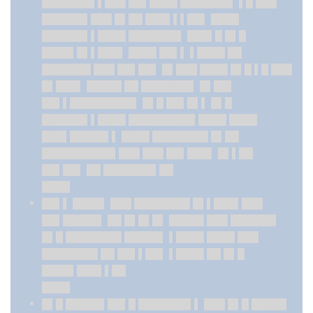
███████▌▌███ ██▌████ ███████▌ ▌█ ███
██████▌███ █▌██ ███▌▌▌██▌ ████
██████▌▌████ ███████▌ ███▌█ █▌█
████▌█▌▌███▌ ████ ██▌▌ ▌████ ██
███████ ███ ██▌██▌ █▌███ ████ █▌█ ▌█ ███
█▌███▌ █████ ██ ███████▌ █▌██▌
██▌▌█████████▌ █▌█ ██▌█▌▌ █▌█
██████▌▌████ █████████▌████ ████
███▌█████▌▌ ████ ████████ █▌██
██████████▌███ ███ ██▌███▌ █▌▌██
██▌██▌ ██ ███████▌██
████
██▌▌ ████▌ ███ ████████ █▌▌███▌███
██▌█████▌ ██ █▌█▌█▌ █████ ███ ██████▌
█▌█ ████████ █████▌ ▌████ ████ ███
████████ ██ ██▌▌██▌ ▌████ ██ █▌█
████▌███▌▌██
████
█▌█ █████▌██▌█ ███████▌▌ ███ █▌█ █████