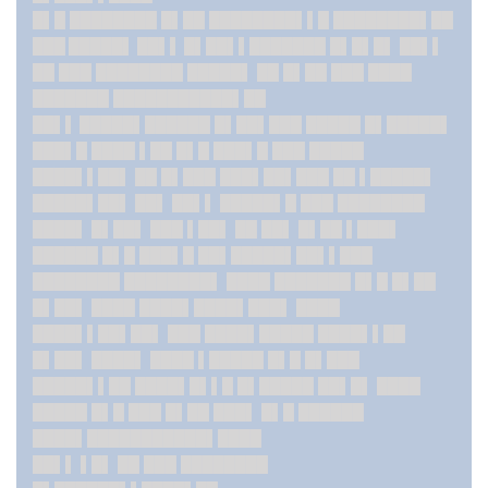
█▌█ ████████ █▌██ ████████▌▌█ ████████▌██
███ █████▌ ██▌▌ █▌██▌▌
███████ █▌█▌█▌ ██▌▌
██ ███ ████████ █████▌ ██ █▌██ ███ ████
███████ ███████████▌██
██▌▌ █████▌█
█████ █▌██▌███ █████ █▌█████▌
███▌█ ████ ▌██ █▌█ ███▌█ ███ █████
████▌▌██▌ ██ █▌███ ███▌██▌███ ██ ▌█████▌
█████▌██▌ ██▌ ██▌▌ █████▌█ ███ ████████
████▌ █▌██▌ ███ ▌██▌ ██ ██▌ █▌██ ▌███▌
██████ █▌█ ███▌█ ██▌█████▌██▌▌███
████████ ████████▌ ████ ███████ █▌█ █▌██
█▌██▌ ████ ████▌████▌███▌ ████
████▌▌██▌██▌ ███ ████▌█████ ████▌▌██
█▌██▌ ████▌ ████ ▌█████ █▌█ █▌███
█████▌▌██ ████▌█▌▌█ █▌█████ ██▌█▌ ████
█████ █▌█ ███ █▌██ ███▌ █▌█ ██████
████▌███████████▌████
██▌▌ ▌█▌ ██ ███ ████████