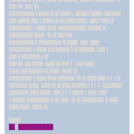
██▌█▌ ██▌█▌
████████▌▌███▌█ █ ███▌▌ ████ ▌███▌ █████▌
██▌████ ██▌▌███▌█ ██ ███ ███▌ ██▌▌██▌█
███████▌▌███▌█ █▌
██
███████▌███
█▌█
████████ ███▌ █▌█ ██▌██
████████▌▌██
█████▌█ ███▌ ██▌ ███
███████▌▌███▌█ █ ████▌▌█ █████▌ ██▌▌
██▌▌██████▌▌█
██▌█▌ ██ ███▌ ███ █▌██▌▌ ▌██ ███
███▌██
█████▌█ ███▌ ███▌█
███████▌▌███▌█ █▌
█████▌ █▌█ ███ ███ ▌▌ ▌█
██████ ███▌ ███ █▌█ ███ █████ ▌▌▌ ▌ ██████▌
██████▌███ ███▌ ██▌▌▌ ▌███▌▌ ██▌▌██
▌████▌██
█████▌█ █▌██▌ █▌█ ███████▌█ ███
███ ███▌ ███▌█
████
█▌ █████████