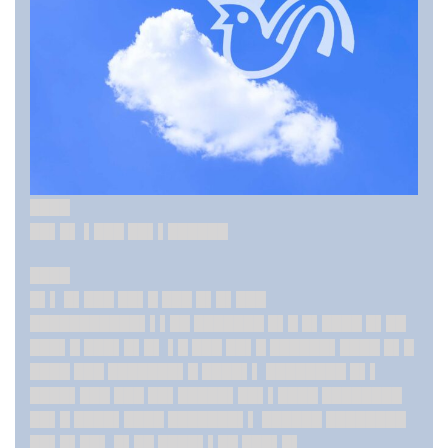
████
██▌█▌ ▌███ ██▌▌██████
████
█▌▌ █▌███ ██▌█ ███ █▌█▌███
███████████▌▌▌██ ███████ █▌█ █▌████ █▌██
███▌█ ███▌█▌█▌ ▌█ ███ ██▌█ ██████▌████ █▌█
████ ███ ███████▌█ ████▌▌ ████████ █▌▌
████▌███ ███ ██▌█████▌██▌▌████ ████████
██▌█ ████▌████ ███████▌▌ ██████ ████████
██▌█▌██▌ █▌██ ████▌▌██ ███▌█▌