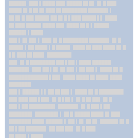
█████▌ ███ ▌████ ███ █████ █▌█▌ █▌█ ███
████ █▌█ █▌█▌███ █▌████████ ██████▌▌
█▌█▌█ ██▌████▌██ █▌█ ▌███ ████▌▌▌ ████
█▌███ █████ ████ ██▌ ████ █▌█ ▌█████
█████▌▌████
██▌▌ █▌██▌
▌ ███ █▌█ ████████ ██████▌ █▌█
████▌▌██ ████ ▌█ ████▌ ████ █▌███ ████ █▌█
▌█ ███ █▌███▌ ████████
██▌ █▌█ ████████ ██▌▌██ ▌████ ██████
██████▌ ███ ██ ▌█▌ █▌██▌▌██ ██▌▌ ████ █▌█
████████████▌▌██▌ ████ ████ █▌████ ████
███████
██▌▌ █████▌▌▌ ██ █▌██▌
▌ ████ █▌█ ████████
██▌███ ██▌▌██▌ █▌█ ▌█▌▌ █▌█ █▌██▌ █▌█
██▌▌██ ████████▌ ██████▌ █▌█ ██▌▌██
███████▌ ███████▌▌ █▌█ █████ ████ █▌███
███████ ████ █████▌▌ ██ ▌█▌ █▌█▌ ██████ █▌█
█▌▌██ ██████▌ ██ ██▌██▌ █▌█ ███
█▌███▌▌████