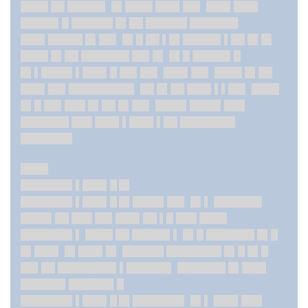
████ ██ █████▌ █▌████ ███▌██▌ ███▌███▌
█████▌█ ██████ █▌██ ██████ ███████
███▌█████ █▌██▌ █▌█ ██ ▌█▌█████▌▌██ █▌█▌
████ █▌██ ███████ ██▌█▌ █▌█ █████▌█
█▌▌████▌▌███▌█ ██▌██▌ ███▌██▌ ████ █▌██
███▌██▌█████████▌ ██ █▌██ ███▌▌▌██▌ ████
█▌█ ██▌███ █▌██ █▌██▌ ████▌████▌███
███████ ███ ███▌▌███▌▌██ ████████
███████▌
████
███████▌▌███▌█ █▌
███████▌▌███▌█ █▌
██
██▌██▌ █▌▌ ███████
████▌██ ███ ██▌███▌██ ▌█ ███ ████
█████
██▌▌ ████ ██ █████▌▌ █▌█ ███████ █▌█
█▌███▌ █▌███▌█▌ ██████ ████████ █▌█ █▌█
██▌██ ████████▌▌██
████▌ ███████ █▌███▌
██████▌██████▌█
███████▌▌███▌█ █▌
██
█████▌ █▌▌ ███▌███