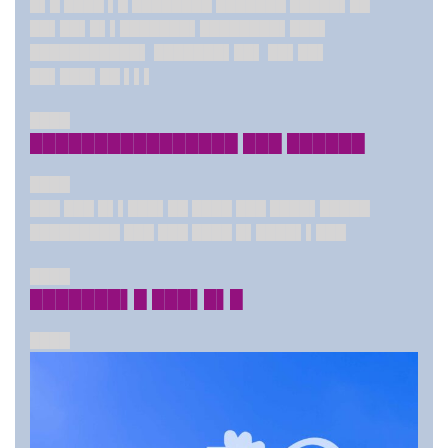
█▌█ ████ ▌█ ████████ ███████ █████▌██
██▌██▌█▌▌
███████▌████████▌███▌
███████████▌ ███████▌██▌ ██▌██▌
██▌███▌██ ▌▌▌
████
████████████████ ███ ██████
████
███ ███ █▌▌███▌██ ████ ███ ████▌█████
█████████ ███ ███ ████ █▌████▌▌███
████
███████▌█ ███▌█▌█
████