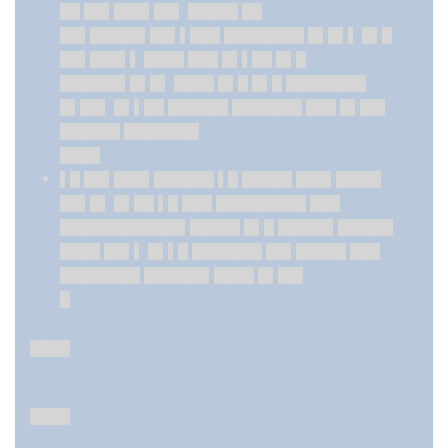
██ ██▌███▌██▌ █████ ██
██▌█████▌██▌▌███ ████████ █▌█▌▌ █▌█
██▌███▌▌ ████ ███ █▌▌██ █▌█
██████▌█▌█▌ ████ █▌█ █▌█ ████████
█▌██▌ █▌▌██ ██████ ███████ ███ █▌██▌
██████ ███████▌
████
▌█ ██▌███▌██████ ▌█ █████ ███▌████▌
██▌█▌ █▌██ ▌█ ███ █████████ ███
████████████▌█████ █▌█ █████▌█████▌
████ ██▌▌ █▌▌█ ███████ ██▌█████ ███
████████ ██████▌████ █▌██▌
█
████
████