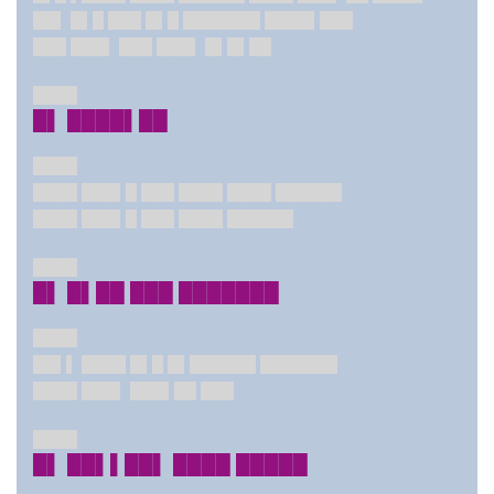
██▌ █▌█ ███ █▌█ ███████ ████▌███
███ ███▌ ███ ███▌ █▌█▌██
████
█▌ ████▌██
████
████ ███▌█ ███ ████ ████ ██████
████ ███▌█ ███ ████ ██████
████
█▌ █▌██ ███ ███████
████
██▌▌ ████ █▌█ █▌██████ ███████
████ ███▌ ███▌██ ███
████
█▌ ██▌▌██▌ ████ █████