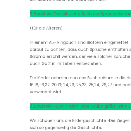
2. Baustein: Das biblische Buch der Sprüche kenne
(für die Älteren)
In einem A5- Ringbuch sind Blättern eingeheftet, 
darauf zu achten, dass auch Sprüche enthalten si
Salomo erzählt werden, der viele solcher Sprüc
auch Gott in ihr Leben einbeziehen.
Die Kinder nehmen nun das Buch reihum in die Hand, 
16,18; 16,32; 20,13; 24,29; 25,23; 25,24; 26,27 un
verwendet wird.
3. Baustein: »Wer andern eine Grübe gräbt« eine 
Wir schauen uns die Bildergeschichte »Die Ziegenf
sich so gegenseitig die Geschichte.