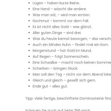
Lügen – haben kurze Beine.
Eine Hand – wäscht die andere.
Was man sät, – wird man ernten.
Hochmut – kommt vor dem Fall.
Es ist nicht alles Gold – was glänzt.
Aller guten Dinge – sind drei.
Was du heute kannst besorgen, – das versch
Auch ein blindes Huhn – findet mal ein Korn.
Morgenstund – hat Gold im Mund.
Auf Regen – folgt Sonnenschein.
Eine Schwalbe – macht noch keinen Sommer
Scherben – bringen Glück.
Man soll den Tag – nicht vor dem Abend lobe
Gleich und gleich – gesellt sich gern.
Ende gut – alles gut.
Tipp: Viele fertige, beschriftete Dominosteine f
Schauen Sie auch auf Seite 356 nach.