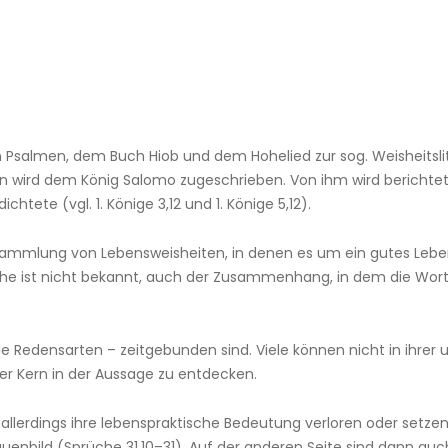
Psalmen, dem Buch Hiob und dem Hohelied zur sog. Weisheitsli
n wird dem König Salomo zugeschrieben. Von ihm wird berichtet,
htete (vgl. 1. Könige 3,12 und 1. Könige 5,12).
e Sammlung von Lebensweisheiten, in denen es um ein gutes Le
che ist nicht bekannt, auch der Zusammenhang, in dem die Wort
alle Redensarten – zeitgebunden sind. Viele können nicht in ihrer
er Kern in der Aussage zu entdecken.
rdings ihre lebenspraktische Bedeutung verloren oder setzen ein
enbild (Sprüche 31,10–31). Auf der anderen Seite sind dann auc