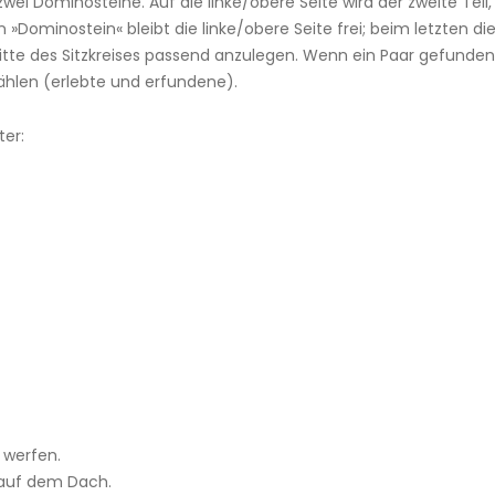
ei Dominosteine. Auf die linke/obere Seite wird der zweite Teil, 
»Dominostein« bleibt die linke/obere Seite frei; beim letzten 
Mitte des Sitzkreises passend anzulegen. Wenn ein Paar gefunden
ählen (erlebte und erfundene).
ter:
n werfen.
e auf dem Dach.