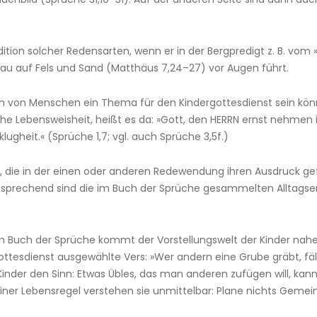
dition solcher Redensarten, wenn er in der Bergpredigt z. B. vom
au auf Fels und Sand (Matthäus 7,24–27) vor Augen führt.
on Menschen ein Thema für den Kindergottesdienst sein könne
che Lebensweisheit, heißt es da: »Gott, den HERRN ernst nehmen is
gheit.« (Sprüche 1,7; vgl. auch Sprüche 3,5f.)
gen, die in der einen oder anderen Redewendung ihren Ausdruck
sprechend sind die im Buch der Sprüche gesammelten Alltagser
m Buch der Sprüche kommt der Vorstellungswelt der Kinder nahe.
ttesdienst ausgewählte Vers: »Wer andern eine Grube gräbt, fäll
e Kinder den Sinn: Etwas Übles, das man anderen zufügen will, k
ner Lebensregel verstehen sie unmittelbar: Plane nichts Gemei