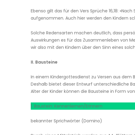
Ebenso gilt das für den Vers Sprüche 16,18: »Nac
aufgenommen. Auch hier werden den Kindern schne
Solche Redensarten machen deutlich, dass persö
Auswirkungen es für das Zusammenleben von Men
wir also mit den Kindern über den Sinn eines solc
II. Bausteine
In einem Kindergottesdienst zu Versen aus dem Bu
Deshalb bietet dieser Entwurf unterschiedliche B
Alter der Kinder können die Bausteine in Form v
1. Baustein: Kennenlernen/Erinnern
bekannter Sprichwörter (Domino)