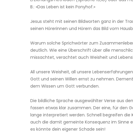
B.: »Das Leben ist kein Ponyhof.«
Jesus steht mit seinen Bildworten ganz in der Tra
seinen Hörerinnen und Hörern das Bild vom Hausb
Warum solche Sprichwörter zum Zusammenleben v
deutlich. Wie eine Überschrift über alle menschli
missachtet, verachtet auch Weisheit und Lebensklu
All unsere Weisheit, all unsere Lebenserfahrun
Gott und seinen Willen ernst zu nehmen. Dement
dem Wissen um Gott verbunden.
Die bildliche Sprache ausgewählter Verse aus de
fassen etwas klar zusammen. Der eine, für den Go
lange interpretiert werden. Schnell begreifen di
auch die damit gemeinte Konsequenz im Sinne ei
es könnte dein eigener Schade sein!