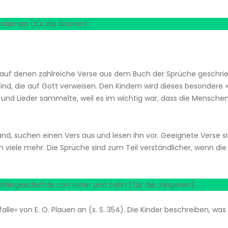
nlernen (für die Älteren)
auf denen zahlreiche Verse aus dem Buch der Sprüche geschrieben
nd, die auf Gott verweisen. Den Kindern wird dieses besondere »
he und Lieder sammelte, weil es im wichtig war, dass die Mens
suchen einen Vers aus und lesen ihn vor. Geeignete Verse sind z. B.
d noch viele mehr. Die Sprüche sind zum Teil verständlicher, wenn 
Bildergeschichte von Vater und Sohn (für die Jüngeren)
alle« von E. O. Plauen an (s. S. 354). Die Kinder beschreiben, wa