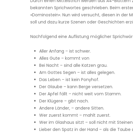
Durch einen Mittelstrich werden aus A4-Blättern zw
bekannten Sprichwortes geschrieben. Beim ersten 
»Dominostein«. Nun wird versucht, diesen in der 
soll und dazu kurze Szenen oder Geschichten erz
Nachfolgend eine Auflistung möglicher Sprichwör
Aller Anfang – ist schwer.
Alles Gute – kommt von
Bei Nacht – sind alle Katzen grau.
Am Gottes Segen – ist alles gelegen.
Das Leben – ist kein Ponyhof.
Der Glaube – kann Berge versetzen.
Der Apfel fällt – nicht weit vom Stamm.
Der Klügere – gibt nach.
Andere Länder, – andere Sitten.
Wer zuerst kommt – mahlt zuerst.
Wer im Glashaus sitzt – soll nicht mit Steine
Lieber den Spatz in der Hand – als die Taub