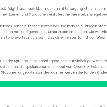
h Stolz folgt Sturz, nach Übermut kommt Untergang.« Er ist in 
ll Szenen und Situationen einfallen, die diese Lebensregel bes
nliches Handeln Konsequenzen hat und man sein Handeln stets 
schen hat. Und genau das, unser Zusammenleben, wie wir mit
hen Sprichwortes nach, kann dies als ein erster Schritt von Weis
ch der Sprüche ist es naheliegend, sich auf vielfältige Weise m
austeine an, die spielerischen oder kreativen Charakter haben 
on Stationen angeboten werden oder es werden die für den Kind