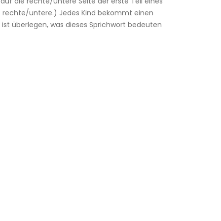
auf die rechte/untere Seite der erste Teil eines
die rechte/untere.) Jedes Kind bekommt einen
 ist überlegen, was dieses Sprichwort bedeuten