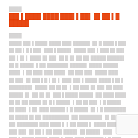
████
██▌▌████ ████ ███▌▌██▌ █▌██ ▌█
█████
████
████ ██▌▌████ ████ ███ █████▌ █▌█ ███▌▌██▌
█▌██ ▌█ ▌██▌ ███ ▌████▌ ████ ██▌▌███ █▌██▌
██ ▌█▌▌ ███▌█▌██▌ █▌█ █▌██ ██ █████ █████▌
█▌█ ████▌ ▌██ ███████ █████▌ ████ █████
███▌ ▌██ ███ ███ ███▌ ██ ██▌██▌ ████ ███
█▌██▌ █▌██▌▌█ ▌█▌▌ ███ ██▌▌████ ████ ▌█▌▌
███████▌ ████ ██ █▌█▌ ▌██ ███ █▌██▌██ ███
████▌█▌ ██ █▌█▌ ██▌▌████ ████▌ ██ ███▌███▌
█▌█▌██ ████ █▌█ ▌████▌ ▌██ █▌██▌ ▌█ ████▌
█▌███▌ ▌█▌ ███ █████ ▌█ ████▌ █▌▌█ ███████
█▌████ █▌██ ████████▌ ██ ███████▌ █▌█▌ ▌██
██ ███████ ███ ███▌▌ ▌██ ███▌▌ ████ █████
██▌██▌ █▌██ ▌██ ███ ████▌ █▌████▌ ███