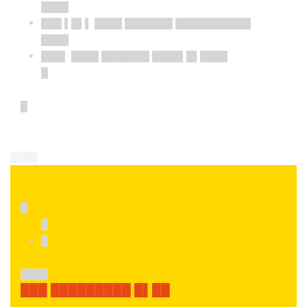
████
███ ▌█▌▌ ████ ███████ ███████████
████
███▌ ████ ███████ ████▌█▌████
█
█
████
█
█
█
████
███ █████████ █▌██