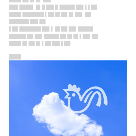
███ ████▌ █▌█ ██▌█ █████ ██▌▌▌██
████ ███████ ▌██ █▌██ █▌██▌ ██
██████▌██▌██
▌██ ███████ ██▌▌ █▌██ ██▌█████
█████▌██ ██▌█████ ██ █▌█▌▌██▌██
████ █▌██ █▌▌██ ██▌▌██
████