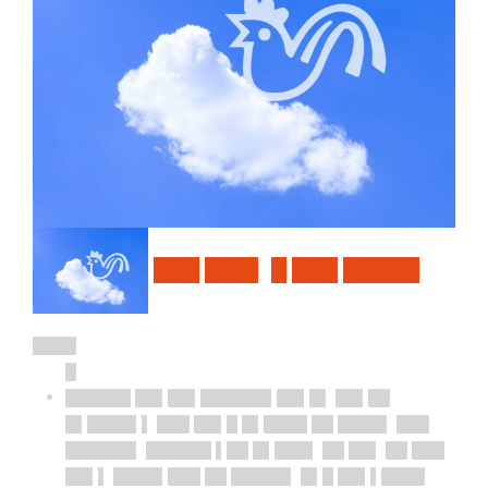
███ ███▌ █ ███ █████
████
█
██████ ██▌██▌██████▌██▌█▌ ██▌██
█▌████▌▌ ███ ██▌█ █▌████ ██ ████▌ ███
██████▌ ██████ ▌██ █▌███▌ ██ ██▌ ██ ███
██▌▌ ████▌███ ██ █████▌ █▌█ ██▌▌████