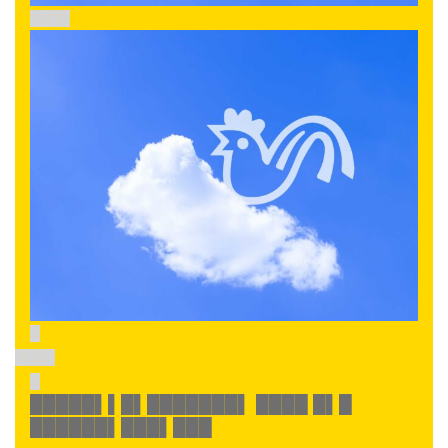
████
█
████
█
█████▌▌█▌███████▌ ████ █▌█
██████▌███▌███