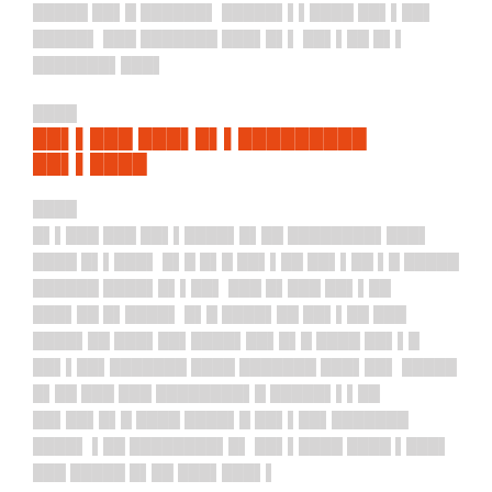
█████ ██▌█ ██████▌ █████▌▌▌████ ██▌▌██▌
█████▌ ███ ███████ ███▌█▌▌ ██▌▌██ █▌▌
███████▌███▌
████
██▌▌███ ███▌█▌▌█████████
██▌▌████
████
█▌▌███ ███ ██▌▌████▌█▌██ ████████▌███▌
████ █▌▌███▌ █▌█ █▌█ ██▌▌██ ██▌▌██ ▌█ █████
██████ ████▌█▌▌██▌ ███ █▌███ ██▌▌██
███▌██ █▌████▌ █▌█ ████▌██ ██▌▌██ ███
████▌██ ███▌██▌████▌██▌█▌█ ████ ██▌▌█
██▌▌██▌███████ ████ ███████ ███▌██▌ █████
█▌██ ███ ███ ████████▌█ █████▌▌▌██
██▌██▌█▌█ ████ ████▌█ ██▌▌██▌███████
████▌ ▌██ ████████▌█▌ ██▌▌████ ████ ▌███▌
███ █████ █▌██ ███▌███▌▌