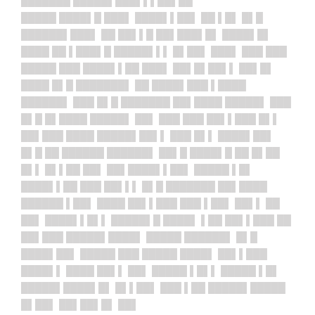
███████ █████▌███▌▌▌██▌██
█████ ████▌█ ███▌ ████▌▌██▌ ██ ▌█▌ █▌█
██████▌███▌ ██ ██▌▌█ ██▌███▌█▌ ████▌█▌
████ ██ ▌███▌█ █████▌▌▌ █▌██▌ ███▌ ███ ███
█████ ███ ████▌▌██ ███▌ ██▌█▌██▌▌ ██▌█▌
████ █▌█ ███████▌ ██ ████▌███ ▌████
██████▌ ███ █▌█ ███████ ██▌████ █████▌ ███
█▌█ █▌████ █████▌ ██▌ ███ ███ ██▌▌███ █▌▌
██▌███ ████ █████▌██▌▌ ███ █▌▌ ████▌██▌
█▌█ ██ ██████ ██████▌ ██▌█ ████▌█ ██ █▌██
█▌▌ █▌▌██ ██▌ ██▌████▌▌██▌ █████ ▌█▌
████▌▌██ ███ ██▌▌▌ █▌█ ███████ ██▌████
██████ ▌██▌ ████ ██▌▌███ ███ ▌██▌ ██▌▌ ██
██▌ ████▌▌█▌▌ █████▌█ ████▌ ▌██ ██▌▌███ ██
██▌███ █████▌████▌ █████ ██████▌ █▌█
████▌██▌ █████ ███ █████ ████▌ ██▌▌███
████▌▌ ████ ██▌▌ ██▌ █████ ▌█▌▌ █████ ▌█▌
█████▌████▌█▌ █▌▌██▌ ███ ▌██ █████▌█████
█▌██▌ ██▌██▌█▌ ██▌