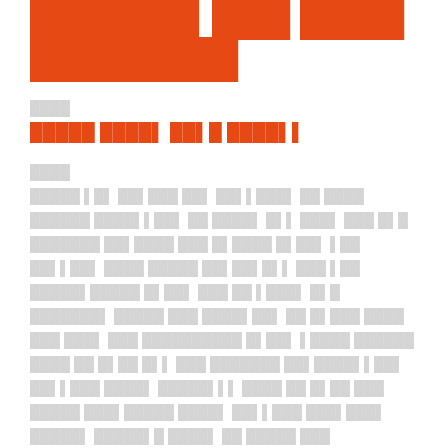
██████▌███ ████
████████
████
█████ ████▌ ██▌█ ████▌▌
████
█████ ▌█▌ ██▌███ ██▌ ██▌▌███▌ ██ ████
██████ ████▌▌██▌ ██ ████▌ █▌▌ ███▌ ███ █▌█
███████ ██▌████ ███ █▌████ █▌██▌ ▌██
██▌▌██▌ ████ █████ ██▌██▌█▌▌ ███ ▌██
█████▌█████ █▌██▌ ███ ██ ▌███▌ █▌█
███████▌ █████ ███ ████▌██▌ ██ █▌███ ████
███ ███▌ ███ ██████████ █▌██▌ ▌████ ██████
████ ██ █▌██ █▌▌ ███ ███████ ██▌████▌▌██▌
██▌▌███ ████▌ █████▌▌▌ ████ ██ █▌██ ███
█████ ███▌█████ ████▌ ██▌▌███ ███▌███▌
█████▌ █████▌█ ████▌ ██ █████ ███