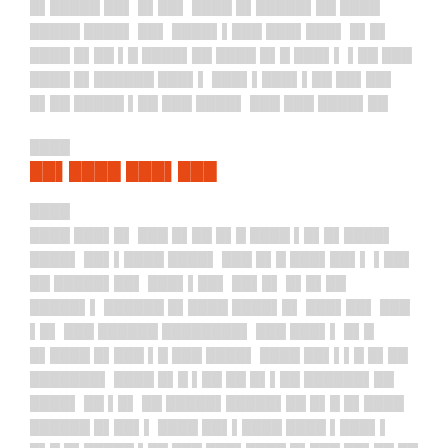
█▌█████ ██▌ █▌██▌ ████ █▌█████▌██ ████
█████ ████▌ ██▌ ████▌▌███ ███▌███▌ █▌█▌
████ █▌██ ▌█ ████▌██ ████ █▌█ ███▌▌ ▌██ ███
████ █▌██████ ███▌▌ ███▌▌███▌▌██ ██▌██▌
█▌██ █████ ▌██ ███ ████▌ ███ ███ ████▌██
████
██▌████ ███▌███
████
████ ███▌█▌ ███ █▌██ █▌█ ████ ▌█▌█▌████▌
████▌ ██▌▌████ ████▌ ███ █▌█ ███▌██▌▌ ▌██▌
██ █████▌██▌ ███▌▌██▌ ██▌█▌ █▌█▌██
█████▌▌ ██████ █▌████ ████▌█▌ ███▌██▌ ███
▌█▌ ███ ██████ ████████▌ ███ ███▌▌ █▌█
█▌████ █▌███ ▌█ ███ ████▌ ████ ██▌▌▌█ █▌██
███████▌ ████ █▌█ ▌██ ██ █▌▌██ ██████▌██
████▌ ██ ▌█▌ ██ █████▌█████▌██ █▌█ █▌████
██████ █▌██▌▌ ████ ██▌▌████ ████ ▌███▌▌