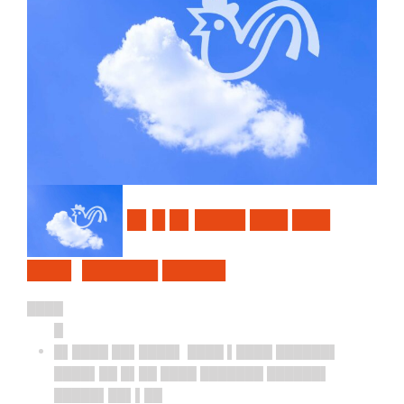
█▌█ █▌████ ███ ███
███▌ ██████ █████
████
█
█▌████ ██▌████▌ ████ ▌████ ██████▌
████▌██ █▌██ ████ ███████ ██████▌
█████▌██▌▌██