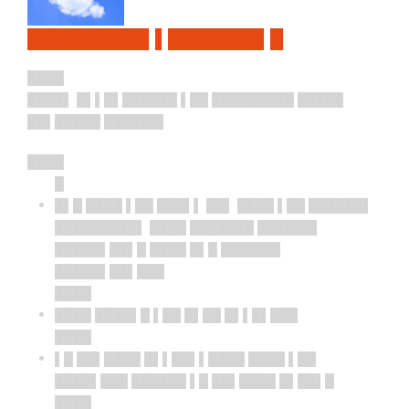
█████████▌▌███████▌█
████
████▌ █▌▌█▌██████ ▌██ █████████ █████
██▌█████ ██████▌
████
█
█▌█ ████ ▌██ ███▌▌ ██▌ ████ ▌██ ██████▌
█████████▌ ████ ███████ ██████▌
█████▌██▌█ ████ █▌█ ██████▌
█████▌██▌███
████
████ ████▌█ ▌██ █▌██ █▌▌█▌███
████
▌█ ██▌████ █▌▌██▌▌████ ████ ▌██
████▌███ ██████ ▌█ ██▌████ █▌██▌█
████