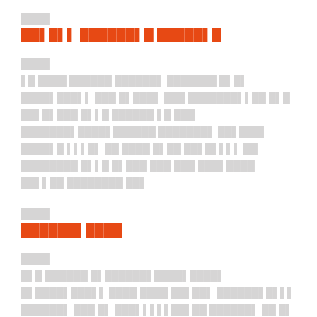
████
██▌█▌▌ ██████▌█ █████▌█
████
▌█ ████ ██████ ██████▌ ███████ █▌█▌
████▌███▌▌ ███ █▌███▌ ███ ███████▌▌██ █▌█
██▌█▌███ █▌▌█ ██████ ▌█ ███
███████▌████▌██████ ███████▌ ██▌███▌
████▌█ ▌▌▌█▌ ██ ████ █▌██ ██▌█▌▌▌▌ ██
████████ █▌▌█ █▌███ ███ ███ ███▌████
██▌▌██ ████████ ██▌
████
██████▌████
████
█▌█ ██████ █▌██████▌████▌████▌
█▌████▌███▌▌ ████ ████ ██▌██▌ ██████▌█▌▌▌
██████▌ ███ █▌ ███▌▌▌▌▌██▌██ ██████▌ ██ █▌