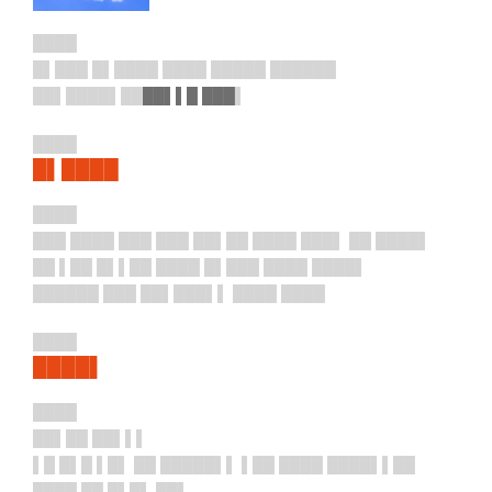
████
█▌███ █▌████ ████ █████ ██████
██▌████▌██
██▌▌█ ███
▌
████
█▌████
████
███ ████ ███ ███ ██▌██ ████ ███▌ ██ ████▌
██ ▌██ █▌▌██ ████ █▌███ ████ ████▌
██████ ███ ██▌███▌▌ ████ ████
████
████▌
████
██▌██ ██▌▌▌
▌█ █▌█ ▌█▌ ██ █████▌▌ ▌██ ████ ████▌▌██
████ ██ █▌█▌ ██▌