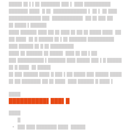
████▌█▌▌▌█▌██████▌██▌▌ ███ █████████
██████▌███▌ █ █▌ ███████████▌▌ █▌▌ █▌███
███████████ ██▌ ██████████▌ ██ █▌██▌██
█▌████ ▌█████▌
███▌█████▌███ ██ █▌███ █▌██ █▌████ ███▌ ██
██ ███▌ █▌█ █████ █▌▌█▌██████ █████████
███ █████ █▌█ █▌████████
███▌█▌█████▌█▌████▌ ███ █▌██ ▌██
██▌█████████ ▌██████ ███ ████▌██▌▌█ █████
█▌█ ███▌ █▌████▌
█▌██▌
█████ ███▌█ ██▌▌██ ████ ██▌████▌████
█▌██ ██████▌██ █▌███▌ ███ █████▌█ ███▌▌
████
██████████▌███▌█
████
█
██▌███ ███████ ███▌ █████