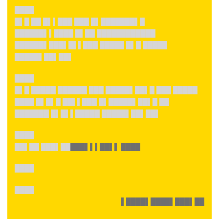
████
█▌█ ██ █▌▌███ ███ █▌███████▌█
██████▌▌████ █▌██ ████████████
██████▌███▌█▌▌███ █████ █▌█ █████
█████▌██▌██▌
████
█▌█ █████ ██████ ███ █████▌██▌█ ███ █████
████ █▌█▌█ ██▌▌███ █▌█████▌██▌█ ██
███████ █▌█▌▌█████ █████▌██▌██▌
████
██▌██ ███▌██
███▌▌▌██▌▌ ████
████
████
▌████▌████▌███▌██