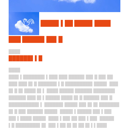
████▌▌██ ████▌████
███ █████▌██▌█
████
██████▌▌█
████
███▌▌███████▌▌███ ███ █████▌██▌█ ██▌██
███ ███ █▌█ ██████▌▌█ █████████▌████▌ ███
█▌█ █▌████ █▌▌ ████ █████ ██████ ███████▌
██████ ███ █▌▌█████ ████ █▌█ █████▌██▌█
██████████▌▌ ██████▌████▌██▌█▌█▌███████
█▌█ ██▌█████▌████▌ ████▌▌█████ ██▌▌██▌
██▌▌████ ████▌ ███▌▌██▌██ ██▌▌██▌ █████
▌█ ████████▌█▌ ██▌▌██ █▌█▌██ █▌▌▌███▌