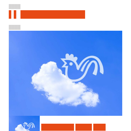
████
▌▌ █████████████
████
████████ ████ ███