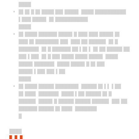
████
█▌█▌█ █▌████ ██▌████▌ ████ ██████████
▌███ ████▌ █▌██████████▌
████
█▌████ ██████ ████▌█ ███ ███ ████▌█▌
███ █▌███████▌██▌ ███ ██ █████▌ █▌█
██████▌ █▌█ ██████ ██ ▌█▌▌ █▌██ █████ ██
██▌▌██▌ █▌█ ██▌████ ████ ████▌ ████
████▌██████▌ ████ ████▌█ █▌██▌
████▌▌██▌██▌▌██
████
█▌████ █████ ███████▌ █████ █▌▌▌ ▌██
█▌███▌ ██████▌ ████ ▌██ █████ █▌█
█████▌ ████▌█ █████ █████ █████▌ ██▌██
██████ █████ █▌███▌ ███████
█
████