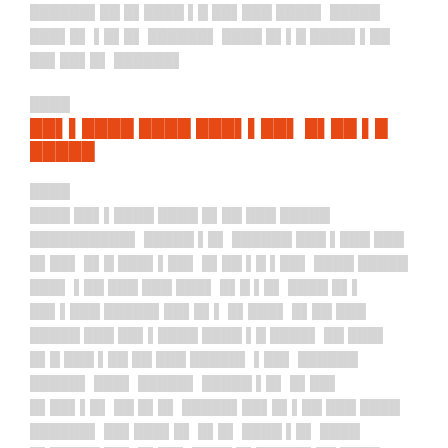
██████▌██ █▌████ ▌█ ██▌███ ████▌ █████
███▌█▌ ▌█▌█▌ ██████▌ ████ █▌▌█ ████▌▌██
██▌██▌█▌ ██████▌
████
██▌▌████ ████ ███▌▌██▌ █▌██ ▌█
█████
████
████ ██▌▌████ ████ █▌██ ███ █████
██████████▌ █████ ▌█▌ ██████ ███ ▌███ ███
█▌██▌ █▌█ ███▌▌██▌ █▌██ ▌█ ▌██▌ ████ █████
███▌ ▌██ ███ ███ ███▌ █▌█ ▌█▌ ████ █▌▌
██▌▌███ █████▌██▌█▌▌ █▌███▌ █▌██ ███
█████ ███ ██▌▌████ ████ ▌█ ████▌ ██ ███▌
█▌█ ███ ▌██ ██ ███ █████▌ ▌██▌ ██████
█████▌ ███▌ █████▌ █████ ▌█▌ █▌██▌
█▌██▌▌█▌ ██ █▌█▌ █████▌██▌█▌▌██ ███ ████
██████▌ ██▌███▌█▌ █▌█▌ ████ ▌█▌ ████