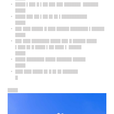
████ ▌██▌█ ▌██ ██▌██▌██████▌ ██████
████
████ ██▌██ ▌██ █▌█▌▌██████████
████
██▌███ ████▌█ ███ █████ ███████ ▌█████
████
██▌███ ███████ ████ ██▌█ █████ ████
▌███ █▌█ ████ ▌██ ███▌▌ █████
████
████ ███████ ████ ██████ █████
████
███ ███ ████ █▌█ █▌█▌██████
█
████