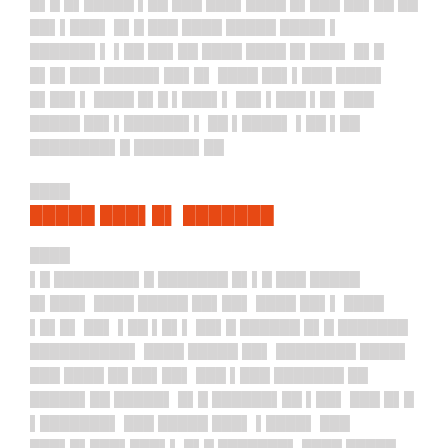
█▌█ █▌█████ ▌██ ███ ███▌████ █▌███ ██▌██ ██
██▌▌███▌ █▌█ ███ ████ █████ ████▌▌
██████▌▌ ▌██ ██▌██ ████ ████ █▌███▌ █▌█
█▌█▌███ █████▌██▌█▌ ████ ██▌▌███ ████▌
█▌██▌▌ ████ █▌█ ▌███▌▌ ██▌▌███ ▌█▌ ███
█████ ██▌▌██████▌▌ ██ ▌████▌ ▌██ ▌██
████████▌█ ██████▌██
████
█████ ███▌█▌ ███████
████
▌█ ████████▌█ ███████ █▌▌█ ███ █████
█▌███▌ ████ █████ ██▌██▌ ████ ██▌▌ ████
▌█▌█▌ ██▌ ▌██ ▌█▌▌ ██▌█ ██████ █▌█ ███████
██████████▌ ████ █████ ██▌ ████████ ████▌
███ ████ ██ ██▌██▌ ███ ▌███ ███████ ██
█████▌██ █████▌ █▌█ ██████▌██ ▌██▌ ███ █▌█
▌███████▌ ███ █████ ███▌ ▌████▌ ███
███▌█▌███▌███▌▌ █▌█ ███████▌ ████ █████