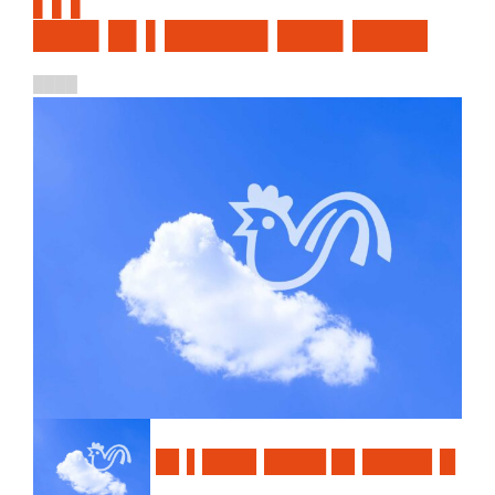
▌▌▌
███▌█▌▌█████▌███▌████
████
█▌▌███▌████ █▌████▌█