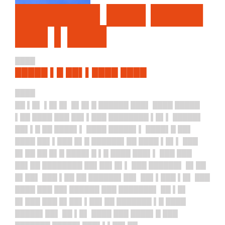
██████▌███ ████
██▌▌███
████
█████ ▌█ ██▌▌████ ████
████
██ ▌█▌ ▌█▌█▌ █▌█▌█ ██████ ███▌ ████ █████
▌██ ████ ███ ██▌▌███ ████████ ▌█▌▌ █████▌
██▌▌█ ██ ████▌▌ ████ █████▌▌ ████▌█ ██▌
████ ██▌▌███ █▌█ ██████▌██ ████ ▌█▌▌ ███
█▌██ ██ █▌█ ████▌█ ▌█ ████ ███▌▌ ███ ███
██▌██ ████████ ██▌██▌█▌▌ ███ ██████▌ █▌██
█▌██▌ ███ ▌██ ██ ██████▌██▌ ██▌▌███ ▌█▌ ███
████ ███ ██▌██████ ███ ███████▌ ██ ▌█▌
█▌███ ███ █▌██▌▌██▌██ ███████ ▌█ ████
█████▌██▌ ██ ▌█▌ ████ ███ ████▌█ ███