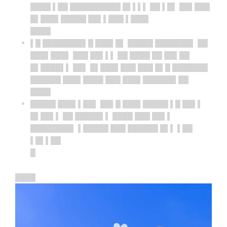
████ ▌██ ██████████ █▌▌▌▌ ██ ▌█▌ ██▌███
█▌███▌█████ ██▌▌███ ▌███▌
████
▌█ ████████▌█ ███▌█▌ █████ ███████▌ ██
███▌███▌ ███ ██▌▌▌ ██ ████ ██ ██▌██
█▌████▌▌ ██▌ █▌███▌███ ███ █▌█ ███████
██████ ███▌████ ███ ███▌██████▌██
████
█████ ███▌▌██▌ ██▌█ ███▌█████ ▌█ ██▌▌
█▌██▌▌ ██ █████▌▌ ████ ███ ██▌▌
████████▌ ▌█████ ███ ██████ █▌▌ ▌██
▌█▌▌██
█
████