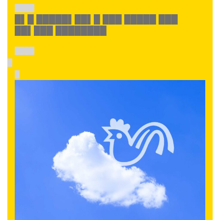
████
█▌█ █████▌██▌█ ███ █████ ███
██▌███ ████████
████
█
█