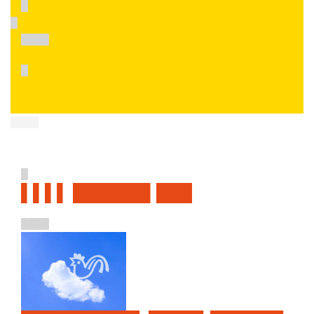
█
█
████
█
████
█
▌▌▌▌ ██████▌███
████