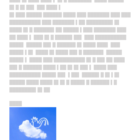
█▌█ █▌██▌ ██▌███▌▌
█▌███ █████ ██████ ████ ███ ███████ ███ ███
██████████ ███ ███████ ▌██ ████████▌█▌
████ █▌█ ██████▌██ █████ ▌███ ███████ ███
██ ███▌▌ ███ █▌█ █████▌██▌ ███ ██████████
████▌ █████ ██▌█ ██████ █▌████ ███▌ ███
████▌▌█▌ ████ █▌████ ██▌█ ██████▌ █████
████▌▌ ████ ███ ██████████ █▌█ ██▌██ ███▌
██▌█ ██████ ████ ▌██ █▌█▌██▌▌ ████ ███
██████████ ████▌██▌ ▌██▌ █████▌█ █▌▌█▌
█████ ████ ████ █▌█▌█ ████▌█ ██████ ▌█
████████▌█▌██
████