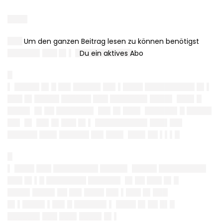
████
███
██████▌███ █▌▌ ███████████▌
█
▌ █████ █▌█ ██▌█████▌██▌▌████ ██████████ █▌▌
███ █▌█████ ██████ ███ ███████▌████▌ ███▌█
████▌ █▌██ ███████▌ ██▌█▌███▌ ██████▌█ █████
██▌ █▌ ██▌█▌███ █▌▌ ██████████▌███▌██▌
██████ ███▌██████ ██▌███▌ ███▌██ ▌▌▌█
█
▌ ████ ███ █████████ █████▌ █████ █████████▌
███ █▌▌█ ████████ ██████▌ █▌██ ███ █▌█
████▌████▌██ ██▌████ ██▌▌███ █▌███
█▌▌████▌▌██▌█ ██████▌▌ ████ █▌██ █▌█
██████▌███ ███▌████▌█▌▌