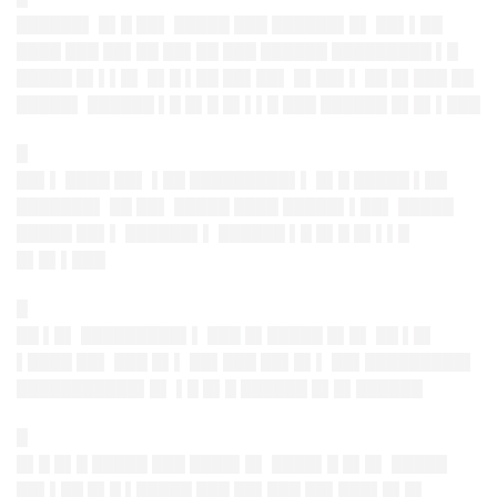
██████▌ █▌█ ██▌ █████ ███ ██████▌█▌ ██▌▌██
████ ███ ██▌██ ██▌██ ███ ██████ █████████ ▌█
█████ █▌▌▌█▌ █▌█ ▌██ ██▌██▌ █▌██▌▌ ██ █▌███ ██
█████▌
██████ ▌█ █▌█ █▌▌▌█ ███ ██████ █▌█▌▌███
█
██▌▌ ████ ██▌ ▌██ █████████▌▌ █▌█ █████ ▌██
███████▌ ██ ██▌ █████ ████ █████▌▌██▌ █████
█████ ██▌▌ ██████▌▌
██████ ▌█ █▌█ █▌▌▌█
█▌█▌▌███
█
██ ▌█▌ █████████▌▌ ███ █▌█████ █▌█▌ ██ ▌█▌
▌████ ██▌ ███ █▌▌ ██▌███ ██▌█▌▌
██▌█████████▌
███████████▌█▌ ▌█ █▌█ ██████ █▌█▌██████
█
█▌█ █▌█ █████ ███ ████▌█▌ ████▌█ █▌█▌ █████
██▌▌██ █▌█ ▌█████ ███ ██▌███ ██▌███▌█▌█▌