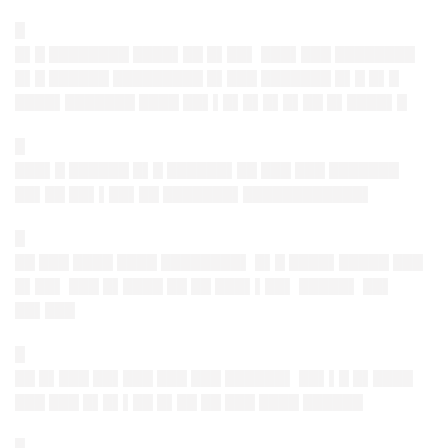
█
█▌█ ████████ ████▌██ █▌██▌ ███▌███ ████████
█▌█ ██████ █████████ █▌███ ███████ █▌█ █▌█
████▌███████
████ ██▌▌█▌█▌█▌█▌██ █▌████▌█
█
███▌█ ██████ █▌█ ██████▌██ ███ ███ ███████
██▌██ ██▌▌██▌██
███████▌████████████
▌
█
██ ███ ████ ████ ████████▌ █▌█ ████▌█████ ███
█▌██▌ ███ █▌████ ██ ██ ███▌▌██▌
█████▌ ██▌
██▌███
█
██ █▌███ ██▌███ ███ ███ ██████▌
██▌▌█ █▌████
███ ███ █▌█▌▌██ █▌██ ██ ███ ████ ██████
█