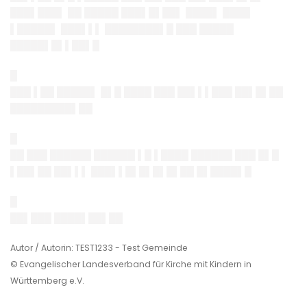
███▌███▌ ██ █████ ███▌█▌██▌ ████▌ ████
▌█████▌
███▌▌▌ ████████▌█ ███ █████
█████▌█▌▌██▌█
█
███ ▌██ █████▌ █▌█ ████ ███ ██▌▌▌███ ██▌█▌██
█████████▌██
█
██ ███ ██████ ██████ ▌█ ▌████ ██████ ███ █▌█
▌██▌██ ██▌▌▌
███▌▌█▌█▌█▌█▌██ █▌████▌█
█
██▌███ ████▌██▌██
Autor / Autorin: TEST1233 - Test Gemeinde
© Evangelischer Landesverband für Kirche mit Kindern in
Württemberg e.V.