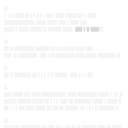
█
▌ ▌█ ███ █▌▌▌█ ▌▌██▌ ███ ████ █▌▌ ███
██████████▌███▌███▌██▌▌███ ██▌
███▌▌███▌████ █▌████▌███▌
██▌▌█
███
█▌
█
█▌█ ███████ █████ █▌▌█ ██ █▌███ ██▌
██▌█▌██████▌
██▌▌█ ███████ ███ ███▌██████▌█
█
█▌█ ██████ █▌▌▌▌ ▌█ ████▌
██▌▌▌▌██
█
██▌███▌██ ███ ████████▌ ███ ███████ ███▌▌ █▌█
████ █████ ████ █▌▌▌▌ ██▌█▌██████
███▌▌███▌█
█▌▌▌▌██
███ ███▌█▌██
█▌████▌ █▌▌▌▌█ █████▌█
█
███ ██ ███████ █▌██▌█▌▌██ █▌█ █████ ███ █▌███▌