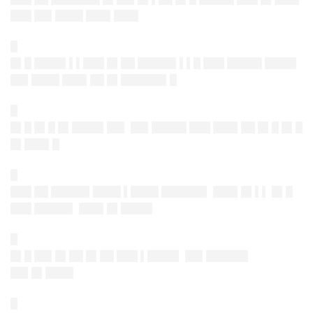
███
██▌████ ███▌███
▌
█
█▌█ ████▌▌▌███ █▌██ █████▌▌▌█ ███ █████ ████▌
██▌████ ███▌██ █▌██████▌█
█
█▌█ █▌█ █▌████▌██▌
██▌█████ ███ ███▌██ █▌█ █▌█
█▌███▌█
█
███ ██ █████▌████ ▌████ ██████▌ ███▌█▌▌▌ █▌█
███ █████▌
███▌█▌████
▌
█
█▌█ ██▌█▌██ █▌██ ███ ▌████▌
██▌██████
██▌█▌████
█