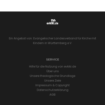
Ein Angebot von: Evangelischer Landesverband für Kirche mit
Kindern in Württemberg e.V.
SERVICE
Hilfe für die Nutzung von evkiki.de
Über uns
Unsere theologische Grundlage
Unsere Ziele
Impressum & Copyright
Datenschutzerklärung
AGB