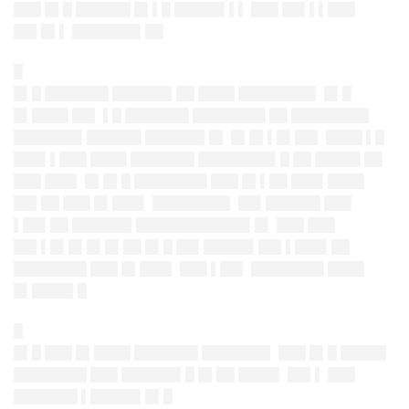
███ █▌█ ██████ █▌▌█ █████▌▌▌ ███ ██▌▌▌███
██▌█▌▌
███████▌██
█
█▌█ ███████ ██████▌██ ████ ████████▌ █▌█
█▌████ ██▌ ▌█ ███████ ████████ ██ ████████▌
███████▌██████ ██████▌█▌ █▌█▌▌█▌██▌ ████ ▌█
███▌▌███ ████ ███████ ████████▌█
██ █████ ██
███ ███▌ █▌█▌█ ████████ ███ █▌▌██ ███▌████
██▌██ ███ █▌███▌ ████████▌
██▌██████ ███
▌██▌██ ██████▌████████████▌█▌ ███ ███
██▌▌█▌█▌█▌█▌██ █▌█ ██▌█████▌██▌▌███▌██
████████ ███ █▌███▌ ███ ▌██▌ ████████ ████
█▌████▌█
█
█▌█ ███ █▌████ ███████ ███████▌ ███ █▌█ █████
████████ ███ ██████▌█ █▌██ ████▌
██▌▌ ███
███████ ▌█████▌█▌█