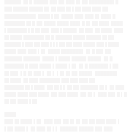
█████▌ █▌█ █████ ██▌██ ███ █▌██ ████████▌█
██▌█████ ████▌█▌ █▌██▌█▌▌██ ███ ███ ██
██████████▌ ████ ▌█▌ ████ ███ ███ █▌███▌█
███████ █▌█ ██ ████ ████ ███▌█ █▌██ ███▌████
▌██████▌▌█ █▌██▌ ██▌▌████▌ █▌██▌ █▌███▌ ███
█▌████ ███████ █▌█ █████▌████ █████ █▌██
█████▌▌██▌██ ██▌▌▌▌██ ██ ███ ████ ██▌▌███▌
████ ███ ███ ▌█▌ ████ ███████▌ █▌█ ██▌██
██████ █████▌ ████ ▌████ █████ ████▌ █▌█
██████▌█ ███ ████ ▌████ ▌█▌ █▌█ ██████▌▌██
█▌██▌ ▌█ █▌██▌▌ █▌▌ ▌█▌█▌██ ████▌ ███████▌
█▌███▌ █▌███ ███████ ██▌██▌███ ██
██████▌█▌▌███▌ ██ █▌▌▌ █▌██ ██████ █▌▌ █▌███
████ ███▌██▌███▌ ██ ██▌███▌ ██ █▌▌ ███ ██▌█ ▌█
█▌██ ███▌▌█▌
████
███ █▌████ ▌█▌ ███ ██▌██ █▌█▌██ ██ ███ ███▌▌
▌██ ███▌▌ █▌███ █▌▌▌ ██████ █████ ██▌███