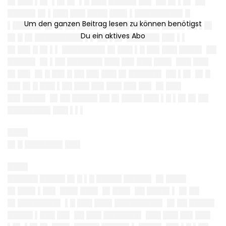
█▌███ ▌█▌ ▌█▌█▌ ▌█ ███ █████▌██▌ ██ █▌▌█▌ ██
█████▌█▌▌███ ███ ████ ███▌▌█████████▌█
▌█████▌ █▌█▌██ ████ ███ ██▌█████▌████▌██ ▌█▌
█▌█ █▌█████████▌▌▌ ██ ▌█▌ ██████▌██▌▌▌
█▌██▌█ █▌▌▌ ████████▌█▌███ ▌█ ██▌███ ████▌ ██
█████▌ █▌▌██ ███████ ███ ██▌███ ███▌ ███ ███
█▌██▌ █▌█ ██▌█ ██ ██▌███ █▌██████▌ ██ ▌█▌ █▌█
██▌█▌█ ███ ▌██ ███ ██▌███ ██▌██▌ █▌███
██▌████▌ █▌██ █████ ██ █▌████ ███ ▌█ ▌█▌█▌██
████████▌███ ▌▌▌
████
█▌█ ███████▌███
████
██████ █████ █▌█ ▌█ █████ █████▌ █▌████
█▌███▌▌██▌ ███▌███▌ █▌███▌ ██ ████▌▌ █▌██
█▌████████▌ ▌█ ███ ███▌█████████▌ █▌██ █████
█████ ▌███ ██▌ ██ ███ ███████▌ ███ ███ ██▌███