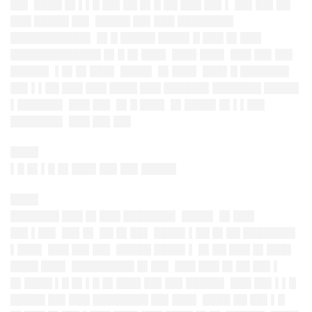
██▌ ████ █▌▌▌█ ██▌██ █▌█ ██ ███ ██▌▌ ██▌██▌██
███ █████ ██▌ █████ ██▌███ ████████
███████████▌ █▌█ █████ ████▌█ ███ █▌███
█████████████ █▌█ █▌███▌ ███▌███▌ ███ ██▌██▌
█████▌ ▌█▌█▌███▌ ████▌ █▌███▌ ███▌█ ███████
██▌▌▌██ ███ ███ ████ ███ ██████▌███████ █████
▌██████▌ ███ ██▌ █▌█ ███▌ █▌████▌█▌▌▌██▌
███████▌ ███ ██▌██▌
████
▌█ █▌▌█ █▌███▌██▌██▌█████
████
███████ ███ █▌███ ███████▌ ████▌ █▌███
██▌▌██▌ ██▌█▌ ██ █▌██▌ ████▌▌██ █▌██ ███████▌
▌███▌ ███ ██▌██▌ █████ ████▌▌ █▌██ ███ █▌███▌
████ ███▌ █████████ █▌██▌ ███ ███ █▌██ ██▌▌
█▌████ ▌█ █▌▌█ █▌███▌██▌██▌█████▌ ███ ██▌▌▌█
█████ ██▌███ ████████ ██▌███▌ ████ ██ ██▌▌█