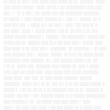
█▌███ █▌██▌▌███ ███▌███ ████ █▌█▌ █████▌ ████
███ ████ ████▌ ███▌ ██ █▌▌██ ████████ ███ ███
██▌▌▌ █▌█ ██▌▌██ ████ ██▌██ ███████ ██████▌
█▌████▌ ▌███ ████▌█████ █▌▌ ██▌▌▌ ████▌ █▌█
███ ██▌██▌ ▌████ █▌▌██ ██▌▌ ███ ▌██ ███ █▌█
██▌███▌ ███▌▌ ████ ████ ▌██ █▌██ ██▌█ █▌██▌
████ █████ █████▌▌ █████ ▌██ ███████ ▌████ ██▌
████ ██▌█▌ █████ ███ █▌█ ██ ███ ██▌▌ ████▌███
███ ███▌█ ██ ███ ██▌▌ ██████▌ █▌██████▌▌ █▌███
███ █████▌██▌▌ ████▌ ████▌ █▌█ █▌██ ████ ████
███████ ███ █████▌ █▌▌██▌█████ ████ ▌█▌ ██
▌█▌█▌ ████ ██▌ ██████ ███ ████▌█▌ ███ ▌████
███ ███ ██ ███▌██▌ ███ ████ ███ ████ ██████▌
███▌███▌ ██▌██▌ █▌███ ████ █████▌ █████
██████▌ ████ ██ ▌█▌█▌ ██▌█ ▌█ █▌██ ████ ████▌█
████▌▌ ▌██ █▌██ █▌█ █▌██████ ██▌█▌█▌ █████▌█
████▌ ██ ██▌▌██▌ █████ ████ █▌█ ████▌████████
███ ██████ ▌█▌ ██ ████ ███ ███ ███▌▌ ███
███▌▌██ ███ ███ ███▌▌██ ██▌████ █▌█ ████ ███