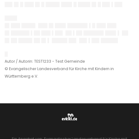
██▌█▌█ ███ █▌█ ████▌███▌█ ████ █▌█ ██▌▌██▌
████
█▌███ ████▌ ███ █▌███▌██████▌▌█ ███ ███
█▌██████ ▌██ ███ ▌██▌ ██ ▌██ ██████▌███▌▌ ██
█▌██ ████▌██ █▌▌ █████ ██▌ ██▌▌██▌█████▌
█
Autor / Autorin: TEST1233 - Test Gemeinde
© Evangelischer Landesverband für Kirche mit Kindern in
Württemberg e.V.
Ein Angebot von: Evangelischer Landesverband für Kirche mit