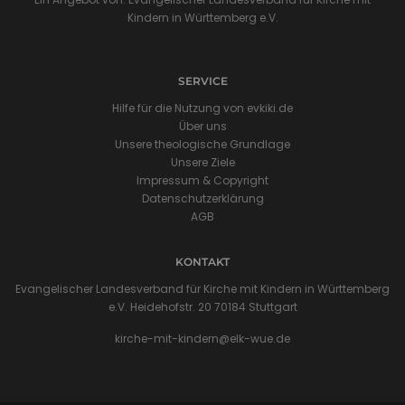
Kindern in Württemberg e.V.
SERVICE
Hilfe für die Nutzung von evkiki.de
Über uns
Unsere theologische Grundlage
Unsere Ziele
Impressum & Copyright
Datenschutzerklärung
AGB
KONTAKT
Evangelischer Landesverband für Kirche mit Kindern in Württemberg
e.V. Heidehofstr. 20 70184 Stuttgart
kirche-mit-kindern@elk-wue.de