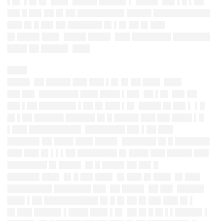
▌█▌ ▌█▌█▌ ███▌ █████ █████▌▌ ████▌ ██▌▌█ ▌██
██▌█ ██▌██ █▌██ █████████▌█████ ███████████▌
███ █▌█ ██▌██ ███████ █▌▌█▌██ █▌███
█▌████▌███▌ ████▌████▌ ███ ████████ ███████▌
████ ██ █████▌ ███▌
████
████▌ ██ █████ ███ ███ ▌█▌█▌██ ███▌ ███▌
██▌██▌ ████████ ███▌████ ▌██▌ ██ ▌█▌ ██▌██
██▌▌██ ███████▌▌██ █▌███ ▌█▌ ████▌█▌██▌▌ ▌█
█▌▌██ ██████ ██████ █▌█ █████ ███ ██▌████ ▌█
▌███ ██████████▌ ████████ ██▌▌██ ███
██████▌██ ████ ███▌████▌ ███████ █▌█ ███████
███ ███ █▌▌▌▌██ ████████ █▌████ ███ █████ ███
████████ █▌████▌ █▌█ ████▌██ ██▌█
██████▌███▌ █▌█ ██▌███▌ █▌███ █▌███▌ █▌███
█████████ ███████▌██▌ ██ ████▌ ██ ██▌ █████▌
███▌▌██ ███████████ █▌█ █▌██ █▌██▌███ █▌▌
█▌███ █████▌▌████ ███▌▌█▌ ██ █▌█ █▌▌▌█████▌▌