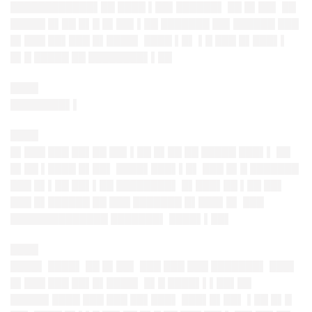
████████████▌██ ████ ▌██▌██████▌ ██ █▌██▌ ██
█████ █▌██ █▌█ █▌██▌▌██ ███████ ██▌██████ ███
█▌███ ██▌███ █▌████▌ ████ ▌█▌ ▌█ ███ █▌███▌▌
█▌█ █████ ██ ████████▌▌██
████
████████▌▌
████
█▌███ ███ ██▌██ ██▌▌██ █▌██ ██ █████ ███▌▌ ██
█▌██ ▌████ █▌██▌ ████▌███▌▌█▌ ███ █▌█ ███████
███ █▌▌██ ██▌▌██ ████████▌ █▌███▌██ ▌██ ██▌
███ █▌██████ ██ ███ ███████ █▌███▌█▌ ███
██████████████ ███████▌ ████▌▌██▌
████
████▌ ████▌ ██ █▌██▌ ███ ███ ███ ███████▌ ███▌
█▌███ ███ ██▌█▌████▌ █▌█ ████▌▌▌██▌██
█████▌████ ███ ███ ██▌███▌ ███▌█▌██▌ ▌██ █▌█