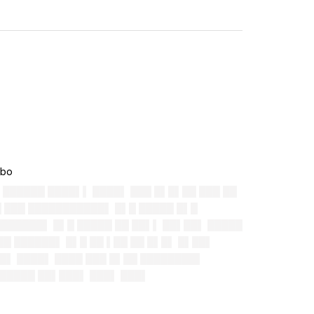
 ██████ ████▌▌ ████▌ ███ █▌█▌██ ███ ██
█ ███ ███████████▌ █▌█ █████ █▌█
███████▌ █▌█ █████ ██ ██▌▌ ██▌██▌ █████
██ ██████▌ █▌█ ██ ▌██ ██ █▌█▌ █▌██▌
██▌ ████▌ ████ ███ █▌██ ████████▌
██████ ██▌███▌ ███▌ ███▌