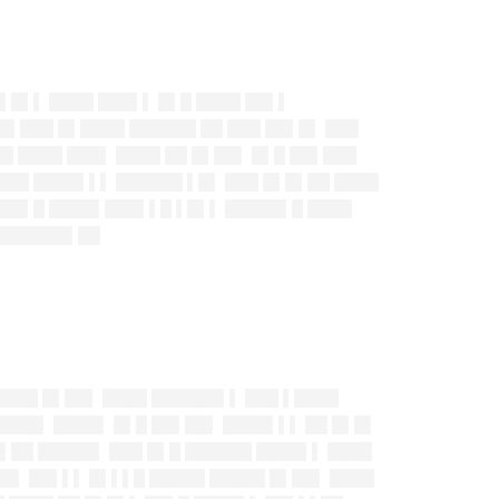
 ▌█▌▌ ████ ███▌▌ █▌█ ████ ██▌▌
█▌███ █▌████ ██████ ██ ███ ██▌█▌ ███
█ ████ ███▌ ████ ██ █▌██▌ █▌█ ██▌███
███ ████▌▌▌ ██████ ▌█▌ ███ █▌█▌██ ████
█ ██▌█ ████▌███▌▌█ ▌█▌▌ █████▌█ ████
 ██████▌██
█████ █▌██▌ ████ ██████▌▌ ███ ▌████
████▌ ████▌ █▌█ ██▌██▌ ████▌▌▌ ██ █▌█▌
█▌██ █████▌ ███ █▌█ ██████ ████▌▌ ████
██▌ ██▌▌▌ █▌▌▌█ █████ █████ █▌██▌ ████