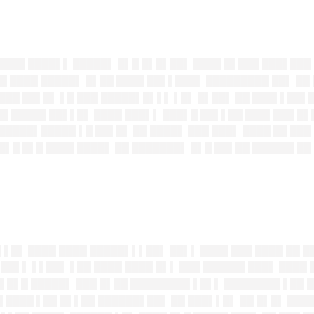
█████ ████▌▌ █████▌ █▌█ █▌█▌██▌ ████ █▌███ ███▌███
 ████ █████▌ █▌██ ████ ██▌▌███▌ █████████ ██▌ ██ 
███ ██▌█▌ ▌█ ███ █████▌█▌▌▌ ▌█▌ █▌██▌ ██ ███▌▌██▌█
██ █████ ██▌▌█▌ ████ ███▌▌ ███▌█ ██▌▌██ ███▌███ █▌
█████▌█████ ▌█ ██▌█▌ ██ ████▌ ███ ███▌ ████ ██ ██
█▌█ █▌█ ████ ████▌ ██ ███████▌ █▌█ ██▌██ ██████ ██
█ ▌█▌ ████ ████ █████▌▌▌██▌ ██▌▌ ████ ███ ████ ██ 
 ██▌▌ ▌▌██▌ ▌██ ████ ████ █▌▌ ███ ██████ ███▌ ████ 
██ █▌█ █████▌ ███ █▌██ ████████▌▌█▌▌ ████████ ▌██ 
 ████ ▌██ █▌▌██ ██████▌██▌ ██ ███▌▌█▌ ██ █▌█▌ ███