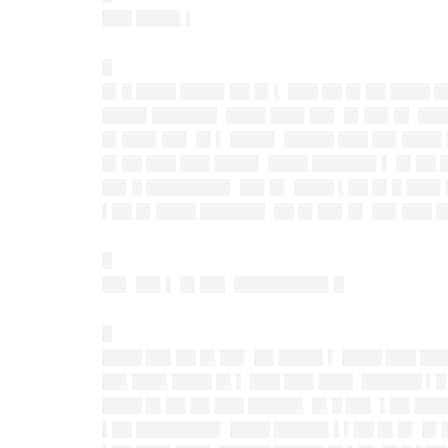
███ ████▌▌
█
█▌█ ████ ████▌██ █▌▌ ███ ██ █▌██ ████ 
████▌██████▌ ████ ███▌██▌ █▌██▌█▌ ████
█▌███▌██▌ █▌▌ ████▌ █████ ███ ██▌████ 
█▌██ ███ ███ ████▌ ████ ██████▌▌ █▌██ 
██▌█ ████████▌ ██▌█▌ ████ ▌██ █▌█ ███▌
▌██ █▌████ ██████▌ ██ █▌██▌█▌ ██▌███ █
█
██▌ ██▌▌ █▌██▌ █████████▌█
█
████ ██▌██ █▌██▌ ██ ████▌▌ ████ ███ ██
██▌███▌████ █▌▌ ███ ███ ███▌ ██████ ▌█
████ █▌██ ██ ███ █████▌ █▌█ ██▌ ▌██ ██
▌██ ████████▌ ████ █████▌▌▌██ █▌█▌ █▌█