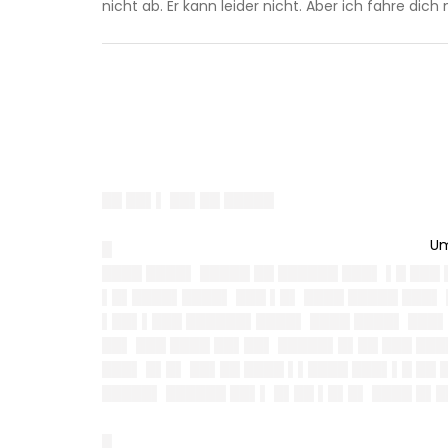
nicht ab. Er kann leider nicht. Aber ich fahre dic
██ ██▌▌ ██▌██ █████
█
████ ████▌ █████ ██ ██████ ███▌ ▌█ ███
▌█▌████▌████▌ ███ ▌█▌ ████ █████ ███▌ 
▌██▌▌███ ██████▌████▌ ████ ████▌ ███▌ 
██▌ ███ ████ ██▌██▌ █████▌█▌██ ███ ███
███▌ █▌█▌ ██▌██ ████ ▌▌████ ███▌▌█ ██ 
█████▌ ██████ ██▌▌ █▌██ ▌█▌█▌ ████ █▌█
█