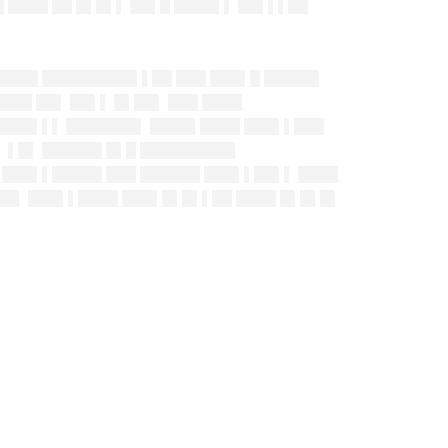
█ ████ ██ █▌█▌▌ ██▌█ ████▌▌ ██▌▌▌██
 ████ █████████▌▌██ ███ ███▌█ █████▌
███ ██▌ ██▌▌ █▌██▌ ███ ████
 ████▌▌▌ ███████▌ ████▌████ ███▌▌███
▌ ▌█▌ ██████ █▌█ █████████▌
█ ███▌▌█████ ███ ██████ ███▌▌██▌▌ ████
▌██▌ ███▌▌████ ███▌█▌█▌▌██ ████ █▌█▌█▌