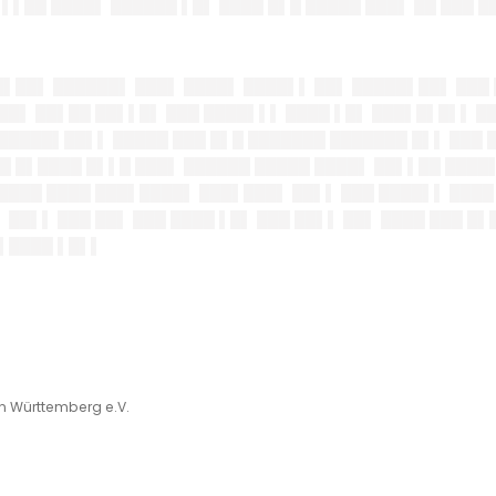
 ▌▌██ ████▌ ██████ ▌█▌ ████ █▌█ █████ ███▌ ██ ███ █
█▌██▌ ██████▌ ███▌ ████▌ ████▌▌ ██▌ █████▌██▌ ███
██▌ ██▌██ ██▌▌█▌ ███ ████▌▌▌ ████ ▌█▌ ███▌█▌█▌▌ ██
 █████▌██▌▌ █████ ███ █▌█ ███████ ███████ █▌▌ ███
█ █▌████ █▌▌█ ███▌ ██████ █████ ████▌ ██▌▌██ ████
▌████ ████ ███▌████▌ ███▌███▌ ██▌▌ ███ ████▌▌ ███
 ██▌▌ ███ ██▌ ███ ████ ▌█▌ ███ ██▌▌ ██▌ ████ ███ █
█▌████ ▌█▌▌
in Württemberg e.V.