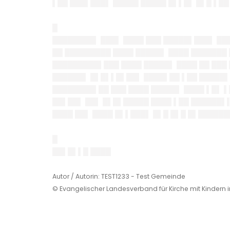
▌██ ███▌███▌ █████ █████ █▌▌█▌ █▌█ ▌██
█
████████▌ ███▌ ████ ███ █████▌███▌ ██
██ █████████ ████ █████▌ ████ ███████ 
█████████▌███ ████ █████▌ ████ ██ ███
██████▌ █▌█▌▌█▌██▌ ████▌██ ▌██ █████▌
████████▌██ ███ ████ █████▌ ████ ▌█▌ 
██▌██▌ ██▌ █▌█▌█████ ████ ▌██ ██████▌▌
████ ██▌ ████ █▌▌███▌ █▌█ █▌█ █▌█████
█
██▌█▌▌█ ████
Autor / Autorin: TEST1233 - Test Gemeinde
© Evangelischer Landesverband für Kirche mit Kindern 