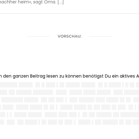
h nachher heim«, sagt Oma. […]
VORSCHAU:
 ██████ ████▌ █▌█ ███ ▌█▌████▌████▌ █▌█ ████ ▌█ █▌█
██▌██ █████ ██████▌ ███▌ ████ ████ ████▌ ███ ████
███████ ████▌ ██ ██ ██▌▌ ██▌█████ ███ ████ █▌█▌ █
▌███▌ ████ ████ █▌█▌▌ ████ ████ █▌██ ███ █▌██▌ █▌▌
██▌▌▌ ████ ████▌ ████ ███ ██▌▌ █▌██ █████ ██ █████
█▌ ██▌ ██ ████ ▌█▌███ █▌██▌▌ ████ ▌██ █████ █▌██ █