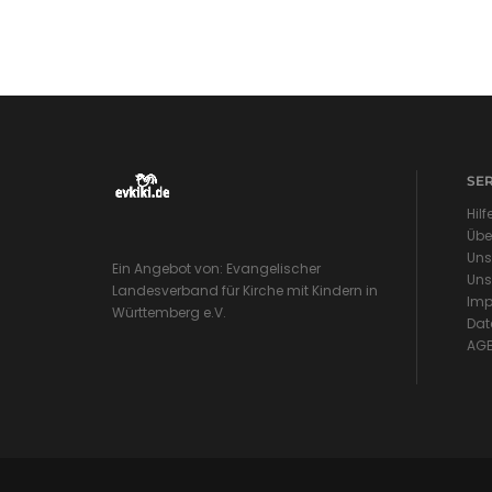
SE
Hilf
Übe
Uns
Ein Angebot von: Evangelischer
Uns
Landesverband für Kirche mit Kindern in
Imp
Württemberg e.V.
Dat
AG