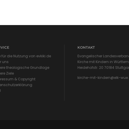
RVICE
KONTAKT
e für die Nutzung von evkiki.de
Evangelischer Landesverband
r uns
Kirche mit Kindern in Württem
ere theologische Grundlage
Heidehofstr. 20 70184 Stuttga
ere Ziele
kirche-mit-kindern@elk-wue
ressum & Copyright
enschutzerklärung
B