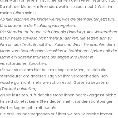
alter Mann an einem Tisch. Sie winken dem Alten freundlich zu.
Da ruft der Mann: »Ihr Fremden, wohin so spät noch? Wollt ihr
meine Gäste sein?«
Ab hier erzählen die Kinder weiter, was die Sterndeuter jetzt tun.
Und so könnte die Erzählung weitergehen:
Die Sterndeuter freuen sich über die Einladung. Ans Weiterreisen
ist für heute sowieso nicht mehr zu denken. Sie setzen sich zu
ihm an den Tisch. Er holt Brot, Käse und Wein. Sie erzählen dem
Mann vom Besuch beim Jesuskind in Bethlehem. Später holt der
Mann ein Saiteninstrument. Sie singen ihre Lieder in
verschiedenen Sprachen.
»Es war so einsam hier bei mir«, sagt der Mann, als sich die
Sterndeuter am anderen Tag von ihm verabschieden. »Ich
wusste gar nicht mehr wie schön es ist, Gäste zu bewirten.«
(Teelicht aufstellen)
Als sie losreiten, ruft der alte Mann ihnen nach: »Vergesst nicht:
Ihr seid ab jetzt keine Sterndeuter mehr, sondern Lichtbringer.
Gottes Segen geht mit euch!«
Die drei Freunde begegnen auf ihrer weiten Heimreise immer