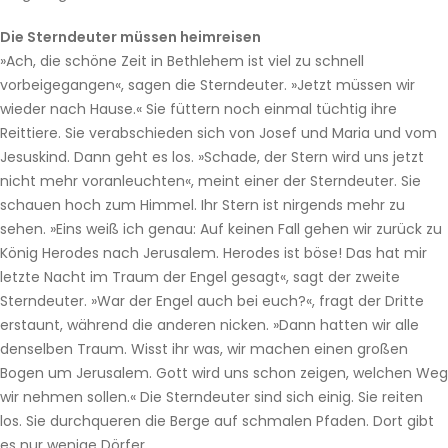
Die Sterndeuter müssen heimreisen
»Ach, die schöne Zeit in Bethlehem ist viel zu schnell
vorbeigegangen«, sagen die Sterndeuter. »Jetzt müssen wir
wieder nach Hause.« Sie füttern noch einmal tüchtig ihre
Reittiere. Sie verabschieden sich von Josef und Maria und vom
Jesuskind. Dann geht es los. »Schade, der Stern wird uns jetzt
nicht mehr voranleuchten«, meint einer der Sterndeuter. Sie
schauen hoch zum Himmel. Ihr Stern ist nirgends mehr zu
sehen. »Eins weiß ich genau: Auf keinen Fall gehen wir zurück zu
König Herodes nach Jerusalem. Herodes ist böse! Das hat mir
letzte Nacht im Traum der Engel gesagt«, sagt der zweite
Sterndeuter. »War der Engel auch bei euch?«, fragt der Dritte
erstaunt, während die anderen nicken. »Dann hatten wir alle
denselben Traum. Wisst ihr was, wir machen einen großen
Bogen um Jerusalem. Gott wird uns schon zeigen, welchen Weg
wir nehmen sollen.« Die Sterndeuter sind sich einig. Sie reiten
los. Sie durchqueren die Berge auf schmalen Pfaden. Dort gibt
es nur wenige Dörfer.