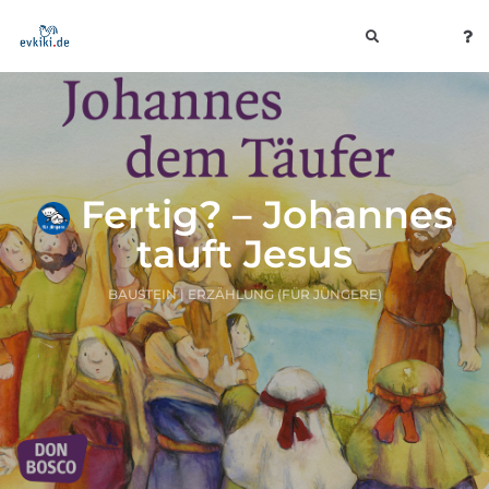
toggle
navigation
Fertig? – Johannes
tauft Jesus
BAUSTEIN | ERZÄHLUNG (FÜR JÜNGERE)