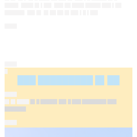
████▌ ████ █▌▌██▌ ███ ██ ████ █████ ███ ▌██
██████▌ ██▌█▌ █▌██ ██ █▌██▌▌█ ▌██▌
████
████
█
███ █████████ █▌██
████
█▌█▌████
█▌█ █████▌██▌█ ███ ████████ ███
███████
████