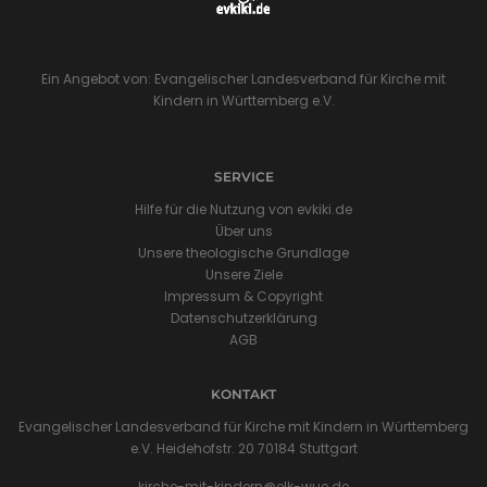
Ein Angebot von: Evangelischer Landesverband für Kirche mit
Kindern in Württemberg e.V.
SERVICE
Hilfe für die Nutzung von evkiki.de
Über uns
Unsere theologische Grundlage
Unsere Ziele
Impressum & Copyright
Datenschutzerklärung
AGB
KONTAKT
Evangelischer Landesverband für Kirche mit Kindern in Württemberg
e.V. Heidehofstr. 20 70184 Stuttgart
kirche-mit-kindern@elk-wue.de