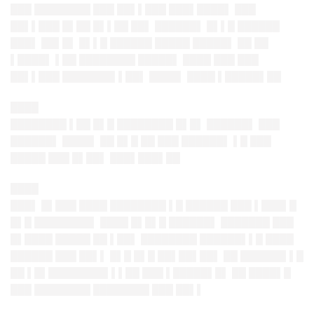
███ ████████ ███ ██▌▌███ ███▌████▌ ███
██▌▌███ █▌██ █▌▌██ ██▌ ██████▌ █▌▌█ ██████
███▌ ██▌█▌ █▌▌█ ██████ █████ █████▌ ██ ██
▌████▌ ▌██ ████████ █████▌ ████ ███ ███
██▌▌███ ███████▌▌██▌ ████▌ ████ ▌█████▌██
████
████████ ▌██ █▌█ ████████ █▌█▌ ██████▌ ███
██████▌ ████▌ ██ █▌█ ██ ███ ██████▌ ▌█ ███
█████ ███ █▌██▌ ███▌███▌██
████
███▌ █▌███ ████ ████████ ▌█ ██████ ███ ▌███▌█
█▌█ ████████▌ ████ █▌█▌█ ██████▌ ███████ ███
█▌████ █████ ██ ▌██▌ ████████ ██████▌▌█ ████
██████ ███ ██▌▌ █▌█ █▌█ ██▌██▌██▌ ██ ██████▌▌█
██ ▌█▌████████▌▌▌██ ███ ▌█████▌█▌ ██ ████▌█
███ ████████ ████████ ███ ██▌▌