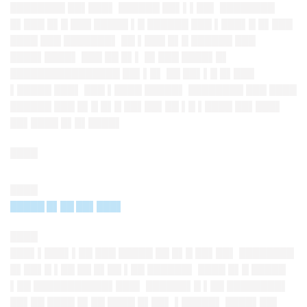
████████ ██▌███▌ ██████ ██▌▌▌██▌ ████████
█▌███ █▌█ ███ █████ ▌█ ██████ ███ ▌███▌█ █▌███
████ ███ ███████▌ ██ ▌███ █▌█ ██████ ███
████▌████▌ ███ ██ █▌▌ █▌███ ████▌█▌
████████████████ ██▌▌█▌ ██ ██▌▌█ █▌███
▌█████ ███▌ ███ ▌████ █████▌ ████████ ███ ████
██████ ███ █▌█ █▌█ ██▌██▌██ ▌█ ▌████ ██▌███▌
██▌████ █▌█▌████▌
████
████
█████ █▌██ ██▌███▌
████
███▌▌███▌▌██ ███ █████ ██ █▌█ ██▌██▌ ████████
█▌██▌█ ▌██ ██ █▌██ ▌██ ██████▌ ████ █▌█ █████
▌██ ███████████▌███▌ ██████▌█ ▌██ ████████▌
██▌██ ████ █▌██ ████ █▌██▌ ▌█████▌ ████▌██▌