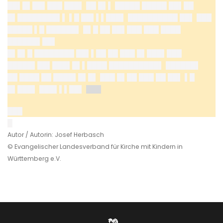
██▌█▌██▌███ ███▌ ██ █▌▌ █████ █████ ██▌██
█▌████████▌▌ ▌█ ██▌▌▌███▌ ██████████ ██▌ ███
█████ ▌█ ██████▌ █▌█ ██ ██▌███ ███ ████
██████▌██▌
█▌█▌█ ████████ ██▌▌██ ██ ███ █▌███▌███
█████▌██▌███▌█▌▌████ ██████████▌ ██████▌
██ ████ ██ ████▌█▌█▌ ███ █▌██ ███ ██ ██▌ ▌█
█▌███▌ ███▌▌▌██▌
███
███
█
Autor / Autorin: Josef Herbasch
© Evangelischer Landesverband für Kirche mit Kindern in
Württemberg e.V.