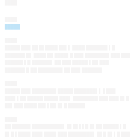
████
████
█████
████
█████ ███ ██ █▌████ ██▌▌ ████ ███████ ▌█
██████▌█▌ ████ ██ ████▌█ ███ ████████ ███ ███
██████ ▌█ ██████▌ ██ ███ █████ ▌██ ███
██████▌█ ██ ████████ ██ ███ ██████▌
████
█████ ███ ████████ █████ ███████▌▌ ▌███
███▌▌██ █████ ████▌███▌ ████████ ███ ███ █▌█
██▌███ ████ ██▌▌██ █▌█ █████▌
████
██ ██████ ██████████▌ █▌█▌▌▌█ █▌██ █████ ▌█
█▌█ ▌████ ███▌████ ███ ████████▌ █▌█ █▌▌█ ███