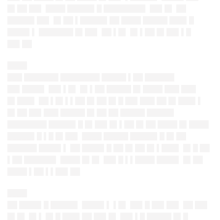
█▌██ ██▌ ████ █████▌█ ████████▌ ██▌█▌ ██
█████▌██▌ █▌██ ▌█████▌██ ████ █████ ███▌█
████▌▌ ███████ █▌██▌ ██ ▌█▌ █▌▌██ █▌██▌▌█
██▌██
████
███ ███████ ████████ █████ ▌██ ██████
██▌████▌ ██▌▌█▌ █▌▌██ █████ █▌████ ███ ███
█▌███▌ ██ ▌█▌▌▌██ █▌██ █▌█ ██▌███ ██ █▌███▌▌
█▌██ ██▌███ █████ █▌██ ██ █████ █████▌
████████ █████▌█ █▌██▌█▌▌██ █▌██ ████ █▌████
█████▌█ ▌█ █▌██▌ ████ █████ █████▌█ █▌██
██████ ████▌▌ ██ ████▌█ ██ █▌██ █▌▌███▌ █▌█ ██
▌██ ██████▌ ████ █▌█▌ ██▌█ ▌▌████ ████▌ █▌██
████ ▌██ ▌▌██▌██
████
██ ████▌█ █████▌ ████▌▌ ▌█▌ ██▌█ ██▌██▌ ██ ██▌
█▌█▌ █▌▌ █▌█ ███▌██ ██▌█▌ ██▌▌█ █████ █▌█