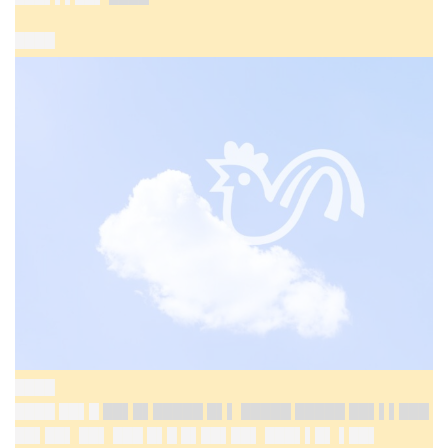
████
████
████ ██▌█
██▌█▌█████
█▌▌ █████ █████ ██▌▌▌███
██▌██▌ ██▌ ███ █▌█ █▌██▌██▌ ███▌▌█▌ ▌██▌