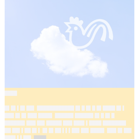
████
█▌█▌▌█▌██▌ ████████████ █▌█ █▌█ █▌████ █▌▌
███ █▌█▌███ ████▌ ██████ ██████ █▌█ █▌█
██████▌███ ██▌█████ ███ ███▌▌████ ███████▌
██ ██▌▌██ █▌▌ █▌█▌██ ▌▌▌██▌██▌████▌ ███ █▌██▌
███▌▌▌██▌
████