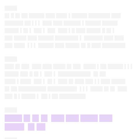
████
█▌█ █▌██ █████ ███ ███▌▌█████ ███████ ███
██████ ██ ▌▌▌ ███ ███ █████▌▌█████ █████
████▌▌█▌▌ ██▌▌ ██▌ ███ ▌█ ███ ████▌█ █▌▌
██▌████ ███ █████ ███████▌▌ ██████ ███ ███
██▌███▌ ▌▌▌ █████ ███ ████▌█▌█ ███ ███████▌
████
███ █▌██▌ ███ ███ ████ █▌██▌ ████ ▌██ █████ ▌▌▌
████▌██▌█ █▌▌ ██▌▌ ██████████▌ █▌██
███▌▌███▌ ██▌▌ █▌▌ ███ █▌███ ██▌▌▌███ ████▌
█▌██ █████████ █████████▌ ▌▌▌ ████ █▌█▌ ███
██▌█ ▌████▌▌ ██ ▌██ ████████▌
████
████ █▌█▌█▌ ███ ███ ████ ███
████▌ █▌██