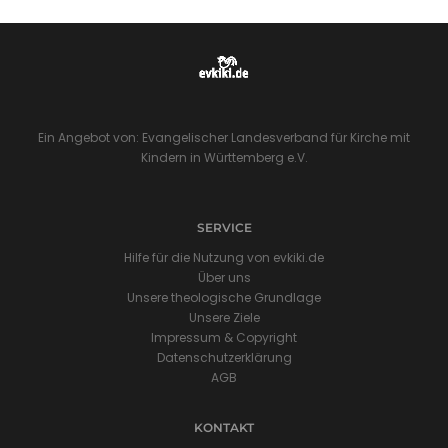
Ein Angebot von: Evangelischer Landesverband für Kirche mit
Kindern in Württemberg e.V.
SERVICE
Hilfe für die Nutzung von evkiki.de
Über uns
Unsere theologische Grundlage
Unsere Ziele
Impressum & Copyright
Datenschutzerklärung
AGB
KONTAKT