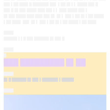
██▌▌██ ███▌█ ██████▌██▌ ▌██ █▌▌▌ ████ ██▌█
██▌█ █▌██▌████ ███ ██▌▌▌ ███ ████ ██▌▌
█▌██▌████ ███ ███ ██▌█▌ █▌▌ ██▌▌██ █▌▌██ ████
▌██ ███▌ ██▌ █▌▌ ██▌▌██ █▌▌██ ████ ▌██ ███▌
████
█████▌▌▌█ ██▌██████ █▌██▌█
████
█
███ █████████ █▌██
████
█▌█ ██████ █▌██▌▌██████▌▌█████
████