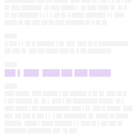
██████████ ██▌██ ████▌ ███ ███ █▌▌██ ▌█ █▌▌██
█▌███ ██████▌ █▌███ ████▌▌ █▌███ ███▌█▌ █▌█
█▌██ ██████▌▌▌▌ ▌██ █▌█ ████ ██████▌▌▌ ███
████ █▌██ ██▌██ █▌███ ██████ █▌█ █▌█▌
████
█ ██▌▌▌ █▌█ ██████ ▌█▌ ██▌ ███ █▌█ █████████▌
██ ██▌█▌ ██▌██ ████ ███ █▌█ ██ ███████▌
████
██▌▌ ███▌ ████ ██▌███ █████
████
███ ████▌ ███ █████ ▌██ █████▌█ █▌█▌ ███ █▌█
▌██ █████▌█▌ █▌▌ ███ ▌██ ████████ ████▌ █▌▌
███ ████ ▌██ ██████████ ███ ▌█▌ ██▌█ ████▌ ███
██▌ ██ ██▌█ ██▌▌▌ ▌██ ███████▌█▌ ████ █▌████
█████▌ ████ ▌████ █████▌▌▌ ███ █▌▌██ ██▌█▌
███████ ███████▌██▌ █▌██▌