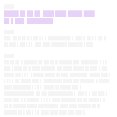
████
████ █▌█▌█▌ ███ ███ ████ ███
█▌▌██▌ ███████
████
██▌ █▌█ █▌█ ▌██ ▌▌▌ ████████▌▌ ██▌▌ █▌▌▌ █▌█
█▌██▌▌██ ▌▌▌ ██▌███ ██████ █████▌▌██▌
████
██ █▌█▌█ █████ █▌██ █▌█ █████ ██▌██████▌ ▌▌▌
██▌▌███ █▌█ ███ █████▌██ ███▌████ █▌██▌ ▌██
████ ██ ▌▌▌ ▌████ ████ █▌██▌ ██████▌ ████ ██▌▌
▌▌▌▌ █▌████ ██▌▌ ███████ ███▌██ █████▌ ▌████
███ ███████ ▌▌▌▌ ████ █▌████ ██▌▌
███████████▌ █▌██ █████████▌▌ ██▌▌ ▌██ ██▌▌
███ ██▌█ ▌████▌ ▌▌▌▌ ███ █████▌██ █▌████ ▌█
█▌█ █████ ████ ███████▌ ███ ███ █████ █▌█
█████ █▌▌██ ▌▌▌ ███ ███ ███ ██▌██▌▌