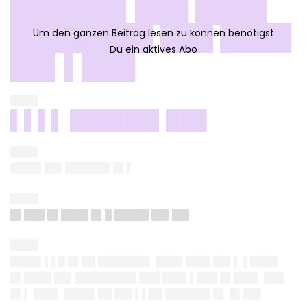
██████▌███ ████
████████ ███ ████
██▌▌███
████
▌▌▌▌ ██████▌███
████
████▌██▌██████▌█▌▌
████
█▌███ █▌████ █▌█ █████ ██▌██▌
████
████▌▌▌█ █▌██ ███████▌ ████ ███▌██▌▌ ▌████
█▌████ ██▌█████████ ███ ███▌▌███ █▌███▌ ███
█▌▌ ███▌ ████▌██ ██▌▌▌██ ██████▌█▌ █▌██▌