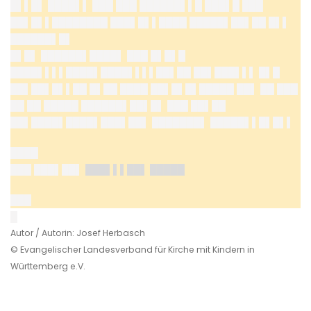
█▌▌█▌ ████▌▌ ███ ███ ██████▌▌█ ███▌█ ███
██▌█▌▌████████ ███▌█▌▌████ █████▌██▌██ █▌▌
██████▌█▌
█▌█▌ ██████▌████▌ ███ █▌█▌█
████▌▌▌▌████▌████▌▌▌▌██▌██ ██▌███▌▌▌ █▌█
██▌██▌█▌▌██ █▌██ ████ ██▌█▌█▌█████ ██▌ ██ ███
██ ██ █████ ██████▌██▌█▌ ███ ██▌██
██▌████▌████▌███▌██▌ ███████▌ █████▌▌█▌█▌▌
████
███ ███▌██▌
███▌▌▌██▌ █████
███
█
Autor / Autorin: Josef Herbasch
© Evangelischer Landesverband für Kirche mit Kindern in
Württemberg e.V.