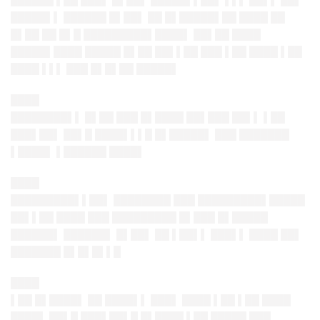
██████ ▌██ ███▌ █▌██▌ █████▌▌██▌ ▌▌▌ ██▌▌ ██▌
█████▌▌ ██████ █▌██▌ ██ █▌█████▌██ ████ ██
█▌██ ██ █▌█ █████████▌████▌ ██▌██ ████
█████▌████ █████ █▌██ ██▌▌██ ███ ▌██ ████ ▌██
████ ▌▌▌ ███ █▌█▌██ █████▌
████
████████▌▌ █▌██ ███ █▌████ ██▌███ ██▌▌ ▌██
███▌██▌
██▌█ ████▌▌▌█ █▌█████▌ ███ ███████
▌████▌ ▌██████ ████▌
████
█████████▌▌██▌ ████████ ███ █████████▌█████
██▌▌██ ████ ███ █████████ █▌███ █▌█████
██████▌ ██████▌ █▌██▌ ██ ▌██▌▌ ███▌▌ ████ ██▌
███████ █▌█▌█▌▌█
████
▌██ █▌████▌ ██ ████▌▌ ███▌ ████ ▌██ ▌██ ████
████▌ ██▌█ ███▌██▌█ █▌████ ▌██ █████ ███