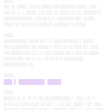
████
██▌█▌ ████ ▌██ █▌████ ███ ████ █▌████▌ ███
██▌█ ▌▌▌ ▌████▌ ██▌██▌ █▌████ ██▌█▌ █████▌█
███████████▌ ▌██ ██ ▌▌▌ ███████ ██▌▌█ ██▌
████▌█ ▌██ █▌██ █████▌ ██████▌█ ████▌
████
█████████▌ ████ ██ ▌▌▌ ███ ██████▌▌ ████
██▌████ ███▌██ ████▌▌ █▌█ ▌█▌█▌███ █▌▌ ███
██▌█████ ██▌█ ▌▌▌ ▌██ █████ ██▌▌ ██▌██ ████
███ █▌██▌ ██▌▌ ▌▌▌ ██ █▌█▌█ ████████
█████████▌██
████
██▌▌ ███████▌ ████
████
████ ▌█▌█▌ █▌█ ▌██ ██ ████████▌▌ ██▌▌ █▌▌▌
█▌██ █▌█ ██▌███▌ █▌██ ▌▌▌ █▌██▌ ███▌▌▌█▌ ███