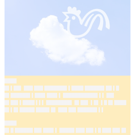
████
█▌▌██▌ ███ ███ ███████▌▌████ ██████▌██ ▌█
█▌██████▌▌███▌███▌▌ ███████████▌▌▌ ██▌
█▌██▌▌████ ▌▌▌ ████████▌ █▌██▌ ▌█▌ ▌█ █▌████
█▌▌█▌█████ ████▌█▌ ███ ██▌██████▌▌▌
████
█▌█ ██████ ██▌███▌▌ █████ ███ ██▌▌█ ███ ██▌█▌