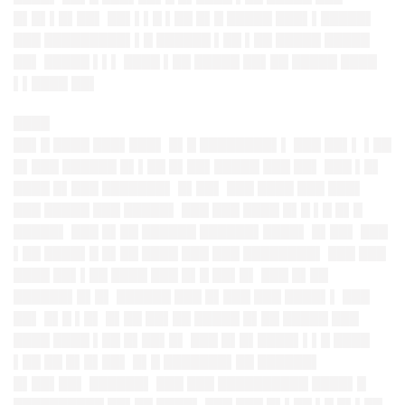
█▌█▌▌█▌██▌ ██▌▌▌█ ▌██ █▌█ █████ ███▌▌█████▌
███ █████████▌▌█ ██████ ▌██ ▌██ █████ █████
██▌ █████ ▌▌▌ ████ ▌██ █████ ██▌██ █████ ████
▌▌████ ██▌
████
██▌█ ████ ███▌███▌ █▌█ ████████▌▌ ███ ██▌▌ ▌██
█▌███ ██████ █▌▌██ █▌██▌█████ ███ ██▌ ███ ▌█▌
████ █▌███ ███████▌ █▌██▌ ███ ████ ███ ███▌
███ █████ ███ █████▌ ███ ███ ████ █▌█ ▌█ █▌█
█████▌ ███ █▌██ ██████ ██████▌████▌ █▌██▌ ███
▌██ ████▌█ █▌██ ████ ███ ███ ████████▌ ███ ███
████ ██▌▌██ ████ ███ █▌█ ██▌█▌ ███ █▌██
██████▌█▌█▌ ██████ ███ █▌███ ███ ████▌▌ ███
██▌ █▌█ ▌█▌ █▌██ ██▌██ █████ █▌██ █████ ███
████ ████ ▌██ █▌██▌█▌ ███ █▌█▌████▌▌▌█ ████
▌██ ██ █▌█▌██▌ █▌█ ███████▌██ ██████▌
█▌██▌██▌ ██████▌ ███ ███ ██████████ ████▌█