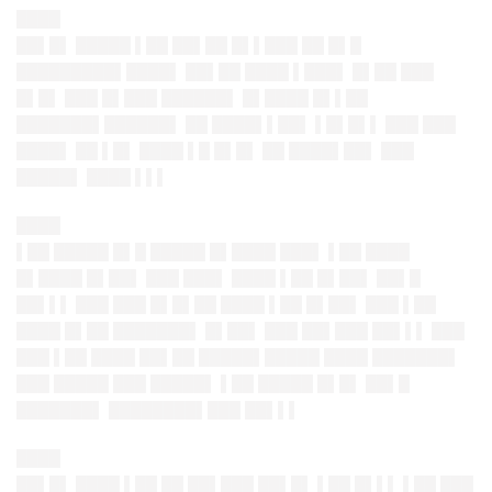
████
██▌█▌ █████ ▌██ ██▌██ █▌▌███ ██ █▌█
█████████▌████▌ ██▌██ ████ ▌███▌ █▌██ ███
█▌█▌ ███ █▌███ ██████▌ █▌████ █▌▌██
███████▌██████▌ ██ ████▌▌██▌ ▌█▌█▌▌ ███ ███
████▌ ██ ▌█▌ ████ ▌█ █▌█▌ ██ ████▌██▌ ███
█████▌ ████ ▌▌▌
████
▌██ █████ █▌█ █████ █▌████ ███▌ ▌██ ████
█▌████ █▌██▌ ███ ███▌ ████ ▌██ █▌██▌ ██▌█
██▌▌▌ ███ ███ █▌█▌██ ████ ▌██ █▌██▌ ███ ▌██
████ █▌██ ███████▌ █▌██▌ ███ ██▌███ ██▌▌▌ ███
███ ▌██ ████ ██▌██ █████▌█████ ████ ███████▌
███ █████ ███ █████▌ ▌██ █████ █▌█▌ ██▌█
███████▌ ████████▌███ ██▌▌▌
████
██▌█▌ ████ ▌██ ██ ██▌███ ██▌█▌ ▌██ █▌▌▌ ▌██ ███