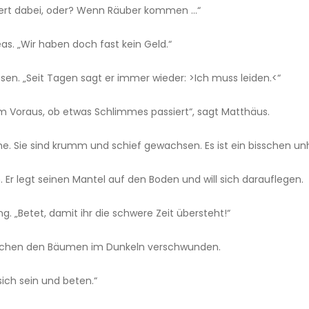
hwert dabei, oder? Wenn Räuber kommen …“
as. „Wir haben doch fast kein Geld.“
ssen. „Seit Tagen sagt er immer wieder: >Ich muss leiden.<“
im Voraus, ob etwas Schlimmes passiert“, sagt Matthäus.
 Sie sind krumm und schief gewachsen. Es ist ein bisschen unhe
n. Er legt seinen Mantel auf den Boden und will sich darauflegen.
eng. „Betet, damit ihr die schwere Zeit übersteht!“
ischen den Bäumen im Dunkeln verschwunden.
 sich sein und beten.“