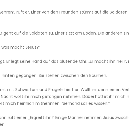
hren“, ruft er. Einer von den Freunden stürmt auf die Soldaten zu
t.“ Er geht auf die Soldaten zu. Einer sitzt am Boden. Die andere
er was macht Jesus?“
t. Er legt seine Hand auf das blutende Ohr. „Er macht ihn heil!“,
ch hinten gegangen. Sie stehen zwischen den Bäumen.
ommt mit Schwertern und Prügeln hierher. Wollt ihr denn einen V
der Nacht wollt ihr mich gefangen nehmen. Dabei hättet ihr mi
wollt mich heimlich mitnehmen. Niemand soll es wissen.“
ann ruft einer: „Ergreift ihn!“ Einige Männer nehmen Jesus zwische
en.