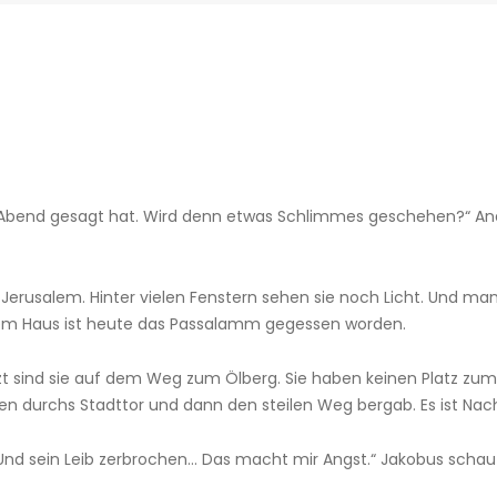
e Abend gesagt hat. Wird denn etwas Schlimmes geschehen?“ An
 Jerusalem. Hinter vielen Fenstern sehen sie noch Licht. Und man
dem Haus ist heute das Passalamm gegessen worden.
zt sind sie auf dem Weg zum Ölberg. Sie haben keinen Platz zum 
n durchs Stadttor und dann den steilen Weg bergab. Es ist Nacht
. Und sein Leib zerbrochen… Das macht mir Angst.“ Jakobus schau