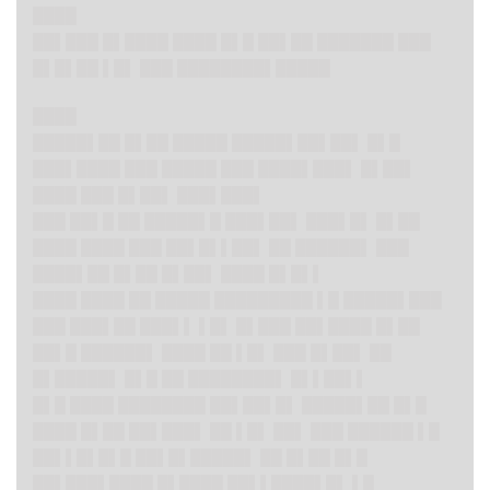
████
██▌███ █▌████ ████ █▌█ ██▌██ ███████ ███
█▌█▌██ ▌█▌ ███ ████████▌█████
████
█████▌██ █▌██ █████ █████▌██▌██▌ █▌█
███▌████ ███ █████ ███ ████▌███▌ █▌██▌
████ ███ █▌██▌ ███▌███▌
███ ██▌█ ██ █████▌█ ███▌██▌ ███▌█▌ █▌██
████ ████ ███ ██▌█▌▌██▌ ██ ██████▌ ███
████▌██ █▌██ █▌██▌ ████ █▌█▌▌
████ ████ ██ █████ █████████ ▌█ █████▌███
███ ███▌██ ███▌▌ ▌█▌ █▌███ ██▌████ █▌██
██▌█ ██████▌ ████ ██ ▌█▌ ███ █▌██▌ ██
█▌█████▌ █▌█ ██ ████████▌ █▌▌██▌▌
█▌█ ████ ████████ ██▌██▌█▌ █████▌██ █▌█
████ █▌██ ██▌███▌ ██ ▌█▌ ██▌ ███ ██████ ▌█
██▌▌█▌█▌█ ██▌█▌█████▌ ██ █▌██ █▌█
██▌███▌████ █▌████ ██▌▌████▌█▌ ▌█