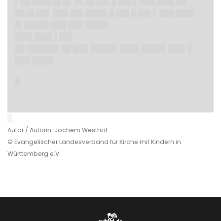
▌██ ████ █▌█▌ █▌██ ██▌█ ██▌▌ ███ ███▌██
██ █▌██▌ ███ ██▌████▌█ ██▌█ ██▌▌ ███ ███▌
█▌█████ ███ ███ ████▌
███▌███▌▌██▌
██ ██████▌██ ███ █████▌████ █████ ███▌█
███ ████▌
█
█
Autor / Autorin: Jochem Westhof
© Evangelischer Landesverband für Kirche mit Kindern in
Württemberg e.V.