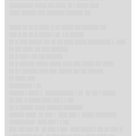
████████ ████ ██ ███▌█▌▌████ ███
███▌█████ ██▌██████ █████▌██
████ █▌█▌█ ███▌█ █▌████ ██ █████▌██
██▌█ █▌█▌█ ████ ▌█▌ ▌█ ████▌
█▌█ ██▌████▌██ █▌██ ███ ████ ███████▌▌ ███
█▌██ ███▌██ ██▌█████▌
█▌█ ██▌▌██ ██ █████▌
█▌█ █████ ████ ████ ███ ██▌████ ██ ███▌
█▌█ ▌█████ ███ ██▌████▌██ ██ █████
█▌███▌██▌
███████▌▌█▌
█████ ▌███▌▌ █████████▌▌█▌ █▌██ ▌████▌
█▌██▌█ ████ ███ ██▌▌▌██
█▌█ ████▌███▌█████ ██████▌
█████ ███▌ █▌██▌▌ ███ ██▌▌ ████ ███████
████████▌ ███ ██▌▌▌██
██▌██ ██▌█▌ █▌██▌▌██▌ ███ ████ ▌██ █▌██▌█