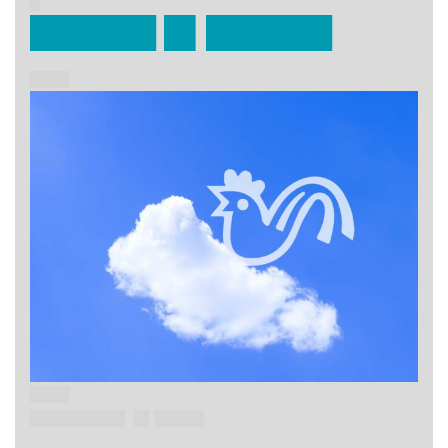
█
██████ █▌██████
████
████
█████████▌ █▌█████