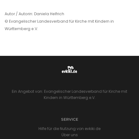
Autor / Autorin: Daniela Helfrich
© Evangelischer Landesverband für Kirche mit Kindern in
Württemberg e.V.
Ein Angebot von: Evangelischer Landesverband für Kirche mit
Kindern in Württemberg e.V.
SERVICE
Hilfe für die Nutzung von evkiki.de
Über uns