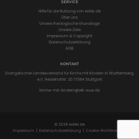
SERVICE
Hilfe für die Nutzung von evkiki.de
Über uns
Unsere theologische Grundlage
Unsere Ziele
Impressum & Copyright
Datenschutzerklärung
AGB
KONTAKT
Evangelischer Landesverband für Kirche mit Kindern in Württemberg
e.V. Heidehofstr. 20 70184 Stuttgart
kirche-mit-kindern@elk-wue.de
© 2026 evkiki.de
Impressum
|
Datenschutzerklärung
|
Cookie-Richtlinie (EU)