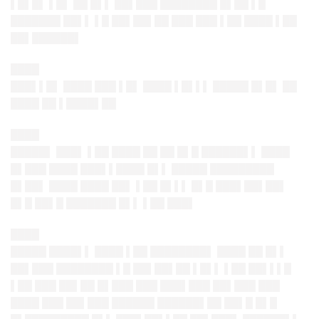
▌█▌█▌ ▌█▌ ██ █▌▌ ██▌███ ████████ █▌██ ▌█
███████ ██▌▌ ▌█ ██▌██▌██ ███ ███ ▌██ ████ ▌██
██▌██████▌
████
███▌▌█▌ ████ ███ ▌█▌ ████ ▌█▌▌▌ █████ █▌█▌ ██
████ ██ ▌████▌██
████
█████▌ ███▌ ▌██ ████ ██ ██ █▌█ ██████▌▌ ████
█▌███ ████ ███▌▌████ █▌▌ █████ █████████
█▌██▌ ████ ████ ██▌ ▌██ █▌▌▌ █▌█ ███▌██▌██▌
█▌█ ██▌█ ███████ █▌▌ ▌██ ███▌
████
█████ ████▌▌ ████ ▌██ ████████▌ ████ ██ █▌▌
██▌███ ████████ ▌█ ██▌██▌██ ▌█▌▌ ▌██ ██▌▌▌█
▌██ ███ ██▌██ █▌███ ███ ███▌███ ██▌███ ███
████ ███ ██▌███ ██████ ██████▌██ ██▌█ █▌█