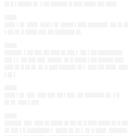
█▌█ ▌████▌█▌ ▌██ █████▌█ ███ ████ ██▌███▌
████
███▌▌█▌ ███▌ ███ ▌█▌ ████ ▌███ ██████▌ ██ █▌█▌
▌██ █▌█ ████ ██▌██ ██████▌█▌
████
█████▌ ▌██ ██▌██ ███ █▌██▌▌ ██ ▌██ ████████
██▌▌▌ ██ ██▌██▌ ████▌ █▌█ ████ ▌██ █████ ███
███ █▌█ █▌█▌ █▌█ ███ █████▌█▌▌ ███ ██ ███▌ ███
▌█▌▌
████
███▌▌█▌ ██▌ ███ ██▌██ ▌██▌ ██ ██████▌█▌ ▌█
█▌█▌ ███ ▌██▌
████
█████▌ ██▌ ███ █▌████ █▌██ █▌█ ███ ████ █▌█ ██
█▌██▌▌█ ███████▌▌ ████ █▌█▌▌ █▌█ ███▌ ██████