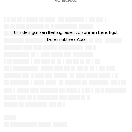
VORSCHAU:
▌█ █▌█▌▌████ █▌███▌ ██ ██████▌▌██ ██▌▌
█▌█▌███ ██████ █▌█ ███████▌█████
█▌████████████ █▌█▌▌▌ ███ ██▌██▌▌ ██
██████▌██████ █▌█▌▌████ ▌█ ███ █▌██▌ ██████
██████ ███ ███ ████▌████████▌██▌█
████████▌█▌▌ ███ ████ ██▌███████
▌█▌█████▌▌██ ███ █▌█▌▌██ ██ █▌█▌▌██
█▌▌████████▌ ████ ███ ██ █▌██ █▌█▌▌██ ███
█████▌██▌█ ███ ██▌████▌ █▌███ ████ ████ ▌█
█▌██████▌▌███▌███▌ █▌█████▌█▌ ██████▌ ██ ▌█▌
██▌▌ ████ ███ ██████ ██ ███▌▌ ▌█▌▌ █▌█ ███████
████ ███ █▌█ ███████ ██▌████ █▌█
████▌█▌███████▌██▌█▌▌
████
█▌█████████
████▌█████