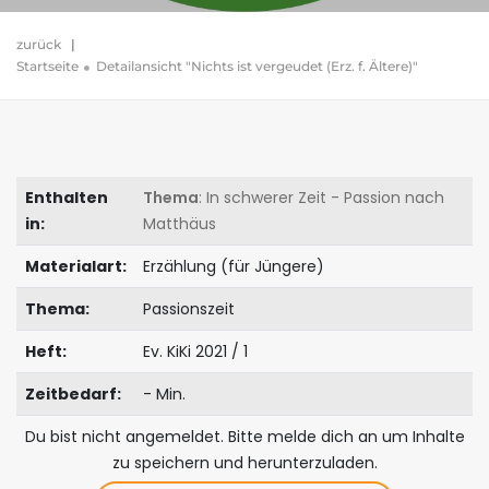
zurück
|
Startseite
Detailansicht "Nichts ist vergeudet (Erz. f. Ältere)"
Enthalten
Thema
: In schwerer Zeit - Passion nach
in:
Matthäus
Materialart:
Erzählung (für Jüngere)
Thema:
Passionszeit
Heft:
Ev. KiKi 2021 / 1
Zeitbedarf:
- Min.
Du bist nicht angemeldet. Bitte melde dich an um Inhalte
zu speichern und herunterzuladen.