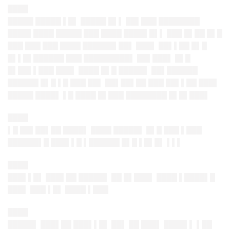
████
█████ █████ ▌█▌ █████ █▌▌ ██▌███ ████████
████▌████ █████ ███ ████ ████▌█▌▌ ███ █▌██ █▌█
███ ███ ███ ████ ██████▌██▌ ███▌ ██▌▌██ █▌█
█▌▌█▌██████ ███ █████████▌ ██▌███▌ █▌█
█▌██▌▌███ ███▌ ████ █▌█ █████▌ ██▌██████
██████ █▌█ ▌█ ███ ██▌ ██▌██▌██ ███ ██▌▌██ ███▌
█████ ████▌ ▌█ ████ █▌███ ████████ █▌█▌███▌
████
▌█ ██▌██▌██ ████▌ ████ █████▌ █▌█ ███ ▌███
██████▌█ ███▌▌█ ▌██████ █▌█ ▌█▌█▌ ▌▌▌
████
███▌▌█▌ ███▌██ █████▌ ██ █▌███▌ ████ ▌████▌█
███▌ ███ ▌█▌ ████ ▌███
████
█████▌ ███▌██ ███▌▌█▌ ██▌ ██ ███▌ ████▌▌ ▌██