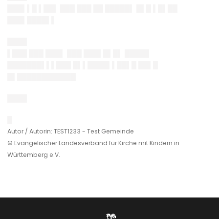
███▌▌█ ▌██▌ ███ ███ ██ █████▌ █▌█ ▌█▌██
███▌████▌▌
████
▌███ ███ ███▌ ███ ███▌█▌█▌ █████
███████▌▌▌███ █▌▌████▌▌██▌█
██▌█
█▌████████████
████
█
Autor / Autorin: TEST1233 - Test Gemeinde
© Evangelischer Landesverband für Kirche mit Kindern in
Württemberg e.V.