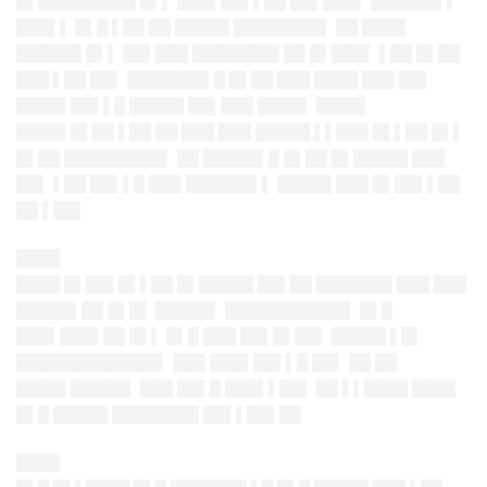
█▌█████████ █▌▌ ███▌██▌▌██ ██▌███▌ ██████▌▌
███▌▌ █▌█ ▌██ ██ █████ ████████▌ ██ ████
██████ █▌▌ ██▌███ ████████ ██ █▌███▌ ▌██ █▌██
███ ▌██ ██▌ ███████▌█ █▌██ ███ ████ ███ ██▌
████▌██▌▌█ █████ ██▌███ ████▌ ████▌
████▌█▌██ ▌██ ██ ███ ███ █████ ▌▌███ █▌▌██ █▌▌
█▌██ █████████▌ ██ █████▌█ █▌██ █▌█████ ███
██▌ ▌██ ██▌▌█ ███ ██████▌▌ █████ ███ █▌██▌▌██
██ ▌██▌
████
████ █▌██▌█▌▌██ █▌█████ ██▌██ ███████ ███ ███
█████▌██ █▌█▌ █████▌ ███████████▌ █▌█
███▌███▌██ █▌▌ █▌█ ███ ██▌█▌██▌ █████ ▌█▌
█████████████▌ ███ ███▌██▌▌█ ██▌ ██ ██
████▌█████▌ ███ ██▌█ ███▌▌██▌ ██ ▌▌████ ████
█▌█ █████ ████████ ██▌▌██▌██
████