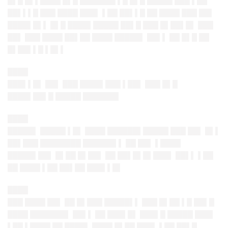
█▌█ █▌▌████ █▌█ ███████ ▌█ █▌█ █████ ███ ▌██
██▌▌▌█ ███ ████ ███▌ ▌██ ██▌▌█ ██ ████ ███ ██▌
████▌█▌▌ █▌█ ████▌█████ ██▌█ ███ █▌██▌█▌ ███
██▌ ███ ████ ██▌██ ████ █████▌ ██▌▌ ██ █▌█ ██
█▌██▌▌█ ▌█▌▌
████
███▌▌█▌ ██▌ ███ ████▌███ ▌██▌ ███ █▌█
████▌██▌█ █████ ███████
████
█████▌ █████ ▌█▌ ████ ██████▌█████ ███ ██▌ █▌▌
██▌███ ████████ ██████▌▌ ██ ██▌ ▌████
█████▌██▌ █▌██ █▌██▌ ██ ██▌█▌█▌███▌ ██▌▌ ▌██
██ ████ ▌██ ██▌██ ███▌▌█▌
████
███ ████ ██▌ ██ █▌███ █████▌▌ ███ █▌██ ▌█ ██▌█
████ ███████▌ ██▌▌ ██ ███▌█▌ ███▌█ █████ ███▌
▌██ ▌████ ██ ████▌ ████ █▌██ ███▌ ▌██ ██▌█