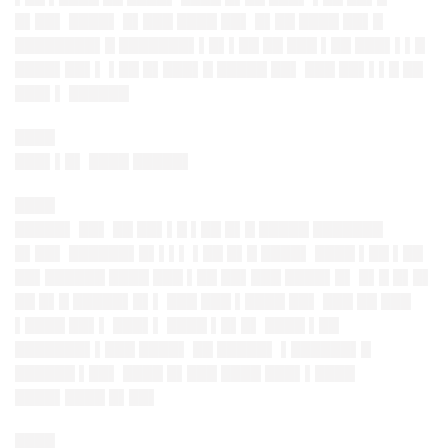
█▌██▌ ████▌ █▌███ ████ ██▌ █▌██ ████ ██▌█
████████▌█ ███████▌▌█▌▌██ ██ ███ ▌██ ███▌▌▌█
████▌██▌▌ ▌██ █▌███▌█ █████ ██▌ ███ ██▌▌▌█ ██
███▌▌ ██████
████
███▌▌█▌ ████ █████▌
████
█████▌ ██▌ ██ ██▌▌█ ▌██ █▌█ █████ ███████
█▌██▌ ██████▌█▌▌▌▌ ▌██ █▌█ ████▌ ████ ▌██ ▌██
██▌██████ ████ ███ ▌██ ██▌███ ████▌█▌ █▌█ █▌█▌
██ █▌█ █████▌█▌▌ ███ ███ ▌████ ██▌ ███ ██ ███
▌████ ██▌▌ ███▌▌ ████ ▌█▌█▌ ████ ▌██
███████▌▌███ ████▌ ██ █████▌ ▌██████▌█
██████ ▌██▌ ████ █▌███ ████ ███▌▌████
████▌████ █▌██▌
████