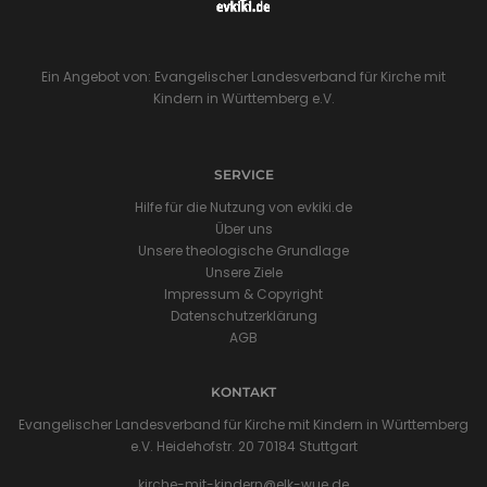
Ein Angebot von: Evangelischer Landesverband für Kirche mit
Kindern in Württemberg e.V.
SERVICE
Hilfe für die Nutzung von evkiki.de
Über uns
Unsere theologische Grundlage
Unsere Ziele
Impressum & Copyright
Datenschutzerklärung
AGB
KONTAKT
Evangelischer Landesverband für Kirche mit Kindern in Württemberg
e.V. Heidehofstr. 20 70184 Stuttgart
kirche-mit-kindern@elk-wue.de