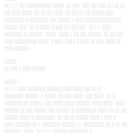
█▌▌▌▌██ ████████▌███▌ █▌██▌ ██▌██ ██▌█ ▌█▌█▌
██ ███ ███▌██ █▌█▌▌██▌ █▌██ █▌██ ████ ███
██████▌█ ██████▌██ ████▌▌███ ████████████
████▌██▌ █▌█ ███▌█ ██▌█ ▌██ ██▌ █▌▌▌ ███
██████ █▌████▌ ███▌ ███▌▌██ ██ ████▌ █▌██ ██
███ ███████▌███▌ ▌██▌▌██ ▌█ ███ █▌██▌███▌█
███ ████▌▌
████
█▌██▌▌███ ████▌
████
█▌▌▌ ███ ██████ █████ ███ ███▌██ █▌█
██████▌████▌ ▌████ ██ ██▌███▌ ██ ███▌ █▌█
██████ █▌████ ▌██ ███▌███▌████▌ ███ ███▌ ███
█████ █▌██ ████▌██ ████ ▌█ ███████ ███ ▌█ █▌██
████▌███▌█ ██████▌ █▌██ █▌████ ███▌▌██▌█
██▌▌█████ █▌▌ ██████ ████▌▌▌ ███████ █▌█ █▌██
█████▌ ███▌ █▌▌▌▌ █████ ██████▌█