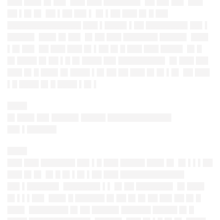
███ ███▌█▌██▌ ███ ███ ███████▌ ██ ██▌██▌ ███
██ ▌█▌█▌ ██ ▌██ ██▌▌ █▌▌██ ███ █▌█ ██▌
███████████████ ███ ▌████▌▌██ ████████▌██▌▌
█████▌ ███▌█▌██▌ █▌██ ███ ███████ █████▌ ███▌
▌█▌██▌ ██ ███ ███ █▌▌██ █▌█ ███ ███ ████▌ █▌█
█▌████ █▌██ ▌█ █▌████ ██▌█████████▌ █▌███ ██▌
███ █▌█ ███▌█▌████ ▌█▌██ ██ ███ █▌█▌▌█▌ ██ ███
▌█ ████ █▌█ ████ ▌█▌▌
████
█▌███▌██▌█████▌█████ █████████████
██▌▌██████
████
███ ███ ███████ ██▌▌█ ███ █████ ███▌█▌ █▌▌▌▌██
███ █▌█▌ █▌█ █▌▌█▌▌██ ███ █████████████
██▌▌██████▌ ███████▌▌▌ █▌██ ███████▌ █▌███▌
█▌▌▌▌██▌ ███▌█ ██████ █▌██ █▌█▌██ ██▌██ █▌█
███▌ ████████ █▌██ █████▌██████ █████ █▌█