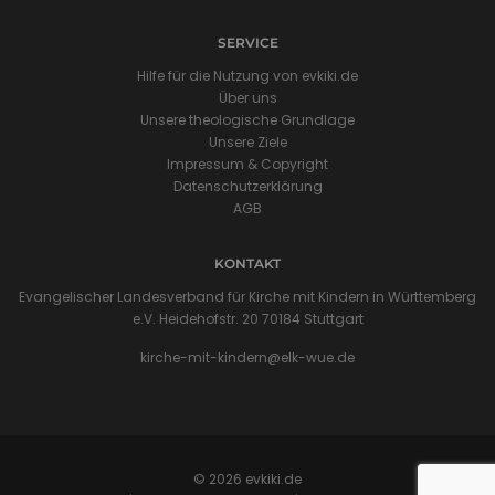
SERVICE
Hilfe für die Nutzung von evkiki.de
Über uns
Unsere theologische Grundlage
Unsere Ziele
Impressum & Copyright
Datenschutzerklärung
AGB
KONTAKT
Evangelischer Landesverband für Kirche mit Kindern in Württemberg
e.V. Heidehofstr. 20 70184 Stuttgart
kirche-mit-kindern@elk-wue.de
© 2026 evkiki.de