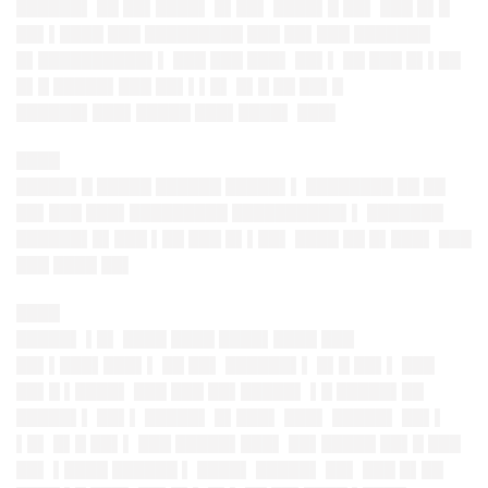
██████▌ ██ ██▌████▌ █▌██▌ ████▌█ ██▌ ███ █▌█
██▌▌████ ███ █████████ ███ ██▌███ ███████
█▌██████████▌▌ ███ ███ ███▌ ██▌▌ ██ ███ █▌▌██
█▌█ █████▌███ ██▌▌▌█▌ █▌█ ██ ██▌█
██████▌███▌█████ ███▌████▌ ███▌
████
█████▌█ █████ ██████ █████▌▌ ████████ ██ ██
██▌███ ███▌█████████ ██████████▌▌ ███████
██████▌█▌███ ▌██ ███ █▌▌██▌ ████ ██ █▌███▌ ███
███ ████ ██▌
████
█████▌ ▌█▌ ████ ████ ████▌████ ███
██▌▌███▌███▌▌ ██ ██▌ ██████▌▌ █▌█ ██▌▌ ███
██▌█ ▌████▌ ███ ███ ██▌█████▌ ▌█ █████▌██
█████▌▌ ██▌▌ █████▌ █▌███▌ ███▌ █████▌ ██▌▌
▌█▌ █▌█ ██▌▌ ███ █████▌███▌ ██▌█████ ██▌█ ███
██▌ ▌████ ██████ ▌ ████▌ █████▌ ██▌ ███ █▌██