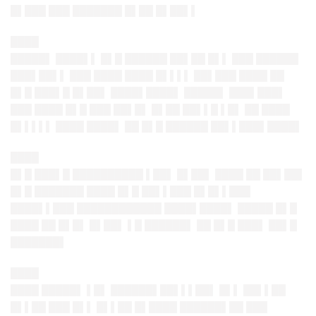
█▌███ ███ ███████ █▌██ █▌██▌▌
████
█████▌ ████▌▌ █▌█ ██████ ██▌██ █▌▌ ███ ██████
███▌██▌▌ ███ ████ ████ █▌▌▌▌ ██▌███ ████ ██
█▌█ ███▌█ █▌██▌ ████▌████▌ █████▌ ███▌███▌
███ ████ █▌█ ███ ██▌█▌ █▌██ ██▌▌█ ▌█▌ ██ ████
█▌▌▌▌▌ ████ ████▌ ██ █▌█ ██████ ██▌▌███▌████▌
████
█▌█ ███▌█ ██████████ ▌██▌ █▌██▌ ████ ██ ██▌██▌
█▌█ ███████ ████ █▌█ ██▌▌███ █▌█▌▌███
████▌▌███ ████████████ ████▌████▌ █████ █▌█
████ ██ █▌█▌ █▌██▌ ▌█ ██████▌ ██ █▌█ ███▌ ██▌█
███████▌
████
████ █████▌ ▌█▌ ██████▌██▌▌▌██▌ █▌▌ ██▌▌██
█▌▌██ ███ █▌▌ █▌▌██ █▌████ ██████▌██ ███