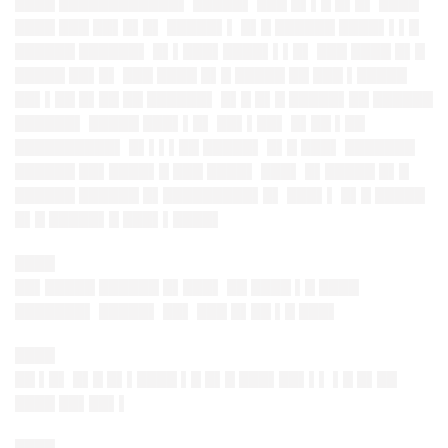
████ ████████████▌ █████▌ ███ █▌▌█ █▌█▌ ████
████ ███ ██▌█▌█▌ █████▌▌ █▌█ ██████ ████▌▌▌█
██████ ██████▌ █▌▌███▌████▌▌▌█▌ ███ ████ █▌█
█████ ██▌█▌ ███ ████ █▌█ █████ ██ ███ ▌█████
██▌▌██ █▌██ ██ ██████▌ █▌█ █▌█ █████▌██ ██████
██████▌ █████ ███▌▌█▌ ██▌▌██▌ █▌██ ▌██
██████████▌ █▌▌▌▌██ █████▌ █▌█ ███▌ ███████
██████ ██▌████▌█ ███ ████▌ ███▌ █▌█████ █▌█
██████ ██████ █▌█████████▌█▌ ███▌▌ █▌█ █████
█▌█ █████▌█ ███▌▌████▌
████
██▌█████ ██████ █▌███▌ ██ ████ ▌█ ████
███████▌ █████▌ ██▌ ███ █▌██ ▌█ ███▌
████
██ ▌█▌ █▌█ █▌▌████ ▌█ █▌█ ███▌██▌▌▌ ▌█ █▌██
████ ██▌██▌▌
████