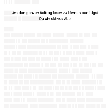
▌▌▌▌ ██████▌███
████
█████▌█ ████████▌
████
██▌█████ ████▌██ ███▌ ████▌ ████▌█▌██▌ ██
████▌▌▌ ██ █████ █▌█ ███████▌ █████▌
████▌▌███ ████████████ █▌██▌ ▌██▌██▌█ ███
█▌▌ █▌█▌ ██████ █▌▌▌ █▌██ ▌█ ██▌▌███▌███▌▌
██▌█ ██▌██ ███ █▌████ ▌█▌ ███▌ ███ ▌██
████████ █▌████▌▌ █▌██▌ █▌██▌▌█▌ █▌██ ▌█▌ ██
████ █▌███ ██████ █████▌ ███▌▌ ██▌█████
█████▌██ ███ ▌█ █████ ██ ██████▌ █████▌ ▌▌██▌
█▌████ █▌██ █████████▌ ██ █▌█▌███▌ █████▌▌█
█▌▌▌ ██▌███ ▌█▌ ██ ███ ▌█▌█▌█ █▌██ ▌█ ███▌▌███
██▌▌███▌███▌▌ ████ ▌█▌ ██ █████▌ █▌▌ ███
███▌██▌▌▌ ████ ██████▌ ██ █▌████ ███ ███████
██ ███████▌ ███ ███████▌ ███ █▌▌█ ██▌████ █▌██