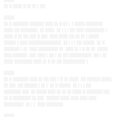
█▌█ ███▌█ █▌█▌▌██
████
█▌█ ██████ █████▌███ █▌█ █▌▌ ▌████ ██████▌
███▌██ ██████▌ █▌███▌ █▌▌▌▌██ ███ ███████▌▌
███▌█ █▌██ ██▌█ ██▌ ███ ███▌██ █▌█▌▌████
████▌▌███ ████████████▌ █▌▌▌▌██ ████▌ █▌█
██████ ▌█▌ ███ ███████▌█▌ ███ █▌▌█ █▌█▌ ████
███ █████▌ ██▌███ ▌██ ▌█▌██ ████████▌ ██ ▌█▌
███▌███████ ███ █▌█ █▌██ ████████▌▌
████
█▌█ ██████ ███ █▌██ ██▌▌█ █▌███▌ ██ █████ ████
█▌██▌ ██ █████ ▌█▌▌ █▌█ ████▌ █▌▌▌▌██
██████▌██▌ █▌████ ███ █▌█▌█▌███▌█ ██████ ██▌
█▌█ ███████ █▌██▌ █████ ███▌███ ███ ███
███████▌ █▌▌▌ ███ ██████▌
████