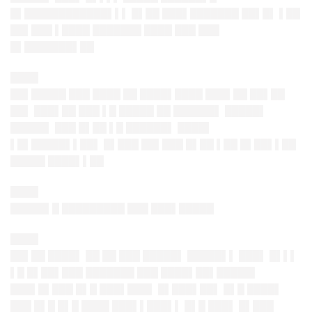
█▌████████████▌▌▌ █▌██ ███▌███████ ██▌█▌ ▌██
██▌███ ▌████ ███████ ████ ███ ███
█▌███████▌██
████
██▌█████ ███ ████ ██ ████▌████ ███▌██ ██▌██
██▌ ███▌██ ███ ▌█ █████ ██ ██████▌ █████▌
█████▌ ███ █▌██ ▌█ ██████▌ ████▌
▌█▌█████▌▌██▌ █▌███ ██▌███ █▌██ ▌██ █▌██▌▌██
█████ ████▌▌██
████
█████▌█ █████████ ███ ███▌█████
████
██▌██ ████▌ ██ ██ ███ █████▌ █████▌▌ ███▌ █▌▌▌
▌█ █▌██▌███ ███████ ███ ████▌██▌█████▌
███▌█▌███ █▌█ ███▌███▌ █▌███▌██▌ █▌█ ████▌
███ █▌█ █▌█ ████ ███▌▌███▌▌ █▌█ ███▌ █▌███