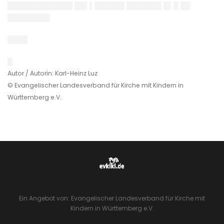
█████████████ ██▌▌██████ ███████ █▌█ ██
████████▌
████
█
Autor / Autorin: Karl-Heinz Luz
© Evangelischer Landesverband für Kirche mit Kindern in
Württemberg e.V.
Ein Angebot von: Evangelischer Landesverband für Kirche mit
Kindern in Württemberg e.V.