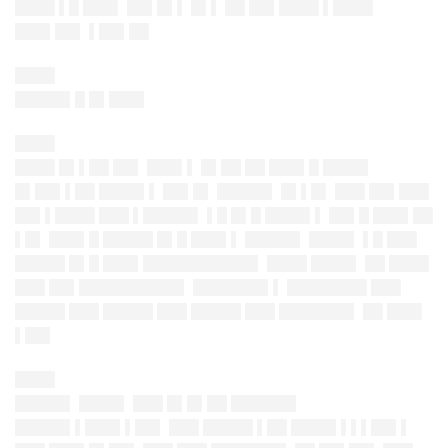
████ ▌█ ███▌ ██▌█▌▌ █▌▌ ██ ██▌████ ▌████
███▌██▌ ▌██▌██
████
█████▌█ █▌███▌
████
████ █▌▌██ ██▌ ███▌▌ █▌██ ██ ███▌█ ████▌
█▌██▌▌██ ████▌▌ ██▌█▌ █████▌ █▌▌█▌ ███ ██▌███
██▌▌████ ███ ▌█████▌ ▌█ █▌█ ████▌▌ ██▌█ ███▌██
▌█▌ ███▌█ █████ █▌█ ███▌▌ █████▌ ████▌ ▌█ ███
█████ █▌█ ███▌███████████▌ ████ ████▌ ██ ████
███ ██▌██████████▌ ███████▌▌ ████████ ███
█████ ███ █████ ███ █████ ███ ███████▌ ██ ███▌
▌██▌
████
█████▌ ████▌ ███ █▌█▌██ ██████▌
█████▌▌███▌▌██▌ ███ █████ ▌██ ████▌▌▌▌██▌▌