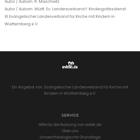
Autor / Autorin: R. Maschwitz
Autor / Autorin: Württ. Ev. Landersverband f. Kindergottesdienst
© Evangelischer Landesverband für Kirche mit Kindern in
Württemberg e.V.
Ein Angebot von: Evangelischer Landesverband für Kirche mit
Kindern in Württemberg e.V.
SERVICE
Hilfe für die Nutzung von evkiki.de
Über uns
Unsere theologische Grundlage