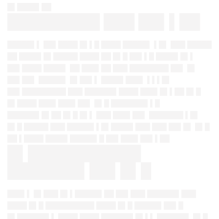
█▌████▌██
█████████ ███ ██▌▌██
█████▌▌ ██▌████ █▌▌█ ████ █████▌ ▌█▌ ███ █████
██ ████▌█▌█████ ████ ██ █▌█ ██▌▌█ ████▌█▌▌
██▌████ ████▌ ██ ███▌██ ███ ████████ ██▌ █▌
██▌██▌ █████▌ █▌██▌▌ ████▌███▌ ▌▌▌█▌
██▌█████████ ███ ██████▌████ ███▌█▌▌██ █▌█
█▌████ ███▌███▌██▌ █▌█ ███████▌▌█
██████▌█▌██ █▌█ █▌▌ ███ ███▌██▌ ███████ ▌█▌
█▌█ █████ ███ █████▌▌█▌████▌███ ███ ██▌█▌ █▌█
██ ▌████ ████▌█████▌█ ██▌███▌██▌▌██
█▌███████████
███████▌██▌█▌█
███▌▌ █▌███ █▌▌█████▌██ ██▌███ ██████▌███
████ █▌█ ██████████ ████ █▌█ █████▌██▌█
█▌██████▌▌ ████ ████ ██████▌█▌▌▌ ██████▌ █▌█