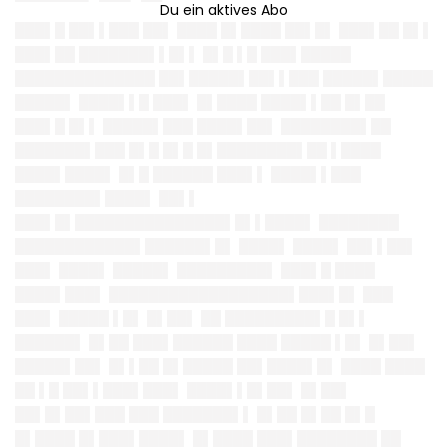
███▌█ ██▌▌███ ██▌ ████ █▌████ ██▌█▌ ███▌██ █▌▌
███▌██ ███████▌▌█▌▌ █▌█ ▌█ ███▌█████
██████████████ ██▌█████▌██▌▌███ █████▌█████
█████▌ ████▌▌█ ███▌ █▌████ ████▌▌██ █▌██
███▌█ █▌▌ █████▌███ ████▌██▌ ████████▌██
███████▌███ █▌█ █▌█ █▌████████▌██ ▌████
████▌████▌ █▌█ ██████ ███▌▌ ████▌▌███
████████▌████▌ ██▌▌
███▌█▌███████████████▌█▌▌████▌ ████████
████████████▌██████▌█▌ ████▌ ████▌ ██▌▌██▌
███▌ ████▌ █████▌ █████████▌ ███▌█ ████
████▌███▌ ██████████████████▌███▌█▌ ███
███▌ █████ ▌█▌ █▌██▌ ██ █████████▌█ █▌▌
██████▌ █▌██ ███▌██████ ████ █████ ▌█▌ █▌██▌
█████▌██▌ █▌▌██ █▌█████ ██▌████▌█▌ ████ ████
██ ▌█ ██▌▌███▌███▌ ████▌▌█▌██▌ █▌██▌
██▌█▌██▌███ ███ ███████▌▌ █▌██ █▌██ █▌█
█▌████ █▌███▌████▌ █▌████ ███▌████████ ██