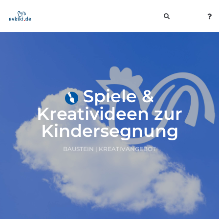
toggle
navigation
Spiele &
Kreativideen zur
Kindersegnung
BAUSTEIN | KREATIVANGEBOT