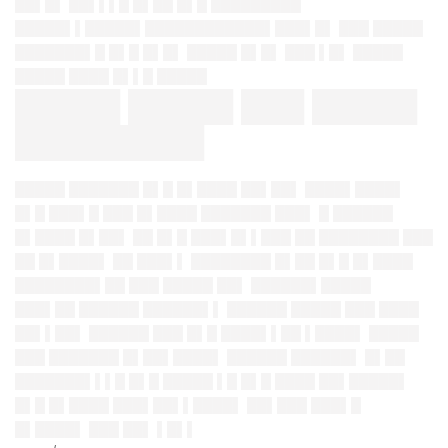
██▌█▌ ██▌▌▌█ █▌██ █▌█ █████████
█████▌▌█████▌████████████▌███▌█▌ ███ █████
███████▌█ █▌█ █▌█▌ █████ █▌█▌ ███ ▌█▌ █████
█████ ████ █▌▌█ █████
█████ █████ ███ █████
█████████
█████ ███████ █▌█ █▌████ ██▌██▌ ████▌████▌
█▌█ ███▌█ ███ █▌████ ███████ ███▌ █ ██████
█▌████ █▌██▌ ██ █▌█ ███▌█▌▌███ ██ ████████ ███
██ █▌████▌ ██ ███▌▌ ████████ █▌██ █▌█ █▌████
████████▌██ ███ █████ ██▌ ██████▌█████
███▌██ ██████ ██████▌▌ ██████ █████ ███ ████
██▌▌██▌ ██████ ███ █▌█ ████▌▌██ ▌████▌ █████
███ ███████ █▌██▌████▌ ██████ ██████▌ █▌██
███████▌▌▌█ █▌█ █████ ▌█ █▌█ ████ ██▌█████▌
█▌█ █▌████ ███▌██▌▌████▌ ██▌███ ███▌█
█▌████▌ ███ ██▌ ▌█▌▌