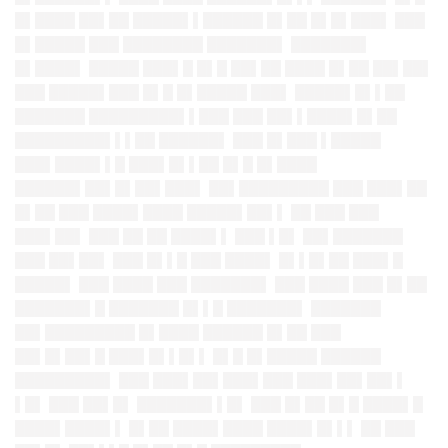
█▌████ ██▌██ █████▌▌██████ █▌██ █▌█▌███▌ ███
█▌█████ ███ ████████ ███████▌ ███████▌
█▌████▌ █████ ███▌█ █▌█ ██▌██ ████ █▌██ ██▌██▌
███ █████▌███ █▌█ █▌█████ ███▌ █████▌█▌▌██
███████ █████████▌▌███ ███ ██▌▌████▌█▌██
█████████▌▌▌██ ██████▌ ███ █▌███ ▌█████
███▌████▌▌█ ███▌█▌▌██ █▌█ █▌████
██████▌██▌█▌██▌███▌ ██▌█████████ ███ ███▌██
█▌██ ███ ████▌████ █████▌██▌▌ ██ ███ ███
███▌██▌ ███ ██ ██ ████▌▌ ███ ▌█▌ ██▌███████
███ ██▌██▌ ███ █▌▌█ ███ ████▌ █▌▌█▌██ ███▌█
█████▌ ███ ████ ███ ███████▌ ███ ████ ███ █▌██
███████▌█ ███████ █▌▌█ ███████▌ ███████
██▌█████████ █▌████ ██████ █▌██ ███
██▌█▌██▌█ ███▌█▌▌█▌▌ █▌█ █▌█████ ██████
█████████▌ ███ ███▌██▌███▌███ ███▌██▌██▌▌
▌█▌ ███ ██▌█▌ ███████▌▌█▌ ███ █▌██ █▌█ ████▌█
████▌████▌▌ █▌██ ████▌████ ████▌█▌▌▌ ██ ███