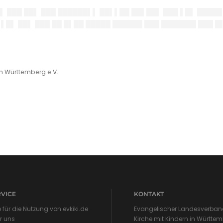
 ███ ██▌ ███ ██████▌▌ ██▌▌██ ██▌██▌ ███ ▌█▌ █████ 
 ▌█▌ ██▌ ███ ██ █▌██ █████ ██████ ███ ███████ ███ 
in Württemberg e.V.
RVICE
KONTAKT
e für die Nutzung von evkiki.de
Evangelischer Landesverband
r uns
Kirche mit Kindern in Württem