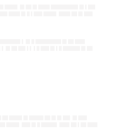
▌██ ████▌ █▌██ █▌████ █████████▌█▌▌██▌
███ ████ █▌█ ▌███ ████▌ ████ ██ █▌███
████████▌▌ █▌█ █████████ █▌██ ███▌
▌▌ █▌██ ██▌▌▌ ▌█ ███ █▌▌█ ██████ █▌██
██ ██ ████▌█▌█████ ██ █▌█▌██▌ █▌███
███ ████▌ ███ █▌█ █████▌ ███▌██ ▌██ ███▌