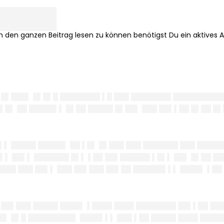
█████
 █▌███▌ █▌█▌█ ████████ ▌█ ███ ████████ ██████████
▌█▌ ██ █████▌▌ █▌██ █████ █▌██▌ ███ ██▌▌██ █▌██ █
▌▌ █████ █████▌ ██ ▌█▌ █▌███ ███ ███████ ███ █████
▌ ██▌▌ ███████ █▌▌ ▌██ ██▌██████ ▌█▌▌ ██▌ █▌██ ██
████ ███ ██▌▌ ███ ██▌███ ██▌██ ██████▌▌▌ ████▌ ▌█
 ██▌███ █████ ████▌ ▌████ ████ ████████ ██▌▌██ ███
█▌ █▌█ █████████▌ ████▌▌▌ ███ ▌██ █████ ████ ████