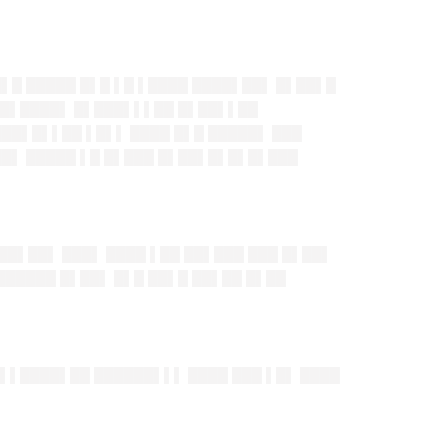
█▌█ █████ █▌█ ▌█ ▌████ ████▌██▌ █▌██▌█
 ██▌████▌ █▌███▌▌▌██ █▌██▌▌██
███▌█▌▌██ ▌█▌▌ ████ █▌█ █████▌ ███
██▌ █████ ▌█ █▌███ █▌██▌█▌█▌█▌███
██▌██▌ ███▌ ████ ▌██ ██▌███ ███ █▌██▌
██████ █▌██▌ █▌█ ██▌█ ██▌██ █▌██
█▌▌████▌██ ██████▌▌▌ ████ ███ ▌█▌ ████