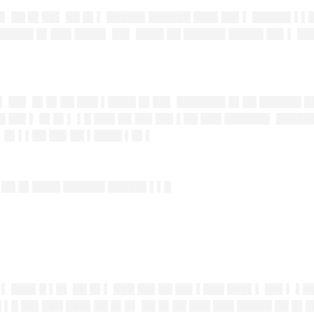
██▌ ██ █▌██▌ ██ █▌▌ █████▌██████ ███▌██▌▌ █████▌▌
█████ █▌███ ████▌ ██▌ ████ ██ ██████ █████ ██▌▌ ██
▌ ██▌ █▌█▌██ ███ ▌████ █▌██▌ ███████ █▌██ ██████ 
█ ██▌▌ █▌█▌▌ ▌█ ███ ██ ██▌██▌▌██ ███ ██████▌ █████
▌ █▌▌▌██ ██▌██ ▌████ ▌█▌▌
▌██ █▌████ ██████ █████▌▌▌█
▌▌ ███▌█ ▌█▌ ██ █▌▌ ███ ██▌██ ██▌▌███ ███▌▌ ██▌▌ ▌
 ▌█ ██▌███ ███▌██ █▌█▌ ██ █▌██ ███ ███ █████ ██ █▌