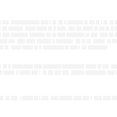
 ██▌ ███████████ ███ ▌█▌ █▌█ ██████ █▌██ █▌▌█▌ █▌
▌██ █████▌ ████ ████ █▌█ ███▌ ██▌██ ████ █▌██ █▌█
 ███ ██████▌██████ ██ █▌███ ███████ █▌██▌ ███ ██ 
███ ██▌ ███ ███▌█████▌█ ██████▌ ██ █▌█▌ ████▌ █▌█
█▌█▌ ████ ████ █▌█ ████████ █▌███ ▌██ ███████▌
▌ █▌█ ████████ ███ ███████ ████████▌████ █▌██▌ ██
█ ████▌█ ████ ██▌▌ █▌██ ██▌██▌ █████ ████████ ███ 
█▌ █▌██▌ ▌████ █▌▌██▌ ███ █████ ███ ██▌▌ ███ ███ █