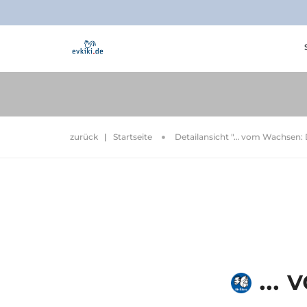
zurück
|
Startseite
Detailansicht "… vom Wachsen: D
… v