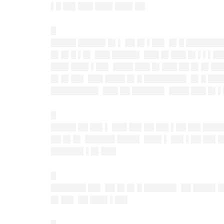
▌█ ██▌███ ███▌███▌██
█
█████ █████▌█▌▌ ██ █▌▌██▌ █▌█ ████████
█▌█▌█ ▌█▌ ███ █████▌ ███ █▌███ █▌▌▌▌██
███▌███▌▌██▌ ████ ███ █▌███ ██ █▌█▌███
█▌█▌██▌ ███ ████ █▌█ ████████▌ █▌█ ███
█████████▌ ███ ██ ██████▌ ████ ███ █▌▌
█
█████ ██ ██▌▌ ███ ██▌██ ██▌▌██ ██▌████
██ █▌█▌ ██████ ████▌ ███▌▌ ██▌▌██ ██▌█
██████▌▌█▌███
█
███████ ██▌ ██ █▌█▌█ ██████▌ ██ ████▌█
█▌██▌ ██ ███▌▌██▌