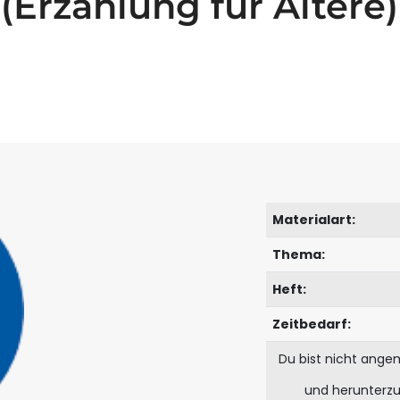
(Erzählung für Ältere)
Materialart:
Thema:
Heft:
Zeitbedarf:
Du bist nicht ange
und herunterz