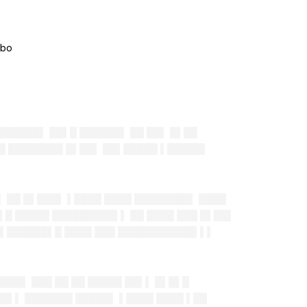
██████▌ ██▌█ ██████▌ ██ ██▌ █▌██
▌█ ████████ █▌██▌ ██▌█████ ▌█████▌
▌ ██ █▌███▌ ▌████ ████ ████████▌ ████
▌█ █████ █████████▌▌ ██ ████ ███ █▌██▌
█ ▌██████▌█ ████ ███ ███████████▌▌▌
███▌ ███ ██ ██ █████ ██▌▌ █▌█▌█
██▌▌ ███████ █████▌ ▌████ ████ ▌██