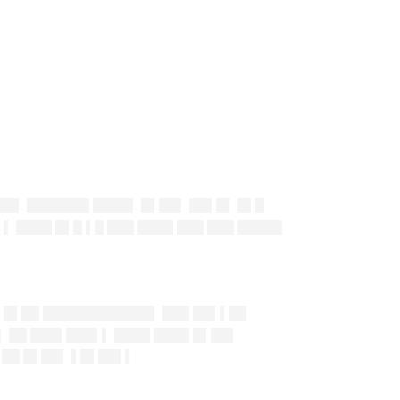
██▌ ███████ ████▌ █▌██▌ ██▌█▌ █▌█
▌ ████ █▌█ ▌█ ███ ████ ███ ███ █████
▌ █▌██ ████████████▌ ███ ██▌▌██
▌ ██ ███▌███▌▌ ████ ████ █▌██▌
▌██ █▌██▌ ▌█▌██▌▌