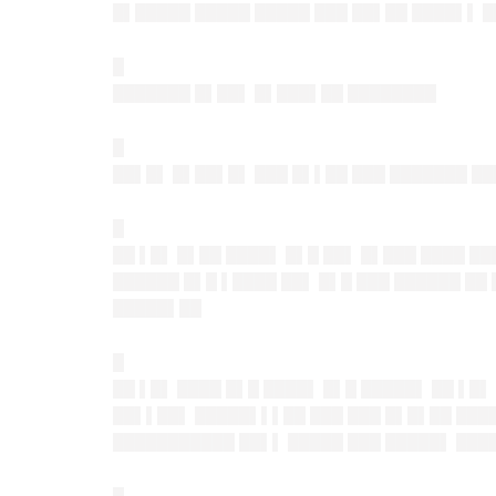
█▌█████ █████ █████ ███ ██▌██ ████▌▌ █
█
███████ █▌██▌ █▌███▌██ ████████
█
██▌█▌ █▌██▌█▌ ███ █▌▌██ ███ ███████ ██
█
██ ▌█▌ █▌██ ████▌ █▌█ ██▌ █▌███ ████ █
██████ █▌█ ▌████ ██▌ █▌█ ███ ██████ ██ 
█████▌██
█
██ ▌█▌ ████ █▌█ ████▌ █▌█ █████▌ ██ ▌█
██▌▌██▌ █████▌▌▌██ ███ ███ █▌█▌██ ████
███████████ ██▌▌ █████ ███ █████▌ ████