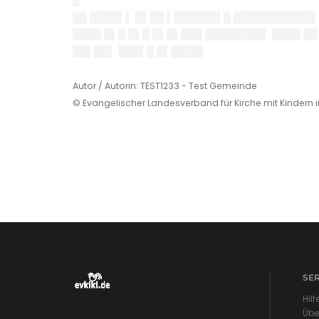
█
██ ████▌▌ █▌██ ▌██████▌█ ███████████▌▌
████ █▌█ █▌█ █▌█▌███ ████████▌ ████ ██
██▌██▌ ███▌█ █▌████▌
Autor / Autorin: TEST1233 - Test Gemeinde
© Evangelischer Landesverband für Kirche mit Kindern 
SE
Hilf
Übe