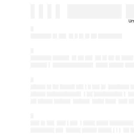
▌▌▌▌ ██████▌
█
███████ █▌██▌ █▌█ █▌█▌██ ████████
█
███████ █████▌ █▌██ ██▌ ██ █▌██ █▌████
█████▌▌ █████████████▌ ████ █████ ███
█
█████ █▌██ █████ ██▌▌█ ██▌█▌ ███████ █
█████ ███████████▌ ▌██ █████████▌▌ ██▌
██ █████ █████▌ █████▌ ████ ███▌ ███ █
█
███ █▌██▌ ███ ▌██▌ ▌████ ████ ████████
████████ ██▌ █████ █████ ████▌▌▌▌ ██ █