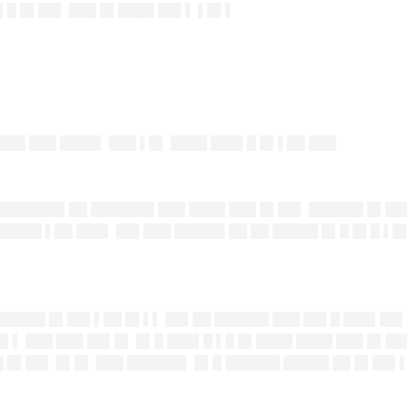
▌█ █▌██▌ ███ █▌████ ██▌▌ ▌█▌▌
███ ███ ████▌ ███ ▌█▌ ████ ███▌█ █▌▌██ ███
████████▌██ ███████ ███ ████ ███ █▌██▌ ██████ █▌██
█████ ▌██ ███▌ ██▌███ █████▌██ ██ █████ █▌█ █▌█ ▌█▌
▌ █████ █▌██▌▌██ █▌▌▌ ██▌██ ██████ ███ ██▌█ ███▌██
▌▌ ███ ███ ██▌█▌ █▌█ ███▌█ ▌█ █▌████ ████ ███ █▌██
 █▌██▌ █▌█▌ ███ ██████▌ █▌█ ██████ █████ ██ █▌██▌