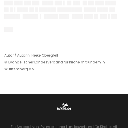
███ ███ ██▌██▌ ████ ██▌▌ █▌██▌ █▌██ ███ ████
█▌█ ▌████ █▌█ ██████ ████████▌ ████ ████ ██
█████▌ █████▌▌ █████ ███▌ ████ ███ █▌██▌▌██
███
Autor / Autorin: Heike Obergfell
© Evangelischer Landesverband für Kirche mit Kindern in
Württemberg e.V.
Ein Angebot von: Evangelischer Landesverband für Kirche mit