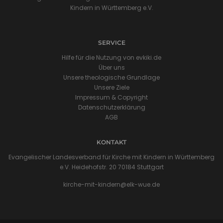
Kindern in Württemberg e.V.
SERVICE
Hilfe für die Nutzung von evkiki.de
Über uns
Unsere theologische Grundlage
Unsere Ziele
Impressum & Copyright
Datenschutzerklärung
AGB
KONTAKT
Evangelischer Landesverband für Kirche mit Kindern in Württemberg
e.V. Heidehofstr. 20 70184 Stuttgart
kirche-mit-kindern@elk-wue.de