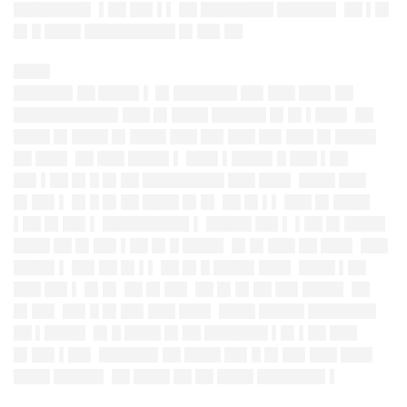
████████▌ ▌██ ██▌▌▌ ██ ████████ ██████▌ ██ ▌█▌
█▌█ ████ ██████████ █▌██▌██
████
██████▌██ ████▌▌ █▌██
█████ ██▌███ ███▌██
█████████
██▌███ █▌████ ██████ █▌█▌▌███
▌ ██
████ █▌████ █▌████ ███ ██▌███ ██▌███ █▌████▌
██ ███▌ ██ ███ ████▌▌ ███▌▌████▌█ ███ ▌██
██▌▌██ █▌█ █▌██ █████████ ███ ███▌ ████ ███
█▌██▌▌ █▌█ █▌██ ████ █▌█▌ ██ █▌▌▌ ███ █▌████
▌██ █▌██▌▌ █████████▌▌ █████ ██▌▌ ▌██ █▌████▌
████ ██ █▌██▌▌██ █▌█ ████▌ █▌█▌███ ██ ███▌ ███
████▌▌ ██▌██ █▌▌▌ ██ █▌█ ████▌███▌ ████ ▌██
███ ██▌▌ █▌█▌ ██ █▌██▌ ██ █▌█▌██ ██▌████▌ ██
█▌██▌ ██▌█ █▌██▌███ ███▌ ████ █████ ███████▌
██ ▌████▌ █▌█ ████ █▌██ ███████ ▌█▌▌██ ███
█▌██▌▌██▌ ██████▌██ ████ ██▌█ █▌██▌███ ███▌
████ █████▌ ██ ████ ██ ██ ████ ███████▌▌