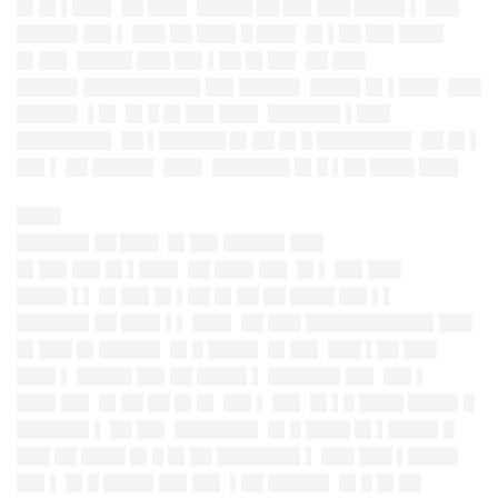
█▌█▌▌███
▌ ██ ███▌ █████ ██ ██▌███ ████▌▌ ███
█████▌██▌▌ ███ ██ ███▌█ ███▌ █▌▌██ ██▌████
█▌██▌ █████ ███ ██▌▌██ █▌██▌ ██ ███
█████▌██
████████▌██▌█████▌ ████▌█▌▌███
▌ ███
█████▌ ▌█▌ █▌█ █▌██▌███▌ ██████▌▌███
████████▌ ██ ▌██████ █▌██ █▌█ ████████▌ ██ █▌▌
██▌▌ ██ █████▌ ███▌ ███████ █▌█ ▌██ ████ ███▌
████
██████▌██ ███▌ █▌██▌█
██
██▌███
█▌██▌██▌█▌▌███
▌ ██ ███▌██▌ █▌▌ ██▌███
████▌▌▌ █▌██▌█▌▌██ █▌██ ██ ████ ██▌▌▌
██████▌██ ███▌▌▌ ███▌ ██ ███ █████████
██▌███
█▌███ █▌█████
▌ █▌█ ████▌ █▌██▌ ███ ▌██ ███
███▌▌ █████ ██▌██ ████▌▌ ██████▌██▌ ██▌▌
███▌██▌ █▌██ ██ █▌█▌ ██▌▌ ██▌ █▌▌█ ████ ████▌█
██████▌▌ ██ ██▌ ███████▌ █▌█ ████ █▌▌████▌█
███ ██ ████ █▌█ █▌██ ███████▌▌ ███ ███ ▌████▌
██▌▌ █▌█ ████▌██▌██▌ ▌██ █████▌ █▌█ █▌██