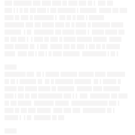
██▌██████ ██▌███ ███ █▌███ ██▌█▌▌ ██▌██
██▌▌▌█ █▌██ ███ ▌██ ██████ ▌█████▌ ████ ██ ██▌
███ █▌██▌█ ██████▌▌ ██ █▌█ ██▌▌█████
██████▌██▌██ ████ ███ █▌█ ███▌█ ██████ ████
█████▌ ▌█▌ ██████▌██ ████ ███▌▌ ████ ████ ██
█▌██ ██▌▌ ▌███ █▌██▌█ ████ █████ ████▌ ████
███ ████▌█▌ ▌██▌ ████ ██ █▌██▌▌██ █▌█ ████▌
███▌ ███ ██ ▌██ ▌█ ███ █████▌ ████████ ▌█▌▌
████
███████ ██▌ █▌▌████▌█
██
██▌█████ ███▌██████
█▌█▌▌███
██▌█▌ █▌█ ██████ █████▌ █▌▌████▌█
████ ██ ████ ████ █▌█████▌ █████ ███ █████▌
███ ▌██ █▌██ ████████ ██▌▌▌ ██▌ ██████▌██ ███
█▌██ ████▌ ██████▌████▌ ████████████ ██▌▌
███ █▌██ ██▌████▌ ███ ██▌██▌ ███████▌█▌▌
████▌▌ ▌█▌ █████▌█▌██
████