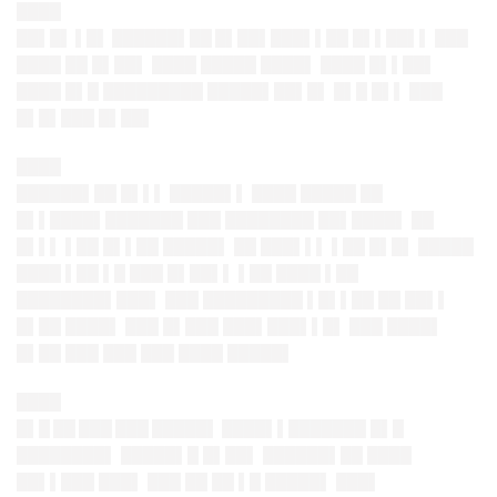
████
██▌█▌ ▌█▌ ██████▌██ █▌██▌██
█▌▌██ █▌▌██▌▌ ███
████ ██ █▌██▌ ████ █████ ████▌ ████ █▌▌██▌
████ █▌█ █████████ █████▌██▌█▌ █▌█ █▌▌ ███
█▌█▌███ █▌██▌
████
██████▌██ █▌▌▌ █████▌▌ ████ █████ ██
█▌▌████▌███
████ ███ ████████ ██▌████
▌ ██
█▌▌▌ ▌██ █▌▌██ █████▌ ██ ███▌▌▌ ▌██ █▌█▌ █████
████ ▌██ ▌█ ███ █▌██▌▌ ▌██ ████ ▌██
████████▌███▌ ███ █████████ ▌█▌▌██ ██ ██▌▌
█▌██ ████▌ ███ █▌███ ███▌███▌▌█▌ ███ ████▌
█▌██ ███ ███ ███ ████ █████▌
████
█▌█ ██ ███ ███ █████▌ ████▌▌
███████ █▌█
████████▌ █████▌█ █▌██▌ ██████▌██ ████
██▌▌███ ███▌ ███ ██ ██ ▌█ █████▌ ███▌