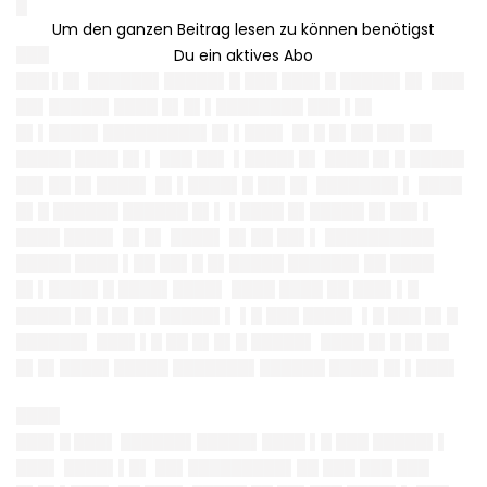
█
███
███ ▌█▌ ██████▌██
██
█▌█ ███ ███▌█ █████▌█▌ ███
██▌█████▌████ █▌█▌▌███
█████ ███ ▌█▌
█▌▌████▌███
██████▌█▌▌███
▌ █▌█ █▌██ ██▌██
█████ ████ █▌▌ ███ ██▌ ▌████▌█▌ ████ █▌█ █████
██▌██ █▌████▌ █▌▌████▌█ ██▌█▌ ███████▌▌ ████
█▌█ ██████ ██████ █▌▌ ▌████ █▌█████ █▌██▌▌
████ ████▌ █▌█▌ ████▌ █▌██ ██▌▌ ██████████
█████ ████ ▌██ ██▌█ █▌█████ ██████▌██ ████
█▌▌████▌█ ████▌████▌ ████ ████ ██ ███▌▌█
█████ █▌█ █▌██ █████▌▌ ▌█ ███ ████▌ ▌█ ███ █▌█
██████▌ ███▌▌█ ██ █▌█▌█ █████▌ ████ █▌█ █▌██
█▌█▌███
█▌█████ ███████▌██████ ████▌█▌▌███
▌
████
███▌█ ███▌ ██████▌██
███▌████ ▌█ ███ █████▌▌
███▌ ████▌▌█▌ ██▌██
███████▌██ ███ ███ ███