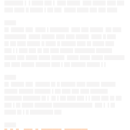
██████▌▌ ▌████ ██▌▌ ███ ████▌ ███ ████▌███ ██▌
███ ███▌█ ████▌▌██ ██▌ ████ ████ ██▌██▌███▌
████
█▌ ████▌██▌
███▌▌██████▌ ███ ██▌████▌ ██ ███
███████▌ ████ ████▌███ ███ ████▌ ███▌█ ███
█▌██ ███ ████▌█ ███▌█ █████ ███ █▌████ ███
██▌▌▌███ ██▌█▌██ ███ ████▌███████ █████▌
████ ██▌████ ████ ████▌ ████ ███▌████ ███████
██ ███ ████▌█████ ███ ▌██ █████ ████▌▌▌
████
█▌ ████▌██▌
█████ █▌█ █████ ███ ████▌█████
████▌█████ █████▌▌██ ███ ██▌███ ██████
██████ ██████ █▌▌ █▌▌██ ███ ██▌▌▌███ ██▌█▌██
██▌▌█▌████ ██████ █████████████▌ ██▌▌ ▌█▌
████ █▌▌█ ████████ ██▌
████