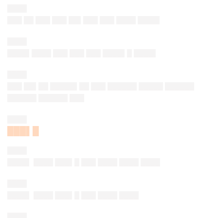
████
███ ██ ███ ███ ██▌███ ███ ████ ████▌
████
████▌████ ███ ███ ███ ████▌█ ████▌
████
███ ██▌██ █████▌██ ███ ██████ █████ ██████
██████ ██████ ███
████
███▌█
████
████▌ ████ ███▌█ ███ ████ ████ ████
████
████▌ ████ ███▌█ ███ ████ ████
████