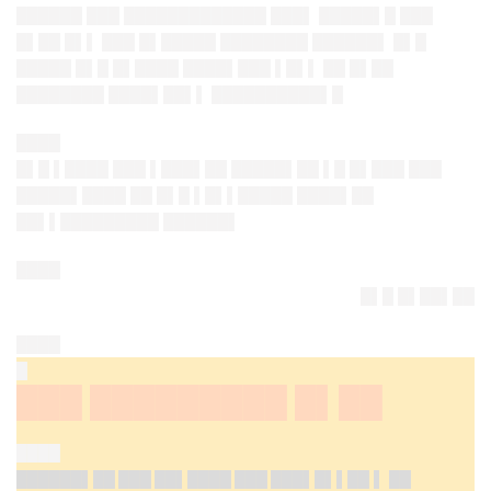
██████ ███ █████████████ ███▌ █████▌█ ███
█▌██ █▌▌ ███ █▌█████ ████████ ██████▌ █▌█
█████ █▌█ █▌████ ████▌███ ▌█▌▌ ██ █▌██
████████ ████▌██▌▌ ██████████▌█
████
█▌█ ▌████ ███ ▌███▌██ █████▌██ ▌█ █▌███ ███
█████▌████ ██ █▌█ ▌█▌▌█████ ████▌██
██▌▌█████████ ██████▌
████
█▌█ █▌██▌██
████
█
███ █████████ █▌██
████
██████▌██ ███ ██▌████ ███ ███▌█▌▌██
▌
██