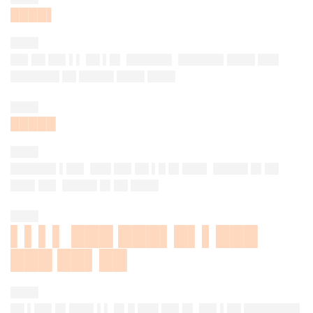
████▌
████
██▌██ ██▌▌▌ ██ ▌█▌ ██████▌ ██████▌████ ███
███████ ██ █████ ████ ████
████
█████
████
██████▌▌██▌ ███ ██▌██ ▌█ █▌███▌ █████ █▌██
███▌██▌ █████ █▌██ ████
████
▌▌▌▌ ███ ███▌█▌▌███
███ ██▌██
████
██ ▌██▌█▌███▌▌▌ █▌█ ███ ██▌█▌ ██▌▌██ ████████