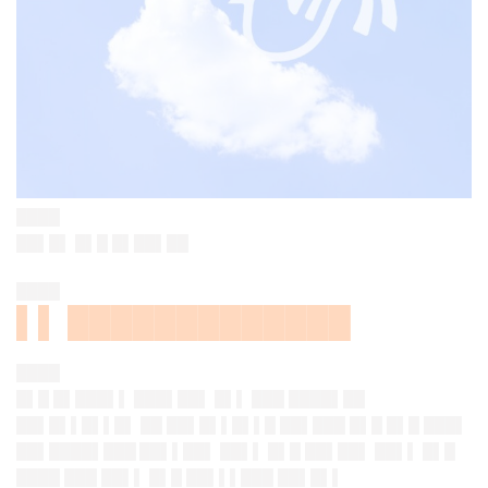
████
██▌█▌ █▌█ █▌██▌██
████
▌▌ █████████████
████
█▌█ █▌███▌▌ ███▌██▌ █▌▌ ███ ████▌██
██▌█▌▌█▌▌█▌ ██ ██▌█▌▌█▌▌█ ██▌███ █▌█ █▌█
███▌
██▌████▌███ ██▌▌██
▌ ██▌▌ █▌█ ██▌██▌ ██▌▌ █▌█
████ ███ ██▌▌ █▌█ ██▌▌▌███ ██▌█▌▌