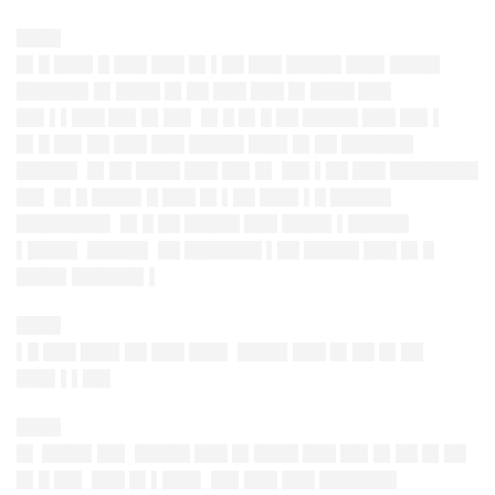
████
█▌█ ███▌█ ███ ███ █▌▌██ ███ █████ ███▌████▌
██████▌█▌████ █▌██ ███ ███
█▌████ ███
██▌▌▌███ ██▌█▌██
▌ █▌█ █▌█ ██ █████ ███ ██▌▌
█▌█ ██▌██ ███ ███ █████ ███▌█▌██ ██████▌
█████▌ █▌██ ████ ███ ██▌█▌ ██▌▌██
███
████████
██▌ █▌█ ████▌█ ███ █▌▌██ ███▌▌█ █████▌
████████▌ █▌█ ██ █████ ███ ████▌▌█████▌
▌████▌ █████▌ ██ ███████ ▌██ █████ ███ █▌█
████▌██████▌▌
████
▌█ ███ ███▌██ ███ ███▌ ████▌███ █▌██ █▌██
███▌▌▌██▌
████
█▌ ████▌██▌
█████ ███ █▌████ ███ ██▌█▌██ █▌██
█▌█ ██▌ ███ █▌▌███▌ ██▌███ ███ ███████