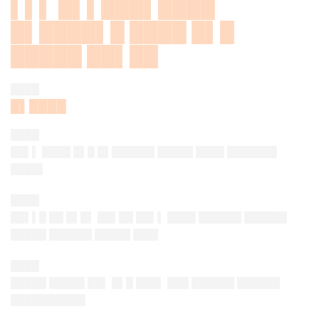
▌▌▌
█▌▌███▌████
█▌████▌█ ████ █▌█
█████ ██▌██
████
█▌████
████
██▌▌ ████ █▌█ █▌██████ █████ ████ ███████
████▌
████
██▌▌█ ██ █▌█▌ ██▌██ ██▌▌ ████ ██████ ██████
█████ ██████ █████ ███▌
████
█████ █████ ██▌ █▌█ ███▌ ███ ██████ ██████
██████████▌