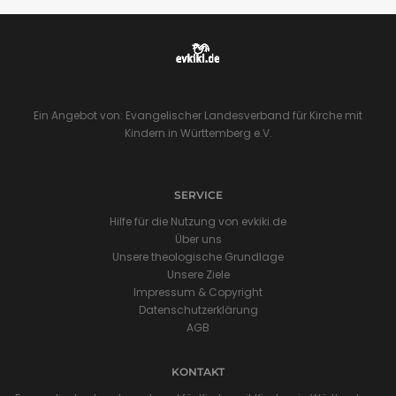
Ein Angebot von: Evangelischer Landesverband für Kirche mit
Kindern in Württemberg e.V.
SERVICE
Hilfe für die Nutzung von evkiki.de
Über uns
Unsere theologische Grundlage
Unsere Ziele
Impressum & Copyright
Datenschutzerklärung
AGB
KONTAKT