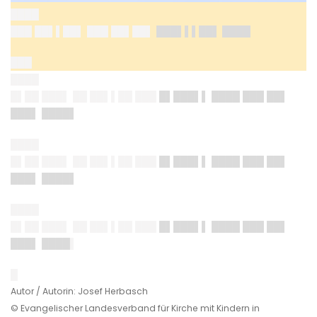
████
███ ██▌▌██▌ ███ ██▌██▌
███▌▌▌██▌ ████
███
████
█▌██ ███▌ ██ ██▌▌██ ███
█▌███▌▌ ████ ███ ██▌
███▌ ████▌
████
█▌██ ███▌ ██ ██▌▌██ ███
█▌███▌▌ ████ ███ ██▌
███▌ ████▌
████
█▌██ ███▌ ██ ██▌▌██ ███
█▌███▌▌ ████ ███ ██▌
███▌ ████
▌
█
Autor / Autorin: Josef Herbasch
© Evangelischer Landesverband für Kirche mit Kindern in