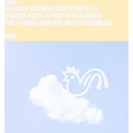
████
█▌█ ████▌ ███ ████ ▌███▌██ ██▌█▌ ▌█
█▌█████▌████▌ █▌▌███▌█▌██▌███████▌
███▌▌▌████▌▌███▌███▌ ███ █▌███████▌██▌
████