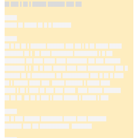
█▌██▌▌█▌▌████▌█████▌██▌██
████
████ █▌████ █▌█ █ ██████
████
█▌█ █▌█▌▌█████ █████▌██▌██ ▌█ █▌████ ████
██████ █▌▌ █▌███ ███████ ███████▌▌█ ██
██████▌██ ███ ███▌███ ██████▌██ ██▌█████
██████▌▌▌ █▌█ ██▌████ ███ ███ ████████▌██▌█
█████ █▌█ ███████▌█▌████████▌██▌█ █▌█ ███
█▌▌████▌███▌██▌ ████ █████▌▌████ ███
███▌▌█▌▌███ █▌██▌██▌███▌ ███ ████▌█████▌
█▌█▌█▌ █▌█▌█ ██▌▌███ ████▌▌████▌▌██▌
████
█▌█ ██▌█████ ███████ ████ ███ ██████
█████▌██▌██ █████████▌ ██████▌