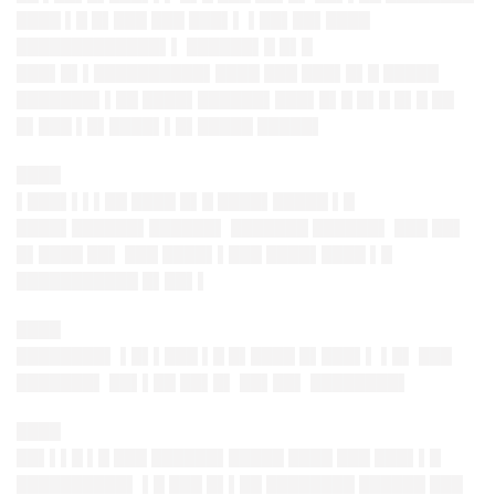
████ ▌█ █▌███ ███ ███▌▌ ▌██▌██▌████
█████████████▌▌ ██████▌█ █▌█
███▌█▌▌██████████▌████ ███ ███▌█▌█ █████
███████▌▌██ ████▌██████▌███▌█▌█ █▌█ █▌█ ██
█▌███ ▌█▌████▌▌█▌█████ █████▌
████
▌███▌▌▌▌██ ████ █▌█ ████▌█████ ▌█
████▌██████▌██████▌ ███████ ██████▌ ███ ██▌
█▌████ ██▌ ███ ████▌▌███ ████▌████ ▌█
███████████ █▌██▌▌
████
████████▌ ▌█▌▌███ ▌█ █▌████ █▌███▌▌ ▌█▌ ███
███████▌ ██▌▌██ ██▌█▌ ██▌██▌ ████████▌
████
██▌▌▌█ ▌█ ███ ██████▌█████ ████ ███ ███▌▌█
██████████▌ ▌█ ███ █▌▌██ ████████ ██████ ███