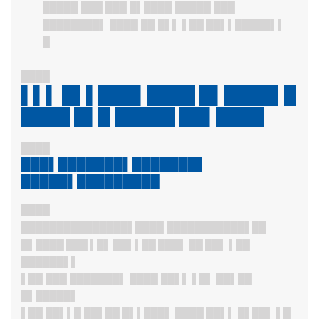
█████ ███ ███ █▌████ █████ ███
████████▌ ████ ██ █▌▌ ▌██ ██▌▌█████▌▌
█
████
▌▌▌ █▌▌███▌████ █▌████▌█
████ █▌█ █████ ██▌████
████
███▌███████▌███████▌
█████▌█████████
████
██████████
█████▌████ ███████████
▌██
█▌████ ███ ▌█▌ ██▌▌██ ███▌ ██ ██▌ ▌██
██████▌▌
▌██ ███ ███████▌ ████ ██▌▌ ▌█▌ ██▌██
█▌█████▌
▌██ ██▌▌█ ██▌██ █▌▌███▌ ████ ██▌▌ █▌██▌ ▌█