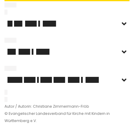
████
█
█▌██▌ ███▌▌ ████
████
██▌ ███▌▌ ████
████
████▌███▌▌███▌███▌ ███▌▌ ████
█
█
Autor / Autorin: Christiane Zimmermann-Fröb
© Evangelischer Landesverband für Kirche mit Kindern in
Württemberg e.V.