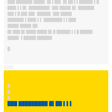
███ ██████▌████▌ █▌▌██▌ █▌██ ▌▌█████▌▌█
███▌▌▌█▌ ████████▌ ██▌████▌█▌ ██████▌
██▌▌█ ██▌██▌ █████▌ ██▌████▌
██████▌▌███▌▌▌ ███████▌▌▌███
████▌████▌██
█▌███ █▌████ ████ █▌█ █████▌▌▌█ █████
████▌ ▌█████
██████
█
████
█
█
█
███ █████████ █▌██ ▌▌▌