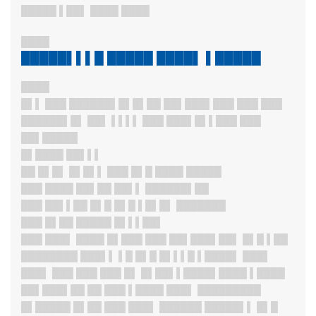
█████ ▌██▌ ████ ████
████
█████▌▌▌█ █████ ████▌ ▌█████
████
█▌▌ ███ ██████▌█▌█▌██ ██▌███▌███ ███ ███
██████▌█▌ ██▌ ▌▌▌▌ ███ ███▌█▌▌███ ███
██▌█████
█▌████ ██▌▌▌
██ █▌█▌ █▌█▌▌ ███ █▌█ ████ █████
███ ████ ██▌██ ██▌▌ ██████▌██
███ ██▌▌██ █▌█ █▌█ ▌█▌█▌ ███████
███ █▌██ █████ █▌▌▌██▌
███ ███▌ ████ █▌███ ███ ██▌███▌██▌ █▌█ ▌██
████████ ███▌▌ ▌█ █▌█ █▌▌▌█ ▌████▌ ███▌
███▌ ███ ███ ███ █▌ █▌██▌▌██
██▌████ ▌████
██▌███▌██ ██ ███ ▌████ ███▌ █████████
█▌█████ █▌██ ███ ███▌ ██████ █████▌▌ █▌█