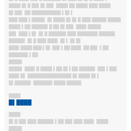
████ █▌█ ██▌█▌██▌ ████ ██ ████ ███ ████
█▌██▌ ██ ██████████ ▌█▌▌
███ ███ ▌████▌ █▌████ █▌█▌█ ███ █████ ████▌
████ ▌██ █████▌█ ██ █▌██▌ ███▌████▌
██▌ ███ ▌█▌ █▌█ ██████ ███ ███████ █████▌
█████▌ █▌█ ███ ███▌ █▌▌ █▌█▌
███▌████ ███ ▌█▌ ██▌▌██ ███▌ ██ ██▌ ▌██
██████▌▌██
████▌
████▌ ███▌█ ████ ▌██ █▌▌██ █████▌ ██▌▌██▌
███▌█▌ ███████████████ █▌████ █▌▌
█▌█████▌ ██████▌████ █████
████
█▌████
████
█▌█ ██▌███ █████▌▌██ ██▌███ ███▌ ████
████▌