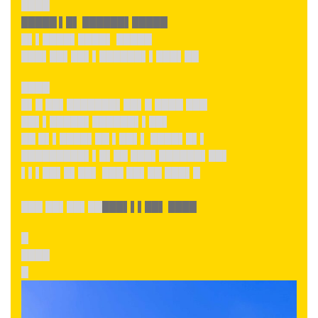
████
█████ ▌█▌ ██████▌█████
█▌▌████▌████▌ █████
███▌██▌██▌▌██████▌▌███▌██
████
█▌█ ██▌███████▌██▌█ ████ ███
██▌▌█████▌██████▌▌██▌
██ █▌▌████▌██ ▌██▌▌ ████▌█▌▌
█████████▌▌█▌██ ███▌██████▌██▌
▌▌▌██▌█▌██▌ ███ ██▌██ ███▌█
███ ██▌██▌██
███▌▌▌██▌ ████
█
████
█