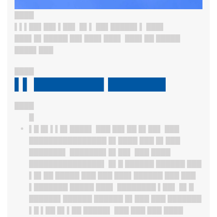
████
▌▌▌██▌██▌▌██▌ █▌▌ ██▌█████▌▌ ███▌
███▌█▌█████ ██▌███▌███▌ ███▌██ █████
████▌███
████
▌▌ ████████▌███████
████
█
▌█ █▌▌▌█▌████▌ ███ ██▌██ █▌██▌ ███
████████
███
█████ █▌████ ███ █▌███
███████▌ ███████▌█▌██▌ ███ ████
███████████████▌ █▌█ ██████ ██████ ███
▌█▌██ █████ ███ ███ ███▌██████ ███ ███
▌███████ █████ ███▌ ████████ ▌██▌ █▌█
██████▌██████ ██████ █▌███ ███ ███████
▌█ ▌██ █▌▌██ █████▌ ███ ███ ███ ████