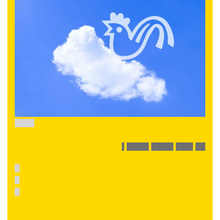
████
▌████▌████▌███▌██
█
█
█