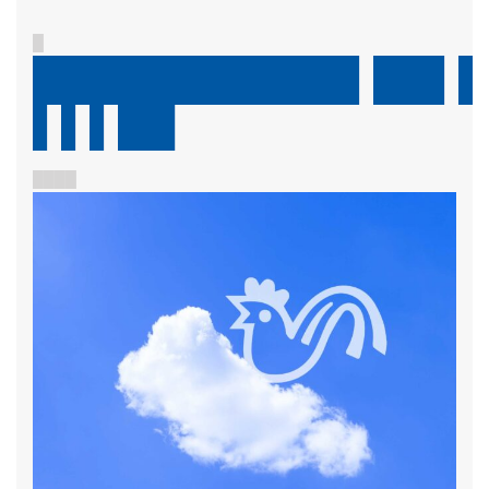
█
███████████▌██▌█
▌▌▌██
████