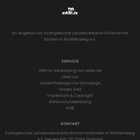
Ein Angebot von: Evangelischer Landesverband für Kirche mit
Kindern in Württemberg e.V.
SERVICE
Hilfe für die Nutzung von evkiki.de
Über uns
Unsere theologische Grundlage
Unsere Ziele
Impressum & Copyright
Datenschutzerklärung
AGB
KONTAKT
Evangelischer Landesverband für Kirche mit Kindern in Württemberg
e.V. Heidehofstr. 20 70184 Stuttgart