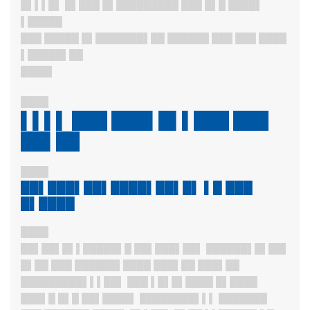
█▌▌▌█▌ █▌███ █▌████
█████ ███ █▌█ ████▌
▌█████
███ █████ █▌████
███▌██ ██████ ███ ███ ████
▌█████
▌██
████▌
████
▌▌▌▌ ███ ███▌█▌▌███ ███
██▌██
████
██▌███▌██▌████▌██▌█▌ ▌█ ███
█▌████
████
██▌██▌█▌▌
█████▌█ ██▌███▌██▌ ██████▌█▌██▌
█▌██ ███ ██████▌████ ███▌██ ███▌██
█████████▌▌▌██▌ ███ ▌█▌█▌████ █▌████
███▌█ █▌█ ██▌████▌ ████████▌▌▌ ███████