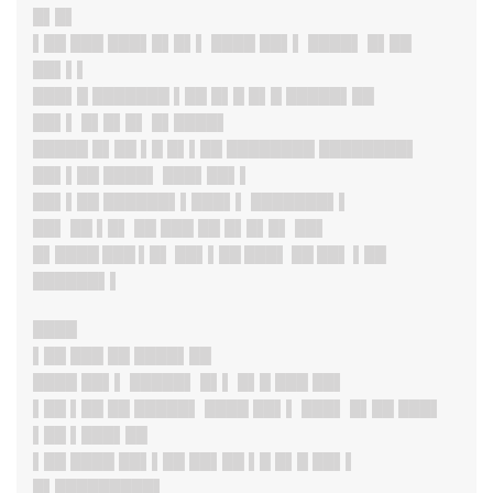
█▌█▌
▌██ ███ ███▌█▌█▌▌ ████ ██▌▌ ████▌ █▌██
██▌▌▌
███▌█ ███████ ▌██ █▌█ █▌█ █████▌██
██▌▌ █▌█▌█▌ █▌████▌
█████ █▌██ ▌█ █▌▌██ ████████ ████████▌
██▌▌██ ████▌ ███▌██▌▌
██▌▌██ ██████▌▌███▌▌ ███████▌▌
██▌ ██ ▌█▌ ██ ███ ██ █▌█▌█▌ ██▌
█▌████ ███ ▌█▌ ██▌▌██ ███▌ ██ ██▌ ▌██
██████▌▌
████
▌██ ███ ██ ████▌██
████ ██▌▌ █████▌ █▌▌ █▌█ ███ ██▌
▌██ ▌██ ██ █████▌ ████ ██▌▌ ███▌ █▌██ ███▌
▌██ ▌███▌██
▌██ ████ ██▌▌██ ██▌██ ▌█ █▌█ ██▌▌
█▌█████████▌