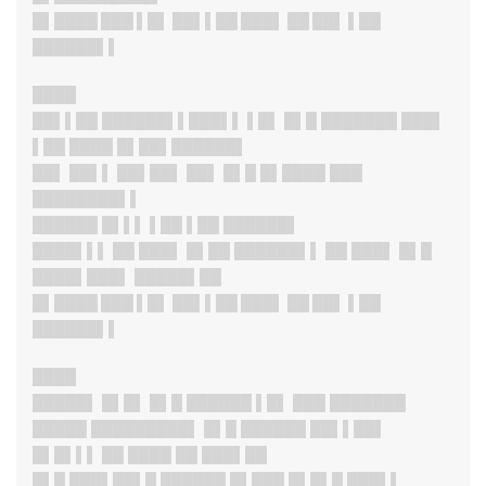
█▌████ ███ ▌█▌ ██▌▌██ ███▌ ██ ██▌ ▌██
██████▌▌
████
██▌▌██ ██████▌▌███▌▌ ▌█▌ █▌█ ███████ ███▌
▌██ ████ █▌██▌██████▌
██▌ ██▌▌ ██▌██▌ ██▌ █▌█ █▌████ ███
████████▌▌
██████ █▌▌▌ ▌██ ▌██ ██████▌
████▌▌▌ ██ ███▌ █▌██ ██████▌▌ ██ ███▌ █▌█
████▌███▌ █████▌██
█▌████ ███ ▌█▌ ██▌▌██ ███▌ ██ ██▌ ▌██
██████▌▌
████
█████▌ █▌█▌ █▌█ ██████ ▌█▌ ███ ███████
█████ █████████▌ █▌█ ██████ ██▌▌██▌
█▌█▌▌▌ ██ ████ ██ ███▌██
█▌█ ███▌██▌█ ██████ █▌███ █▌█▌█ ███▌▌