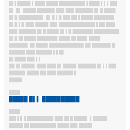
█▌▌████▌▌███▌████ █████████ ▌███▌▌▌▌██▌
█▌ █▌ ████▌██████ ███ ███ ██████ █▌█ ████
█▌█ ████████▌ █▌█ ▌█ ██▌██ ▌████ ███████
█▌█ ▌█ ███ ████▌██▌
████████████▌▌██ ███
███ ██████ █▌█ ████ █▌▌█ ███████ ████████▌
█▌█ █▌████ ███████ ████ █▌███▌████
██████▌ █▌████ ████████████ ██ ██████▌█
█████▌███ █████▌▌▌█▌
█▌████ ██▌▌▌
██ █▌████▌ ███ ███ █▌████▌ ██████ █▌▌▌██▌
█████▌ ████ ██ ███ █████▌▌
████▌
████
█████ █▌▌ ██████████
████
██▌▌▌ ▌████
█████ ███ █▌█ ████▌ ▌█████
█████ █▌████
█████ ████ ██▌████
▌