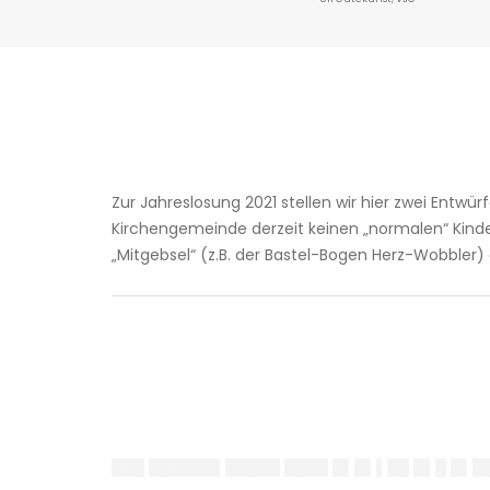
Zur Jahreslosung 2021 stellen wir hier zwei Entwür
Kirchengemeinde derzeit keinen „normalen“ Kinderg
„Mitgebsel“ (z.B. der Bastel-Bogen Herz-Wobbler) a
███ ██████▌█████ ████ █▌█▌▌██ █▌█ █▌█