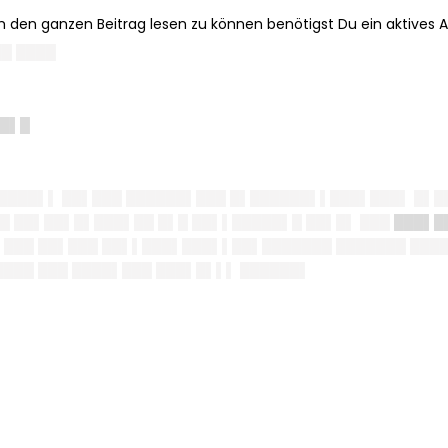
█ ████
 █▌█
█████▌▌ ██▌███ ██████▌███ █▌██████▌▌███▌███▌ █▌█
██ ██▌██▌█▌███▌██ █▌█ ██▌▌█████▌█ ██▌█▌ ███
███▌█
 ███ ██▌███ ██▌▌███▌███▌▌██▌███████ ███████ ████
████ ███ ████▌███ ███▌█▌▌▌ ██████▌