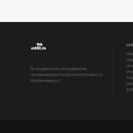
SE
Hilf
Übe
Uns
Ein Angebot von: Evangelischer
Uns
Landesverband für Kirche mit Kindern in
Imp
Württemberg e.V.
Dat
AG