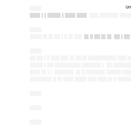
████
███▌▌▌████▌▌███▌███▌
███ ██████▌████
████
████ █▌█▌██ ▌█ █▌██▌
█▌█ ██ █▌█▌ ██ ▌██
████
██ ██ ▌█ ███ ██▌█▌██ █▌█████████▌███ 
████▌▌██ █████████ ██████▌▌ ██ █████
███▌█▌▌▌ ██████▌ █▌█ ██████▌█████ ███
███████▌█ █▌███▌████ ███ ███ █▌█ ████
████
████
████