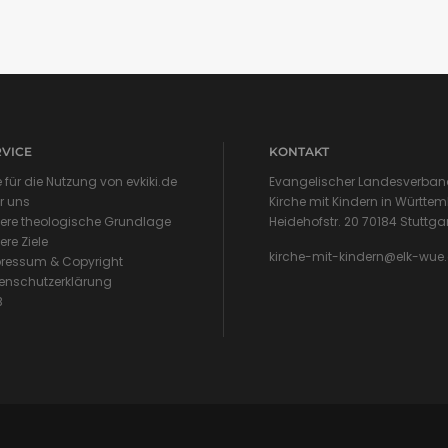
RVICE
KONTAKT
e für die Nutzung von evkiki.de
Evangelischer Landesverband
r uns
Kirche mit Kindern in Württem
ere theologische Grundlage
Heidehofstr. 20 70184 Stuttga
ere Ziele
kirche-mit-kindern@elk-wue
ressum & Copyright
enschutzerklärung
B