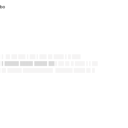
▌▌ █▌██ ██▌▌██ ▌██▌█▌███▌▌█ ███
▌▌█████ ████▌████▌██
█ ██ █▌█ ███▌▌▌██
 █▌█████ ██████████▌ ██████ ████ █▌█