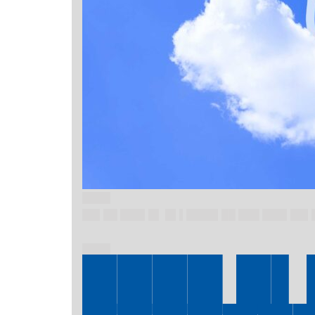
████
██▌██ ███▌█▌ █▌▌████▌██ ███ ███▌██▌
████
████ █▌