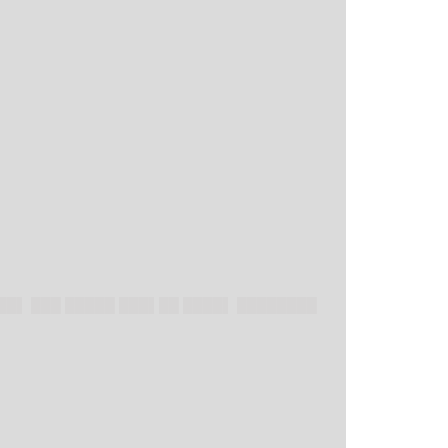
██▌ ███ █████ ███▌██ ████▌ ████████