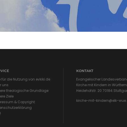
RVICE
KONTAKT
e für die Nutzung von evkiki.de
Evangelischer Landesverband
r uns
Kirche mit Kindern in Württem
ere theologische Grundlage
Heidehofstr. 20 70184 Stuttga
ere Ziele
kirche-mit-kindern@elk-wue
ressum & Copyright
enschutzerklärung
B