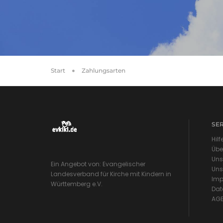
Start
Zahlungsarten
SE
Hilf
Übe
Uns
Ein Angebot von: Evangelischer
Uns
Landesverband für Kirche mit Kindern in
Imp
Württemberg e.V.
Dat
AG