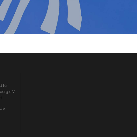
 für
berg e.V.
rt
.de