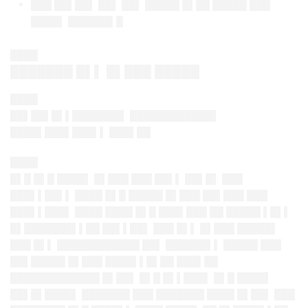
███ ██▌██▌ ██▌ ██▌ █████ █▌██ █████ ███
████▌ ██████▌█
████
███████ █▌▌ █▌███ █████
████
██▌██▌█▌▌███████▌ ████████████▌
████▌███▌███▌▌ ███▌██
████
█▌█ █▌█ ████▌ █▌███ ███ ██▌▌ ██▌█▌ ███
███▌▌██▌▌ ████ █▌█ █████ █▌███ ██▌███ ███
███▌▌███▌ ████ ████ █▌█ ███▌███ ██ █████ ▌█▌▌
█▌███████▌▌██ ██▌▌██▌ ███ █▌▌ █▌███ █████▌
███ █▌▌ ████████████ ██▌ ██████▌▌ █████ ███
██▌█████ █▌███ ████▌▌█▌██ ███▌██
█████████████ █▌██▌ █▌█ █▌▌███▌ █▌█ ████▌
██▌█▌████▌ ███████ ███ ███████ ████ █▌██▌ ███