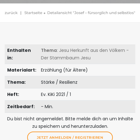
zurück
|
Startseite
Detailansicht "Josef – fürsorglich und selbstlos"
Enthalten
Thema
: Jesu Herkunft aus den Völkern -
in:
Der Stammbaum Jesu
Materialart:
Erzählung (für Ältere)
Thema:
Stärke / Resilienz
Heft:
Ev. KiKi 2021 / 1
Zeitbedarf:
- Min.
Du bist nicht angemeldet. Bitte melde dich an um Inhalte
zu speichern und herunterzuladen.
JETZT ANMELDEN / REGISTRIEREN