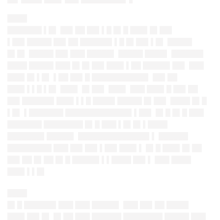
████
███████ ▌█▌ ██▌██ ██▌▌█ █▌█ ███▌█▌██▌
▌██▌█████ ██▌██ ██████▌▌█ █▌██▌▌█▌ █████
█▌█▌ █████ ██▌███ █████▌ █████ ████▌ ██████▌
████ █████ ███ █▌█▌██▌███▌▌██ █████▌██▌ ███
███▌█▌▌█▌ ▌██ ██▌█ ███████████▌ ██▌██
███▌▌▌█ ▌█▌ ███▌ █▌██▌ ███▌ ███ ███▌█ ██▌██
██▌██████▌███▌▌▌█ ████▌█████ █▌██▌ ████ █▌█
▌█▌ ▌███████ █████████████▌▌██▌ █▌█ █▌█ ███
███████ ████████ █▌█ ███ ▌█▌█▌▌████
███████▌█████▌ ██████████████▌▌ ██████
█████████ ███ ██▌██▌▌██▌███▌▌ █▌█ ███▌█▌██
██▌██ █▌██ █▌█ █████▌▌▌████ ██▌▌ ███ ████
███▌▌▌█▌
████
█▌█ ██████▌███ ███ █████▌ ███ ██▌██ ████▌
███▌██▌█▌ █▌██ ███ ██████ ████████ █████ ███