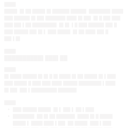
████
████▌ █▌██ ████▌█▌██████ █████▌ ███████▌████
███ █████▌█▌██▌███████ ███▌█▌██▌ █▌█ ██▌███
███ ██▌▌██ ████████▌ █▌█▌ ▌█ ███ █████▌██▌█
███ █████ ██▌█▌▌ ███ ████▌ █▌██ ███▌██▌█
██▌▌█▌
████
██████████▌███▌██
████
█▌████ █████ █▌█▌█ █▌████ █▌██ ████▌█▌▌███
███ ████▌█ ███ ███ ███▌█████ ████████ ▌███▌
█▌██▌ ██▌▌█████████ ██████▌
████
███ █████ ████▌ █▌▌ ██▌▌ ██ ▌███
███████▌ ██ █▌██ ██████▌ ████ █▌█ ████▌
████▌▌ ████ ███▌▌██▌ ██ ████▌ ███ ▌███