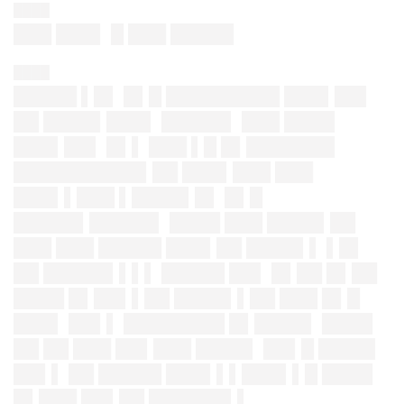
████
███ ███▌ █ ███ █████
████
█████ ▌█▌ █▌█ █████████ ███▌██▌
██ ████▌███▌ █████▌ ███ ████
███▌██▌ █▌▌ ███ ▌█ █▌███████
██████████▌██ ███▌███ ███
███▌▌███ ▌████▌█▌ █▌█
█████▌█████▌ ████ ███ ████▌██
███ ███ █████ ███▌██ ████▌▌ ▌█▌
██ █████▌▌▌▌ █████ ██▌ █▌██ █▌██
████ █▌██▌▌██ ████▌▌██ ███ █▌█
███▌ ██▌▌ ████████ █▌████▌ ████
██ ██ ███ ██▌███ ████▌ ██▌█ ████▌
██▌▌ ██ █████ ███▌▌▌███▌▌█ ████
█▌███ ██▌██ ██████▌▌