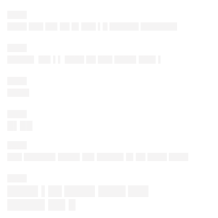
████
████ ███ ██▌██ █▌███ ▌█ ██████ ███████▌
████
█████▌ ██▌▌▌ ████ ██ ███ ████▌███▌▌
████
████▌
████
█▌██
████
███ ██████▌████▌██▌█████▌█▌██ ████ ████
████
████▌▌██ ████▌████ ███
█████▌██▌█