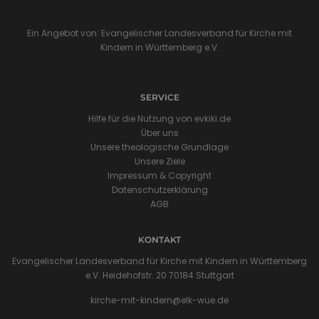
Ein Angebot von: Evangelischer Landesverband für Kirche mit
Kindern in Württemberg e.V.
SERVICE
Hilfe für die Nutzung von evkiki.de
Über uns
Unsere theologische Grundlage
Unsere Ziele
Impressum & Copyright
Datenschutzerklärung
AGB
KONTAKT
Evangelischer Landesverband für Kirche mit Kindern in Württemberg
e.V. Heidehofstr. 20 70184 Stuttgart
kirche-mit-kindern@elk-wue.de