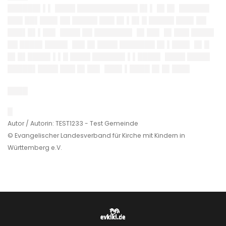
██████▌▌▌ ████ ████████████ █▌▌ █▌█▌ ██████
███ ██▌███▌██ █████ ███ █▌▌█▌█ █████ ███▌██
███▌█▌▌██▌ ████ ██ ███████▌ █▌██▌ █▌███ ████▌
██ ████▌████▌ ██▌█▌████ ███████ █▌▌███▌ █▌█
█▌█▌████▌▌▌█ ████ ██████▌▌▌████▌ ████ ████▌
█████▌████ ███ █▌██▌ ███▌▌████ █▌█▌███▌
████
█
Autor / Autorin: TEST1233 - Test Gemeinde
© Evangelischer Landesverband für Kirche mit Kindern in
Württemberg e.V.