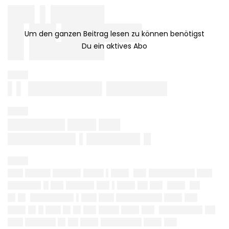
██▌▌█████
█▌██▌███████▌
█▌███████
████
▌▌ ████████▌███████
████
████████ ████ ███
█████████▌▌███████▌█
████
███ █████ █████▌████ ▌███▌ ██▌█████████ ███
██████▌█ ██▌█████▌██▌▌███▌██ ██▌ ███▌ ██
█▌█▌ ████████▌▌███ ███ █████████ ███▌██▌
███▌█▌█ ███ █▌█▌██▌████ ███▌██▌ ████████▌██
███ ██████ █▌██ ███▌████████ ███▌██▌