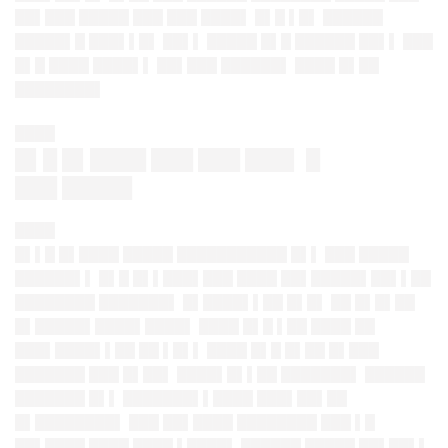
██▌███ █████ ███ ███ ████▌ █▌█ ▌█▌ ██████
█████▌█ ███▌▌█▌ ██▌▌ █████ █▌█ ██████ ██▌▌ ███
█▌█ ████ ████▌▌ ██▌███ ██████▌ ████ █▌██
████████▌
████
█▌█ █▌████ ███ ███ ███▌ █
███ █████
████
█▌▌█ █▌████ █████ ███████████ █▌▌ ███ █████
██████▌▌ █▌█ █▌▌███▌███ ████ ██▌█████▌██▌▌██
████████ ███████▌ █▌████▌▌██ █▌█▌ ██ █▌█▌██
█▌█████▌████▌████▌ ████ █▌█ ▌██ ████ ██
███▌████▌▌██ ██ ▌█▌▌ ████ █▌█ █▌██ █▌███
███████ ███ █▌██▌ ████▌█▌▌██ ███████▌ ██████
███████ █▌▌ ███████▌▌████ ███▌██▌██
█▌████████▌ ███ ██▌████ ████████ ███ ▌█
██▌████ ████ ████ ▌████▌ ██████ █████ ██▌██▌▌