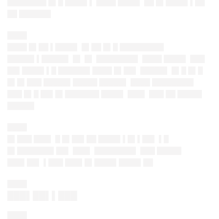
████████ █▌█ ████▌▌ ████ ████▌ ██ █▌████▌▌██
██ ██████▌
████
████ █▌██ ▌████▌ █▌██ █▌█ █████████
█████▌▌█████▌ █▌ █▌ ████████▌ ████ ████▌ ███
██▌████▌▌█ ██████▌████ █▌██▌ █████▌ █▌█ █▌█
█▌█▌███ █████▌█████ █████▌ ████ ████████▌
███ █▌█ ██▌█▌███████ ████▌ ███▌ ███ ██ █████
█████▌
████
█▌███ ███▌ █ █▌██▌██ ████▌▌█▌▌██▌ ▌█
█▌███████▌██▌ ███▌ ████████▌ ███ █████
███▌██▌ ▌███ ███▌█▌████▌████▌██
████
███▌██▌▌███
████