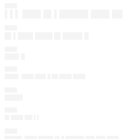
████
▌▌▌ ███▌█▌▌█████▌███▌██
████
█▌▌███▌████ █▌████▌█
████
███▌█
████
████▌ ████ ███▌█ ██ ████ ████
████
████▌
████
█▌████ ██▌▌▌
████
█████▌ ████ █████ █▌█ ██████ ███ ███ ████