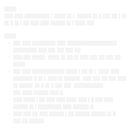
████
███ ███ ████████▌▌████ █▌▌ █████ █▌█ ██▌██ ▌█▌
█▌█ █▌▌██ ███ ███ █████ █▌▌███▌██▌
████
██▌███ ████████ ███ █████████████████
████████ ███ ██▌██▌██▌██
███ ██▌████▌ ████ █▌██ █▌███ ██▌██ ██▌██
████
██▌███ ███████████ ████ ▌██ █▌▌ ███▌███
██████▌█ █▌▌ ███ █▌█████▌ ███ ██▌██ ██▌███
█▌████▌ █▌█ █▌█ ██▌██▌ ██████████
██▌███▌█████ ███ █
███ ████ ▌██ ███ ███ ███▌███ ▌█ ██▌███
█████ █▌▌████████ ███ █████▌█
███ ██▌██ ███ █████ ▌██ █████ █████ █▌█
██▌██ █████