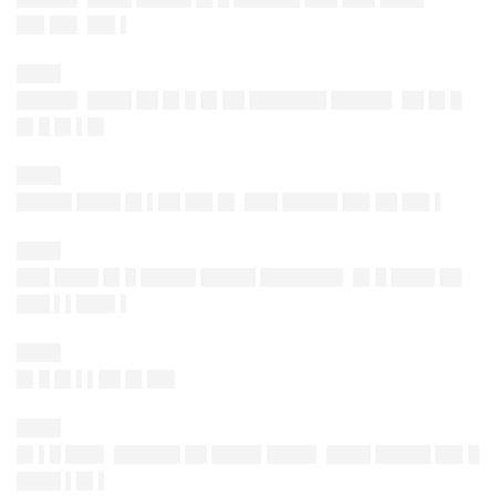
██▌██▌ ██▌▌
████
█████▌ ████ ██ █▌█ █▌██ ███████ █████▌ ██ █▌█
█▌█ █▌▌█▌
████
█████ ████ █▌▌██ ██▌█▌ ███ █████ ██▌██ ██▌▌
████
███ ████ █▌█ █████ █████ ███████▌ █▌█ ████ ██
███ ▌▌███▌▌
████
█▌█ █▌▌▌██ █▌██▌
████
█▌▌█ ███▌ ██████ ██ ████▌████▌ ████ █████ ██▌█
████ ▌█▌▌