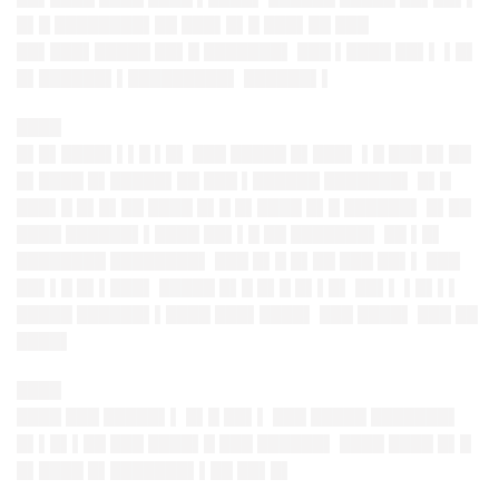
█▌█ ████████▌██ ███▌█▌█ ███▌██ ███
██▌███▌█████ ██▌█ ███████▌ ███ ▌████ ██▌▌ ▌█▌
█▌██████▌▌█████████▌ ██████▌▌
████
█▌█▌████▌▌▌█ ▌█▌ ███ █████ █▌███▌ ▌█ ███ █▌██
█▌████ █▌█████▌██ ███ ▌██████ ███████▌ █▌█
███▌█ █▌█▌██ ████ █▌█ █▌████ █▌█ ██████▌ █▌██
████ ██████▌▌████ ██▌▌█ ██ ███████▌ ██ ▌█▌
████████ ████████▌ ███ █▌█ █▌██ ███ ██▌▌ ███
██▌▌█ █▌▌███▌ █████ █▌█ █▌█ █▌▌█▌ ██▌▌ ▌█▌▌▌
█████ ██████▌▌████ ███▌████▌ ███ ████▌ ███ ██
████▌
████
████ ███ █████▌▌ █▌█ ██▌▌ ███ █████ ███████▌
█▌▌█▌▌██ ███ ████▌█ ███ ██████▌ ████ ████ █▌█
█▌████ █▌███████▌▌██ ██▌█▌